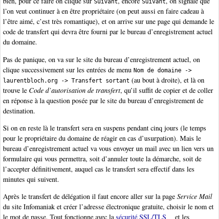
bien, pour ce faire on clique sur
, encore
, on signale que
Suivant
Suivant
l’on veut continuer à en être propriétaire (on peut aussi en faire cadeau à
l’être aimé, c’est très romantique), et on arrive sur une page qui demande le
code de transfert qui devra être fourni par le bureau d’enregistrement actuel
du domaine.
Pas de panique, on va sur le site du bureau d’enregistrement actuel, on
clique successivement sur les entrées de menu
Nom de domaine ->
(au bout à droite), et là on
laurentbloch.org -> Transfert sortant
trouve le
Code d’autorisation de transfert
, qu’il suffit de copier et de coller
en réponse à la question posée par le site du bureau d’enregistrement de
destination.
Si on en reste là le transfert sera en suspens pendant cinq jours (le temps
pour le propriétaire du domaine de réagir en cas d’usurpation). Mais le
bureau d’enregistrement actuel va vous envoyer un mail avec un lien vers un
formulaire qui vous permettra, soit d’annuler toute la démarche, soit de
l’accepter définitivement, auquel cas le transfert sera effectif dans les
minutes qui suivent.
Après le transfert de délégation il faut encore aller sur la page
Service Mail
du site Infomaniak et créer l’adresse électronique gratuite, choisir le nom et
le mot de passe. Tout fonctionne avec la
sécurité SSL/TLS
et les