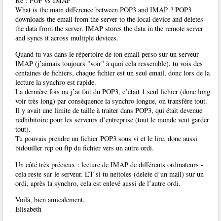
Re : POP vs IMAP
What is the main difference between POP3 and IMAP ? POP3
downloads the email from the server to the local device and deletes
the data from the server. IMAP stores the data in the remote server
and syncs it across multiple devices.
Quand tu vas dans le répertoire de ton email perso sur un serveur
IMAP (j’aimais toujours "voir" à quoi cela ressemble), tu vois des
centaines de fichiers, chaque fichier est un seul email, donc lors de la
lecture la synchro est rapide.
La dernière fois ou j’ai fait du POP3, c’était 1 seul fichier (donc long
voir très long) par conséquence la synchro longue, on transfère tout.
Il y avait une limite de taille à traiter dans POP3, qui était devenue
rédhibitoire pour les serveurs d’entreprise (tout le monde veut garder
tout).
Tu pouvais prendre un fichier POP3 sous vi et le lire, donc aussi
bidouiller rcp ou ftp du fichier vers un autre ordi.
Un côté très précieux : lecture de IMAP de différents ordinateurs -
cela reste sur le serveur. ET si tu nettoies (delete d’un mail) sur un
ordi, après la synchro, cela est enlevé aussi de l’autre ordi.
Voilà, bien amicalement,
Elisabeth