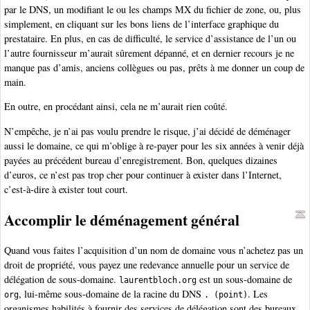
par le DNS, un modifiant le ou les champs MX du fichier de zone, ou, plus
simplement, en cliquant sur les bons liens de l’interface graphique du
prestataire. En plus, en cas de difficulté, le service d’assistance de l’un ou
l’autre fournisseur m’aurait sûrement dépanné, et en dernier recours je ne
manque pas d’amis, anciens collègues ou pas, prêts à me donner un coup de
main.
En outre, en procédant ainsi, cela ne m’aurait rien coûté.
N’empêche, je n’ai pas voulu prendre le risque, j’ai décidé de déménager
aussi le domaine, ce qui m’oblige à re-payer pour les six années à venir déjà
payées au précédent bureau d’enregistrement. Bon, quelques dizaines
d’euros, ce n’est pas trop cher pour continuer à exister dans l’Internet,
c’est-à-dire à exister tout court.
Accomplir le déménagement général
Quand vous faites l’acquisition d’un nom de domaine vous n’achetez pas un
droit de propriété, vous payez une redevance annuelle pour un service de
délégation de sous-domaine.
est un sous-domaine de
laurentbloch.org
, lui-même sous-domaine de la racine du DNS
. Les
org
. (point)
organismes habilités à fournir des services de délégation sont des bureaux