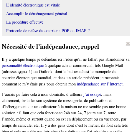
L’identité électronique est vitale
Accomplir le déménagement général
La procédure effective
Protocole de relève du courrier : POP ou IMAP ?
Nécessité de l’indépendance, rappel
Il y a quelque temps je défendais ici l’idée qu’il ne fallait pas abandonner sa
personnalité électronique
à quelque acteur commercial, tels Google Mail
(adresses
) ou Outlook, dont le but avoué est le monopole du
@gmail
courrier électronique mondial, et dans un article précédent je racontais
comment je m’y étais pris pour obtenir mon
indépendance sur l’Internet
.
J’aurais pu faire cela à mon domicile, d’ailleurs
j’ai essayé
, mais,
clairement, installer son système de messagerie, de publication et
d’hébergement sur un ordinateur à la maison ne me semble pas une bonne
solution : il faut que cela fonctionne 24h sur 24, 7 jours sur 7, toute
l’année, même et surtout quand on est en déplacement ou en vacances, par
temps de canicule, etc. Il y a des gens dont c’est le métier, ils font cela très
bien et cela ne coûte pas très cher (la solution que j’ai adoptée me coûte