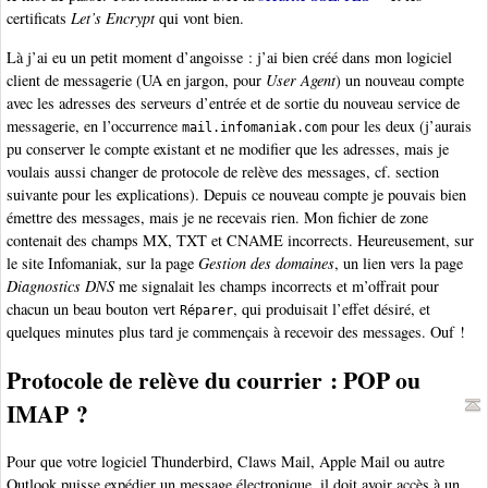
certificats
Let’s Encrypt
qui vont bien.
Là j’ai eu un petit moment d’angoisse : j’ai bien créé dans mon logiciel
client de messagerie (UA en jargon, pour
User Agent
) un nouveau compte
avec les adresses des serveurs d’entrée et de sortie du nouveau service de
messagerie, en l’occurrence
pour les deux (j’aurais
mail.infomaniak.com
pu conserver le compte existant et ne modifier que les adresses, mais je
voulais aussi changer de protocole de relève des messages, cf. section
suivante pour les explications). Depuis ce nouveau compte je pouvais bien
émettre des messages, mais je ne recevais rien. Mon fichier de zone
contenait des champs MX, TXT et CNAME incorrects. Heureusement, sur
le site Infomaniak, sur la page
Gestion des domaines
, un lien vers la page
Diagnostics DNS
me signalait les champs incorrects et m’offrait pour
chacun un beau bouton vert
, qui produisait l’effet désiré, et
Réparer
quelques minutes plus tard je commençais à recevoir des messages. Ouf !
Protocole de relève du courrier : POP ou
IMAP ?
Pour que votre logiciel Thunderbird, Claws Mail, Apple Mail ou autre
Outlook puisse expédier un message électronique, il doit avoir accès à un