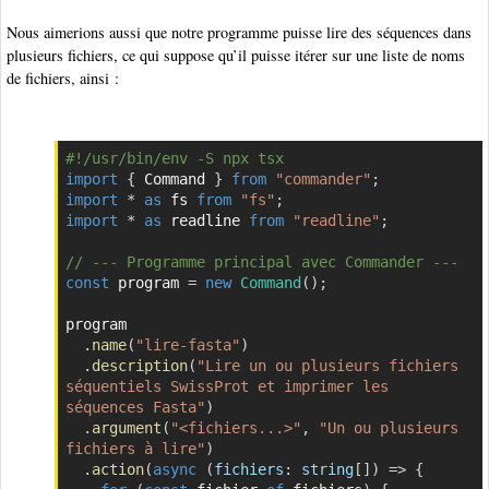
Nous aimerions aussi que notre programme puisse lire des séquences dans
plusieurs fichiers, ce qui suppose qu’il puisse itérer sur une liste de noms
de fichiers, ainsi :
#!/usr/bin/env -S npx tsx
Copier
import
{
 Command 
}
from
"commander"
;
import
*
as
 fs 
from
"fs"
;
import
*
as
 readline 
from
"readline"
;
// --- Programme principal avec Commander ---
const
 program 
=
new
Command
(
)
;
program

.
name
(
"lire-fasta"
)
.
description
(
"Lire un ou plusieurs fichiers 
séquentiels SwissProt et imprimer les 
séquences Fasta"
)
.
argument
(
"<fichiers...>"
,
"Un ou plusieurs 
fichiers à lire"
)
.
action
(
async
(
fichiers
:
 string
[
]
)
=>
{