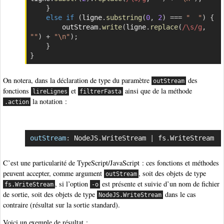
}
else
if
(
ligne
.
substring
(
0
,
2
)
===
"  "
)
{
        outStream
.
write
(
ligne
.
replace
(
/
\s
/
g
,
""
)
+
"\n"
)
;
}
}
On notera, dans la déclaration de type du paramètre
des
outStream
fonctions
et
ainsi que de la méthode
lireLignes
filtrerFasta
la notation :
.action
outStream
:
 NodeJS
.
WriteStream 
|
 fs
.
WriteStream
Copier
C’est une particularité de TypeScript/JavaScript : ces fonctions et méthodes
peuvent accepter, comme argument
, soit des objets de type
outStream
, si l’option
est présente et suivie d’un nom de fichier
fs.WriteStream
-o
de sortie, soit des objets de type
dans le cas
NodeJS.WriteStream
contraire (résultat sur la sortie standard).
Voici un exemple de résultat :