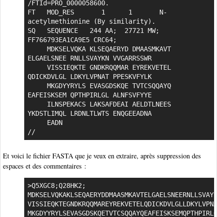
/FTId=PRO_0000058600.

FT   MOD_RES       1      1       N-
acetylmethionine (By similarity).

SQ   SEQUENCE   244 AA;  27721 MW;  
FF766793EA1CA9E5 CRC64;

     MDKSELVQKA KLSEQAERYD DMAASMKAVT 
ELGAELSNEE RNLLSVAYKN VVGARRSSWR

     VISSIEQKTE GNDKRQQMAR EYREKVETEL 
QDICKDVLGL LDKYLVPNAT PPESKVFYLK

     MKGDYYRYLS EVASGDSKQE TVTCSQQAYQ 
EAFEISKSEM QPTHPIRLGL ALNFSVFYYE

     ILNSPEKACS LAKSAFDEAI AELDTLNEES 
YKDSTLIMQL LRDNLTLWTS ENQGEEADNA

     EADN

//
Et voici le fichier FASTA que je veux en extraire, après suppression des
espaces et des commentaires :
>Q5XGC8;Q28HK2;

MDKSELVQKAKLSEQAERYDDMAASMKAVTELGAELSNEERNLLSVAYK
VISSIEQKTEGNDKRQQMAREYREKVETELQDICKDVLGLLDKYLVPNA
MKGDYYRYLSEVASGDSKQETVTCSQQAYQEAFEISKSEMQPTHPIRLG