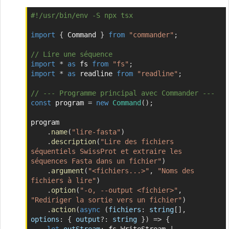
#!/usr/bin/env -S npx tsx
Copier
import
{
 Command 
}
from
"commander"
;
// Lire une séquence
import
*
as
 fs 
from
"fs"
;
import
*
as
 readline 
from
"readline"
;
// --- Programme principal avec Commander ---
const
 program 
=
new
Command
(
)
;
program

.
name
(
"lire-fasta"
)
.
description
(
"Lire des fichiers 
séquentiels SwissProt et extraire les 
séquences Fasta dans un fichier"
)
.
argument
(
"<fichiers...>"
,
"Noms des 
fichiers à lire"
)
.
option
(
"-o, --output <fichier>"
,
"Rediriger la sortie vers un fichier"
)
.
action
(
async
(
fichiers
:
 string
[
]
,
options
:
{
 output
?
:
 string 
}
)
=>
{
let
outStream
:
 fs
.
WriteStream 
|