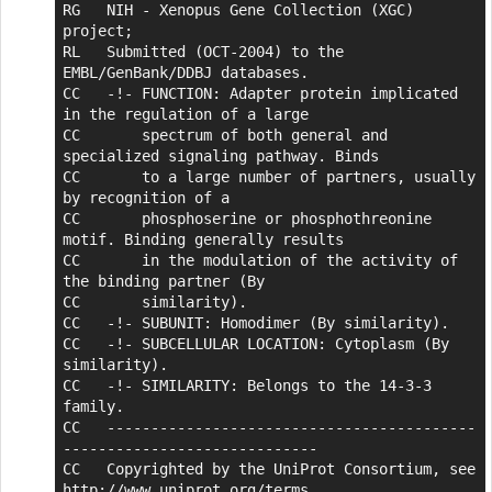
RG   NIH - Xenopus Gene Collection (XGC) 
project;

RL   Submitted (OCT-2004) to the 
EMBL/GenBank/DDBJ databases.

CC   -!- FUNCTION: Adapter protein implicated 
in the regulation of a large

CC       spectrum of both general and 
specialized signaling pathway. Binds

CC       to a large number of partners, usually 
by recognition of a

CC       phosphoserine or phosphothreonine 
motif. Binding generally results

CC       in the modulation of the activity of 
the binding partner (By

CC       similarity).

CC   -!- SUBUNIT: Homodimer (By similarity).

CC   -!- SUBCELLULAR LOCATION: Cytoplasm (By 
similarity).

CC   -!- SIMILARITY: Belongs to the 14-3-3 
family.

CC   ------------------------------------------
-----------------------------

CC   Copyrighted by the UniProt Consortium, see 
http://www.uniprot.org/terms
