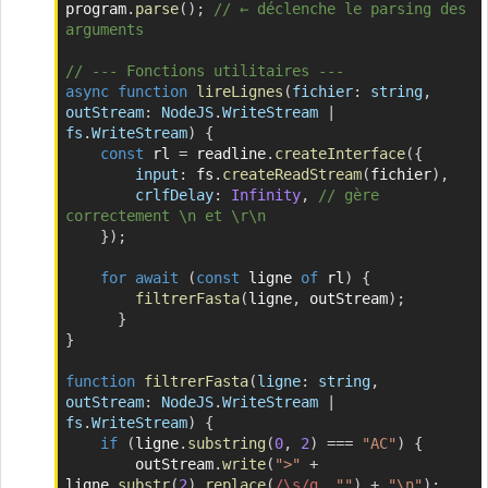
program
.
parse
(
)
;
// ← déclenche le parsing des 
arguments
// --- Fonctions utilitaires ---
async
function
lireLignes
(
fichier
:
 string
,
outStream
:
 NodeJS
.
WriteStream 
|
fs
.
WriteStream
)
{
const
 rl 
=
 readline
.
createInterface
(
{
input
:
 fs
.
createReadStream
(
fichier
)
,
crlfDelay
:
Infinity
,
// gère 
correctement \n et \r\n
}
)
;
for
await
(
const
 ligne 
of
 rl
)
{
filtrerFasta
(
ligne
,
 outStream
)
;
}
}
function
filtrerFasta
(
ligne
:
 string
,
outStream
:
 NodeJS
.
WriteStream 
|
fs
.
WriteStream
)
{
if
(
ligne
.
substring
(
0
,
2
)
===
"AC"
)
{
        outStream
.
write
(
">"
+
ligne
.
substr
(
2
)
.
replace
(
/
\s
/
g
,
""
)
+
"\n"
)
;