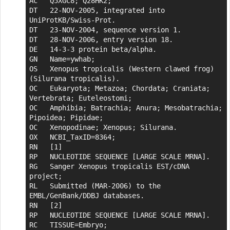
AC   Q5XGC8; Q28HK2;

DT   22-NOV-2005, integrated into 
UniProtKB/Swiss-Prot.

DT   23-NOV-2004, sequence version 1.

DT   28-NOV-2006, entry version 18.

DE   14-3-3 protein beta/alpha.

GN   Name=ywhab;

OS   Xenopus tropicalis (Western clawed frog) 
(Silurana tropicalis).

OC   Eukaryota; Metazoa; Chordata; Craniata; 
Vertebrata; Euteleostomi;

OC   Amphibia; Batrachia; Anura; Mesobatrachia; 
Pipoidea; Pipidae;

OC   Xenopodinae; Xenopus; Silurana.

OX   NCBI_TaxID=8364;

RN   [1]

RP   NUCLEOTIDE SEQUENCE [LARGE SCALE MRNA].

RG   Sanger Xenopus tropicalis EST/cDNA 
project;

RL   Submitted (MAR-2006) to the 
EMBL/GenBank/DDBJ databases.

RN   [2]

RP   NUCLEOTIDE SEQUENCE [LARGE SCALE MRNA].

RC   TISSUE=Embryo;
