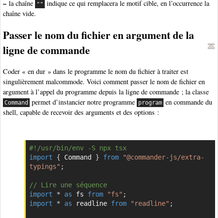
–
la chaîne
indique ce qui remplacera le motif cible, en l’occurrence la
""
chaîne vide.
Passer le nom du fichier en argument de la
ligne de commande
Coder « en dur » dans le programme le nom du fichier à traiter est
singulièrement malcommode. Voici comment passer le nom de fichier en
argument à l’appel du programme depuis la ligne de commande ; la classe
permet d’instancier notre programme
en commande du
Command
program
shell, capable de recevoir des arguments et des options :
#!/usr/bin/env -S npx tsx
Copier
import
{
 Command 
}
from
"@commander-js/extra-
typings"
;
// Lire une séquence
import
*
as
 fs 
from
"fs"
;
import
*
as
 readline 
from
"readline"
;