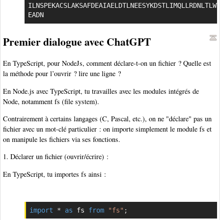
ILNSPEKACSLAKSAFDEAIAELDTLNEESYKDSTLIMQLLRDNLTLWT
EADN
Premier dialogue avec ChatGPT
En TypeScript, pour NodeJs, comment déclare-t-on un fichier ? Quelle est
la méthode pour l’ouvrir ? lire une ligne ?
En Node.js avec TypeScript, tu travailles avec les modules intégrés de
Node, notamment fs (file system).
Contrairement à certains langages (C, Pascal, etc.), on ne "déclare" pas un
fichier avec un mot-clé particulier : on importe simplement le module fs et
on manipule les fichiers via ses fonctions.
1. Déclarer un fichier (ouvrir/écrire) :
En TypeScript, tu importes fs ainsi :
import
*
as
 fs 
from
"fs"
;
Copier