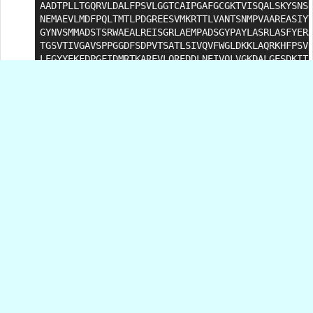
AADTPLLTGQRVLDALFPSVLGGTCAIPGAFGCGKTVISQALSKYSNSD
NEMAEVLMDFPQLTMTLPDGREESVMKRTTLVANTSNMPVAAREASIYT
GYNVSMMADSTSRWAEALREISGRLAEMPADSGYPAYLASRLASFYERA
TGSVTIVGAVSPPGGDFSDPVTSATLSIVQVFWGLDKKLAQRKHFPSVN
LEGYYEKFDPGFIDMRTKAREVLQREDDLNEIVQLVGKDALGESDKITL
AQNAFTPYDKYCPFYKSVWMMRNIIHFNQLANQAVERAANADGHKITYA
RLVSQKFEDPAEGEDVLVAKFQKLYDDLTAGFRNLEDEAR
Cet article a un
prédécesseur
et un
successeur
.
Notes
[
1
]
Xenopus est un genre de grenouilles sans queue , spécifiquement connu
pour ses pattes arrière palmées à cinq doigts et à trois griffes, avec des espèces
telles que Xenopus laevis et Xenopus tropicalis couramment utilisées comme
organismes modèles dans la recherche biomédicale en raison de leur facilité de
reproduction et de l’accessibilité des œufs et des embryons.
Répondre à cet article
Programmer en TypeScript avec ChatGPT, second
épisode
F. Loyer
- le 2 octobre 2025