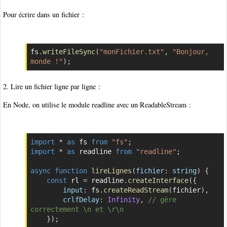
Pour écrire dans un fichier :
fs
.
writeFileSync
(
"monFichier.txt"
,
"Bonjour, 
Copier
monde !"
)
;
2. Lire un fichier ligne par ligne :
En Node, on utilise le module readline avec un ReadableStream :
import
*
as
 fs 
from
"fs"
;
Copier
import
*
as
 readline 
from
"readline"
;
async
function
lireLignes
(
fichier
:
 string
)
{
const
 rl 
=
 readline
.
createInterface
(
{
input
:
 fs
.
createReadStream
(
fichier
)
,
crlfDelay
:
Infinity
,
// gère 
correctement \n et \r\n
}
)
;