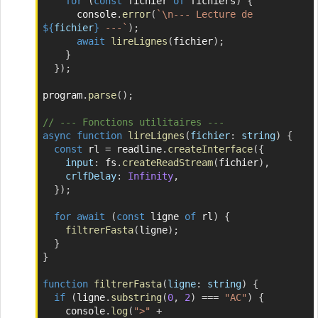
for
(
const
 fichier 
of
 fichiers
)
{
      console
.
error
(
`
\n--- Lecture de 
${
fichier
}
 ---
`
)
;
await
lireLignes
(
fichier
)
;
}
}
)
;
program
.
parse
(
)
;
// --- Fonctions utilitaires ---
async
function
lireLignes
(
fichier
:
 string
)
{
const
 rl 
=
 readline
.
createInterface
(
{
input
:
 fs
.
createReadStream
(
fichier
)
,
crlfDelay
:
Infinity
,
}
)
;
for
await
(
const
 ligne 
of
 rl
)
{
filtrerFasta
(
ligne
)
;
}
}
function
filtrerFasta
(
ligne
:
 string
)
{
if
(
ligne
.
substring
(
0
,
2
)
===
"AC"
)
{
    console
.
log
(
">"
+