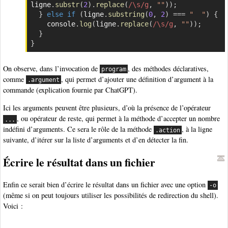
ligne
.
substr
(
2
)
.
replace
(
/
\s
/
g
,
""
)
)
;
}
else
if
(
ligne
.
substring
(
0
,
2
)
===
"  "
)
{
    console
.
log
(
ligne
.
replace
(
/
\s
/
g
,
""
)
)
;
}
}
On observe, dans l’invocation de
, des méthodes déclaratives,
program
comme
, qui permet d’ajouter une définition d’argument à la
.argument
commande (explication fournie par ChatGPT).
Ici les arguments peuvent être plusieurs, d’où la présence de l’opérateur
, ou opérateur de reste, qui permet à la méthode d’accepter un nombre
...
indéfini d’arguments. Ce sera le rôle de la méthode
, à la ligne
.action
suivante, d’itérer sur la liste d’arguments et d’en détecter la fin.
Écrire le résultat dans un fichier
Enfin ce serait bien d’écrire le résultat dans un fichier avec une option
-o
(même si on peut toujours utiliser les possibilités de redirection du shell).
Voici :