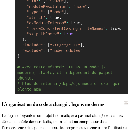
"lib"
:
[
"ES2020"
]
,

"moduleResolution"
:
"node"
,

"types"
:
[
"node"
]
,

"strict"
:
 true,

"esModuleInterop"
:
 true,

"forceConsistentCasingInFileNames"
:
 true,

"skipLibCheck"
:
true
}
,

"include"
:
[
"src/**/*.ts"
]
,

"exclude"
:
[
"node_modules"
]
}
# Avec cette méthode, tu as un Node.js 
moderne, stable, et indépendant du paquet 
Ubuntu.
# Plus de internal/deps/cjs-module-lexer qui 
plante npm
L’organisation du code a changé : leçons modernes
La façon d’organiser un projet informatique a pas mal changé depuis mes
débuts au siècle dernier. Jadis, on installait un compilateur dans
l’arborescence du système, et tous les programmes à construire l’utilisaient