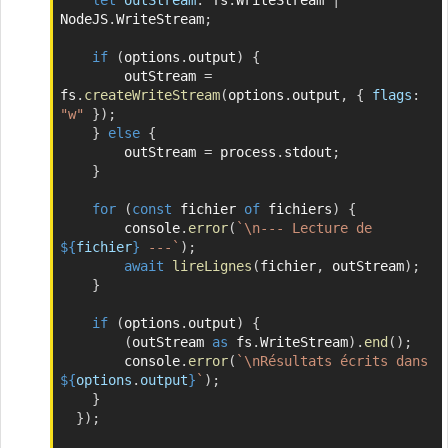
NodeJS
.
WriteStream
;
if
(
options
.
output
)
{
	    outStream 
=
fs
.
createWriteStream
(
options
.
output
,
{
flags
:
"w"
}
)
;
}
else
{
	    outStream 
=
 process
.
stdout
;
}
for
(
const
 fichier 
of
 fichiers
)
{
	    console
.
error
(
`
\n--- Lecture de 
${
fichier
}
 ---
`
)
;
await
lireLignes
(
fichier
,
 outStream
)
;
}
if
(
options
.
output
)
{
(
outStream 
as
 fs
.
WriteStream
)
.
end
(
)
;
	    console
.
error
(
`
\nRésultats écrits dans 
${
options
.
output
}
`
)
;
}
}
)
;