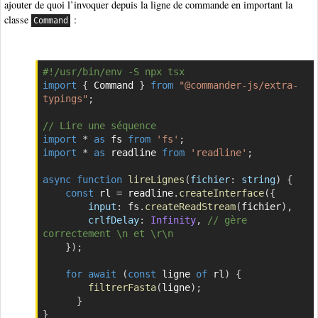
ajouter de quoi l’invoquer depuis la ligne de commande en important la
classe
:
Command
#!/usr/bin/env -S npx tsx
Copier
import
{
 Command 
}
from
"@commander-js/extra-
typings"
;
// Lire une séquence
import
*
as
 fs 
from
'fs'
;
import
*
as
 readline 
from
'readline'
;
async
function
lireLignes
(
fichier
:
 string
)
{
const
 rl 
=
 readline
.
createInterface
(
{
input
:
 fs
.
createReadStream
(
fichier
)
,
crlfDelay
:
Infinity
,
// gère 
correctement \n et \r\n
}
)
;
for
await
(
const
 ligne 
of
 rl
)
{
filtrerFasta
(
ligne
)
;
}
}