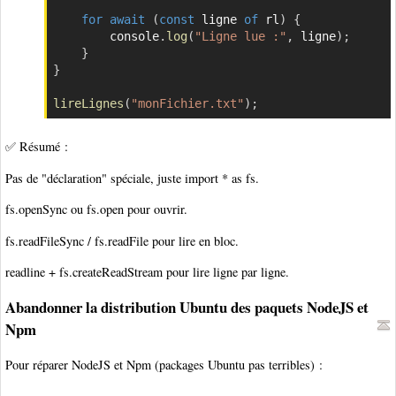
for
await
(
const
 ligne 
of
 rl
)
{
        console
.
log
(
"Ligne lue :"
,
 ligne
)
;
}
}
lireLignes
(
"monFichier.txt"
)
;
✅ Résumé :
Pas de "déclaration" spéciale, juste import * as fs.
fs.openSync ou fs.open pour ouvrir.
fs.readFileSync / fs.readFile pour lire en bloc.
readline + fs.createReadStream pour lire ligne par ligne.
Abandonner la distribution Ubuntu des paquets NodeJS et
Npm
Pour réparer NodeJS et Npm (packages Ubuntu pas terribles) :