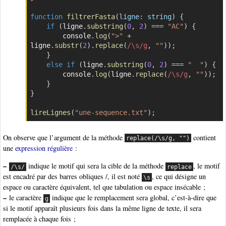
function
filtrerFasta
(
ligne
:
 string
)
{
if
(
ligne
.
substring
(
0
,
2
)
===
"AC"
)
{
        console
.
log
(
">"
+
ligne
.
substr
(
2
)
.
replace
(
/
\s
/
g
,
""
)
)
;
}
else
if
(
ligne
.
substring
(
0
,
2
)
===
"  "
)
{
        console
.
log
(
ligne
.
replace
(
/
\s
/
g
,
""
)
)
;
}
}
lireLignes
(
"une-sequence.txt"
)
;
On observe que l’argument de la méthode
contient
replace(/\s/g, "")
une
expression régulière
:
–
indique le motif qui sera la cible de la méthode
, le motif
/\s/
replace
est encadré par des barres obliques /, il est noté
, ce qui désigne un
\s
espace ou caractère équivalent, tel que tabulation ou espace insécable ;
–
le caractère
indique que le remplacement sera global, c’est-à-dire que
g
si le motif apparaît plusieurs fois dans la même ligne de texte, il sera
remplacée à chaque fois ;