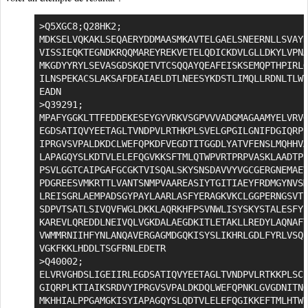
>Q5XGC8;Q28HK2;

MDKSELVQKAKLSEQAERYDDMAASMKAVTELGAELSNEERNLLSVAYK
VISSIEQKTEGNDKRQQMAREYREKVETELQDICKDVLGLLDKYLVPNA
MKGDYYRYLSEVASGDSKQETVTCSQQAYQEAFEISKSEMQPTHPIRLG
ILNSPEKACSLAKSAFDEAIAELDTLNEESYKDSTLIMQLLRDNLTLWT
EADN

>Q39291;

MPAFYGGKLTTFEDDEKESEYGYVRKVSGPVVVADGMAGAAMYELVRVG
EGDSATIQVYEETAGLTVNDPVLRTHKPLSVELGPGILGNIFDGIQRPL
IPRGVSVPALDKDCLWEFQPKDFVEGDTITGGDLYATVFENSLMQHHVA
LAPAGQYSLKDTVLELEFQGVKKSFTMLQTWPVRTPRPVASKLAADTPL
PSVLGGTCAIPGAFGCGKTVISQALSKYSNSDAVVYVGCGERGNEMAEV
PDGREESVMKRTTLVANTSNMPVAAREASIYTGITIAEYFRDMGYNVSM
LREISGRLAEMPADSGYPAYLAARLASFYERAGKVKCLGGPERNGSVTI
SDPVTSATLSIVQVFWGLDKKLAQRKHFPSVNWLISYSKYSTALESFYE
KAREVLQREDDLNEIVQLVGKDALAEGDKITLETAKLLREDYLAQNAFT
VWMMRNIIHFYNLANQAVERGAGMDGQKISYSLIKHRLGDLFYRLVSQK
VGKFKKLHDDLTSGFRNLEDETR

>Q40002;

ELVRVGHDSLIGEIIRLEGDSATIQVYEETAGLTVNDPVLRTKKPLSCE
GIQRPLKTIAIKSRDVYIPRGVSVPALDKDQLWEFQPNKLGVGDNITNG
MKHHIALPPGAMGKISYIAPAGQYSLQDTVLELEFQGIKKEFTMLHTWP