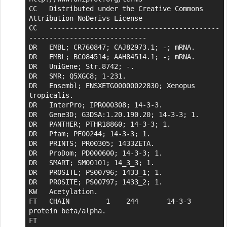
CC   Distributed under the Creative Commons 
Attribution-NoDerivs License

CC   ------------------------------------------
-----------------------------

DR   EMBL; CR760847; CAJ82973.1; -; mRNA.

DR   EMBL; BC084514; AAH84514.1; -; mRNA.

DR   UniGene; Str.8742; -.

DR   SMR; Q5XGC8; 1-231.

DR   Ensembl; ENSXETG00000022830; Xenopus 
tropicalis.

DR   InterPro; IPR000308; 14-3-3.

DR   Gene3D; G3DSA:1.20.190.20; 14-3-3; 1.

DR   PANTHER; PTHR18860; 14-3-3; 1.

DR   Pfam; PF00244; 14-3-3; 1.

DR   PRINTS; PR00305; 1433ZETA.

DR   ProDom; PD000600; 14-3-3; 1.

DR   SMART; SM00101; 14_3_3; 1.

DR   PROSITE; PS00796; 1433_1; 1.

DR   PROSITE; PS00797; 1433_2; 1.

KW   Acetylation.

FT   CHAIN         1    244       14-3-3 
protein beta/alpha.

FT                                