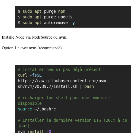
$ 
sudo
apt
 purge 
npm
Copier
$ 
sudo
apt
 purge nodejs

$ 
sudo
apt
 autoremove 
-y
Installe Node via NodeSource ou nvm.
Option 1 : avec nvm (recommandé)
# installer nvm si pas déjà présent
Copier
curl
-fsSL
https://raw.githubusercontent.com/nvm-
sh/nvm/v0.39.7/install.sh 
|
bash
# recharger ton shell pour que nvm soit 
disponible
source
 ~/.bashrc

# Installer la dernière version LTS (20.x à ce 
jour)
nvm 
install
20