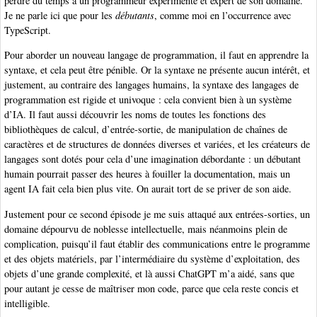
perdre du temps à un programmeur expérimenté et expert de son domaine.
Je ne parle ici que pour les
débutants
, comme moi en l’occurrence avec
TypeScript.
Pour aborder un nouveau langage de programmation, il faut en apprendre la
syntaxe, et cela peut être pénible. Or la syntaxe ne présente aucun intérêt, et
justement, au contraire des langages humains, la syntaxe des langages de
programmation est rigide et univoque : cela convient bien à un système
d’IA. Il faut aussi découvrir les noms de toutes les fonctions des
bibliothèques de calcul, d’entrée-sortie, de manipulation de chaînes de
caractères et de structures de données diverses et variées, et les créateurs de
langages sont dotés pour cela d’une imagination débordante : un débutant
humain pourrait passer des heures à fouiller la documentation, mais un
agent IA fait cela bien plus vite. On aurait tort de se priver de son aide.
Justement pour ce second épisode je me suis attaqué aux entrées-sorties, un
domaine dépourvu de noblesse intellectuelle, mais néanmoins plein de
complication, puisqu’il faut établir des communications entre le programme
et des objets matériels, par l’intermédiaire du système d’exploitation, des
objets d’une grande complexité, et là aussi ChatGPT m’a aidé, sans que
pour autant je cesse de maîtriser mon code, parce que cela reste concis et
intelligible.