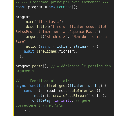
// --- Programme principal avec Commander ---
const
 program 
=
new
Command
(
)
;
program

.
name
(
"lire-fasta"
)
.
description
(
"Lire un fichier séquentiel 
SwissProt et imprimer la séquence Fasta"
)
.
argument
(
"<fichier>"
,
"Nom du fichier à 
lire"
)
.
action
(
async
(
fichier
:
 string
)
=>
{
await
lireLignes
(
fichier
)
;
}
)
;
program
.
parse
(
)
;
// ← déclenche le parsing des 
arguments
// --- Fonctions utilitaires ---
async
function
lireLignes
(
fichier
:
 string
)
{
const
 rl 
=
 readline
.
createInterface
(
{
input
:
 fs
.
createReadStream
(
fichier
)
,
crlfDelay
:
Infinity
,
// gère 
correctement \n et \r\n
}
)
;