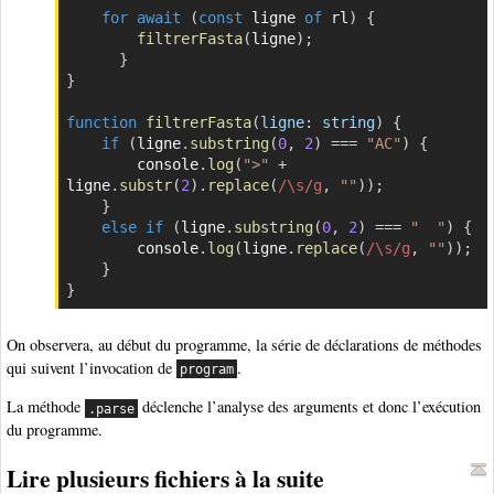
for
await
(
const
 ligne 
of
 rl
)
{
filtrerFasta
(
ligne
)
;
}
}
function
filtrerFasta
(
ligne
:
 string
)
{
if
(
ligne
.
substring
(
0
,
2
)
===
"AC"
)
{
        console
.
log
(
">"
+
ligne
.
substr
(
2
)
.
replace
(
/
\s
/
g
,
""
)
)
;
}
else
if
(
ligne
.
substring
(
0
,
2
)
===
"  "
)
{
        console
.
log
(
ligne
.
replace
(
/
\s
/
g
,
""
)
)
;
}
}
On observera, au début du programme, la série de déclarations de méthodes
qui suivent l’invocation de
.
program
La méthode
déclenche l’analyse des arguments et donc l’exécution
.parse
du programme.
Lire plusieurs fichiers à la suite