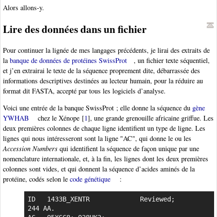
Alors allons-y.
Lire des données dans un fichier
Pour continuer la lignée de mes langages précédents, je lirai des extraits de
la
banque de données de protéines SwissProt
, un fichier texte séquentiel,
et j’en extrairai le texte de la séquence proprement dite, débarrassée des
informations descriptives destinées au lecteur humain, pour la réduire au
format dit FASTA, accepté par tous les logiciels d’analyse.
Voici une entrée de la banque SwissProt ; elle donne la séquence du
gène
YWHAB
chez le Xénope
[
1
]
, une grande grenouille africaine griffue. Les
deux premières colonnes de chaque ligne identifient un type de ligne. Les
lignes qui nous intéresseront sont la ligne "AC", qui donne le ou les
Accession Numbers
qui identifient la séquence de façon unique par une
nomenclature internationale, et, à la fin, les lignes dont les deux premières
colonnes sont vides, et qui donnent la séquence d’acides aminés de la
protéine, codés selon le
code génétique
:
ID   1433B_XENTR             Reviewed;         
244 AA.
