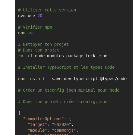
# Utiliser cette version
nvm use 
20
# Vérifier npm
npm
-v
# Nettoyer ton projet
# Dans ton projet
rm
-rf
 node_modules package-lock.json

# Installer TypeScript et les types Node
npm
install
 --save-dev typescript @types/node

# Créer un tsconfig.json minimal pour Node
# Dans ton projet, crée tsconfig.json :
{
"compilerOptions"
:
{
"target"
:
"ES2020"
,

"module"
:
"commonjs"
,
