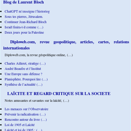
Blog de Laurent Bloch
ChatGPT m’enseigne l’historiog
Sous tes pierres, Jérusalem.
Continuer Jean-Richard Bloch
Israël finira-t-il comme (…)
Deux jours pour la Palestine
Diploweb.com, revue geopolitique, articles, cartes, relations
internationales
Diploweb.com, la revue géopolitique online, (…)
Charles Ailleret, stratège (…)
André Beaufre et l’Institut
Une Europe sans défense ?
Planisphère. Pourquoi lire (…)
Synthèse de l’actualité (…)
LAÏCITE ET REGARD CRITIQUE SUR LA SOCIETE
Notes amusantes et savantes sur la laïcité, (…)
Les menaces sur l’Observatoire
Prévenir la radicalisation (…)
Rencontre autour du livre (…)
Loi de 1905 et Laïcité
Laïcité et loi de 1905 : (…)