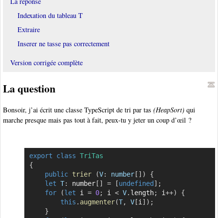
La réponse
Indexation du tableau T
Extraire
Inserer ne tasse pas correctement
Version corrigée complète
La question
Bonsoir, j’ai écrit une classe TypeScript de tri par tas
(HeapSort)
qui
marche presque mais pas tout à fait, peux-tu y jeter un coup d’œil ?
export
class
TriTas
Copier
{
public
trier
(
V
:
 number
[
]
)
{
let
T
:
 number
[
]
=
[
undefined
]
;
for
(
let
 i 
=
0
;
 i 
<
V
.
length
;
 i
++
)
{
this
.
augmenter
(
T
,
V
[
i
]
)
;
}