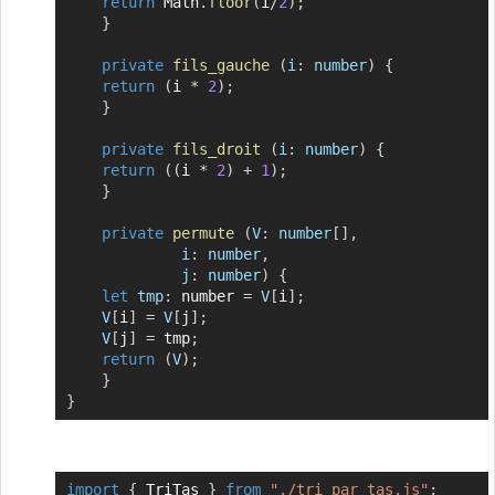
return
 Math
.
floor
(
i
/
2
)
;
}
private
fils_gauche
(
i
:
 number
)
{
return
(
i 
*
2
)
;
}
private
fils_droit
(
i
:
 number
)
{
return
(
(
i 
*
2
)
+
1
)
;
}
private
permute
(
V
:
 number
[
]
,
i
:
 number
,
j
:
 number
)
{
let
tmp
:
 number 
=
V
[
i
]
;
V
[
i
]
=
V
[
j
]
;
V
[
j
]
=
 tmp
;
return
(
V
)
;
}
}
import
{
 TriTas 
}
from
"./tri_par_tas.js"
;
Copier