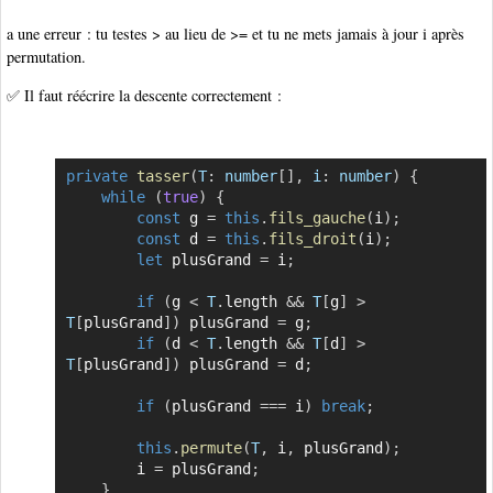
a une erreur : tu testes > au lieu de >= et tu ne mets jamais à jour i après
permutation.
✅ Il faut réécrire la descente correctement :
private
tasser
(
T
:
 number
[
]
,
i
:
 number
)
{
Copier
while
(
true
)
{
const
 g 
=
this
.
fils_gauche
(
i
)
;
const
 d 
=
this
.
fils_droit
(
i
)
;
let
 plusGrand 
=
 i
;
if
(
g 
<
T
.
length 
&&
T
[
g
]
>
T
[
plusGrand
]
)
 plusGrand 
=
 g
;
if
(
d 
<
T
.
length 
&&
T
[
d
]
>
T
[
plusGrand
]
)
 plusGrand 
=
 d
;
if
(
plusGrand 
===
 i
)
break
;
this
.
permute
(
T
,
 i
,
 plusGrand
)
;
        i 
=
 plusGrand
;
}