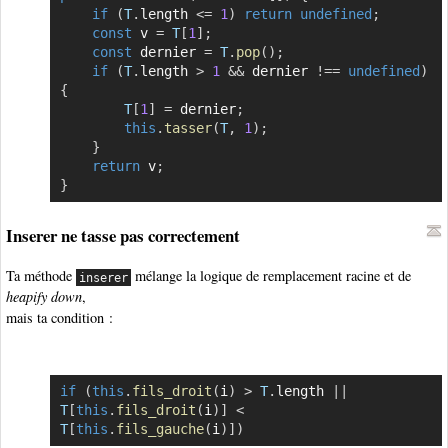
if
(
T
.
length 
<=
1
)
return
undefined
;
const
 v 
=
T
[
1
]
;
const
 dernier 
=
T
.
pop
(
)
;
if
(
T
.
length 
>
1
&&
 dernier 
!==
undefined
)
{
T
[
1
]
=
 dernier
;
this
.
tasser
(
T
,
1
)
;
}
return
 v
;
}
Inserer ne tasse pas correctement
Ta méthode
mélange la logique de remplacement racine et de
inserer
heapify down
,
mais ta condition :
if
(
this
.
fils_droit
(
i
)
>
T
.
length 
||
Copier
T
[
this
.
fils_droit
(
i
)
]
<
T
[
this
.
fils_gauche
(
i
)
]
)