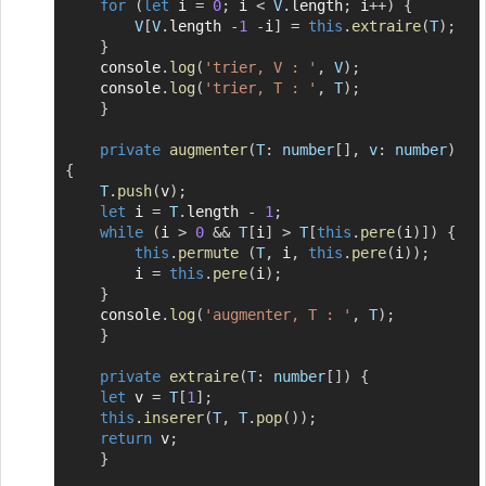
for
(
let
 i 
=
0
;
 i 
<
V
.
length
;
 i
++
)
{
V
[
V
.
length 
-
1
-
i
]
=
this
.
extraire
(
T
)
;
}
	console
.
log
(
'trier, V : '
,
V
)
;
	console
.
log
(
'trier, T : '
,
T
)
;
}
private
augmenter
(
T
:
 number
[
]
,
v
:
 number
)
{
T
.
push
(
v
)
;
let
 i 
=
T
.
length 
-
1
;
while
(
i 
>
0
&&
T
[
i
]
>
T
[
this
.
pere
(
i
)
]
)
{
this
.
permute
(
T
,
 i
,
this
.
pere
(
i
)
)
;
	    i 
=
this
.
pere
(
i
)
;
}
	console
.
log
(
'augmenter, T : '
,
T
)
;
}
private
extraire
(
T
:
 number
[
]
)
{
let
 v 
=
T
[
1
]
;
this
.
inserer
(
T
,
T
.
pop
(
)
)
;
return
 v
;
}