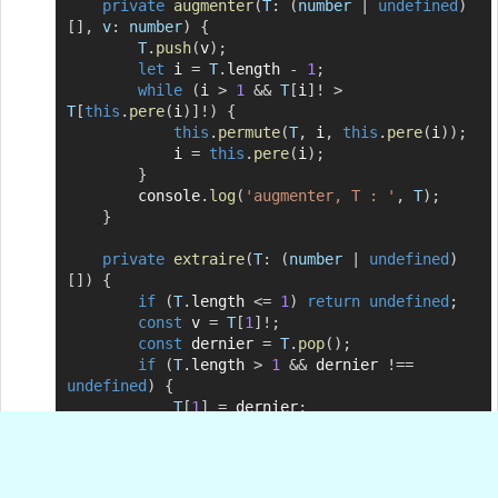
private
augmenter
(
T
:
(
number 
|
undefined
)
[
]
,
v
:
 number
)
{
T
.
push
(
v
)
;
let
 i 
=
T
.
length 
-
1
;
while
(
i 
>
1
&&
T
[
i
]
!
>
T
[
this
.
pere
(
i
)
]
!
)
{
this
.
permute
(
T
,
 i
,
this
.
pere
(
i
)
)
;
            i 
=
this
.
pere
(
i
)
;
}
        console
.
log
(
'augmenter, T : '
,
T
)
;
}
private
extraire
(
T
:
(
number 
|
undefined
)
[
]
)
{
if
(
T
.
length 
<=
1
)
return
undefined
;
const
 v 
=
T
[
1
]
!
;
const
 dernier 
=
T
.
pop
(
)
;
if
(
T
.
length 
>
1
&&
 dernier 
!==
undefined
)
{
T
[
1
]
=
 dernier
;
this
.
tasser
(
T
,
1
)
;
}
return
 v
;
}