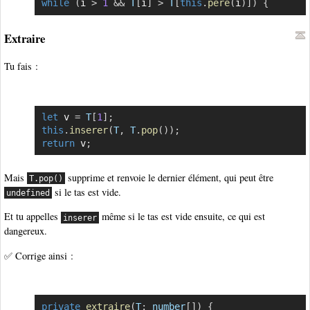
while
(
i 
>
1
&&
T
[
i
]
>
T
[
this
.
pere
(
i
)
]
)
{
Copier
Extraire
Tu fais :
let
 v 
=
T
[
1
]
;
Copier
this
.
inserer
(
T
,
T
.
pop
(
)
)
;
return
 v
;
Mais
supprime et renvoie le dernier élément, qui peut être
T.pop()
si le tas est vide.
undefined
Et tu appelles
même si le tas est vide ensuite, ce qui est
inserer
dangereux.
✅ Corrige ainsi :
private
extraire
(
T
:
 number
[
]
)
{
Copier