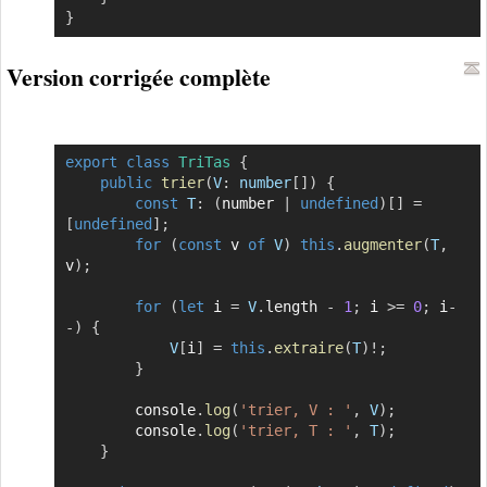
}
Version corrigée complète
export
class
TriTas
{
Copier
public
trier
(
V
:
 number
[
]
)
{
const
T
:
(
number 
|
undefined
)
[
]
=
[
undefined
]
;
for
(
const
 v 
of
V
)
this
.
augmenter
(
T
,
v
)
;
for
(
let
 i 
=
V
.
length 
-
1
;
 i 
>=
0
;
 i
-
-
)
{
V
[
i
]
=
this
.
extraire
(
T
)
!
;
}
        console
.
log
(
'trier, V : '
,
V
)
;
        console
.
log
(
'trier, T : '
,
T
)
;
}