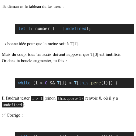
Tu démarres le tableau du tas avec :
let
T
:
 number
[
]
=
[
undefined
]
;
Copier
→ bonne idée pour que la racine soit à T[1].
Mais du coup, tous tes accès doivent supposer que T[0] est inutilisé.
Or dans ta boucle augmenter, tu fais :
while
(
i 
>
0
&&
T
[
i
]
>
T
[
this
.
pere
(
i
)
]
)
{
Copier
Il faudrait tester
(sinon
renvoie 0, où il y a
i > 1
this.pere(1)
).
undefined
✅ Corrige :