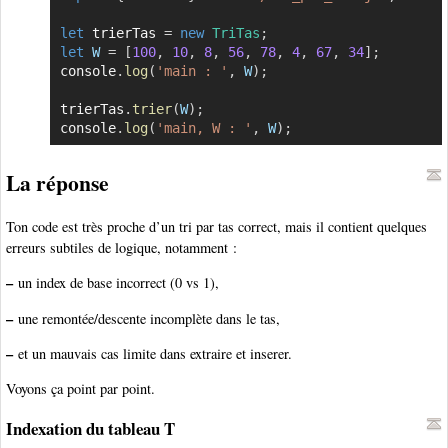
let
 trierTas 
=
new
TriTas
;
let
W
=
[
100
,
10
,
8
,
56
,
78
,
4
,
67
,
34
]
;
console
.
log
(
'main : '
,
W
)
;
trierTas
.
trier
(
W
)
;
console
.
log
(
'main, W : '
,
W
)
;
La réponse
Ton code est très proche d’un tri par tas correct, mais il contient quelques
erreurs subtiles de logique, notamment :
–
un index de base incorrect (0 vs 1),
–
une remontée/descente incomplète dans le tas,
–
et un mauvais cas limite dans extraire et inserer.
Voyons ça point par point.
Indexation du tableau T