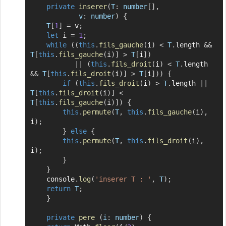
private
inserer
(
T
:
 number
[
]
,
v
:
 number
)
{
T
[
1
]
=
 v
;
let
 i 
=
1
;
while
(
(
this
.
fils_gauche
(
i
)
<
T
.
length 
&&
T
[
this
.
fils_gauche
(
i
)
]
>
T
[
i
]
)
||
(
this
.
fils_droit
(
i
)
<
T
.
length 
&&
T
[
this
.
fils_droit
(
i
)
]
>
T
[
i
]
)
)
{
if
(
this
.
fils_droit
(
i
)
>
T
.
length 
||
T
[
this
.
fils_droit
(
i
)
]
<
T
[
this
.
fils_gauche
(
i
)
]
)
{
this
.
permute
(
T
,
this
.
fils_gauche
(
i
)
,
i
)
;
}
else
{
this
.
permute
(
T
,
this
.
fils_droit
(
i
)
,
i
)
;
}
}
	console
.
log
(
'inserer T : '
,
T
)
;
return
T
;
}
private
pere
(
i
:
 number
)
{