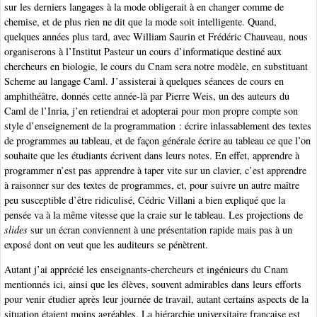
sur les derniers langages à la mode obligerait à en changer comme de
chemise, et de plus rien ne dit que la mode soit intelligente. Quand,
quelques années plus tard, avec William Saurin et Frédéric Chauveau, nous
organiserons à l’Institut Pasteur un cours d’informatique destiné aux
chercheurs en biologie, le cours du Cnam sera notre modèle, en substituant
Scheme au langage Caml. J’assisterai à quelques séances de cours en
amphithéâtre, donnés cette année-là par Pierre Weis, un des auteurs du
Caml de l’Inria, j’en retiendrai et adopterai pour mon propre compte son
style d’enseignement de la programmation : écrire inlassablement des textes
de programmes au tableau, et de façon générale écrire au tableau ce que l’on
souhaite que les étudiants écrivent dans leurs notes. En effet, apprendre à
programmer n’est pas apprendre à taper vite sur un clavier, c’est apprendre
à raisonner sur des textes de programmes, et, pour suivre un autre maître
peu susceptible d’être ridiculisé, Cédric Villani a bien expliqué que la
pensée va à la même vitesse que la craie sur le tableau. Les projections de
slides
sur un écran conviennent à une présentation rapide mais pas à un
exposé dont on veut que les auditeurs se pénètrent.
Autant j’ai apprécié les enseignants-chercheurs et ingénieurs du Cnam
mentionnés ici, ainsi que les élèves, souvent admirables dans leurs efforts
pour venir étudier après leur journée de travail, autant certains aspects de la
situation étaient moins agréables. La hiérarchie universitaire française est