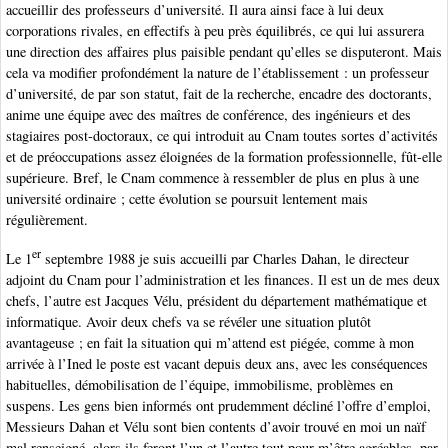
accueillir des professeurs d’université. Il aura ainsi face à lui deux
corporations rivales, en effectifs à peu près équilibrés, ce qui lui assurera
une direction des affaires plus paisible pendant qu’elles se disputeront. Mais
cela va modifier profondément la nature de l’établissement : un professeur
d’université, de par son statut, fait de la recherche, encadre des doctorants,
anime une équipe avec des maîtres de conférence, des ingénieurs et des
stagiaires post-doctoraux, ce qui introduit au Cnam toutes sortes d’activités
et de préoccupations assez éloignées de la formation professionnelle, fût-elle
supérieure. Bref, le Cnam commence à ressembler de plus en plus à une
université ordinaire ; cette évolution se poursuit lentement mais
régulièrement.
er
Le 1
septembre 1988 je suis accueilli par Charles Dahan, le directeur
adjoint du Cnam pour l’administration et les finances. Il est un de mes deux
chefs, l’autre est Jacques Vélu, président du département mathématique et
informatique. Avoir deux chefs va se révéler une situation plutôt
avantageuse ; en fait la situation qui m’attend est piégée, comme à mon
arrivée à l’Ined le poste est vacant depuis deux ans, avec les conséquences
habituelles, démobilisation de l’équipe, immobilisme, problèmes en
suspens. Les gens bien informés ont prudemment décliné l’offre d’emploi,
Messieurs Dahan et Vélu sont bien contents d’avoir trouvé en moi un naïf
mal renseigné, alors ils feront l’un et l’autre tout pour m’être agréables, par