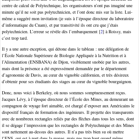
centre de calcul de Polytechnique, les organisateurs n’ont pas imaginé une
minute qu’il ne soit pas polytechnicien, et l’ont donc mis sur la liste. Lui-
même a suggéré mon invitation (je suis à l’époque directeur du laboratoire
d’informatique du Cnam), et par transitivité ils ont cru que j’étais
polytechnicien. L’erreur se révèle dès l’embarquement
[
2
]
à Roissy, mais
c’est trop tard.
Il y a une autre exception, qui détone dans le tableau : une délégation de
l’École Nationale Supérieure de Biologie Appliquée à la Nutrition et à
l’Alimentation (ENSBANA) de Dijon, visiblement snobée par les autres,
mais dont la présence a été expressément demandée par le département
d’agronomie de Davis, au cœur du vignoble californien, et très désireux
d’obtenir pour ses étudiants des stages au cœur du vignoble bourguignon.
Donc, nous voici à Berkeley, où nous sommes somptueusement reçus.
Jacques Lévy, à l’époque directeur de l’École des Mines, au demeurant un
compagnon de voyage fort aimable, est chargé d’exposer aux Américains le
dispositif français de formation des ingénieurs. Il projette des transparents
avec de nombreux rectangles reliés par des flèches dans tous les sens, dont
il se dégage l’impression que les rectangles de Polytechnique et des Mines
sont nettement au-dessus des autres. Il n’a pas très bien su où mettre
l’ENS, qui est à part dans la marge, mais pas trop haut quand même.