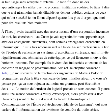
ai fait usage sans scrupule ni retenue. Le latin fut donc un des
apprentissages les utiles que me procura l’institution scolaire. Je tiens à dire
que je n’ai néanmoins jamais dilapidé les deniers publics, certains de ceux
qui m’ont succédé ici ou là ont dépensé quatre fois plus d’argent que moi
pour des résultats bien moindres.
À l’Ined j’avais travaillé avec des ressortissants d’une corporation inconnue
de moi, les chercheurs : au Cnam je vais approfondir mon apprentissage,
avec des enseignants-chercheurs, dont certains enseignants-chercheurs en
informatique. Je suis très reconnaissant à Claude Kaiser, professeur à la tête
de l’équipe de recherche en systèmes d’exploitation et réseaux, qui m’invite
régulièrement aux séminaires de cette équipe, ce qui là encore m’ouvre des
horizons inconnus. Par exemple ils invitent des industriels et tentent de les
convertir au langage de programmation Ada (cf. le chapitre consacré à
Ada
) ; je me souviens de la réaction des ingénieurs de Matra à l’idée de
programmer en Ada la tête chercheuse de leurs missiles air-air : « vous n’y
pensez pas, ça va nous rajouter au moins un gramme, peut-être même
deux ! ». La notion de lourdeur du logiciel prenait un sens concret. Il y aura
aussi une séance consacrée à Willy Zwaenepoel, alors professeur à Rice
University (avant d’être élu doyen de la faculté Informatique et
Communications de l’École polytechnique fédérale de Lausanne), qui nous
parlera de l’informatisation des systèmes de contrôle du trafic aérien.