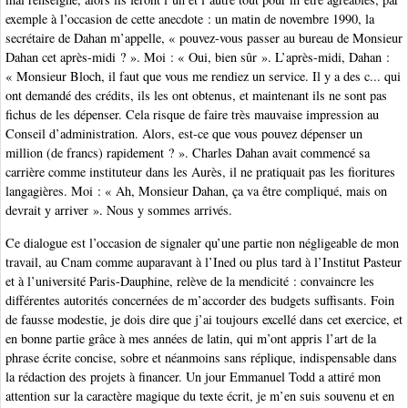
exemple à l’occasion de cette anecdote : un matin de novembre 1990, la
secrétaire de Dahan m’appelle, « pouvez-vous passer au bureau de Monsieur
Dahan cet après-midi ? ». Moi : « Oui, bien sûr ». L’après-midi, Dahan :
« Monsieur Bloch, il faut que vous me rendiez un service. Il y a des c... qui
ont demandé des crédits, ils les ont obtenus, et maintenant ils ne sont pas
fichus de les dépenser. Cela risque de faire très mauvaise impression au
Conseil d’administration. Alors, est-ce que vous pouvez dépenser un
million (de francs) rapidement ? ». Charles Dahan avait commencé sa
carrière comme instituteur dans les Aurès, il ne pratiquait pas les fioritures
langagières. Moi : « Ah, Monsieur Dahan, ça va être compliqué, mais on
devrait y arriver ». Nous y sommes arrivés.
Ce dialogue est l’occasion de signaler qu’une partie non négligeable de mon
travail, au Cnam comme auparavant à l’Ined ou plus tard à l’Institut Pasteur
et à l’université Paris-Dauphine, relève de la mendicité : convaincre les
différentes autorités concernées de m’accorder des budgets suffisants. Foin
de fausse modestie, je dois dire que j’ai toujours excellé dans cet exercice, et
en bonne partie grâce à mes années de latin, qui m’ont appris l’art de la
phrase écrite concise, sobre et néanmoins sans réplique, indispensable dans
la rédaction des projets à financer. Un jour Emmanuel Todd a attiré mon
attention sur la caractère magique du texte écrit, je m’en suis souvenu et en