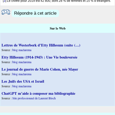
[
3
]
Le chiffre pour 2019 est 42 800, dont 28 % de femmes et 15 % d’étrangers.
Répondre à cet article
Sur le Web
Lettres de Westerbork d’Etty Hillesum (suite (…)
Source :
blog maclarema
Etty Hillesum (1914-1943) : Une Vie bouleversée
Source :
blog maclarema
Le journal de guerre de Marie Cohen, née Mayer
Source :
blog maclarema
Les Juifs des USA et Israël
Source :
blog maclarema
ChatGPT m’aide à composer ma bibliographie
Source :
Site professionnel de Laurent Bloch