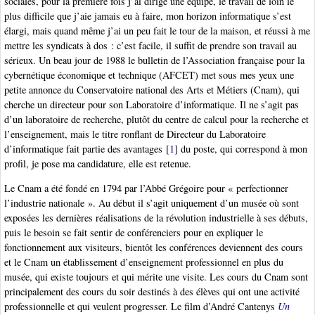
sociales, pour la première fois j’ai dirigé une équipe, le travail de loin le
plus difficile que j’aie jamais eu à faire, mon horizon informatique s’est
élargi, mais quand même j’ai un peu fait le tour de la maison, et réussi à me
mettre les syndicats à dos : c’est facile, il suffit de prendre son travail au
sérieux. Un beau jour de 1988 le bulletin de l’Association française pour la
cybernétique économique et technique (AFCET) met sous mes yeux une
petite annonce du Conservatoire national des Arts et Métiers (Cnam), qui
cherche un directeur pour son Laboratoire d’informatique. Il ne s’agit pas
d’un laboratoire de recherche, plutôt du centre de calcul pour la recherche et
l’enseignement, mais le titre ronflant de Directeur du Laboratoire
d’informatique fait partie des avantages
[
1
]
du poste, qui correspond à mon
profil, je pose ma candidature, elle est retenue.
Le Cnam a été fondé en 1794 par l’Abbé Grégoire pour « perfectionner
l’industrie nationale ». Au début il s’agit uniquement d’un musée où sont
exposées les dernières réalisations de la révolution industrielle à ses débuts,
puis le besoin se fait sentir de conférenciers pour en expliquer le
fonctionnement aux visiteurs, bientôt les conférences deviennent des cours
et le Cnam un établissement d’enseignement professionnel en plus du
musée, qui existe toujours et qui mérite une visite. Les cours du Cnam sont
principalement des cours du soir destinés à des élèves qui ont une activité
professionnelle et qui veulent progresser. Le film d’André Cantenys
Un