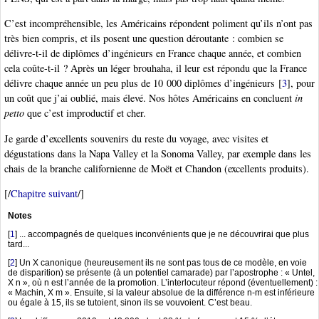
C’est incompréhensible, les Américains répondent poliment qu’ils n’ont pas
très bien compris, et ils posent une question déroutante : combien se
délivre-t-il de diplômes d’ingénieurs en France chaque année, et combien
cela coûte-t-il ? Après un léger brouhaha, il leur est répondu que la France
délivre chaque année un peu plus de 10 000 diplômes d’ingénieurs
[
3
]
, pour
un coût que j’ai oublié, mais élevé. Nos hôtes Américains en concluent
in
petto
que c’est improductif et cher.
Je garde d’excellents souvenirs du reste du voyage, avec visites et
dégustations dans la Napa Valley et la Sonoma Valley, par exemple dans les
chais de la branche californienne de Moët et Chandon (excellents produits).
[/
Chapitre suivant
/]
Notes
[
1
]
... accompagnés de quelques inconvénients que je ne découvrirai que plus
tard...
[
2
]
Un X canonique (heureusement ils ne sont pas tous de ce modèle, en voie
de disparition) se présente (à un potentiel camarade) par l’apostrophe : « Untel,
X n », où n est l’année de la promotion. L’interlocuteur répond (éventuellement) :
« Machin, X m ». Ensuite, si la valeur absolue de la différence n-m est inférieure
ou égale à 15, ils se tutoient, sinon ils se vouvoient. C’est beau.