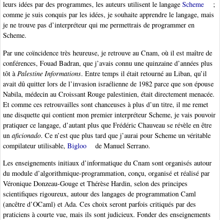
leurs idées par des programmes, les auteurs utilisent le langage
Scheme
;
comme je suis conquis par les idées, je souhaite apprendre le langage, mais
je ne trouve pas d’interpréteur qui me permettrais de programmer en
Scheme.
Par une coïncidence très heureuse, je retrouve au Cnam, où il est maître de
conférences, Fouad Badran, que j’avais connu une quinzaine d’années plus
tôt à
Palestine Informations
. Entre temps il était retourné au Liban, qu’il
avait dû quitter lors de l’invasion israélienne de 1982 parce que son épouse
Nabila, médecin au Croissant Rouge palestinien, était directement menacée.
Et comme ces retrouvailles sont chanceuses à plus d’un titre, il me remet
une disquette qui contient mon premier interpréteur Scheme, je vais pouvoir
pratiquer ce langage, d’autant plus que Frédéric Chauveau se révèle en être
un
aficionado
. Ce n’est que plus tard que j’aurai pour Scheme un véritable
compilateur utilisable,
Bigloo
de Manuel Serrano.
Les enseignements initiaux d’informatique du Cnam sont organisés autour
du module d’algorithmique-programmation, conçu, organisé et réalisé par
Véronique Donzeau-Gouge et Thérèse Hardin, selon des principes
scientifiques rigoureux, autour des langages de programmation Caml
(ancêtre d’OCaml) et Ada. Ces choix seront parfois critiqués par des
praticiens à courte vue, mais ils sont judicieux. Fonder des enseignements