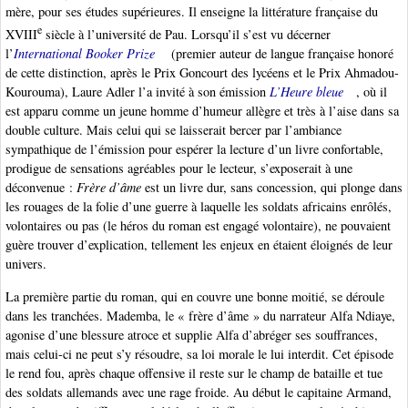
mère, pour ses études supérieures. Il enseigne la littérature française du
e
XVIII
siècle à l’université de Pau. Lorsqu’il s’est vu décerner
l’
International Booker Prize
(premier auteur de langue française honoré
de cette distinction, après le Prix Goncourt des lycéens et le Prix Ahmadou-
Kourouma), Laure Adler l’a invité à son émission
L’Heure bleue
, où il
est apparu comme un jeune homme d’humeur allègre et très à l’aise dans sa
double culture. Mais celui qui se laisserait bercer par l’ambiance
sympathique de l’émission pour espérer la lecture d’un livre confortable,
prodigue de sensations agréables pour le lecteur, s’exposerait à une
déconvenue :
Frère d’âme
est un livre dur, sans concession, qui plonge dans
les rouages de la folie d’une guerre à laquelle les soldats africains enrôlés,
volontaires ou pas (le héros du roman est engagé volontaire), ne pouvaient
guère trouver d’explication, tellement les enjeux en étaient éloignés de leur
univers.
La première partie du roman, qui en couvre une bonne moitié, se déroule
dans les tranchées. Mademba, le « frère d’âme » du narrateur Alfa Ndiaye,
agonise d’une blessure atroce et supplie Alfa d’abréger ses souffrances,
mais celui-ci ne peut s’y résoudre, sa loi morale le lui interdit. Cet épisode
le rend fou, après chaque offensive il reste sur le champ de bataille et tue
des soldats allemands avec une rage froide. Au début le capitaine Armand,