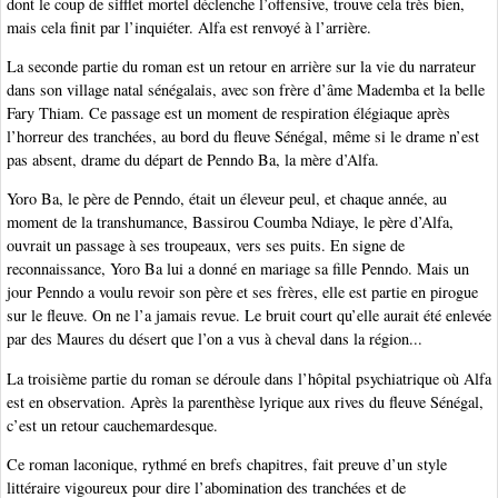
dont le coup de sifflet mortel déclenche l’offensive, trouve cela très bien,
mais cela finit par l’inquiéter. Alfa est renvoyé à l’arrière.
La seconde partie du roman est un retour en arrière sur la vie du narrateur
dans son village natal sénégalais, avec son frère d’âme Mademba et la belle
Fary Thiam. Ce passage est un moment de respiration élégiaque après
l’horreur des tranchées, au bord du fleuve Sénégal, même si le drame n’est
pas absent, drame du départ de Penndo Ba, la mère d’Alfa.
Yoro Ba, le père de Penndo, était un éleveur peul, et chaque année, au
moment de la transhumance, Bassirou Coumba Ndiaye, le père d’Alfa,
ouvrait un passage à ses troupeaux, vers ses puits. En signe de
reconnaissance, Yoro Ba lui a donné en mariage sa fille Penndo. Mais un
jour Penndo a voulu revoir son père et ses frères, elle est partie en pirogue
sur le fleuve. On ne l’a jamais revue. Le bruit court qu’elle aurait été enlevée
par des Maures du désert que l’on a vus à cheval dans la région...
La troisième partie du roman se déroule dans l’hôpital psychiatrique où Alfa
est en observation. Après la parenthèse lyrique aux rives du fleuve Sénégal,
c’est un retour cauchemardesque.
Ce roman laconique, rythmé en brefs chapitres, fait preuve d’un style
littéraire vigoureux pour dire l’abomination des tranchées et de