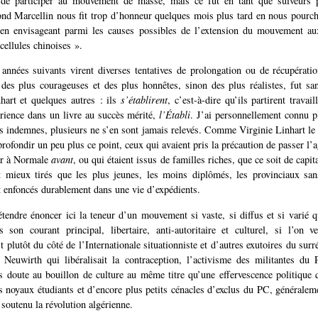
n de participer au mouvement de masse, mais ce fut en tant que suiveur
d Marcellin nous fit trop d’honneur quelques mois plus tard en nous pourcha
 envisageant parmi les causes possibles de l’extension du mouvement aux
cellules chinoises ».
années suivants virent diverses tentatives de prolongation ou de récupérati
 des plus courageuses et des plus honnêtes, sinon des plus réalistes, fut sa
hart et quelques autres : ils
s’établirent
, c’est-à-dire qu’ils partirent travail
rience dans un livre au succès mérité,
l’Établi
. J’ai personnellement connu pl
is indemnes, plusieurs ne s’en sont jamais relevés. Comme Virginie Linhart le n
profondir un peu plus ce point, ceux qui avaient pris la précaution de passer l’
er à Normale
avant
, ou qui étaient issus de familles riches, que ce soit de cap
t mieux tirés que les plus jeunes, les moins diplômés, les provinciaux san
 enfoncés durablement dans une vie d’expédients.
étendre énoncer ici la teneur d’un mouvement si vaste, si diffus et si varié
 son courant principal, libertaire, anti-autoritaire et culturel, si l’on v
t plutôt du côté de l’Internationale situationniste et d’autres exutoires du surr
 Neuwirth qui libéralisait la contraception, l’activisme des militantes du 
ns doute au bouillon de culture au même titre qu’une effervescence politique 
ts noyaux étudiants et d’encore plus petits cénacles d’exclus du PC, généralem
soutenu la révolution algérienne.