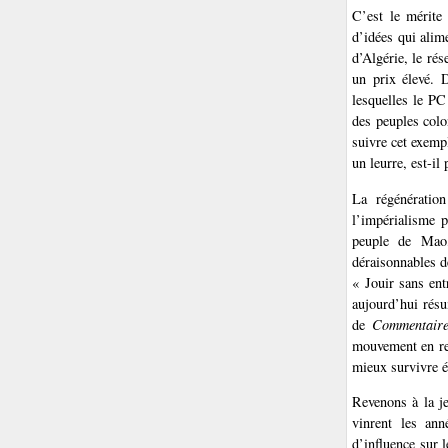
C’est le mérite
d’idées qui alim
d’Algérie, le ré
un prix élevé. 
lesquelles le PC
des peuples colo
suivre cet exemp
un leurre, est-il
La régénératio
l’impérialisme p
peuple de Mao,
déraisonnables d
« Jouir sans ent
aujourd’hui résu
de
Commentair
mouvement en ren
mieux survivre ét
Revenons à la je
vinrent les ann
d’influence sur 