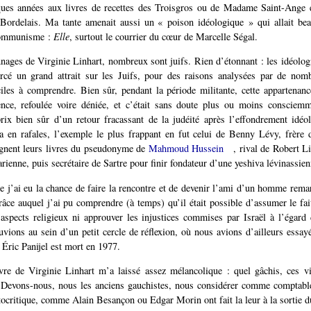
ques années aux livres de recettes des Troisgros ou de Madame Saint-Ange et
 Bordelais. Ma tante amenait aussi un « poison idéologique » qui allait be
communisme :
Elle
, surtout le courrier du cœur de Marcelle Ségal.
nages de Virginie Linhart, nombreux sont juifs. Rien d’étonnant : les idéologi
ercé un grand attrait sur les Juifs, pour des raisons analysées par de nomb
les à comprendre. Bien sûr, pendant la période militante, cette appartenanc
ence, refoulée voire déniée, et c’était sans doute plus ou moins consciem
rix bien sûr d’un retour fracassant de la judéité après l’effondrement idéo
fla en rafales, l’exemple le plus frappant en fut celui de Benny Lévy, frère
ignent leurs livres du pseudonyme de
Mahmoud Hussein
, rival de Robert Li
rienne, puis secrétaire de Sartre pour finir fondateur d’une yeshiva lévinassie
j’ai eu la chance de faire la rencontre et de devenir l’ami d’un homme remar
âce auquel j’ai pu comprendre (à temps) qu’il était possible d’assumer le fait
aspects religieux ni approuver les injustices commises par Israël à l’égard 
vions au sein d’un petit cercle de réflexion, où nous avions d’ailleurs essayé
 Éric Panijel est mort en 1977.
vre de Virginie Linhart m’a laissé assez mélancolique : quel gâchis, ces vi
. Devons-nous, nous les anciens gauchistes, nous considérer comme comptabl
utocritique, comme Alain Besançon ou Edgar Morin ont fait la leur à la sorti