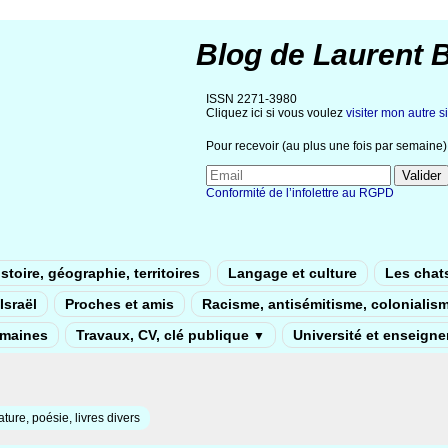
Blog de Laurent 
ISSN 2271-3980
Cliquez ici si vous voulez
visiter mon autre si
Pour recevoir (au plus une fois par semaine) 
Conformité de l’infolettre au RGPD
stoire, géographie, territoires
Langage et culture
Les chat
Israël
Proches et amis
Racisme, antisémitisme, colonialis
umaines
Travaux, CV, clé publique
Université et enseign
▼
rature, poésie, livres divers