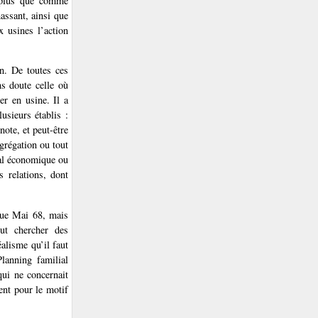
s plus que comme
ssant, ainsi que
 usines l’action
on. De toutes ces
ns doute celle où
ler en usine. Il a
usieurs établis :
ote, et peut-être
agrégation ou tout
ital économique ou
s relations, dont
 que Mai 68, mais
eut chercher des
éalisme qu’il faut
Planning familial
qui ne concernait
ent pour le motif