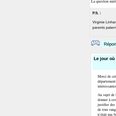
La question méri
P.S. :
Virginie Linha
parents patern
Répond
Le jour où
Merci de cet
département 
intéressantes
Au sujet de 
donner à cro
justifier de
de tous rangs
n’était pas 