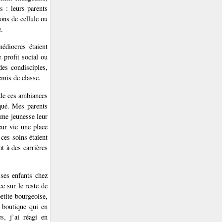
s : leurs parents
ons de cellule ou
e.
médiocres étaient
 profit social ou
des condisciples,
emis de classe.
 de ces ambiances
rqué. Mes parents
ime jeunesse leur
eur vie une place
 ces soins étaient
nt à des carrières
 ses enfants chez
e sur le reste de
etite-bourgeoise,
 boutique qui en
s, j’ai réagi en