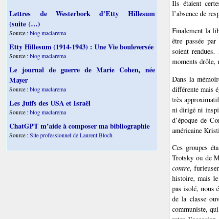
Ils étaient cert
Lettres de Westerbork d’Etty Hillesum
l’absence de res
(suite (…)
Finalement la lib
Source :
blog maclarema
être passée par
Etty Hillesum (1914-1943) : Une Vie bouleversée
soient rendues.
Source :
blog maclarema
moments drôle, 
Le journal de guerre de Marie Cohen, née
Dans la mémoire 
Mayer
différente mais 
Source :
blog maclarema
très approximatif
Les Juifs des USA et Israël
ni dirigé ni insp
Source :
blog maclarema
d’époque de Cor
ChatGPT m’aide à composer ma bibliographie
américaine Kris
Source :
Site professionnel de Laurent Bloch
Ces groupes éta
Trotsky ou de Ma
contre
, furieuse
histoire, mais l
pas isolé, nous 
de la classe ouv
communiste, qui n