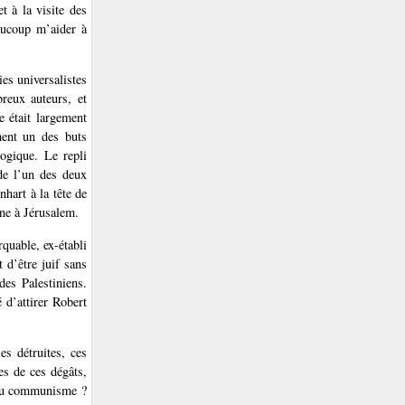
 à la visite des
aucoup m’aider à
es universalistes
reux auteurs, et
e était largement
ment un des buts
logique. Le repli
 de l’un des deux
nhart à la tête de
nne à Jérusalem.
quable, ex-établi
 d’être juif sans
des Palestiniens.
 d’attirer Robert
es détruites, ces
es de ces dégâts,
e du communisme ?