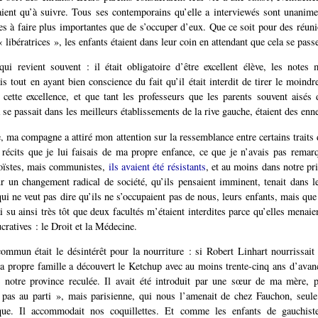
aient qu’à suivre. Tous ses contemporains qu’elle a interviewés sont unanime
es à faire plus importantes que de s’occuper d’eux. Que ce soit pour des réuni
 libératrices », les enfants étaient dans leur coin en attendant que cela se pass
ui revient souvent : il était obligatoire d’être excellent élève, les notes 
s tout en ayant bien conscience du fait qu’il était interdit de tirer le moindre
 cette excellence, et que tant les professeurs que les parents souvent aisés 
 se passait dans les meilleurs établissements de la rive gauche, étaient des enn
re, ma compagne a attiré mon attention sur la ressemblance entre certains traits
s récits que je lui faisais de ma propre enfance, ce que je n’avais pas rema
aoïstes, mais communistes,
ils avaient été résistants
, et au moins dans notre pr
r un changement radical de société, qu’ils pensaient imminent, tenait dans l
ui ne veut pas dire qu’ils ne s’occupaient pas de nous, leurs enfants, mais que
ai su ainsi très tôt que deux facultés m’étaient interdites parce qu’elles menaie
cratives : le Droit et la Médecine.
ommun était le désintérêt pour la nourriture : si Robert Linhart nourrissait
a propre famille a découvert le Ketchup avec au moins trente-cinq ans d’avanc
 notre province reculée. Il avait été introduit par une sœur de ma mère, p
pas au parti », mais parisienne, qui nous l’amenait de chez Fauchon, seule
que. Il accommodait nos coquillettes. Et comme les enfants de gauchiste