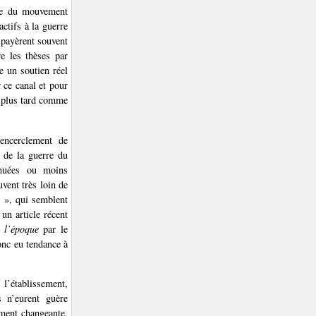
iée du mouvement
ctifs à la guerre
 payèrent souvent
re les thèses par
e un soutien réel
 ce canal et pour
s plus tard comme
encerclement de
s de la guerre du
énuées ou moins
vent très loin de
e », qui semblent
un article récent
 l’époque
par le
onc eu tendance à
 l’établissement,
s n’eurent guère
ement changeante,