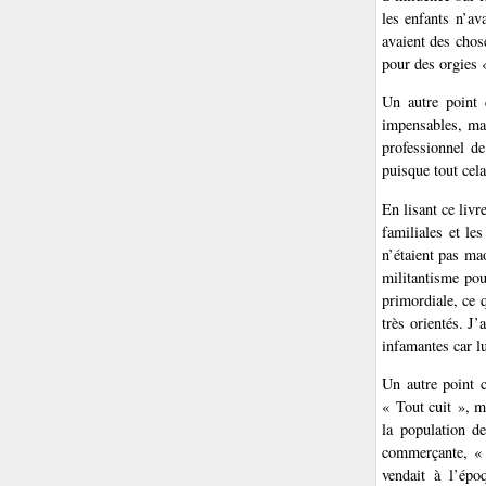
les enfants n’av
avaient des chos
pour des orgies «
Un autre point q
impensables, mai
professionnel de
puisque tout cela
En lisant ce liv
familiales et le
n’étaient pas m
militantisme pou
primordiale, ce q
très orientés. J’
infamantes car lu
Un autre point c
« Tout cuit », m
la population de
commerçante, « 
vendait à l’épo