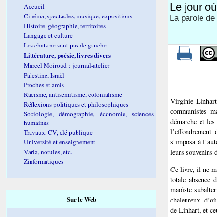
Le jour o
Accueil
Cinéma, spectacles, musique, expositions
La parole de 
Histoire, géographie, territoires
Langage et culture
Les chats ne sont pas de gauche
Littérature, poésie, livres divers
Marcel Moiroud : journal-atelier
Palestine, Israël
Proches et amis
Racisme, antisémitisme, colonialisme
Virginie Linhart
Réflexions politiques et philosophiques
communistes mar
Sociologie, démographie, économie, sciences
démarche et les 
humaines
l’effondrement 
Travaux, CV, clé publique
s’imposa à l’aut
Université et enseignement
Varia, notules, etc.
leurs souvenirs 
Zinformatiques
Ce livre, il ne m
totale absence d
maoïste subalter
Sur le Web
chaleureux, d’où
de Linhart, et ce