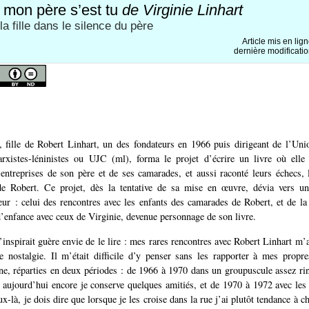
ù mon père s’est tu
de Virginie Linhart
la fille dans le silence du père
Article mis en lig
dernière modificatio
, fille de Robert Linhart, un des fondateurs en 1966 puis dirigeant de l’Un
xistes-léninistes ou UJC (ml), forma le projet d’écrire un livre où elle a
entreprises de son père et de ses camarades, et aussi raconté leurs échecs, 
de Robert. Ce projet, dès la tentative de sa mise en œuvre, dévia vers un 
eur : celui des rencontres avec les enfants des camarades de Robert, et de la
d’enfance avec ceux de Virginie, devenue personnage de son livre.
’inspirait guère envie de le lire : mes rares rencontres avec Robert Linhart m’
e nostalgie. Il m’était difficile d’y penser sans les rapporter à mes propr
ne, réparties en deux périodes : de 1966 à 1970 dans un groupuscule assez ri
 aujourd’hui encore je conserve quelques amitiés, et de 1970 à 1972 avec les
ux-là, je dois dire que lorsque je les croise dans la rue j’ai plutôt tendance à ch