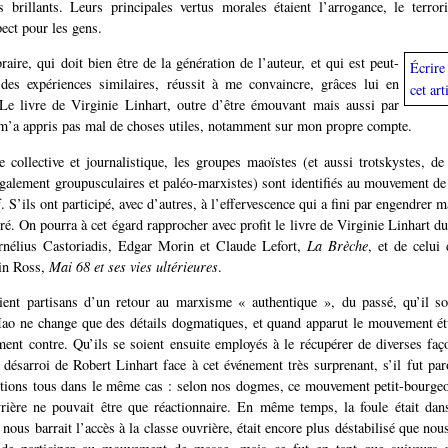
es brillants. Leurs principales vertus morales étaient l’arrogance, le terrori
pect pour les gens.
raire, qui doit bien être de la génération de l’auteur, et qui est peut-
Écrir
 des expériences similaires, réussit à me convaincre, grâces lui en
cet art
 Le livre de Virginie Linhart, outre d’être émouvant mais aussi par
m’a appris pas mal de choses utiles, notamment sur mon propre compte.
collective et journalistique, les groupes maoïstes (et aussi trotskystes, de 
également groupusculaires et paléo-marxistes) sont identifiés au mouvement de
. S’ils ont participé, avec d’autres, à l’effervescence qui a fini par engendrer ma
iré. On pourra à cet égard rapprocher avec profit le livre de Virginie Linhart du
nélius Castoriadis, Edgar Morin et Claude Lefort,
La Brèche
, et de celui 
tin Ross,
Mai 68 et ses vies ultérieures
.
ient partisans d’un retour au marxisme « authentique », du passé, qu’il soi
o ne change que des détails dogmatiques, et quand apparut le mouvement étu
ment contre. Qu’ils se soient ensuite employés à le récupérer de diverses faç
e désarroi de Robert Linhart face à cet événement très surprenant, s’il fut paro
étions tous dans le même cas : selon nos dogmes, ce mouvement petit-bourgeo
rière ne pouvait être que réactionnaire. En même temps, la foule était dans
ous barrait l’accès à la classe ouvrière, était encore plus déstabilisé que nous,