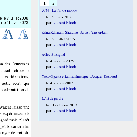
1
2
2084 - La Fin du monde
le 19 mars 2016
ne le
7 juillet 2008
par
Laurent Bloch
n le 11 avril 2023
Zahia Rahmani, Sharunas Bartas, Amsterdam
le 12 juillet 2006
par
Laurent Bloch
Adieu Shanghai
le 4 janvier 2025
ion des Jeunesses
par
Laurent Bloch
urait retracé la
Yoko Ogawa et la mathématique ; Jacques Roubaud
leurs déceptions,
le 4 février 2007
autre récit, qui
par
Laurent Bloch
 confrontation de
L’Art de perdre
le 11 octobre 2017
avaient laissé une
par
Laurent Bloch
es expériences de
ngard mais plutôt
 petits camarades
anger de trottoir.