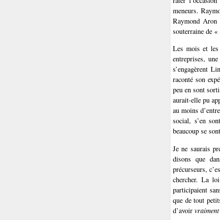
rater l’occasio
meneurs. Raymon
Raymond Aron en
souterraine de « 
Les mois et les 
entreprises, une
s’engagèrent Lin
raconté son expé
peu en sont sort
aurait-elle pu ap
au moins d’entr
social, s’en son
beaucoup se sont
Je ne saurais pr
disons que dans
précurseurs, c’es
chercher. La loi
participaient sa
que de tout peti
d’avoir
vraiment