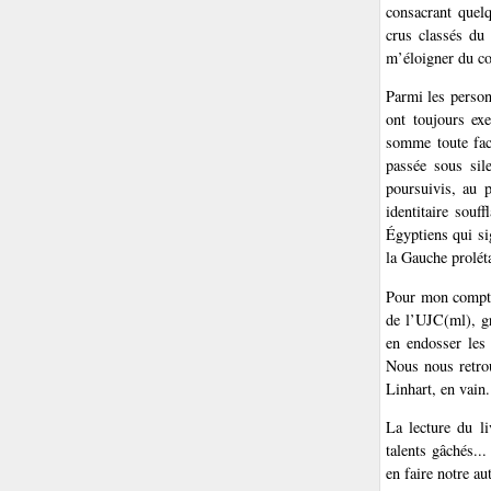
consacrant quel
crus classés du
m’éloigner du 
Parmi les person
ont toujours ex
somme toute faci
passée sous sil
poursuivis, au p
identitaire souf
Égyptiens qui s
la Gauche proléta
Pour mon compte 
de l’UJC(ml), gr
en endosser les 
Nous nous retrou
Linhart, en vain.
La lecture du li
talents gâchés..
en faire notre a