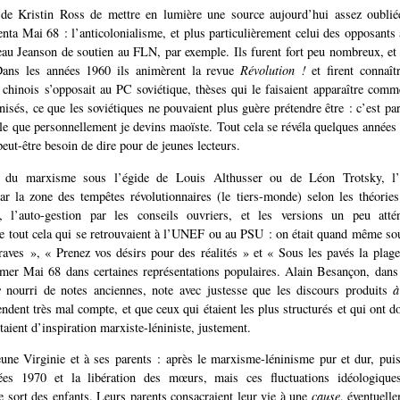
 de Kristin Ross de mettre en lumière une source aujourd’hui assez oubl
enta Mai 68 : l’anticolonialisme, et plus particulièrement celui des opposants a
seau Jeanson de soutien au FLN, par exemple. Ils furent fort peu nombreux, et
Dans les années 1960 ils animèrent la revue
Révolution !
et firent connaît
 chinois s’opposait au PC soviétique, thèses qui le faisaient apparaître comm
nisés, ce que les soviétiques ne pouvaient plus guère prétendre être : c’est par
le que personnellement je devins maoïste. Tout cela se révéla quelques année
 peut-être besoin de dire pour de jeunes lecteurs.
n du marxisme sous l’égide de Louis Althusser ou de Léon Trotsky, l’
ar la zone des tempêtes révolutionnaires (le tiers-monde) selon les théorie
 l’auto-gestion par les conseils ouvriers, et les versions un peu att
e tout cela qui se retrouvaient à l’UNEF ou au PSU : on était quand même sou
raves », « Prenez vos désirs pour des réalités » et « Sous les pavés la plag
mer Mai 68 dans certaines représentations populaires. Alain Besançon, dans 
e
nourri de notes anciennes, note avec justesse que les discours produits
à
dent très mal compte, et que ceux qui étaient les plus structurés et qui ont d
aient d’inspiration marxiste-léniniste, justement.
une Virginie et à ses parents : après le marxisme-léninisme pur et dur, puis
ées 1970 et la libération des mœurs, mais ces fluctuations idéologique
le sort des enfants. Leurs parents consacraient leur vie à une
cause
, éventuell