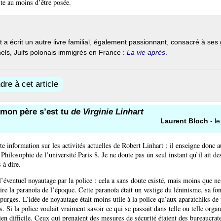
te au moins d’être posée.
rt a écrit un autre livre familial, également passionnant, consacré à ses
els, Juifs polonais immigrés en France :
La vie après
.
re à cet article
 mon père s’est tu
de Virginie Linhart
Laurent Bloch
- l
te information sur les activités actuelles de Robert Linhart : il enseigne donc a
Philosophie de l’université Paris 8. Je ne doute pas un seul instant qu’il ait d
 à dire.
l’éventuel noyautage par la police : cela a sans doute existé, mais moins que ne
ire la paranoïa de l’époque. Cette paranoïa était un vestige du léninisme, sa fon
s purges. L’idée de noyautage était moins utile à la police qu’aux aparatchiks de
. Si la police voulait vraiment savoir ce qui se passait dans telle ou telle organ
bien difficile. Ceux qui prenaient des mesures de sécurité étaient des bureaucrate