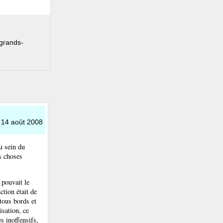
 grands-
e 14 août 2008
u sein du
es choses
 pouvait le
ction était de
 tous bords et
isation, ce
s inoffensifs,