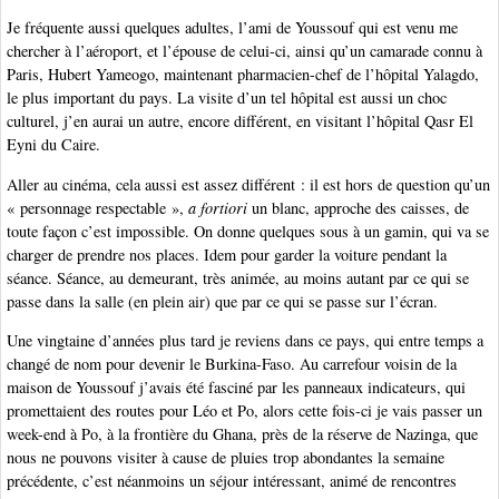
Je fréquente aussi quelques adultes, l’ami de Youssouf qui est venu me
chercher à l’aéroport, et l’épouse de celui-ci, ainsi qu’un camarade connu à
Paris, Hubert Yameogo, maintenant pharmacien-chef de l’hôpital Yalagdo,
le plus important du pays. La visite d’un tel hôpital est aussi un choc
culturel, j’en aurai un autre, encore différent, en visitant l’hôpital Qasr El
Eyni du Caire.
Aller au cinéma, cela aussi est assez différent : il est hors de question qu’un
« personnage respectable »,
a fortiori
un blanc, approche des caisses, de
toute façon c’est impossible. On donne quelques sous à un gamin, qui va se
charger de prendre nos places. Idem pour garder la voiture pendant la
séance. Séance, au demeurant, très animée, au moins autant par ce qui se
passe dans la salle (en plein air) que par ce qui se passe sur l’écran.
Une vingtaine d’années plus tard je reviens dans ce pays, qui entre temps a
changé de nom pour devenir le Burkina-Faso. Au carrefour voisin de la
maison de Youssouf j’avais été fasciné par les panneaux indicateurs, qui
promettaient des routes pour Léo et Po, alors cette fois-ci je vais passer un
week-end à Po, à la frontière du Ghana, près de la réserve de Nazinga, que
nous ne pouvons visiter à cause de pluies trop abondantes la semaine
précédente, c’est néanmoins un séjour intéressant, animé de rencontres