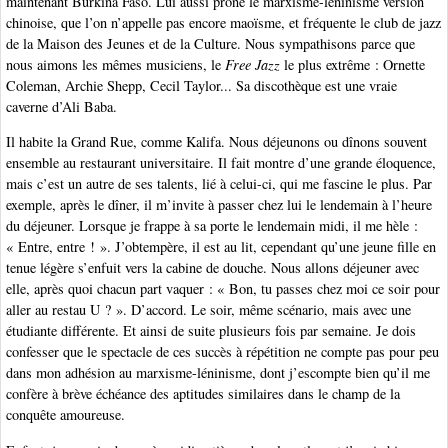
maintenant Burkina Faso. Lui aussi prône le marxisme-léninisme version
chinoise, que l’on n’appelle pas encore maoïsme, et fréquente le club de jazz
de la Maison des Jeunes et de la Culture. Nous sympathisons parce que
nous aimons les mêmes musiciens, le
Free Jazz
le plus extrême : Ornette
Coleman, Archie Shepp, Cecil Taylor... Sa discothèque est une vraie
caverne d’Ali Baba.
Il habite la Grand Rue, comme Kalifa. Nous déjeunons ou dînons souvent
ensemble au restaurant universitaire. Il fait montre d’une grande éloquence,
mais c’est un autre de ses talents, lié à celui-ci, qui me fascine le plus. Par
exemple, après le dîner, il m’invite à passer chez lui le lendemain à l’heure
du déjeuner. Lorsque je frappe à sa porte le lendemain midi, il me hèle :
« Entre, entre ! ». J’obtempère, il est au lit, cependant qu’une jeune fille en
tenue légère s’enfuit vers la cabine de douche. Nous allons déjeuner avec
elle, après quoi chacun part vaquer : « Bon, tu passes chez moi ce soir pour
aller au restau U ? ». D’accord. Le soir, même scénario, mais avec une
étudiante différente. Et ainsi de suite plusieurs fois par semaine. Je dois
confesser que le spectacle de ces succès à répétition ne compte pas pour peu
dans mon adhésion au marxisme-léninisme, dont j’escompte bien qu’il me
confère à brève échéance des aptitudes similaires dans le champ de la
conquête amoureuse.