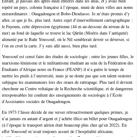
Enfant, je passais des après-midi entières dans les atlas, et j’avais bien
repéré un pays, colonie française à l’époque, muni de deux villes aux noms
extraordinaires : Ouagadougou et Bobo-Dioulasso. Je m’étais promis d’y
aller, ce que je fis, plus tard. Autre sujet d’émerveillement cartographique :
le Fayoum, cette dépression égyptienne (44 m au-dessous du niveau de la
mer) au fond de laquelle se trouve le lac Qârûn (Moéris dans l’antiquité)
alimenté par le Bahr Youssouf, où le Nil semblerait devoir se déverser, si
l’on en croit la carte. J’y suis allé aussi, bien plus tard.
Youssouf est censé faire des études de sociologie ; entre les jeunes filles, le
marxisme-léninisme et le militantisme étudiant au sein de la Fédération des
Étudiants d’Afrique noire en France (FEANF) il n’a guère le temps de
mettre les pieds à l’université, mais je ne doute pas que son talent oratoire
subjugue les examinateurs lors des oraux de rattrapage. Plus tard il devient
chercheur au Centre voltaïque de la Recherche scientifique, et de dangereux
irresponsables lui confient des enseignements de sociologie à l’École
d’Assistantes sociales de Ouagadougou.
En 1973 l’Insee décide de me verser rétroactivement quelques primes, je
n’ai jamais eu autant d’argent et j’achète illico un billet pour Ouagadougou
(à l’époque le transport aérien était beaucoup plus cher qu’en 2022). En
effet Youssouf m’avait toujours assuré de l’hospitalité africaine,