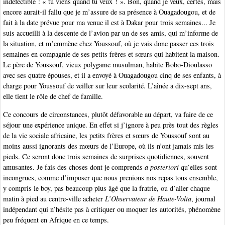
indéfectible : « tu viens quand tu veux ! ». Bon, quand je veux, certes, mais
encore aurait-il fallu que je m’assure de sa présence à Ouagadougou, et de
fait à la date prévue pour ma venue il est à Dakar pour trois semaines... Je
suis accueilli à la descente de l’avion par un de ses amis, qui m’informe de
la situation, et m’emmène chez Youssouf, où je vais donc passer ces trois
semaines en compagnie de ses petits frères et sœurs qui habitent la maison.
Le père de Youssouf, vieux polygame musulman, habite Bobo-Dioulasso
avec ses quatre épouses, et il a envoyé à Ouagadougou cinq de ses enfants, à
charge pour Youssouf de veiller sur leur scolarité. L’aînée a dix-sept ans,
elle tient le rôle de chef de famille.
Ce concours de circonstances, plutôt défavorable au départ, va faire de ce
séjour une expérience unique. En effet si j’ignore à peu près tout des règles
de la vie sociale africaine, les petits frères et sœurs de Youssouf sont au
moins aussi ignorants des mœurs de l’Europe, où ils n’ont jamais mis les
pieds. Ce seront donc trois semaines de surprises quotidiennes, souvent
amusantes. Je fais des choses dont je comprends
a posteriori
qu’elles sont
incongrues, comme d’imposer que nous prenions nos repas tous ensemble,
y compris le boy, pas beaucoup plus âgé que la fratrie, ou d’aller chaque
matin à pied au centre-ville acheter
L’Observateur de Haute-Volta
, journal
indépendant qui n’hésite pas à critiquer ou moquer les autorités, phénomène
peu fréquent en Afrique en ce temps.