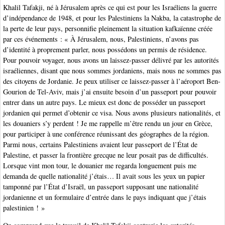
Khalil Tafakji, né à Jérusalem après ce qui est pour les Israéliens la guerre
d’indépendance de 1948, et pour les Palestiniens la Nakba, la catastrophe de
la perte de leur pays, personnifie pleinement la situation kafkaïenne créée
par ces événements : « À Jérusalem, nous, Palestiniens, n’avons pas
d’identité à proprement parler, nous possédons un permis de résidence.
Pour pouvoir voyager, nous avons un laissez-passer délivré par les autorités
israéliennes, disant que nous sommes jordaniens, mais nous ne sommes pas
des citoyens de Jordanie. Je peux utiliser ce laissez-passer à l’aéroport Ben-
Gourion de Tel-Aviv, mais j’ai ensuite besoin d’un passeport pour pouvoir
entrer dans un autre pays. Le mieux est donc de posséder un passeport
jordanien qui permet d’obtenir ce visa. Nous avons plusieurs nationalités, et
les douaniers s’y perdent ! Je me rappelle m’être rendu un jour en Grèce,
pour participer à une conférence réunissant des géographes de la région.
Parmi nous, certains Palestiniens avaient leur passeport de l’État de
Palestine, et passer la frontière grecque ne leur posait pas de difficultés.
Lorsque vint mon tour, le douanier me regarda longuement puis me
demanda de quelle nationalité j’étais… Il avait sous les yeux un papier
tamponné par l’État d’Israël, un passeport supposant une nationalité
jordanienne et un formulaire d’entrée dans le pays indiquant que j’étais
palestinien ! »