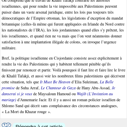
On comprend que le travail de Khalil Tafakji contrarie les autorités
israéliennes, qui pour rendre la vie impossible aux Palestiniens peuvent
puiser dans un vaste arsenal juridique, entre les lois pas toujours très
démocratiques de l’Empire ottoman, les législations d’exception du mandat
britannique (celles-là même qui furent appliquées en Irlande du Nord contre
les nationalistes de l’IRA), les lois jordaniennes quand elles s’y prêtent, les
lois israéliennes, et quand rien ne va mais que l’on veut néanmoins donner
satisfaction à une implantation illégale de colons, on invoque l’urgence
militaire.
Bref, la politique israélienne en Cisjordanie consiste assez explicitement à
rendre la vie des Palestiniens qui y habitent tellement pénible qu’ils
finissent par renoncer et partir. Voilà pourquoi il faut lire et faire lire le livre
de Khalil Tafakji, et aussi voir les nombreux films palestiniens qui décrivent
cette situation, tels que
It Must Be Heaven
d’Elia Suleiman,
La Belle
promise
de Suha Arraf,
Le Chanteur de Gaza
de Hany Abu-Assad,
Je
danserai si je veux
de Maysaloun Hamoud ou
Wajib (L’Invitation au
mariage)
d’Annemarie Jacir. Et il y a aussi un roman policier israélien de
Shlomo Sand qui décrit sans complaisance des circonstances analogues,
« La Mort du Khazar rouge ».
Répondre à cet article