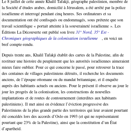
Le 8 juillet de cette année Khalil Tafakji, géographe palestinien, membre de
la Société d’études arabes, domicilié à Jérusalem, a été arrêté par la police
israélienne et interrogé pendant cinq heures. Ses ordinateurs et sa
documentation ont été confisqués ou endommagés, sous prétexte que son
travail scientifique « portait atteinte à la souveraineté israélienne ». Les
Éditions La Découverte ont publié son livre
31° Nord, 35° Est -
Chroniques géographiques de la colonisation israélienne
, en voici un
bref compte-rendu.
Depuis trente ans, Khalil Tafakji établit des cartes de la Palestine, afin de
restituer une histoire du peuplement que les autorités israéliennes aimeraient
mieux faire oublier. Pour ce qui concerne le passé, pour retrouver la trace
des centaines de villages palestiniens détruits, il recherche les documents
anciens, de l’époque ottomane ou du mandat britannique, et il enquête
auprès des habitants actuels ou anciens. Pour le présent il observe au jour le
jour les progrès de la colonisation, les constructions de nouvelles
implantations et de routes de contournement (interdites aux habitants
palestiniens). Il met ainsi en évidence l’éviction progressive des
Palestiniens de la plus grande partie des territoires qui leur avaient pourtant
été concédés lors des accords d’Oslo en 1993 (et qui ne représentaient
pourtant que 23% de la Palestine), ainsi que la constitution d’un État
d’apartheid.