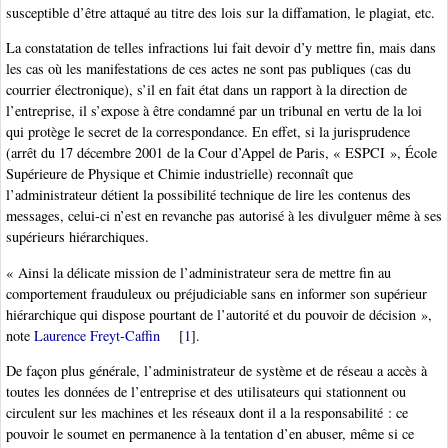
susceptible d’être attaqué au titre des lois sur la diffamation, le plagiat, etc.
La constatation de telles infractions lui fait devoir d’y mettre fin, mais dans
les cas où les manifestations de ces actes ne sont pas publiques (cas du
courrier électronique), s’il en fait état dans un rapport à la direction de
l’entreprise, il s’expose à être condamné par un tribunal en vertu de la loi
qui protège le secret de la correspondance. En effet, si la jurisprudence
(arrêt du 17 décembre 2001 de la Cour d’Appel de Paris, « ESPCI », École
Supérieure de Physique et Chimie industrielle) reconnaît que
l’administrateur détient la possibilité technique de lire les contenus des
messages, celui-ci n’est en revanche pas autorisé à les divulguer même à ses
supérieurs hiérarchiques.
« Ainsi la délicate mission de l’administrateur sera de mettre fin au
comportement frauduleux ou préjudiciable sans en informer son supérieur
hiérarchique qui dispose pourtant de l’autorité et du pouvoir de décision »,
note
Laurence Freyt-Caffin
[
1
]
.
De façon plus générale, l’administrateur de système et de réseau a accès à
toutes les données de l’entreprise et des utilisateurs qui stationnent ou
circulent sur les machines et les réseaux dont il a la responsabilité : ce
pouvoir le soumet en permanence à la tentation d’en abuser, même si ce