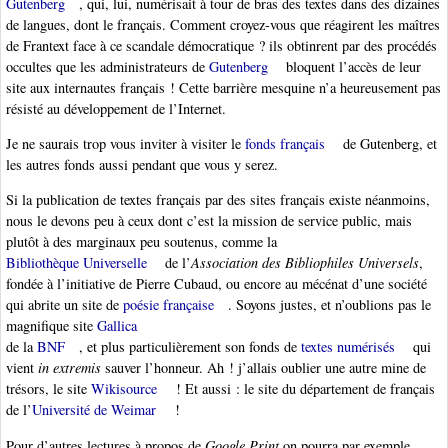
Gutenberg
, qui, lui, numérisait à tour de bras des textes dans des dizaines
de langues, dont le français. Comment croyez-vous que réagirent les maîtres
de Frantext face à ce scandale démocratique ? ils obtinrent par des procédés
occultes que les administrateurs de
Gutenberg
bloquent l’accès de leur
site aux internautes français ! Cette barrière mesquine n’a heureusement pas
résisté au développement de l’Internet.
Je ne saurais trop vous inviter à visiter le
fonds français
de Gutenberg, et
les autres fonds aussi pendant que vous y serez.
Si la publication de textes français par des sites français existe néanmoins,
nous le devons peu à ceux dont c’est la mission de service public, mais
plutôt à des marginaux peu soutenus, comme la
Bibliothèque Universelle
de l’
Association des Bibliophiles Universels
,
fondée à l’initiative de Pierre Cubaud, ou encore au mécénat d’une société
qui abrite un site de
poésie française
. Soyons justes, et n’oublions pas le
magnifique site
Gallica
de la
BNF
, et plus particulièrement son fonds de
textes numérisés
qui
vient
in extremis
sauver l’honneur. Ah ! j’allais oublier une autre mine de
trésors, le site
Wikisource
! Et aussi : le site du département de français
de l’
Université de Weimar
!
Pour d’autres lectures à propos de
Google Print
on pourra par exemple