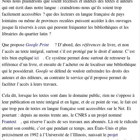
Nous nous plaindrions que soient recensés et indexés des textes d’auteurs
qui ont écrit dans notre langue : craindrions-nous qu’ils soient trop
facilement accessibles ? que des lecteurs en langue française de pays
lointains ou même de provinces reculées puissent accéder à des ouvrages
jusque là réservés à ceux qui peuvent fréquenter les bibliothèques et les
librairies du quartier latin ?
Que propose
Google Print
? D’abord, des
références
de livre, et non
l’accès au texte intégral, surtout s’il est protégé par le droit d’auteur. C’est
très bien expliqué
ici
. Ce système permet donc surtout de retrouver la
référence d’un livre, et ensuite de l’acheter ou de localiser une bibliothèque
qui le posséderait.
Google
se défend de vouloir enfreindre les droits des
auteurs et des éditeurs, au contraire le service qu’il propose permet de
faciliter l’accès à leurs travaux.
Cela dit, lorsque les textes sont dans le domaine public, rien ne s’oppose à
leur publication en texte intégral et en ligne, et de ce point de vue, le fait est
que trop peu de textes en langue française sont accessibles sur le Net. Et
pourtant : depuis au moins trente ans, le CNRS a un projet nommé
Frantext
, qui réserve l’accès de ses travaux aux abonnés. Là où le ridicule
atteint son comble, c’est que pendant ce temps, aux États-Unis et plus
précisément en 1992 à l’Université de l’Illinois, naissait le
projet