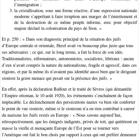
l’immigration ;
la cristallisation, sous une forme réactive, d’une expression nationale
moderne s’apprêtant à faire irruption aux marges de l’émiettement et
de la destruction de ce même peuple informe, avec pour objectif
majeur déclaré la colonisation du pays de Sion. »
Et p. 250 : « Dans son diagnostic principal de la situation des juifs
d’Europe centrale et orientale, Herzl avait vu beaucoup plus juste que tous
ses adversaires ; ce qui, sur le long terme, a fait la force de son idée.
Traditionnalistes, réformateurs, autonomistes, socialistes, libéraux : aucun
d’eux n’avait compris la nature du nationalisme, fragile et agressif, dans ces
régions, et par là même ils n’avaient pas identifié aussi bien que le dirigeant
sioniste la grave menace qui pesait sur la présence des juifs. »
En effet, après la déclaration Balfour et le traité de Sèvres (qui démantèle
l’Empire ottoman, le 10 août 1920), les événements s’enchaînent de façon
implacable. Le déclenchement des persécutions nazies va bien sûr conforter
le point de vue sioniste, même si le sionisme n’a en rien contribué à sauver
du nazisme les Juifs restés en Europe : « Nous savons aujourd’hui,
rétrospectivement, que les émigrés indigents, privés de toit, qui quittèrent en
masse la vieille et menaçante Europe de l’Est pour se tourner vers
l’Amérique ont fait le bon choix par rapport à ceux qui ont préféré demeurer