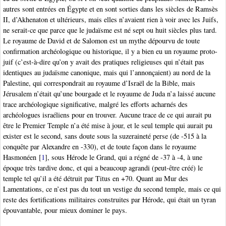
autres sont entrées en Égypte et en sont sorties dans les siècles de Ramsès
II, d’Akhenaton et ultérieurs, mais elles n’avaient rien à voir avec les Juifs,
ne serait-ce que parce que le judaïsme est né sept ou huit siècles plus tard.
Le royaume de David et de Salomon est un mythe dépourvu de toute
confirmation archéologique ou historique, il y a bien eu un royaume proto-
juif (c’est-à-dire qu’on y avait des pratiques religieuses qui n’était pas
identiques au judaïsme canonique, mais qui l’annonçaient) au nord de la
Palestine, qui correspondrait au royaume d’Israël de la Bible, mais
Jérusalem n’était qu’une bourgade et le royaume de Juda n’a laissé aucune
trace archéologique significative, malgré les efforts acharnés des
archéologues israéliens pour en trouver. Aucune trace de ce qui aurait pu
être le Premier Temple n’a été mise à jour, et le seul temple qui aurait pu
exister est le second, sans doute sous la suzeraineté perse (de -515 à la
conquête par Alexandre en -330), et de toute façon dans le royaume
Hasmonéen
[
1
]
, sous Hérode le Grand, qui a régné de -37 à -4, à une
époque très tardive donc, et qui a beaucoup agrandi (peut-être créé) le
temple tel qu’il a été détruit par Titus en +70. Quant au Mur des
Lamentations, ce n’est pas du tout un vestige du second temple, mais ce qui
reste des fortifications militaires construites par Hérode, qui était un tyran
épouvantable, pour mieux dominer le pays.