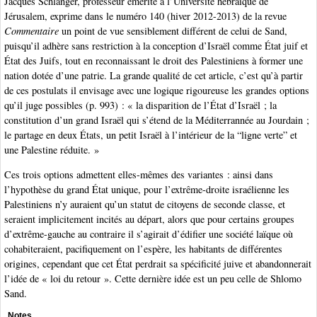
Jacques Schlanger, professeur émérite à l’Université hébraïque de
Jérusalem, exprime dans le numéro 140 (hiver 2012-2013) de la revue
Commentaire
un point de vue sensiblement différent de celui de Sand,
puisqu’il adhère sans restriction à la conception d’Israël comme État juif et
État des Juifs, tout en reconnaissant le droit des Palestiniens à former une
nation dotée d’une patrie. La grande qualité de cet article, c’est qu’à partir
de ces postulats il envisage avec une logique rigoureuse les grandes options
qu’il juge possibles (p. 993) : « la disparition de l’État d’Israël ; la
constitution d’un grand Israël qui s’étend de la Méditerrannée au Jourdain ;
le partage en deux États, un petit Israël à l’intérieur de la “ligne verte” et
une Palestine réduite. »
Ces trois options admettent elles-mêmes des variantes : ainsi dans
l’hypothèse du grand État unique, pour l’extrême-droite israélienne les
Palestiniens n’y auraient qu’un statut de citoyens de seconde classe, et
seraient implicitement incités au départ, alors que pour certains groupes
d’extrême-gauche au contraire il s’agirait d’édifier une société laïque où
cohabiteraient, pacifiquement on l’espère, les habitants de différentes
origines, cependant que cet État perdrait sa spécificité juive et abandonnerait
l’idée de « loi du retour ». Cette dernière idée est un peu celle de Shlomo
Sand.
Notes