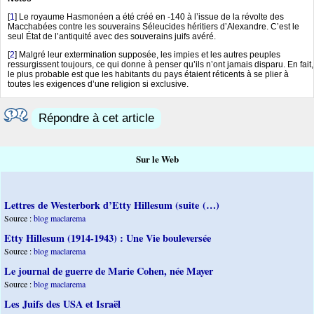
[
1
]
Le royaume Hasmonéen a été créé en -140 à l’issue de la révolte des
Macchabées contre les souverains Séleucides héritiers d’Alexandre. C’est le
seul État de l’antiquité avec des souverains juifs avéré.
[
2
]
Malgré leur extermination supposée, les impies et les autres peuples
ressurgissent toujours, ce qui donne à penser qu’ils n’ont jamais disparu. En fait,
le plus probable est que les habitants du pays étaient réticents à se plier à
toutes les exigences d’une religion si exclusive.
Répondre à cet article
Sur le Web
Lettres de Westerbork d’Etty Hillesum (suite (…)
Source :
blog maclarema
Etty Hillesum (1914-1943) : Une Vie bouleversée
Source :
blog maclarema
Le journal de guerre de Marie Cohen, née Mayer
Source :
blog maclarema
Les Juifs des USA et Israël