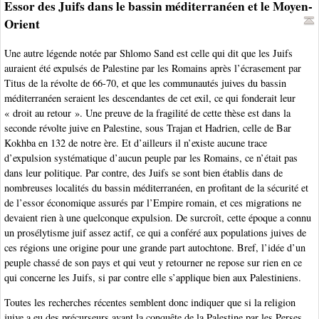
Essor des Juifs dans le bassin méditerranéen et le Moyen-
Orient
Une autre légende notée par Shlomo Sand est celle qui dit que les Juifs
auraient été expulsés de Palestine par les Romains après l’écrasement par
Titus de la révolte de 66-70, et que les communautés juives du bassin
méditerranéen seraient les descendantes de cet exil, ce qui fonderait leur
« droit au retour ». Une preuve de la fragilité de cette thèse est dans la
seconde révolte juive en Palestine, sous Trajan et Hadrien, celle de Bar
Kokhba en 132 de notre ère. Et d’ailleurs il n’existe aucune trace
d’expulsion systématique d’aucun peuple par les Romains, ce n’était pas
dans leur politique. Par contre, des Juifs se sont bien établis dans de
nombreuses localités du bassin méditerranéen, en profitant de la sécurité et
de l’essor économique assurés par l’Empire romain, et ces migrations ne
devaient rien à une quelconque expulsion. De surcroît, cette époque a connu
un prosélytisme juif assez actif, ce qui a conféré aux populations juives de
ces régions une origine pour une grande part autochtone. Bref, l’idée d’un
peuple chassé de son pays et qui veut y retourner ne repose sur rien en ce
qui concerne les Juifs, si par contre elle s’applique bien aux Palestiniens.
Toutes les recherches récentes semblent donc indiquer que si la religion
juive a eu des précurseurs avant la conquête de la Palestine par les Perses,