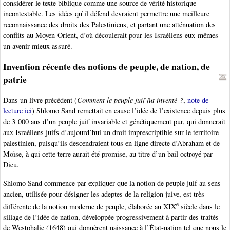
considérer le texte biblique comme une source de vérité historique
incontestable. Les idées qu’il défend devraient permettre une meilleure
reconnaissance des droits des Palestiniens, et partant une atténuation des
conflits au Moyen-Orient, d’où découlerait pour les Israéliens eux-mêmes
un avenir mieux assuré.
Invention récente des notions de peuple, de nation, de
patrie
Dans un livre précédent (
Comment le peuple juif fut inventé ?
,
note de
lecture ici
) Shlomo Sand remettait en cause l’idée de l’existence depuis plus
de 3 000 ans d’un peuple juif invariable et génétiquement pur, qui donnerait
aux Israéliens juifs d’aujourd’hui un droit imprescriptible sur le territoire
palestinien, puisqu’ils descendraient tous en ligne directe d’Abraham et de
Moïse, à qui cette terre aurait été promise, au titre d’un bail octroyé par
Dieu.
Shlomo Sand commence par expliquer que la notion de peuple juif au sens
ancien, utilisée pour désigner les adeptes de la religion juive, est très
e
différente de la notion moderne de peuple, élaborée au XIX
siècle dans le
sillage de l’idée de nation, développée progressivement à partir des traités
de Westphalie (1648) qui donnèrent naissance à l’État-nation tel que nous le