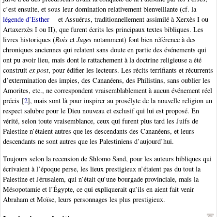
c’est ensuite, et sous leur domination relativement bienveillante (cf. la
légende d’Esther
et Assuérus, traditionnellement assimilé à Xerxès I ou
Artaxerxès I ou II), que furent écrits les principaux textes bibliques. Les
livres historiques (
Rois
et
Juges
notamment) font bien référence à des
chroniques anciennes qui relatent sans doute en partie des événements qui
ont pu avoir lieu, mais dont le rattachement à la doctrine religieuse a été
construit
ex post
, pour édifier les lecteurs. Les récits terrifiants et récurrents
d’extermination des impies, des Cananéens, des Philistins, sans oublier les
Amorites, etc., ne correspondent vraisemblablement à aucun événement réel
précis
[
2
]
, mais sont là pour inspirer au prosélyte de la nouvelle religion un
respect salubre pour le Dieu nouveau et exclusif qui lui est proposé. En
vérité, selon toute vraisemblance, ceux qui furent plus tard les Juifs de
Palestine n’étaient autres que les descendants des Cananéens, et leurs
descendants ne sont autres que les Palestiniens d’aujourd’hui.
Toujours selon la recension de Shlomo Sand, pour les auteurs bibliques qui
écrivaient à l’époque perse, les lieux prestigieux n’étaient pas du tout la
Palestine et Jérusalem, qui n’était qu’une bourgade provinciale, mais la
Mésopotamie et l’Égypte, ce qui expliquerait qu’ils en aient fait venir
Abraham et Moïse, leurs personnages les plus prestigieux.