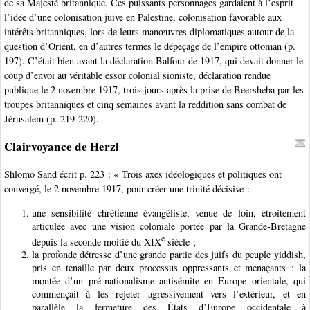
de sa Majesté britannique. Ces puissants personnages gardaient à l’esprit
l’idée d’une colonisation juive en Palestine, colonisation favorable aux
intérêts britanniques, lors de leurs manœuvres diplomatiques autour de la
question d’Orient, en d’autres termes le dépeçage de l’empire ottoman (p.
197). C’était bien avant la déclaration Balfour de 1917, qui devait donner le
coup d’envoi au véritable essor colonial sioniste, déclaration rendue
publique le 2 novembre 1917, trois jours après la prise de Beersheba par les
troupes britanniques et cinq semaines avant la reddition sans combat de
Jérusalem (p. 219-220).
Clairvoyance de Herzl
Shlomo Sand écrit p. 223 : « Trois axes idéologiques et politiques ont
convergé, le 2 novembre 1917, pour créer une trinité décisive :
une sensibilité chrétienne évangéliste, venue de loin, étroitement
articulée avec une vision coloniale portée par la Grande-Bretagne
e
depuis la seconde moitié du XIX
siècle ;
la profonde détresse d’une grande partie des juifs du peuple yiddish,
pris en tenaille par deux processus oppressants et menaçants : la
montée d’un pré-nationalisme antisémite en Europe orientale, qui
commençait à les rejeter agressivement vers l’extérieur, et en
parallèle la fermeture des États d’Europe occidentale à