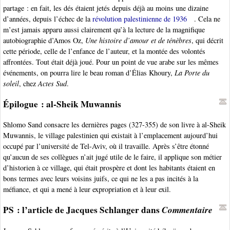
partage : en fait, les dés étaient jetés depuis déjà au moins une dizaine
d’années, depuis l’échec de la
révolution palestinienne de 1936
. Cela ne
m’est jamais apparu aussi clairement qu’à la lecture de la magnifique
autobiographie d’Amos Oz,
Une histoire d’amour et de ténèbres
, qui décrit
cette période, celle de l’enfance de l’auteur, et la montée des volontés
affrontées. Tout était déjà joué. Pour un point de vue arabe sur les mêmes
événements, on pourra lire le beau roman d’Élias Khoury,
La Porte du
soleil
, chez
Actes Sud
.
Épilogue : al-Sheik Muwannis
Shlomo Sand consacre les dernières pages (327-355) de son livre à al-Sheik
Muwannis, le village palestinien qui existait à l’emplacement aujourd’hui
occupé par l’université de Tel-Aviv, où il travaille. Après s’être étonné
qu’aucun de ses collègues n’ait jugé utile de le faire, il applique son métier
d’historien à ce village, qui était prospère et dont les habitants étaient en
bons termes avec leurs voisins juifs, ce qui ne les a pas incités à la
méfiance, et qui a mené à leur expropriation et à leur exil.
PS : l’article de Jacques Schlanger dans
Commentaire