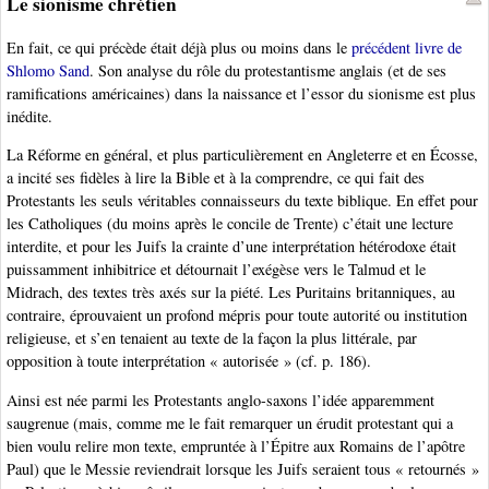
Le sionisme chrétien
En fait, ce qui précède était déjà plus ou moins dans le
précédent livre de
Shlomo Sand
. Son analyse du rôle du protestantisme anglais (et de ses
ramifications américaines) dans la naissance et l’essor du sionisme est plus
inédite.
La Réforme en général, et plus particulièrement en Angleterre et en Écosse,
a incité ses fidèles à lire la Bible et à la comprendre, ce qui fait des
Protestants les seuls véritables connaisseurs du texte biblique. En effet pour
les Catholiques (du moins après le concile de Trente) c’était une lecture
interdite, et pour les Juifs la crainte d’une interprétation hétérodoxe était
puissamment inhibitrice et détournait l’exégèse vers le Talmud et le
Midrach, des textes très axés sur la piété. Les Puritains britanniques, au
contraire, éprouvaient un profond mépris pour toute autorité ou institution
religieuse, et s’en tenaient au texte de la façon la plus littérale, par
opposition à toute interprétation « autorisée » (cf. p. 186).
Ainsi est née parmi les Protestants anglo-saxons l’idée apparemment
saugrenue (mais, comme me le fait remarquer un érudit protestant qui a
bien voulu relire mon texte, empruntée à l’Épitre aux Romains de l’apôtre
Paul) que le Messie reviendrait lorsque les Juifs seraient tous « retournés »