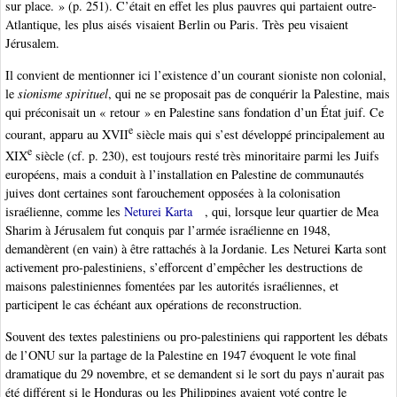
sur place. » (p. 251). C’était en effet les plus pauvres qui partaient outre-
Atlantique, les plus aisés visaient Berlin ou Paris. Très peu visaient
Jérusalem.
Il convient de mentionner ici l’existence d’un courant sioniste non colonial,
le
sionisme spirituel
, qui ne se proposait pas de conquérir la Palestine, mais
qui préconisait un « retour » en Palestine sans fondation d’un État juif. Ce
e
courant, apparu au XVII
siècle mais qui s’est développé principalement au
e
XIX
siècle (cf. p. 230), est toujours resté très minoritaire parmi les Juifs
européens, mais a conduit à l’installation en Palestine de communautés
juives dont certaines sont farouchement opposées à la colonisation
israélienne, comme les
Neturei Karta
, qui, lorsque leur quartier de Mea
Sharim à Jérusalem fut conquis par l’armée israélienne en 1948,
demandèrent (en vain) à être rattachés à la Jordanie. Les Neturei Karta sont
activement pro-palestiniens, s’efforcent d’empêcher les destructions de
maisons palestiniennes fomentées par les autorités israéliennes, et
participent le cas échéant aux opérations de reconstruction.
Souvent des textes palestiniens ou pro-palestiniens qui rapportent les débats
de l’ONU sur la partage de la Palestine en 1947 évoquent le vote final
dramatique du 29 novembre, et se demandent si le sort du pays n’aurait pas
été différent si le Honduras ou les Philippines avaient voté contre le