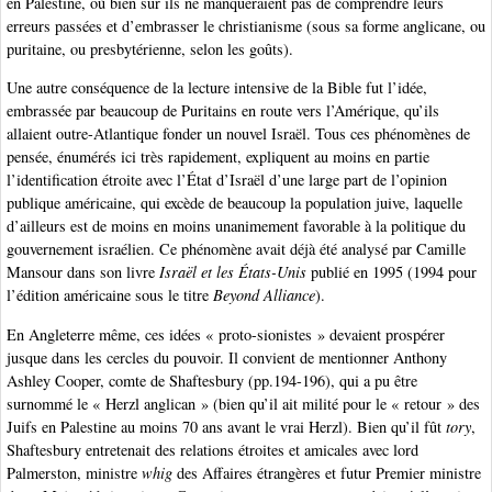
en Palestine, où bien sûr ils ne manqueraient pas de comprendre leurs
erreurs passées et d’embrasser le christianisme (sous sa forme anglicane, ou
puritaine, ou presbytérienne, selon les goûts).
Une autre conséquence de la lecture intensive de la Bible fut l’idée,
embrassée par beaucoup de Puritains en route vers l’Amérique, qu’ils
allaient outre-Atlantique fonder un nouvel Israël. Tous ces phénomènes de
pensée, énumérés ici très rapidement, expliquent au moins en partie
l’identification étroite avec l’État d’Israël d’une large part de l’opinion
publique américaine, qui excède de beaucoup la population juive, laquelle
d’ailleurs est de moins en moins unanimement favorable à la politique du
gouvernement israélien. Ce phénomène avait déjà été analysé par Camille
Mansour dans son livre
Israël et les États-Unis
publié en 1995 (1994 pour
l’édition américaine sous le titre
Beyond Alliance
).
En Angleterre même, ces idées « proto-sionistes » devaient prospérer
jusque dans les cercles du pouvoir. Il convient de mentionner Anthony
Ashley Cooper, comte de Shaftesbury (pp.194-196), qui a pu être
surnommé le « Herzl anglican » (bien qu’il ait milité pour le « retour » des
Juifs en Palestine au moins 70 ans avant le vrai Herzl). Bien qu’il fût
tory
,
Shaftesbury entretenait des relations étroites et amicales avec lord
Palmerston, ministre
whig
des Affaires étrangères et futur Premier ministre