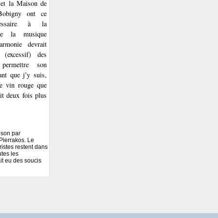
 et la Maison de
Bobigny ont ce
cessaire à la
 de la musique
armonie devrait
 (excessif) des
 permettre son
ant que j’y suis,
de vin rouge que
it deux fois plus
ison par
Pierrakos. Le
ristes restent dans
utes les
it eu des soucis