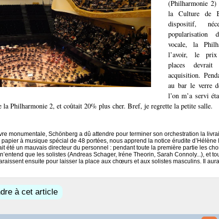
(Philharmonie 2)
la Culture de 
dispositif, né
popularisation
vocale, la Philh
l’avoir, le prix
places devrait
acquisition. Pend
au bar le verre 
l’on m’a servi éta
e la Philharmonie 2, et coûtait 20% plus cher. Bref, je regrette la petite salle.
re monumentale, Schönberg a dû attendre pour terminer son orchestration la livra
n papier à musique spécial de 48 portées, nous apprend la notice érudite d’Hélène 
it été un mauvais directeur du personnel : pendant toute la première partie les cho
 n’entend que les solistes (Andreas Schager, Iréne Theorin, Sarah Connoly...), et to
raissent ensuite pour laisser la place aux chœurs et aux solistes masculins. Il aura
re à cet article