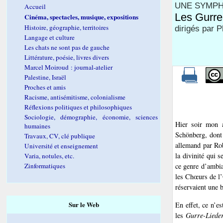
UNE SYMPH
Accueil
Les Gurre
Cinéma, spectacles, musique, expositions
Histoire, géographie, territoires
dirigés par P
Langage et culture
Les chats ne sont pas de gauche
Littérature, poésie, livres divers
Marcel Moiroud : journal-atelier
Palestine, Israël
Proches et amis
Racisme, antisémitisme, colonialisme
Réflexions politiques et philosophiques
Sociologie, démographie, économie, sciences
Hier soir mon 
humaines
Schönberg, dont 
Travaux, CV, clé publique
allemand par Ro
Université et enseignement
la divinité qui 
Varia, notules, etc.
Zinformatiques
ce genre d’ambia
les Chœurs de l
réservaient une 
Sur le Web
En effet, ce n’e
les
Gurre-Liede