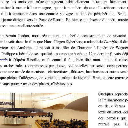
outre les amis qui m’accompagnent habituellement m’avaient lâchement
t enfant à mener à la campagne, quant à ma chère épouse elle abhorre cette 
e fille à emmener dans une contrée sauvage au-delà du périphérique. Bref, 
 je me dirigeai vers la Porte de Pantin. Eh bien cette absence d’appétit musica
passai une excellente soirée.
up Armin Jordan, mort récemment, un chef d’orchestre plein de vivacité
faut le voir dans le film que Hans-Jürgen Syberberg a adapté de
Parsifal
, il di
 vieux roi Amfortas, il réussit à insuffler de l’humour à l’opéra de Wagner
 Philippe a hérité de ses qualités, pour notre bonheur. L’an dernier j’avais déj
sande
à l’Opéra Bastille, et là, contre il faut bien dire mon attente, il réuss
 orchestrales (contrebasses par douze, violoncelles par seize, onze percuss
oute une armée de cornistes, clarinettistes, flûtistes, hautboïstes et autres vent
ue pleine d’allégresse, de variété, et même de légèreté. Bref, si cette œuvre 
e vous pouvez avoir des places, n’hésitez pas.
Quelques reproch
la Philharmonie po
ou deux écrans p
texte du livret, c
des paroles que
nuirait pas. L