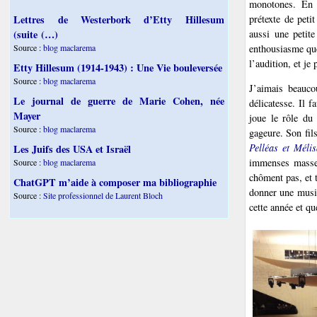
monotones. En 
prétexte de peti
Lettres de Westerbork d’Etty Hillesum
aussi une petit
(suite (…)
enthousiasme que
Source :
blog maclarema
l’audition, et je 
Etty Hillesum (1914-1943) : Une Vie bouleversée
Source :
blog maclarema
J’aimais beauco
Le journal de guerre de Marie Cohen, née
délicatesse. Il 
Mayer
joue le rôle du
Source :
blog maclarema
gageure. Son fils
Pelléas et Méli
Les Juifs des USA et Israël
immenses masses
Source :
blog maclarema
chôment pas, et t
ChatGPT m’aide à composer ma bibliographie
donner une musiq
Source :
Site professionnel de Laurent Bloch
cette année et qu