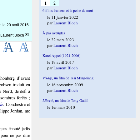
1
2
6 films iraniens et la peine de mort
le 11 janvier 2022
par
Laurent Bloch
ne le
20 avril 2016
À pas aveugles
r
Laurent Bloch
le 22 mars 2023
par
Laurent Bloch
Karel Appel (1921-2006)
le 19 avril 2017
par
Laurent Bloch
hönberg d’avant
Visage,
un film de Tsaï Ming-liang
cobsen traduit en
le 16 novembre 2009
par
Laurent Bloch
 Nord, de défi à
 sombres forêts ;
Liberté
, un film de Tony Gatlif
de
. L’orchestre et
le 1er mars 2010
ilippe Jordan, me
ques écouté jadis
 pour ne pas dire