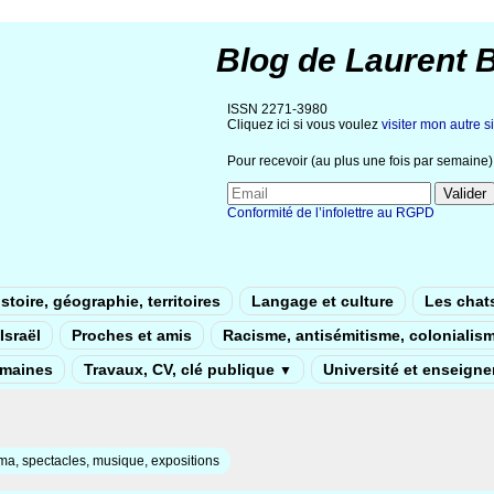
Blog de Laurent 
ISSN 2271-3980
Cliquez ici si vous voulez
visiter mon autre si
Pour recevoir (au plus une fois par semaine) 
Conformité de l’infolettre au RGPD
stoire, géographie, territoires
Langage et culture
Les chat
Israël
Proches et amis
Racisme, antisémitisme, colonialis
umaines
Travaux, CV, clé publique
Université et enseign
▼
a, spectacles, musique, expositions