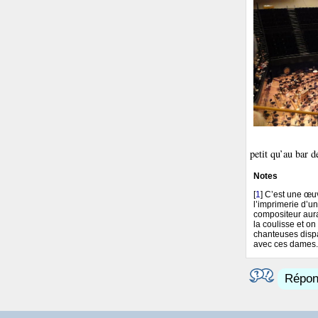
petit qu’au bar d
Notes
[
1
]
C’est une œuv
l’imprimerie d’u
compositeur aura
la coulisse et on
chanteuses dispa
avec ces dames.
Répond