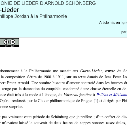
ONIE DE LIEDER D’ARNOLD SCHÖNBERG
-Lieder
hilippe Jordan à la Philharmonie
Article mis en lig
pa
abonnement à la Philharmonie me menait aux
Gurre-Lieder
, œuvre du Sc
la composition s’étira de 1900 à 1911, sur un texte danois de Jens Peter Ja
bert Franz Arnold. Une sombre histoire d’amour contrarié dans les brumes du
se venge par la damnation du coupable, condamné à une chasse éternelle en de
nce était très à la mode à l’époque, du
Vaisseau fantôme
à
Pelléas et Mélisan
’Opéra, renforcés par le Chœur philharmonique de Prague
[
1
]
et dirigés par Ph
bonne surprise.
st pas vraiment cette période de Schönberg que je préfère ; d’un coffret de dis
r
m’avaient laissé le souvenir de deux heures de nappes sonores assez étales,