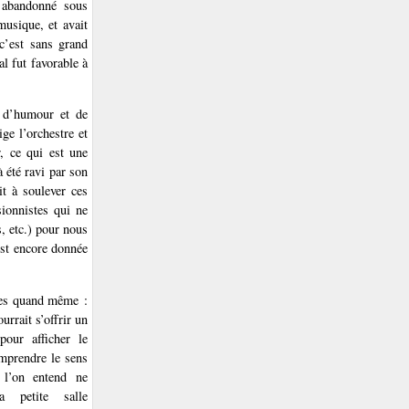
 abandonné sous
musique, et avait
c’est sans grand
l fut favorable à
, d’humour et de
rige l’orchestre et
, ce qui est une
à été ravi par son
it à soulever ces
ionnistes qui ne
s, etc.) pour nous
est encore donnée
es quand même :
urrait s’offrir un
our afficher le
omprendre le sens
 l’on entend ne
a petite salle