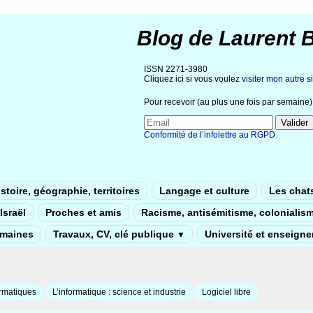
Blog de Laurent 
ISSN 2271-3980
Cliquez ici si vous voulez
visiter mon autre si
Pour recevoir (au plus une fois par semaine) 
Conformité de l’infolettre au RGPD
stoire, géographie, territoires
Langage et culture
Les chat
Israël
Proches et amis
Racisme, antisémitisme, colonialis
umaines
Travaux, CV, clé publique
Université et enseign
▼
rmatiques
L’informatique : science et industrie
Logiciel libre