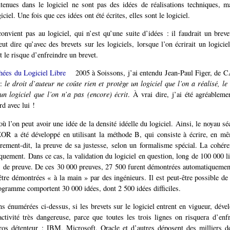
enues dans le logiciel ne sont pas des idées de réalisations techniques, ma
iciel. Une fois que ces idées ont été écrites, elles sont le logiciel.
nvient pas au logiciel, qui n’est qu’une suite d’idées : il faudrait un brevet
ut dire qu’avec des brevets sur les logiciels, lorsque l’on écrirait un logiciel
t le risque d’enfreindre un brevet.
hées du Logiciel Libre
2005 à Soissons, j’ai entendu Jean-Paul Figer, de 
 :
le droit d’auteur ne coûte rien et protège un logiciel que l’on a réalisé, le
un logiciel que l’on n’a pas (encore) écrit
. À vrai dire, j’ai été agréablem
rd avec lui !
ù l’on peut avoir une idée de la densité idéelle du logiciel. Ainsi, le noyau sé
 a été développé en utilisant la méthode B, qui consiste à écrire, en m
ement-dit, la preuve de sa justesse, selon un formalisme spécial. La cohére
iquement. Dans ce cas, la validation du logiciel en question, long de 100 000 l
 de preuve. De ces 30 000 preuves, 27 500 furent démontrées automatiquemen
être démontrées « à la main » par des ingénieurs. Il est peut-être possible de
ogramme comportent 30 000 idées, dont 2 500 idées difficiles.
s énumérées ci-dessus, si les brevets sur le logiciel entrent en vigueur, dével
ctivité très dangereuse, parce que toutes les trois lignes on risquera d’enf
ros détenteur : IBM, Microsoft, Oracle et d’autres déposent des milliers de