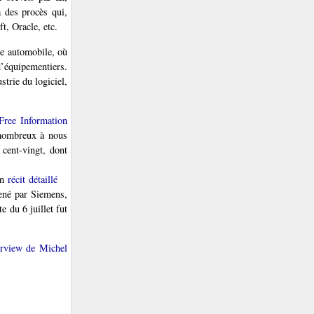
 des procès qui,
t, Oracle, etc.
ie automobile, où
d’équipementiers.
strie du logiciel,
Free Information
 nombreux à nous
 cent-vingt, dont
un
récit détaillé
mené par Siemens,
e du 6 juillet fut
erview de Michel