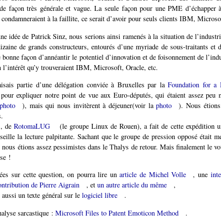
 de façon très générale et vague. La seule façon pour une PME d’échapper à
ondamneraient à la faillite, ce serait d’avoir pour seuls clients IBM, Microsof
ne idée de Patrick Sinz, nous serions ainsi ramenés à la situation de l’industr
dizaine de grands constructeurs, entourés d’une myriade de sous-traitants et 
 bonne façon d’annéantir le potentiel d’innovation et de foisonnement de l’indu
 l’intérêt qu’y trouveraient IBM, Microsoft, Oracle, etc.
aisais partie d’une délégation conviée à Bruxelles par la
Foundation for a 
pour expliquer notre point de vue aux Euro-députés, qui étaient assez peu
photo
), mais qui nous invitèrent à déjeuner(voir la
photo
). Nous étions
s.
, de
RotomaLUG
(le groupe Linux de Rouen), a fait de cette expédition 
seille la lecture palpitante. Sachant que le groupe de pression opposé était 
 nous étions assez pessimistes dans le Thalys de retour. Mais finalement le vot
se !
ées sur cette question, on pourra lire un
article de Michel Volle
, une
int
ontribution de Pierre Aigrain
, et
un autre article du même
,
aussi un texte général sur le
logiciel libre
.
nalyse sarcastique :
Microsoft Files to Patent Emoticon Method
.