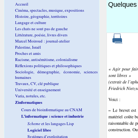
Quelques a
Accueil
Cinéma, spectacles, musique, expositions
Histoire, géographie, territoires
Langage et culture
Les chats ne sont pas de gauche
Littérature, poésie, livres divers
Marcel Moiroud : journal-atelier
Palestine, Israël
Proches et amis
Racisme, antisémitisme, colonialisme
Réflexions politiques et philosophiques
« Agir pour fair
Sociologie, démographie, économie, sciences
sont libres »
humaines
(extrait de l’ap
Travaux, CV, clé publique
Friedrich Nietzs
Université et enseignement
Varia, notules, etc.
Voici :
Zinformatiques
Cours de bioinformatique au CNAM
–
Le brevet est d
L’informatique : science et industrie
matériel coûte be
raisonnable de pr
Scheme
et les langages Lisp
construction. Ou
Logiciel libre
Systèmes d’exploitation