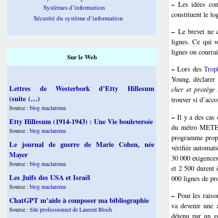
–
Les idées cont
Systèmes d’information
constituent le log
Sécurité du système d’information
–
Le brevet ne co
lignes. Ce qui ve
lignes on courrai
Sur le Web
–
Lors des
Trop
Young, déclarer
Lettres de Westerbork d’Etty Hillesum
cher et protège 
(suite (…)
trouver si d’acco
Source :
blog maclarema
–
Il y a des cas o
Etty Hillesum (1914-1943) : Une Vie bouleversée
du métro METEOR
Source :
blog maclarema
programme propr
Le journal de guerre de Marie Cohen, née
vérifiée automat
Mayer
30 000 exigences
Source :
blog maclarema
et 2 500 durent 
Les Juifs des USA et Israël
000 lignes de pr
Source :
blog maclarema
–
Pour les raison
ChatGPT m’aide à composer ma bibliographie
va devenir une a
Source :
Site professionnel de Laurent Bloch
détenu par un g