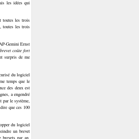
is les idées qui
 toutes les trois
, toutes les trois
CAP-Gemini Ernst
 brevet coûte fort
ent surpris de me
curisé du logiciel
ême temps que le
nce des deux est
ignes, a engendré
t par le système,
 dire que ces 100
opper du logiciel
reindre un brevet
 brevets par an,