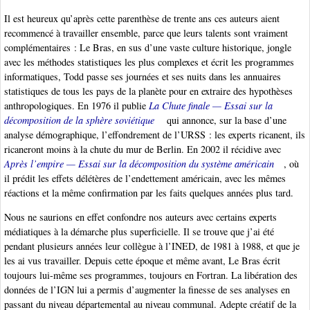
Il est heureux qu’après cette parenthèse de trente ans ces auteurs aient
recommencé à travailler ensemble, parce que leurs talents sont vraiment
complémentaires : Le Bras, en sus d’une vaste culture historique, jongle
avec les méthodes statistiques les plus complexes et écrit les programmes
informatiques, Todd passe ses journées et ses nuits dans les annuaires
statistiques de tous les pays de la planète pour en extraire des hypothèses
anthropologiques. En 1976 il publie
La Chute finale — Essai sur la
décomposition de la sphère soviétique
qui annonce, sur la base d’une
analyse démographique, l’effondrement de l’URSS : les experts ricanent, ils
ricaneront moins à la chute du mur de Berlin. En 2002 il récidive avec
Après l’empire — Essai sur la décomposition du système américain
, où
il prédit les effets délétères de l’endettement américain, avec les mêmes
réactions et la même confirmation par les faits quelques années plus tard.
Nous ne saurions en effet confondre nos auteurs avec certains experts
médiatiques à la démarche plus superficielle. Il se trouve que j’ai été
pendant plusieurs années leur collègue à l’INED, de 1981 à 1988, et que je
les ai vus travailler. Depuis cette époque et même avant, Le Bras écrit
toujours lui-même ses programmes, toujours en Fortran. La libération des
données de l’IGN lui a permis d’augmenter la finesse de ses analyses en
passant du niveau départemental au niveau communal. Adepte créatif de la