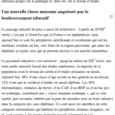
influence propre sur la politique et, bien sûr, sur le niveau d’études.
Une nouvelle classe moyenne angoissée par le
bouleversement éducatif
e
Le paysage éducatif du pays a aussi été bouleversé : à partir du XVIII
siècle, c’est par le Nord-Est que la France s’est alphabétisée, mais
aujourd’hui ce sont les périphéries méridionale et occidentale qui ont les
meilleurs résultats au bac, avec bien sûr la région parisienne, qui attire les
diplômés et rejette ceux qui ne peuvent résister à son marché immobilier.
e
La pyramide éducative s’est renversée : jusqu’au milieu du XX
siècle, une
toute petite minorité faisait des études supérieures, la majorité de la
population avait le niveau du certificat d’études primaires ou moins.
Aujourd’hui, 48% d’une classe d’âge accède au bac général ou au-dessus,
12% n’ont que le certificat d’études ou aucun diplôme. Les 40%
intermédiaires, titulaires du brevet, d’un CAP, d’un BEP ou d’un bac pro
ou technique, constituent une « classe moyenne technique », qui se sent
rejetée, peu reconnue, habitée par la peur de retomber (eux ou leurs enfants)
dans la catégorie des sans-diplômes. Ce sont aussi les membres de cette
catégorie intermédiaire qui habitent les périphéries urbaines éloignées, où
ils sont soumis à des trajets domicile-travail calamiteux et à la