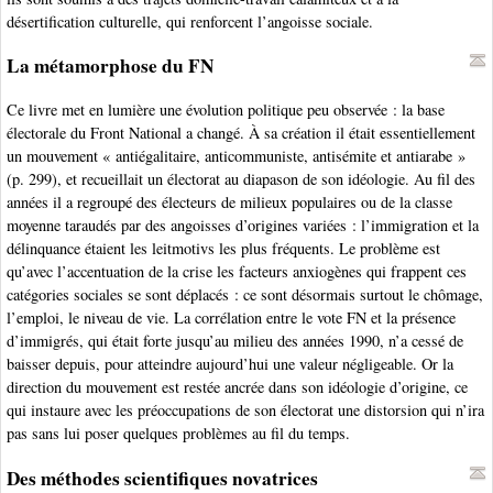
désertification culturelle, qui renforcent l’angoisse sociale.
La métamorphose du FN
Ce livre met en lumière une évolution politique peu observée : la base
électorale du Front National a changé. À sa création il était essentiellement
un mouvement « antiégalitaire, anticommuniste, antisémite et antiarabe »
(p. 299), et recueillait un électorat au diapason de son idéologie. Au fil des
années il a regroupé des électeurs de milieux populaires ou de la classe
moyenne taraudés par des angoisses d’origines variées : l’immigration et la
délinquance étaient les leitmotivs les plus fréquents. Le problème est
qu’avec l’accentuation de la crise les facteurs anxiogènes qui frappent ces
catégories sociales se sont déplacés : ce sont désormais surtout le chômage,
l’emploi, le niveau de vie. La corrélation entre le vote FN et la présence
d’immigrés, qui était forte jusqu’au milieu des années 1990, n’a cessé de
baisser depuis, pour atteindre aujourd’hui une valeur négligeable. Or la
direction du mouvement est restée ancrée dans son idéologie d’origine, ce
qui instaure avec les préoccupations de son électorat une distorsion qui n’ira
pas sans lui poser quelques problèmes au fil du temps.
Des méthodes scientifiques novatrices