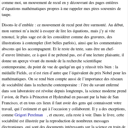
comme moi, un mouvement de recul en y découvrant des pages entières
d’équations mathématiques propres à me rappeler mes pires souvenirs de
taupe.
Disons-le d’emblée : ce mouvement de recul peut être surmonté. Au début,
mon surmoi m’a incité à essayer de lire les équations, mais j’y ai vite
renoncé, le plus sage est de les considérer comme des gravures, des
illustrations à contempler (fort belles parfois), ainsi que les commentaires
abscons qui les accompagnent. Et le reste du texte, sans être un chef-
d’œuvre littéraire, ce à quoi il ne prétend pas, est d’une lecture plaisante, il
donne un aperçu vivant du monde de la recherche scientifique
contemporaine, du point de vue de quelqu’un qui y réussit très bien : la
médaille Fields, ce n’est rien d’autre que l’équivalent du prix Nobel pour les
mathématiques. On se rend bien compte aussi de l’importance des réseaux
de sociabilité dans la recherche contemporaine : l’ère du savant enfermé
dans son laboratoire est révolue depuis longtemps, la science moderne prend
l’avion, de Paris à Princeton et Hyderabad en passant par la baie de San
Francisco, et en tous ces lieux il faut avoir des gens qui connaissent votre
travail, qui l’estiment et qui à l’occasion y collaborent. Il y a des exceptions,
comme
Grigori Perelman
, et encore, cela reste à voir. Dans le livre, cette
sociabilité est illustrée par la reproduction de nombreux messages
électroniques, qui sont des documents intéressants sur la science en train de