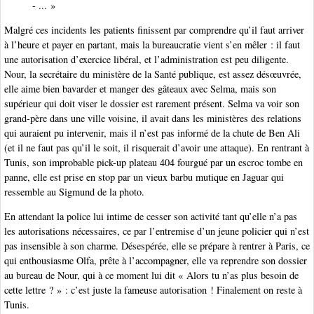
- ... »
Malgré ces incidents les patients finissent par comprendre qu’il faut arriver
à l’heure et payer en partant, mais la bureaucratie vient s’en mêler : il faut
une autorisation d’exercice libéral, et l’administration est peu diligente.
Nour, la secrétaire du ministère de la Santé publique, est assez désœuvrée,
elle aime bien bavarder et manger des gâteaux avec Selma, mais son
supérieur qui doit viser le dossier est rarement présent. Selma va voir son
grand-père dans une ville voisine, il avait dans les ministères des relations
qui auraient pu intervenir, mais il n’est pas informé de la chute de Ben Ali
(et il ne faut pas qu’il le soit, il risquerait d’avoir une attaque). En rentrant à
Tunis, son improbable pick-up plateau 404 fourgué par un escroc tombe en
panne, elle est prise en stop par un vieux barbu mutique en Jaguar qui
ressemble au Sigmund de la photo.
En attendant la police lui intime de cesser son activité tant qu’elle n’a pas
les autorisations nécessaires, ce par l’entremise d’un jeune policier qui n’est
pas insensible à son charme. Désespérée, elle se prépare à rentrer à Paris, ce
qui enthousiasme Olfa, prête à l’accompagner, elle va reprendre son dossier
au bureau de Nour, qui à ce moment lui dit « Alors tu n’as plus besoin de
cette lettre ? » : c’est juste la fameuse autorisation ! Finalement on reste à
Tunis.