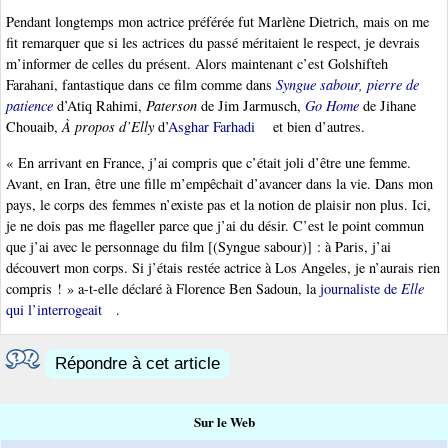
Pendant longtemps mon actrice préférée fut Marlène Dietrich, mais on me
fit remarquer que si les actrices du passé méritaient le respect, je devrais
m’informer de celles du présent. Alors maintenant c’est Golshifteh
Farahani, fantastique dans ce film comme dans
Syngue sabour, pierre de
patience
d’Atiq Rahimi,
Paterson
de Jim Jarmusch,
Go Home
de Jihane
Chouaib,
À propos d’Elly
d’
Asghar Farhadi
et bien d’autres.
« En arrivant en France, j’ai compris que c’était joli d’être une femme.
Avant, en Iran, être une fille m’empêchait d’avancer dans la vie. Dans mon
pays, le corps des femmes n’existe pas et la notion de plaisir non plus. Ici,
je ne dois pas me flageller parce que j’ai du désir. C’est le point commun
que j’ai avec le personnage du film [(Syngue sabour)] : à Paris, j’ai
découvert mon corps. Si j’étais restée actrice à Los Angeles, je n’aurais rien
compris ! » a-t-elle déclaré à Florence Ben Sadoun, la
journaliste de
Elle
qui l’interrogeait
.
Répondre à cet article
Sur le Web