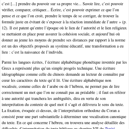
c’est [...] prendre du pouvoir sur sa propre vie... Savoir lire, c’est pouvoir
vérifier, comparer, critiquer... Écrire, c’est pouvoir exprimer ce que l’on
pense et ce que l’on croit, prendre le temps de se corriger, de trouver la
formule juste en évitant de s’exposer à la réaction immédiate de l’autre » (p.
12). Il est patent qu’entre l’époque où le lien de l’autorité et le lien religieux
se mettaient en place pour assurer la cohésion sociale, et aujourd’hui où
donner au jeune les moyens de prendre ses distances par rapport à la norme
est un des objectifs proposés au système éducatif, une transformation a eu
lieu : c’est la naissance de l’individu.
Parmi les langues écrites, l’écriture alphabétique phonétique inventée par les
Grecs a représenté plus qu’un simple progrès technique. Une écriture
idéographique comme celle du chinois demande au lecteur de connaître par
cœur les caractères du texte qu’il lit. Une écriture alphabétique non
vocalisée, comme celles de l’arabe ou de l’hébreu, ne permet pas de lire
correctement un mot que l’on ne connaît pas au préalable ; il faut en référer
à une autorité qui tranchera les ambiguïtés, dira en vertu de son
interprétation du contexte de quel mot il s’agit et délivrera le sens du texte.
La fixation, évoquée ci-dessus, de l’interprétation orthodoxe du Coran a
consisté pour une part substantielle à déterminer une vocalisation canonique
du texte. En ce qui concerne l’hébreu, on trouvera une analyse détaillée des
difficultés d’interprétation du texte biblique au chapitre VII du
Traité