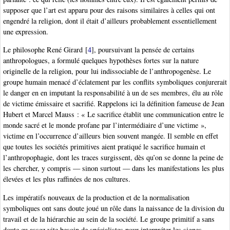
supposer que l’art est apparu pour des raisons similaires à celles qui ont
engendré la religion, dont il était d’ailleurs probablement essentiellement
une expression.
Le philosophe René Girard
[
4
]
, poursuivant la pensée de certains
anthropologues, a formulé quelques hypothèses fortes sur la nature
originelle de la religion, pour lui indissociable de l’anthropogenèse. Le
groupe humain menacé d’éclatement par les conflits symboliques conjurerait
le danger en en imputant la responsabilité à un de ses membres, élu au rôle
de victime émissaire et sacrifié. Rappelons ici la définition fameuse de Jean
Hubert et Marcel Mauss : « Le sacrifice établit une communication entre le
monde sacré et le monde profane par l’intermédiaire d’une victime »,
victime en l’occurrence d’ailleurs bien souvent mangée. Il semble en effet
que toutes les sociétés primitives aient pratiqué le sacrifice humain et
l’anthropophagie, dont les traces surgissent, dès qu’on se donne la peine de
les chercher, y compris — sinon surtout — dans les manifestations les plus
élevées et les plus raffinées de nos cultures.
Les impératifs nouveaux de la production et de la normalisation
symboliques ont sans doute joué un rôle dans la naissance de la division du
travail et de la hiérarchie au sein de la société. Le groupe primitif a sans
doute eu assez vite besoin de spécialistes pour interpréter les signes