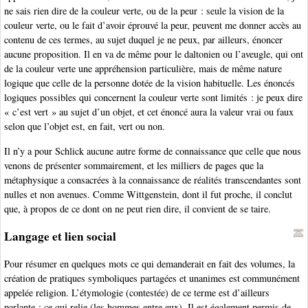
ne sais rien dire de la couleur verte, ou de la peur : seule la vision de la
couleur verte, ou le fait d’avoir éprouvé la peur, peuvent me donner accès au
contenu de ces termes, au sujet duquel je ne peux, par ailleurs, énoncer
aucune proposition. Il en va de même pour le daltonien ou l’aveugle, qui ont
de la couleur verte une appréhension particulière, mais de même nature
logique que celle de la personne dotée de la vision habituelle. Les énoncés
logiques possibles qui concernent la couleur verte sont limités : je peux dire
« c’est vert » au sujet d’un objet, et cet énoncé aura la valeur vrai ou faux
selon que l’objet est, en fait, vert ou non.
Il n’y a pour Schlick aucune autre forme de connaissance que celle que nous
venons de présenter sommairement, et les milliers de pages que la
métaphysique a consacrées à la connaissance de réalités transcendantes sont
nulles et non avenues. Comme Wittgenstein, dont il fut proche, il conclut
que, à propos de ce dont on ne peut rien dire, il convient de se taire.
Langage et lien social
Pour résumer en quelques mots ce qui demanderait en fait des volumes, la
création de pratiques symboliques partagées et unanimes est communément
appelée religion. L’étymologie (contestée) de ce terme est d’ailleurs
parlante : ce qui relie (les hommes entre eux). Il est également permis de