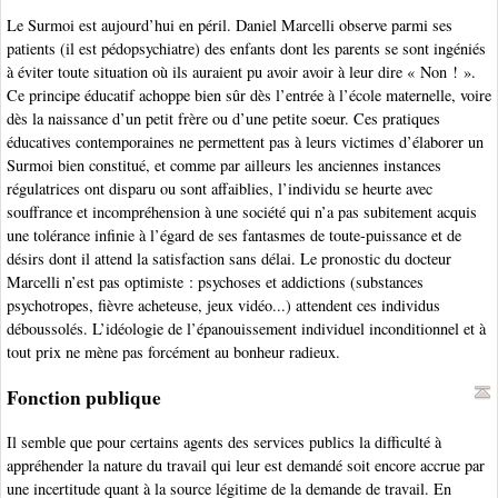
Le Surmoi est aujourd’hui en péril. Daniel Marcelli observe parmi ses
patients (il est pédopsychiatre) des enfants dont les parents se sont ingéniés
à éviter toute situation où ils auraient pu avoir avoir à leur dire « Non ! ».
Ce principe éducatif achoppe bien sûr dès l’entrée à l’école maternelle, voire
dès la naissance d’un petit frère ou d’une petite soeur. Ces pratiques
éducatives contemporaines ne permettent pas à leurs victimes d’élaborer un
Surmoi bien constitué, et comme par ailleurs les anciennes instances
régulatrices ont disparu ou sont affaiblies, l’individu se heurte avec
souffrance et incompréhension à une société qui n’a pas subitement acquis
une tolérance infinie à l’égard de ses fantasmes de toute-puissance et de
désirs dont il attend la satisfaction sans délai. Le pronostic du docteur
Marcelli n’est pas optimiste : psychoses et addictions (substances
psychotropes, fièvre acheteuse, jeux vidéo...) attendent ces individus
déboussolés. L’idéologie de l’épanouissement individuel inconditionnel et à
tout prix ne mène pas forcément au bonheur radieux.
Fonction publique
Il semble que pour certains agents des services publics la difficulté à
appréhender la nature du travail qui leur est demandé soit encore accrue par
une incertitude quant à la source légitime de la demande de travail. En