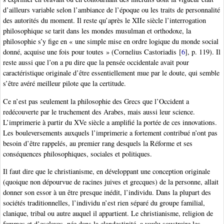
d’ailleurs variable selon l’ambiance de l’époque ou les traits de personnalité
des autorités du moment. Il reste qu’après le XIIe siècle l’interrogation
philosophique se tarit dans les mondes musulman et orthodoxe, la
philosophie s’y fige en « une simple mise en ordre logique du monde social
donné, acquise une fois pour toutes » (Cornelius Castoriadis
[
6
]
, p. 119). Il
reste aussi que l’on a pu dire que la pensée occidentale avait pour
caractéristique originale d’être essentiellement mue par le doute, qui semble
s’être avéré meilleur pilote que la certitude.
Ce n’est pas seulement la philosophie des Grecs que l’Occident a
redécouverte par le truchement des Arabes, mais aussi leur science.
L’imprimerie à partir du XVe siècle a amplifié la portée de ces innovations.
Les bouleversements auxquels l’imprimerie a fortement contribué n’ont pas
besoin d’être rappelés, au premier rang desquels la Réforme et ses
conséquences philosophiques, sociales et politiques.
Il faut dire que le christianisme, en développant une conception originale
(quoique non dépourvue de racines juives et grecques) de la personne, allait
donner son essor à un être presque inédit, l’individu. Dans la plupart des
sociétés traditionnelles, l’individu n’est rien séparé du groupe familial,
clanique, tribal ou autre auquel il appartient. Le christianisme, religion de
femmes et d’esclaves, née dans la clandestinité, a voulu soustraire les