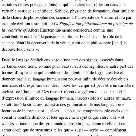
certaines de ses préoccupations) et qui ancraient leur réflexion dans une
véritable pratique scientifique. Schlick, physicien de formation, était titulaire
de la chaire de philosophie des sciences à l’université de Vienne, et il a par
exemple écrit un texte intitulé
La Signification philosophique du principe de
la relativité
qu’Albert Einstein lui-même considérait comme une
contribution notable à la pensée scientifique. Pour lui « si le rôle de la
science [était] la découverte de la vérité, celui de la philosophie [était] la
découverte du sens ».
Dans le langage Schlick envisage d’une part des signes, associés dans
certaines conditions, comme pour Saussure, à des signifiés, d’autre part des
formes d’expression qui combinent des signifiants de façon créative et
donnent par là au langage humain son pouvoir infini de décrire des objets
nouveaux et d’exprimer des idées nouvelles, ce qui est peut-être un caractère
exclusif de l’humanité. Des travaux récents suggèrent que cette capacité
d’expression illimitée du langage humain, inaccessible à d’autres animaux,
serait liée à la structure récursive des grammaires de nos langues : une
locution de la forme « si..., alors... » nous est compréhensible quels que
soient le nombre de mots et leur agencement syntaxique entre « si » et
« alors », tandis que des grammaires plus simples, comme celle qui ne
serait dotée que de structures telles que « sujet — verbe — complément