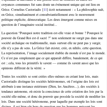
croyances communes fut sans doute un événement unique qui eut lieu en
Grèce. Cornelius Castoriadis
[
11
]
écrit notamment : « La philosophie naît,
en Grèce, simultanément et consubstantiellement avec le mouvement
politique explicite, démocratique. Les deux émergent comme mises en
question de l’imaginaire social institué...
La question “Pourquoi notre tradition est-elle vraie et bonne ? Pourquoi le
pouvoir du Grand Roi est-il sacré ?” non seulement ne surgit pas dans une
société archaïque ou traditionnelle, mais surtout elle ne peut pas y surgir,
elle n’y a pas de sens. La Grèce fait exister, crée, ex nihilo, cette question.
La représentation, l’image socialement établie du monde n’est pas le monde.
Ce n’est pas simplement que ce qui apparaît diffère, banalement, de ce qui
est ; cela, tous les primitifs le savent --- comme ils savent aussi que les
opinions diffèrent de la vérité. »
Toutes les sociétés se sont créées elles-mêmes en créant leur lois, mais
Castoriadis distingue les sociétés hétéronomes, où l’origine des lois est
attribuée à une instance extérieure (Dieu, les Ancêtres...), des sociétés à
tendance autonome, où existe la conscience de cette création des lois par la
société elle-même, et donc du pouvoir que possède la société de modifier les
lois. Dans une société hétéronome, pour laquelle par exemple les lois sont
divines, il est bien sûr hors de question que les hommes puissent les