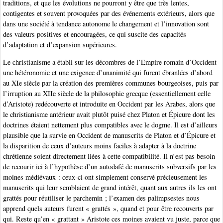
traditions, et que les évolutions ne pourront y être que très lentes,
contigentes et souvent provoquées par des événements extérieurs, alors que
dans une société à tendance autonome le changement et l’innovation sont
des valeurs positives et encouragées, ce qui suscite des capacités
d’adaptation et d’expansion supérieures.
Le christianisme a établi sur les décombres de l’Empire romain d’Occident
une hétéronomie et une exigence d’unanimité qui furent ébranlées d’abord
au XIe siècle par la création des premières communes bourgeoises, puis par
l’irruption au XIIe siècle de la philosophie grecque (essentiellement celle
d’Aristote) redécouverte et introduite en Occident par les Arabes, alors que
le christianisme antérieur avait plutôt puisé chez Platon et Épicure dont les
doctrines étaient nettement plus compatibles avec le dogme. Il est d’ailleurs
plausible que la survie en Occident de manuscrits de Platon et d’Épicure et
la disparition de ceux d’auteurs moins faciles à adapter à la doctrine
chrétienne soient directement liées à cette compatibilité. Il n’est pas besoin
de recourir ici à l’hypothèse d’un autodafé de manuscrits subversifs par les
moines médiévaux : ceux-ci ont simplement conservé précieusement les
manuscrits qui leur semblaient de grand intérêt, quant aux autres ils les ont
grattés pour réutiliser le parchemin ; l’examen des palimpsestes nous
apprend quels auteurs furent « grattés », quand et pour être recouverts par
qui. Reste qu’en « grattant » Aristote ces moines avaient vu juste, parce que