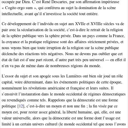
occupée par Dieu. C’est René Descartes, par son affirmation impérieuse
« Cogito ergo sum », qui conférera au sujet la domination de la scène
intellectuelle, avant qu’il n’investisse la société tout entière.
Ce développement de l’individu en sujet aux XVIIe et XVIIIe siècles va de
pair avec la sécularisation de la société, c’est-à-dire le retrait de la religion
de la sphère publique vers la sphère privée. Dans un pays comme la France,
la croyance et la pratique religieuse sont des affaires strictement privées, et
nous voyons bien que toute irruption de la religion sur la scène publique
déclenche des réactions très négatives. Nous ne devons pas oublier que cet
état de fait est d’une part récent, d’autre part très peu universel — en effet il
n’en va pas de même dans de nombreuses régions du monde.
L’essor du sujet et son apogée sous les Lumières ont bien sûr joué un rôle
capital, voire déterminant, dans les événements politiques de cette époque,
nommément les révolutions américaine et française et leurs suites. Il
s’ensuivit l’instauration dans le monde occidental de régimes démocratiques
ou revendiqués comme tels. Rappelons que la démocratie est une forme
politique
[
12
]
, c’est-à-dire un moyen et non une fin ; la fin visée par ce
moyen est, pour rester assez général, la liberté humaine, qui, elle, est une
valeur universelle, alors que la démocratie est une forme dont l’usage est
limité à un certain univers culturel (le monde occidental tel que nous l’avons