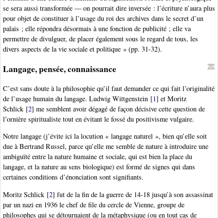
se sera aussi transformée — on pourrait dire inversée : l’écriture n’aura plus
pour objet de constituer à l’usage du roi des archives dans le secret d’un
palais ; elle répondra désormais à une fonction de publicité ; elle va
permettre de divulguer, de placer également sous le regard de tous, les
divers aspects de la vie sociale et politique » (pp. 31-32).
Langage, pensée, connaissance
C’est sans doute à la philosophie qu’il faut demander ce qui fait l’originalité
de l’usage humain du langage. Ludwig Wittgenstein
[
1
]
et Moritz
Schlick
[
2
]
me semblent avoir dégagé de façon décisive cette question de
l’ornière spiritualiste tout en évitant le fossé du positivisme vulgaire.
Notre langage (j’évite ici la locution « langage naturel », bien qu’elle soit
due à Bertrand Russel, parce qu’elle me semble de nature à introduire une
ambiguïté entre la nature humaine et sociale, qui est bien la place du
langage, et la nature au sens biologique) est formé de signes qui dans
certaines conditions d’énonciation sont signifiants.
Moritz Schlick
[
2
]
fut de la fin de la guerre de 14-18 jusqu’à son assassinat
par un nazi en 1936 le chef de file du cercle de Vienne, groupe de
philosophes qui se détournaient de la métaphysique (ou en tout cas de