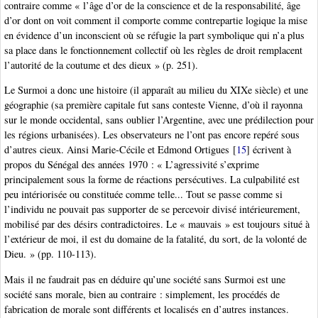
contraire comme « l’âge d’or de la conscience et de la responsabilité, âge
d’or dont on voit comment il comporte comme contrepartie logique la mise
en évidence d’un inconscient où se réfugie la part symbolique qui n’a plus
sa place dans le fonctionnement collectif où les règles de droit remplacent
l’autorité de la coutume et des dieux » (p. 251).
Le Surmoi a donc une histoire (il apparaît au milieu du XIXe siècle) et une
géographie (sa première capitale fut sans conteste Vienne, d’où il rayonna
sur le monde occidental, sans oublier l’Argentine, avec une prédilection pour
les régions urbanisées). Les observateurs ne l’ont pas encore repéré sous
d’autres cieux. Ainsi Marie-Cécile et Edmond Ortigues
[
15
]
écrivent à
propos du Sénégal des années 1970 : « L’agressivité s’exprime
principalement sous la forme de réactions persécutives. La culpabilité est
peu intériorisée ou constituée comme telle... Tout se passe comme si
l’individu ne pouvait pas supporter de se percevoir divisé intérieurement,
mobilisé par des désirs contradictoires. Le « mauvais » est toujours situé à
l’extérieur de moi, il est du domaine de la fatalité, du sort, de la volonté de
Dieu. » (pp. 110-113).
Mais il ne faudrait pas en déduire qu’une société sans Surmoi est une
société sans morale, bien au contraire : simplement, les procédés de
fabrication de morale sont différents et localisés en d’autres instances.