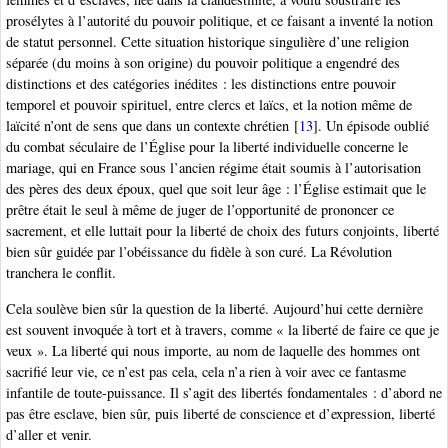
prosélytes à l’autorité du pouvoir politique, et ce faisant a inventé la notion
de statut personnel. Cette situation historique singulière d’une religion
séparée (du moins à son origine) du pouvoir politique a engendré des
distinctions et des catégories inédites : les distinctions entre pouvoir
temporel et pouvoir spirituel, entre clercs et laïcs, et la notion même de
laïcité n’ont de sens que dans un contexte chrétien
[
13
]
. Un épisode oublié
du combat séculaire de l’Église pour la liberté individuelle concerne le
mariage, qui en France sous l’ancien régime était soumis à l’autorisation
des pères des deux époux, quel que soit leur âge : l’Église estimait que le
prêtre était le seul à même de juger de l’opportunité de prononcer ce
sacrement, et elle luttait pour la liberté de choix des futurs conjoints, liberté
bien sûr guidée par l’obéissance du fidèle à son curé. La Révolution
tranchera le conflit.
Cela soulève bien sûr la question de la liberté. Aujourd’hui cette dernière
est souvent invoquée à tort et à travers, comme « la liberté de faire ce que je
veux ». La liberté qui nous importe, au nom de laquelle des hommes ont
sacrifié leur vie, ce n’est pas cela, cela n’a rien à voir avec ce fantasme
infantile de toute-puissance. Il s’agit des libertés fondamentales : d’abord ne
pas être esclave, bien sûr, puis liberté de conscience et d’expression, liberté
d’aller et venir.