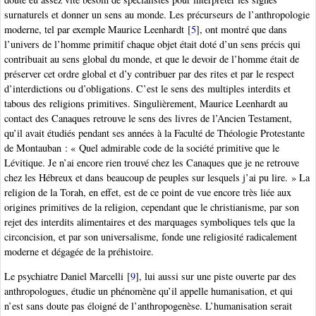
surnaturels et donner un sens au monde. Les précurseurs de l’anthropologie
moderne, tel par exemple Maurice Leenhardt
[
5
]
, ont montré que dans
l’univers de l’homme primitif chaque objet était doté d’un sens précis qui
contribuait au sens global du monde, et que le devoir de l’homme était de
préserver cet ordre global et d’y contribuer par des rites et par le respect
d’interdictions ou d’obligations. C’est le sens des multiples interdits et
tabous des religions primitives. Singulièrement, Maurice Leenhardt au
contact des Canaques retrouve le sens des livres de l’Ancien Testament,
qu’il avait étudiés pendant ses années à la Faculté de Théologie Protestante
de Montauban : « Quel admirable code de la société primitive que le
Lévitique. Je n’ai encore rien trouvé chez les Canaques que je ne retrouve
chez les Hébreux et dans beaucoup de peuples sur lesquels j’ai pu lire. » La
religion de la Torah, en effet, est de ce point de vue encore très liée aux
origines primitives de la religion, cependant que le christianisme, par son
rejet des interdits alimentaires et des marquages symboliques tels que la
circoncision, et par son universalisme, fonde une religiosité radicalement
moderne et dégagée de la préhistoire.
Le psychiatre Daniel Marcelli
[
9
]
, lui aussi sur une piste ouverte par des
anthropologues, étudie un phénomène qu’il appelle humanisation, et qui
n’est sans doute pas éloigné de l’anthropogenèse. L’humanisation serait