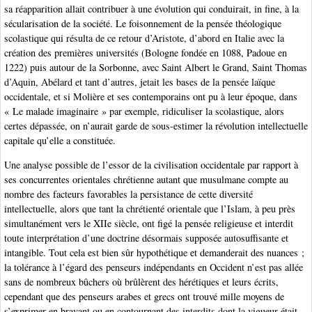
sa réapparition allait contribuer à une évolution qui conduirait, in fine, à la
sécularisation de la société. Le foisonnement de la pensée théologique
scolastique qui résulta de ce retour d’Aristote, d’abord en Italie avec la
création des premières universités (Bologne fondée en 1088, Padoue en
1222) puis autour de la Sorbonne, avec Saint Albert le Grand, Saint Thomas
d’Aquin, Abélard et tant d’autres, jetait les bases de la pensée laïque
occidentale, et si Molière et ses contemporains ont pu à leur époque, dans
« Le malade imaginaire » par exemple, ridiculiser la scolastique, alors
certes dépassée, on n’aurait garde de sous-estimer la révolution intellectuelle
capitale qu’elle a constituée.
Une analyse possible de l’essor de la civilisation occidentale par rapport à
ses concurrentes orientales chrétienne autant que musulmane compte au
nombre des facteurs favorables la persistance de cette diversité
intellectuelle, alors que tant la chrétienté orientale que l’Islam, à peu près
simultanément vers le XIIe siècle, ont figé la pensée religieuse et interdit
toute interprétation d’une doctrine désormais supposée autosuffisante et
intangible. Tout cela est bien sûr hypothétique et demanderait des nuances ;
la tolérance à l’égard des penseurs indépendants en Occident n’est pas allée
sans de nombreux bûchers où brûlèrent des hérétiques et leurs écrits,
cependant que des penseurs arabes et grecs ont trouvé mille moyens de
s’exprimer en bravant ou en contournant des interdits dont la vigueur était