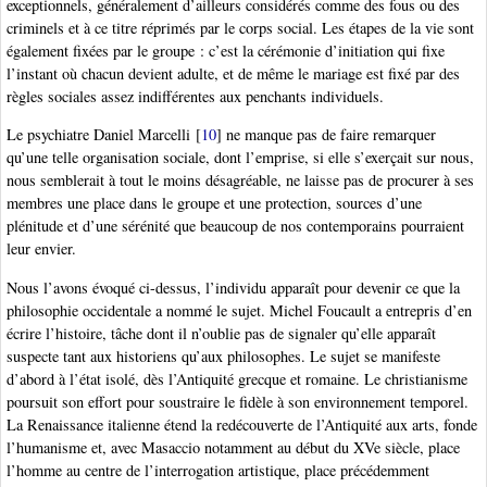
exceptionnels, généralement d’ailleurs considérés comme des fous ou des
criminels et à ce titre réprimés par le corps social. Les étapes de la vie sont
également fixées par le groupe : c’est la cérémonie d’initiation qui fixe
l’instant où chacun devient adulte, et de même le mariage est fixé par des
règles sociales assez indifférentes aux penchants individuels.
Le psychiatre Daniel Marcelli
[
10
]
ne manque pas de faire remarquer
qu’une telle organisation sociale, dont l’emprise, si elle s’exerçait sur nous,
nous semblerait à tout le moins désagréable, ne laisse pas de procurer à ses
membres une place dans le groupe et une protection, sources d’une
plénitude et d’une sérénité que beaucoup de nos contemporains pourraient
leur envier.
Nous l’avons évoqué ci-dessus, l’individu apparaît pour devenir ce que la
philosophie occidentale a nommé le sujet. Michel Foucault a entrepris d’en
écrire l’histoire, tâche dont il n’oublie pas de signaler qu’elle apparaît
suspecte tant aux historiens qu’aux philosophes. Le sujet se manifeste
d’abord à l’état isolé, dès l’Antiquité grecque et romaine. Le christianisme
poursuit son effort pour soustraire le fidèle à son environnement temporel.
La Renaissance italienne étend la redécouverte de l’Antiquité aux arts, fonde
l’humanisme et, avec Masaccio notamment au début du XVe siècle, place
l’homme au centre de l’interrogation artistique, place précédemment