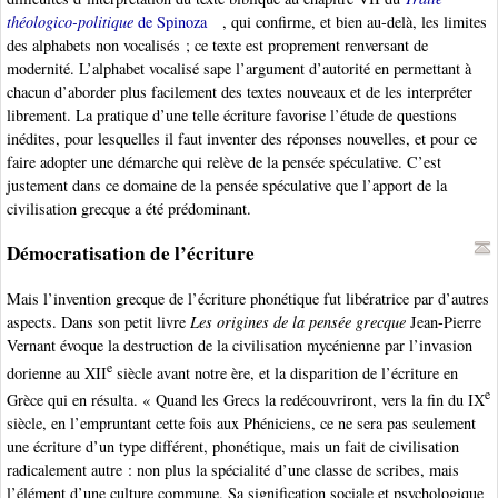
théologico-politique
de Spinoza
, qui confirme, et bien au-delà, les limites
des alphabets non vocalisés ; ce texte est proprement renversant de
modernité. L’alphabet vocalisé sape l’argument d’autorité en permettant à
chacun d’aborder plus facilement des textes nouveaux et de les interpréter
librement. La pratique d’une telle écriture favorise l’étude de questions
inédites, pour lesquelles il faut inventer des réponses nouvelles, et pour ce
faire adopter une démarche qui relève de la pensée spéculative. C’est
justement dans ce domaine de la pensée spéculative que l’apport de la
civilisation grecque a été prédominant.
Démocratisation de l’écriture
Mais l’invention grecque de l’écriture phonétique fut libératrice par d’autres
aspects. Dans son petit livre
Les origines de la pensée grecque
Jean-Pierre
Vernant évoque la destruction de la civilisation mycénienne par l’invasion
e
dorienne au XII
siècle avant notre ère, et la disparition de l’écriture en
e
Grèce qui en résulta. « Quand les Grecs la redécouvriront, vers la fin du IX
siècle, en l’empruntant cette fois aux Phéniciens, ce ne sera pas seulement
une écriture d’un type différent, phonétique, mais un fait de civilisation
radicalement autre : non plus la spécialité d’une classe de scribes, mais
l’élément d’une culture commune. Sa signification sociale et psychologique