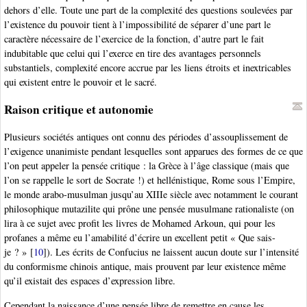
dehors d’elle. Toute une part de la complexité des questions soulevées par
l’existence du pouvoir tient à l’impossibilité de séparer d’une part le
caractère nécessaire de l’exercice de la fonction, d’autre part le fait
indubitable que celui qui l’exerce en tire des avantages personnels
substantiels, complexité encore accrue par les liens étroits et inextricables
qui existent entre le pouvoir et le sacré.
Raison critique et autonomie
Plusieurs sociétés antiques ont connu des périodes d’assouplissement de
l’exigence unanimiste pendant lesquelles sont apparues des formes de ce que
l’on peut appeler la pensée critique : la Grèce à l’âge classique (mais que
l’on se rappelle le sort de Socrate !) et hellénistique, Rome sous l’Empire,
le monde arabo-musulman jusqu’au XIIIe siècle avec notamment le courant
philosophique mutazilite qui prône une pensée musulmane rationaliste (on
lira à ce sujet avec profit les livres de Mohamed Arkoun, qui pour les
profanes a même eu l’amabilité d’écrire un excellent petit « Que sais-
je ? »
[
10
]
). Les écrits de Confucius ne laissent aucun doute sur l’intensité
du conformisme chinois antique, mais prouvent par leur existence même
qu’il existait des espaces d’expression libre.
Cependant la naissance d’une pensée libre de remettre en cause les