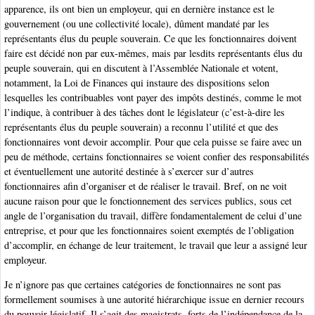
apparence, ils ont bien un employeur, qui en dernière instance est le
gouvernement (ou une collectivité locale), dûment mandaté par les
représentants élus du peuple souverain. Ce que les fonctionnaires doivent
faire est décidé non par eux-mêmes, mais par lesdits représentants élus du
peuple souverain, qui en discutent à l’Assemblée Nationale et votent,
notamment, la Loi de Finances qui instaure des dispositions selon
lesquelles les contribuables vont payer des impôts destinés, comme le mot
l’indique, à contribuer à des tâches dont le législateur (c’est-à-dire les
représentants élus du peuple souverain) a reconnu l’utilité et que des
fonctionnaires vont devoir accomplir. Pour que cela puisse se faire avec un
peu de méthode, certains fonctionnaires se voient confier des responsabilités
et éventuellement une autorité destinée à s’exercer sur d’autres
fonctionnaires afin d’organiser et de réaliser le travail. Bref, on ne voit
aucune raison pour que le fonctionnement des services publics, sous cet
angle de l’organisation du travail, diffère fondamentalement de celui d’une
entreprise, et pour que les fonctionnaires soient exemptés de l’obligation
d’accomplir, en échange de leur traitement, le travail que leur a assigné leur
employeur.
Je n’ignore pas que certaines catégories de fonctionnaires ne sont pas
formellement soumises à une autorité hiérarchique issue en dernier recours
du pouvoir législatif. Il s’agit des magistrats, forts de l’indépendance de la