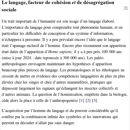
Le langage, facteur de cohésion
et
de désagrégation
sociale
Un trait important de l’humanité est son usage d’un langage élaboré.
L’importance du langage pour comprendre tout phénomène humain, et en
particulier les difficultés de conception d’un système d’information,
n’échappera à personne. Il y a peu prévalait encore l’idée que le langage
était l’apanage exclusif de l’homme. Encore plus récemment son apparition
était datée de l’apparition d’
Homo sapiens,
il y a à peu près 100 000 ans
(mise à jour 2024 : date repoussée à 300 000 ans). Les paléo-
anthropologues envisagent maintenant des hypothèses d’apparition
beaucoup plus précoce du langage. Les primatologues et les éthologues ne
cessent de mettre en évidence des compétences langagières de plus en plus
élevées chez les singes et chez d’autres mammifères, pratiques qui
dépassent largement les signaux qu’échangent les insectes collectifs et
d’autres animaux. La question de l’hominisation, empêtrée dans la biologie,
cède alors la place à celle de l’anthropogenèse
[
1
]
[
2
]
[
3
]
.
L’acquisition par l’homme du langage et du pouvoir considérable qu’il
confère par la combinaison infinie des symboles et les innovations qui
peuvent en découler n’allait pas sans danger.