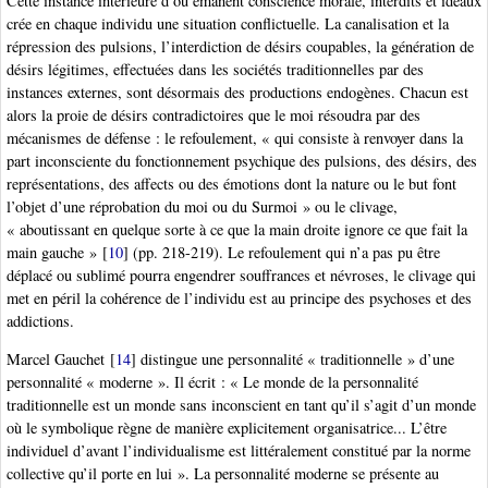
Cette instance intérieure d’où émanent conscience morale, interdits et idéaux
crée en chaque individu une situation conflictuelle. La canalisation et la
répression des pulsions, l’interdiction de désirs coupables, la génération de
désirs légitimes, effectuées dans les sociétés traditionnelles par des
instances externes, sont désormais des productions endogènes. Chacun est
alors la proie de désirs contradictoires que le moi résoudra par des
mécanismes de défense : le refoulement, « qui consiste à renvoyer dans la
part inconsciente du fonctionnement psychique des pulsions, des désirs, des
représentations, des affects ou des émotions dont la nature ou le but font
l’objet d’une réprobation du moi ou du Surmoi » ou le clivage,
« aboutissant en quelque sorte à ce que la main droite ignore ce que fait la
main gauche »
[
10
]
(pp. 218-219). Le refoulement qui n’a pas pu être
déplacé ou sublimé pourra engendrer souffrances et névroses, le clivage qui
met en péril la cohérence de l’individu est au principe des psychoses et des
addictions.
Marcel Gauchet
[
14
]
distingue une personnalité « traditionnelle » d’une
personnalité « moderne ». Il écrit : « Le monde de la personnalité
traditionnelle est un monde sans inconscient en tant qu’il s’agit d’un monde
où le symbolique règne de manière explicitement organisatrice... L’être
individuel d’avant l’individualisme est littéralement constitué par la norme
collective qu’il porte en lui ». La personnalité moderne se présente au