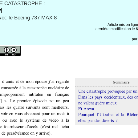
NE CATASTROPHE :
l
vec le Boeing 737 MAX 8
Article mis en lign
dernière modification le
pa
s d’amis et de mon épouse j’ai regardé
Sommaire
e consacrée à la catastrophe nucléaire de
Une catastrophe provoquée par un
improprement intitulée en français
Dans les pays occidentaux, des or
1
]
». Le premier épisode est un peu
ne valent guère mieux
is les quatre suivants sont meilleurs.
Et Areva...
 voir en vous abonnant pour un mois à
Pourquoi l’Ukraine et la Biélor
 ou avec le système de vidéo à la
elles pas des déserts ?
e fournisseur d’accès (c’est mal fichu
 de persévérance on y arrive).