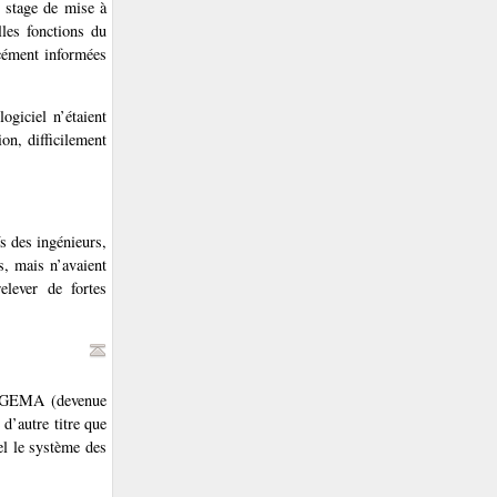
n stage de mise à
lles fonctions du
rcément informées
ogiciel n’étaient
on, difficilement
s des ingénieurs,
s, mais n’avaient
elever de fortes
 COGEMA (devenue
 d’autre titre que
el le système des