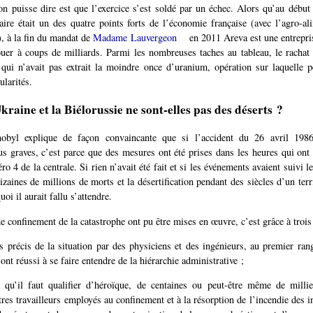
n puisse dire est que l’exercice s’est soldé par un échec. Alors qu’au débu
éaire était un des quatre points forts de l’économie française (avec l’agro-ali
e), à la fin du mandat de
Madame Lauvergeon
en 2011 Areva est une entrepris
louer à coups de milliards. Parmi les nombreuses taches au tableau, le rachat 
qui n’avait pas extrait la moindre once d’uranium, opération sur laquelle 
ularités.
raine et la Biélorussie ne sont-elles pas des déserts ?
nobyl explique de façon convaincante que si l’accident du 26 avril 198
s graves, c’est parce que des mesures ont été prises dans les heures qui ont 
o 4 de la centrale. Si rien n’avait été fait et si les événements avaient suivi l
zaines de millions de morts et la désertification pendant des siècles d’un terr
oi il aurait fallu s’attendre.
e confinement de la catastrophe ont pu être mises en œuvre, c’est grâce à trois 
 précis de la situation par des physiciens et des ingénieurs, au premier ra
 ont réussi à se faire entendre de la hiérarchie administrative ;
, qu’il faut qualifier d’héroïque, de centaines ou peut-être même de milli
tres travailleurs employés au confinement et à la résorption de l’incendie des in