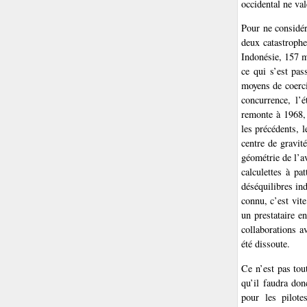
occidental ne va
Pour ne considér
deux catastroph
Indonésie, 157 m
ce qui s’est pa
moyens de coerci
concurrence, l’
remonte à 1968,
les précédents, 
centre de gravité
géométrie de l’a
calculettes à pa
déséquilibres ind
connu, c’est vite
un prestataire e
collaborations a
été dissoute.
Ce n’est pas tou
qu’il faudra don
pour les pilote