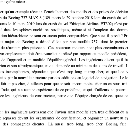
lent guère mieux.
er qu’un exemple récent : l’enchaînement des motifs et des prises de décision
es du Boeing 737 MAX 8 (189 morts le 29 octobre 2018 lors du crash du vol
orts le 10 mars 2019 lors du crash du vol Ethiopian Airlines ET302) n’est pas 
ssé dans les sphères nucléaires soviétiques, même si ni l’ampleur des domma
tion hiérarchique ne sont en aucun point comparables. Que s’est-il passé ? Pri
état-major de Boeing a décidé d’équiper son modèle 737, dont le premie
 de réacteurs plus puissants. Ces nouveaux moteurs sont plus encombrants et
leur emplacement doit être avancé et surélevé par rapport au modèle précédent, 
 de l’appareil et en modifie l’équilibre général. Les ingénieurs disent qu’il fa
vion et son aérodynamique, ce qui demande au minimum deux ans de travail. L
ttes incompétentes, répondent que c’est trop long et trop cher, et que l’on
uits par la nouvelle structure par des additions au logiciel de navigation. Le lo
 fait et pas cher, d’ailleurs pour que ce soit encore moins cher on en sous-trait
n Inde, qui n’a aucune expérience de ce problème, et qui d’ailleurs ne pourra 
vec les ingénieurs du constructeur, parce que l’équipe chargée de ces questi
t : les ingénieurs avertissent que l’avion ainsi modifié sera très différent du 
c repasser devant les organismes de certification, et organiser un nouveau c
s des compagnies clientes. Là aussi, trop long, trop cher. Boeing fait 