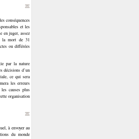
t les conséquences
sponsables et les
e en juger, assez
t, la mort de 31
ctes ou différées
ie par la nature
es décisions d’un
iale, ce qui sera
rmera les erreurs
 les causes plus
ette organisation
.
tuel, à envoyer au
sations du monde