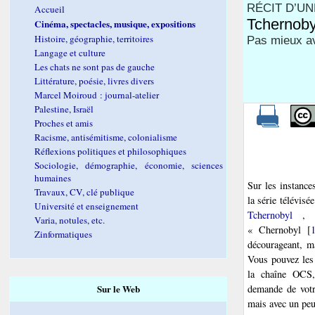
RÉCIT D’U
Accueil
Tchernoby
Cinéma, spectacles, musique, expositions
Histoire, géographie, territoires
Pas mieux a
Langage et culture
Les chats ne sont pas de gauche
Littérature, poésie, livres divers
Marcel Moiroud : journal-atelier
Palestine, Israël
Proches et amis
Racisme, antisémitisme, colonialisme
Réflexions politiques et philosophiques
Sociologie, démographie, économie, sciences
humaines
Sur les instance
Travaux, CV, clé publique
la série télévisé
Université et enseignement
Tchernobyl
, 
Varia, notules, etc.
« Chernobyl
[
Zinformatiques
décourageant, ma
Vous pouvez les
la chaîne OCS,
Sur le Web
demande de votr
mais avec un peu