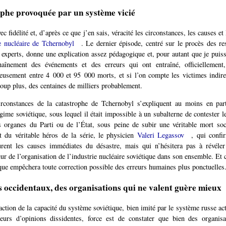
phe provoquée par un système vicié
vec fidélité et, d’après ce que j’en sais, véracité les circonstances, les causes e
e nucléaire de Tchernobyl
. Le dernier épisode, centré sur le procès des re
experts, donne une explication assez pédagogique et, pour autant que je puiss
haînement des événements et des erreurs qui ont entraîné, officiellemen
ieusement entre 4 000 et 95 000 morts, et si l’on compte les victimes indire
oup plus, des centaines de milliers probablement.
irconstances de la catastrophe de Tchernobyl s’expliquent au moins en part
gime soviétique, sous lequel il était impossible à un subalterne de contester l
 organes du Parti ou de l’État, sous peine de subir une véritable mort soc
rt du véritable héros de la série, le physicien
Valeri Legassov
, qui confi
rent les causes immédiates du désastre, mais qui n’hésitera pas à révéler
ur de l’organisation de l’industrie nucléaire soviétique dans son ensemble. Et c
ique empêchera toute correction possible des erreurs humaines plus ponctuelles
s occidentaux, des organisations qui ne valent guère mieux
raction de la capacité du système soviétique, bien imité par le système russe ac
eurs d’opinions dissidentes, force est de constater que bien des organi