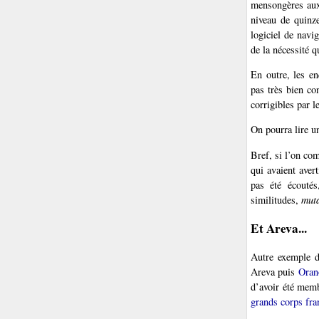
mensongères aux 
niveau de quinze
logiciel de navi
de la nécessité q
En outre, les en
pas très bien co
corrigibles par l
On pourra lire 
Bref, si l’on co
qui avaient aver
pas été écoutés
similitudes,
muta
Et Areva...
Autre exemple d
Areva puis
Oran
d’avoir été memb
grands corps fra