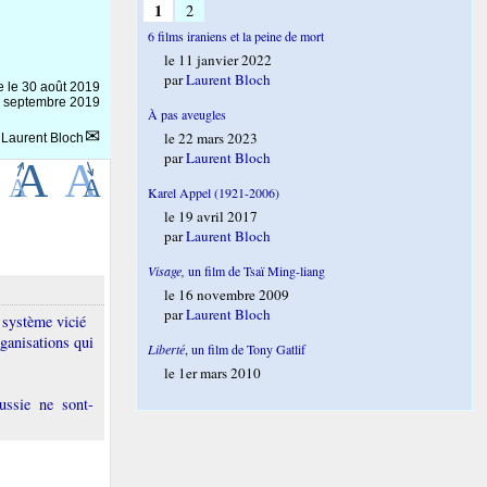
1
2
6 films iraniens et la peine de mort
le 11 janvier 2022
par
Laurent Bloch
e le
30 août 2019
 6 septembre 2019
À pas aveugles
le 22 mars 2023
r
Laurent Bloch
par
Laurent Bloch
Karel Appel (1921-2006)
le 19 avril 2017
par
Laurent Bloch
Visage,
un film de Tsaï Ming-liang
le 16 novembre 2009
par
Laurent Bloch
 système vicié
ganisations qui
Liberté
, un film de Tony Gatlif
le 1er mars 2010
ussie ne sont-