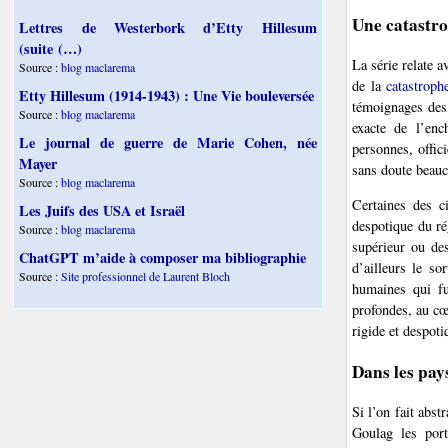
Une catastro
Lettres de Westerbork d’Etty Hillesum
(suite (…)
La série relate a
Source :
blog maclarema
de la
catastroph
Etty Hillesum (1914-1943) : Une Vie bouleversée
témoignages des 
Source :
blog maclarema
exacte de l’enc
Le journal de guerre de Marie Cohen, née
personnes, offic
Mayer
sans doute beauc
Source :
blog maclarema
Certaines des c
Les Juifs des USA et Israël
despotique du ré
Source :
blog maclarema
supérieur ou des
ChatGPT m’aide à composer ma bibliographie
d’ailleurs le so
Source :
Site professionnel de Laurent Bloch
humaines qui fu
profondes, au cœ
rigide et despot
Dans les pay
Si l’on fait abst
Goulag les port