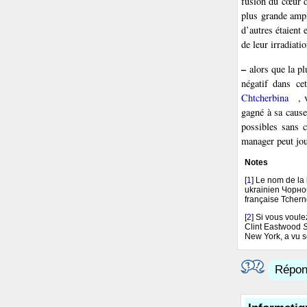
fusion du cœur d
plus grande ampl
d’autres étaient
de leur irradiat
–
alors que la pl
négatif dans ce
Chtcherbina
, 
gagné à sa cause
possibles sans c
manager peut joue
Notes
[
1
]
Le nom de la 
ukrainien Чорноби
française Tchern
[
2
]
Si vous voule
Clint Eastwood
S
New York, a vu s
Répond