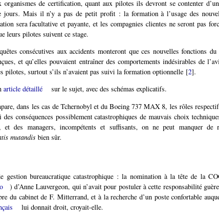
organismes de certification, quant aux pilotes ils devront se contenter d’u
 jours. Mais il n’y a pas de petit profit : la formation à l’usage des nouve
gation sera facultative et payante, et les compagnies clientes ne seront pas fo
ue leurs pilotes suivent ce stage.
quêtes consécutives aux accidents monteront que ces nouvelles fonctions du l
nçues, et qu’elles pouvaient entraîner des comportements indésirables de l’avi
es pilotes, surtout s’ils n’avaient pas suivi la formation optionnelle
[
2
]
.
un
article détaillé
sur le sujet, avec des schémas explicatifs.
mpare, dans les cas de Tchernobyl et du Boeing 737 MAX 8, les rôles respectif
ti des conséquences possiblement catastrophiques de mauvais choix technique
, et des managers, incompétents et suffisants, on ne peut manquer de r
tis mutandis
bien sûr.
e gestion bureaucratique catastrophique : la nomination à la tête de la
o
) d’Anne Lauvergeon, qui n’avait pour postuler à cette responsabilité guère
re du cabinet de F. Mitterrand, et à la recherche d’un poste confortable auqu
nçais
lui donnait droit, croyait-elle.