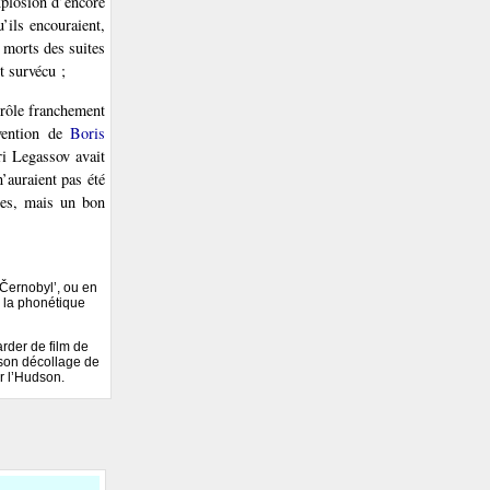
xplosion d’encore
’ils encouraient,
 morts des suites
t survécu ;
 rôle franchement
rvention de
Boris
ri Legassov avait
’auraient pas été
bles, mais un bon
 Černobyl’, ou en
à la phonétique
rder de film de
s son décollage de
r l’Hudson.