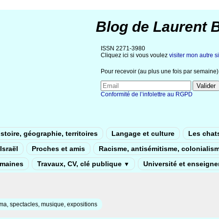
Blog de Laurent 
ISSN 2271-3980
Cliquez ici si vous voulez
visiter mon autre si
Pour recevoir (au plus une fois par semaine) 
Conformité de l’infolettre au RGPD
stoire, géographie, territoires
Langage et culture
Les chat
Israël
Proches et amis
Racisme, antisémitisme, colonialis
umaines
Travaux, CV, clé publique
Université et enseign
▼
a, spectacles, musique, expositions