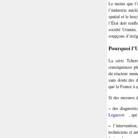
Le moins que l’o
l’industrie nucl
spatial et le lux
l’État doit renf
société Uramin, 
soupçons d’irrég
Pourquoi l’Uk
La série Tcher
conséquences plu
du réacteur numér
sans doute des di
que la France à qu
Si des mesures d
–
des diagnostics
Legassov
, qui
–
l’intervention
techniciens et au