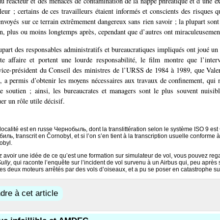
u réacteur et des menaces de contamination de la nappe phréatique et d’une e
eur ; certains de ces travailleurs étaient informés et conscients des risques qu
 envoyés sur ce terrain extrêmement dangereux sans rien savoir ; la plupart sont
ion, plus ou moins longtemps après, cependant que d’autres ont miraculeusemen
upart des responsables administratifs et bureaucratiques impliqués ont joué un
tte affaire et portent une lourde responsabilité, le film montre que l’inte
vice-président du Conseil des ministres de l’URSS de 1984 à 1989, que Vale
, a permis d’obtenir les moyens nécessaires aux travaux de confinement, qui n
e soutien ; ainsi, les bureaucrates et managers sont le plus souvent nuisi
r un rôle utile décisif.
localité est en russe Чернобыль, dont la translittération selon le système ISO 9 est
ль, transcrit en Čornobyl, et si l’on s’en tient à la transcription usuelle conforme 
obyl.
z avoir une idée de ce qu’est une formation sur simulateur de vol, vous pouvez rega
ully
, qui raconte l’enquête sur l’incident de vol survenu à un Airbus qui, peu aprè
es deux moteurs arrêtés par des vols d’oiseaux, et a pu se poser en catastrophe su
re à cet article