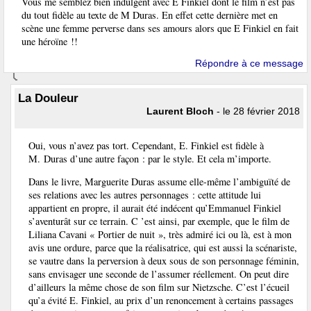
Vous me semblez bien indulgent avec E Finkiel dont le film n’est pas
du tout fidèle au texte de M Duras. En effet cette dernière met en
scène une femme perverse dans ses amours alors que E Finkiel en fait
une héroïne !!
Répondre à ce message
La Douleur
Laurent Bloch
- le 28 février 2018
Oui, vous n’avez pas tort. Cependant, E. Finkiel est fidèle à
M. Duras d’une autre façon : par le style. Et cela m’importe.
Dans le livre, Marguerite Duras assume elle-même l’ambiguïté de
ses relations avec les autres personnages : cette attitude lui
appartient en propre, il aurait été indécent qu’Emmanuel Finkiel
s’aventurât sur ce terrain. C ’est ainsi, par exemple, que le film de
Liliana Cavani « Portier de nuit », très admiré ici ou là, est à mon
avis une ordure, parce que la réalisatrice, qui est aussi la scénariste,
se vautre dans la perversion à deux sous de son personnage féminin,
sans envisager une seconde de l’assumer réellement. On peut dire
d’ailleurs la même chose de son film sur Nietzsche. C’est l’écueil
qu’a évité E. Finkiel, au prix d’un renoncement à certains passages