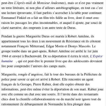
peut-être
L’Après-midi de Monsieur Andesmas
), mais ce n’est pas vraiment
un texte littéraire, ni non plus d’ailleurs autobiographique, en tout cas c’est
une lecture éprouvante, il faut parfois s’accrocher à la table pour continuer.
Emmanuel Finkiel en a fait un film très fidèle au livre, dont il omet avec
raison les passages les plus insoutenables, et auquel il ajoute, par souci de
clarté narrative, des emprunts à un autre texte de Duras.
Pendant la guerre Marguerite Duras est mariée à Robert Antelme, ils
appartiennent tous les deux à un mouvement de Résistance où ils côtoient
notamment François Mitterrand, Edgar Morin et Dionys Mascolo. Le
groupe tombe dans un guet-apens, Robert Antelme est arrêté le 1er juin
1944 et envoyé à Buchenwald. De sa déportation il écrira le récit,
L’Espèce
humaine
, qui est peut-être le premier livre que des adolescents devraient
lire pour comprendre l’univers des camps nazis.
Marguerite, rongée d’angoisse, fait le tour des bureaux de la Préfecture de
police pour savoir ce qui est arrivé à Robert. Elle rencontre un agent
français de la Gestapo, Pierre Rabier, dont elle espère obtenir des
informations, peut-être même éviter la déportation de son mari. Rabier joue
avec elle comme un chat avec une souris. Il l’invite dans des restaurants
chics dont la clientèle collaborationniste ou du marché noir ignore tout du
rationnement (le débarquement de Normandie la fera plonger dans