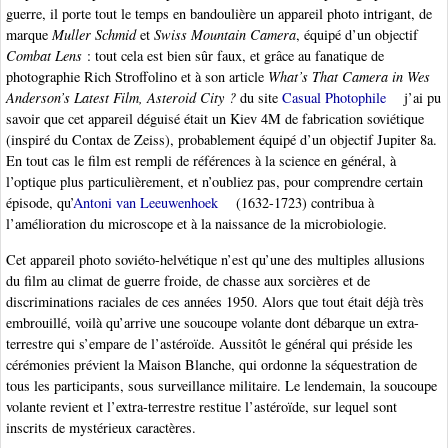
guerre, il porte tout le temps en bandoulière un appareil photo intrigant, de
marque
Muller Schmid
et
Swiss Mountain Camera
, équipé d’un objectif
Combat Lens
: tout cela est bien sûr faux, et grâce au fanatique de
photographie Rich Stroffolino et à son article
What’s That Camera in Wes
Anderson’s Latest Film, Asteroid City ?
du site
Casual Photophile
j’ai pu
savoir que cet appareil déguisé était un Kiev 4M de fabrication soviétique
(inspiré du Contax de Zeiss), probablement équipé d’un objectif Jupiter 8a.
En tout cas le film est rempli de références à la science en général, à
l’optique plus particulièrement, et n’oubliez pas, pour comprendre certain
épisode, qu’
Antoni van Leeuwenhoek
(1632-1723) contribua à
l’amélioration du microscope et à la naissance de la microbiologie.
Cet appareil photo soviéto-helvétique n’est qu’une des multiples allusions
du film au climat de guerre froide, de chasse aux sorcières et de
discriminations raciales de ces années 1950. Alors que tout était déjà très
embrouillé, voilà qu’arrive une soucoupe volante dont débarque un extra-
terrestre qui s’empare de l’astéroïde. Aussitôt le général qui préside les
cérémonies prévient la Maison Blanche, qui ordonne la séquestration de
tous les participants, sous surveillance militaire. Le lendemain, la soucoupe
volante revient et l’extra-terrestre restitue l’astéroïde, sur lequel sont
inscrits de mystérieux caractères.