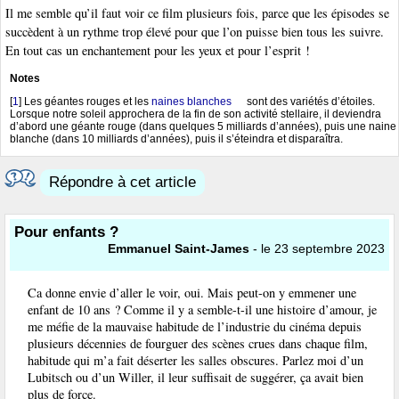
Il me semble qu’il faut voir ce film plusieurs fois, parce que les épisodes se
succèdent à un rythme trop élevé pour que l’on puisse bien tous les suivre.
En tout cas un enchantement pour les yeux et pour l’esprit !
Notes
[
1
]
Les géantes rouges et les
naines blanches
sont des variétés d’étoiles.
Lorsque notre soleil approchera de la fin de son activité stellaire, il deviendra
d’abord une géante rouge (dans quelques 5 milliards d’années), puis une naine
blanche (dans 10 milliards d’années), puis il s’éteindra et disparaîtra.
Répondre à cet article
Pour enfants ?
Emmanuel Saint-James
- le 23 septembre 2023
Ca donne envie d’aller le voir, oui. Mais peut-on y emmener une
enfant de 10 ans ? Comme il y a semble-t-il une histoire d’amour, je
me méfie de la mauvaise habitude de l’industrie du cinéma depuis
plusieurs décennies de fourguer des scènes crues dans chaque film,
habitude qui m’a fait déserter les salles obscures. Parlez moi d’un
Lubitsch ou d’un Willer, il leur suffisait de suggérer, ça avait bien
plus de force.