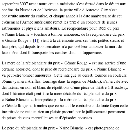
septembre 3007 avant notre ère un météorite s’est écrasé dans le désert aux
confins du Nevada et de l’Arizona, la petite ville d’Asteroid City s’est
construite autour du cratère, et chaque année à la date anniversaire de cet
événement l’Armée américaine remet les prix d’un concours de jeunes
astronomes et physiciens amateurs. Le récipiendaire pour 1955 du prix
« Naine Blanche » (destiné à tomber amoureux de la récipiendaire du prix
« Géante Rouge »
[
1
]
) vient à la cérémonie avec ses trois petites sœurs et
leur père, qui depuis trois semaines n’a pas osé leur annoncer la mort de
leur mère, dont il transporte les cendres dans un tupperware.
La mère de la récipiendaire du prix « Géante Rouge » est une actrice d’une
certaine notoriété, dont le père du récipiendaire du prix « Naine Blanche »
va peut-être tomber amoureux. Cette intrigue au désert, tournée en couleurs
35mm (caméra Arriflex, tournage dans la région de Madrid), s’intercale avec
des scènes en noir et blanc de répétitions d’une pièce de théâtre à Broadway,
dont l’héroïne était peut-être la mère décédée du récipiendaire du prix
« Naine Blanche », interprétée par la mère de la récipiendaire du prix
« Géante Rouge », à moins que ce ne soit le contraire et de toute façon cette
incertitude ne nuit en rien au plaisir procuré par le jaillissement permanent
de prises de vues merveilleuses et d’épisodes cocasses.
Le père du récipiendaire du prix « Naine Blanche » est photographe de