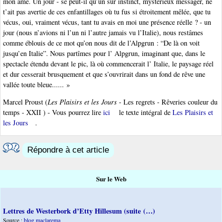
mon âme. Un jour - se peut-il qu’un sûr instinct, mystérieux messager, ne
t’ait pas avertie de ces enfantillages où tu fus si étroitement mêlée, que tu
vécus, oui, vraiment vécus, tant tu avais en moi une présence réelle ? - un
jour (nous n’avions ni l’un ni l’autre jamais vu l’Italie), nous restâmes
comme éblouis de ce mot qu’on nous dit de l’Alpgrun : “De là on voit
jusqu’en Italie”. Nous partîmes pour l’ Alpgrun, imaginant que, dans le
spectacle étendu devant le pic, là où commencerait l’ Italie, le paysage réel
et dur cesserait brusquement et que s’ouvrirait dans un fond de rêve une
vallée toute bleue...... »
Marcel Proust (
Les Plaisirs et les Jours
- Les regrets - Rêveries couleur du
temps - XXII ) - Vous pourrez lire
ici
le texte intégral de
Les Plaisirs et
les Jours
.
Répondre à cet article
Sur le Web
Lettres de Westerbork d’Etty Hillesum (suite (…)
Source :
blog maclarema