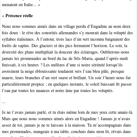
menaient en Italie... »
Présence réelle
«
Nous nous sommes aimés dans un village perdu d’Engadine au nom deux
fois doux : le rêve des sonorités allemandes s’y mourait dans la volupté des
syllabes italiennes. À l’entour, trois lacs d’un vert inconnu baignaient des
forêts de sapins. Des glaciers et des pics fermaient l’horizon. Le soir, la
diversité des plans multipliait la douceur des éclairages. Oublierons-nous
jamais les promenades au bord du lac de Sils-Maria, quand l’après-midi
finissait, à six heures ? Les mélèzes d’une si noire sérénité lorsqu’ils
avoisinent la neige éblouissante tendaient vers l’eau bleu pâle, presque
mauve, leurs branches d’un vert suave et brillant. Un soir l’heure nous fut
particulièrement propice ; en quelques instants, le soleil baissant fit passer
l’eau par toutes les nuances et notre âme par toutes les voluptés.
...
Je ne t’avais jamais parlé, et tu étais même loin de mes yeux cette année-là.
Mais que nous nous sommes aimés alors en Engadine ! Jamais je n’avais
assez de toi, jamais je ne te laissais à la maison. Tu m’accompagnais dans
mes promenades, mangeais à ma table, couchais dans mon lit, rêvais dans