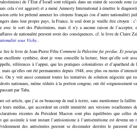
alestiniens) de l’État d’Israël sont relégués dans un statut de seconde zone (ce
ais cela s’est aggravé) et a mené Amnesty International à émettre le diagnosti
ion cette loi prétend annexer les citoyens français (ou d’autre nationalité) juif
angers dans leur propre pays, la France, le seul dont je veuille être citoyen : c
vec le sort des Palestiniens, mais il n’y a aucune raison de l’accepter, e
ffaires de nationalité peuvent avoir des conséquences, cf. le livre de Claire Z
ationalité sous Vichy.
.
de lire le livre de Jean-Pierre Filiu
Comment la Palestine fut perdue. Et pourqu
e excellente synthèse, dont je vous conseille la lecture, bien qu’elle soit ass
pelle, références à l’appui, que les pratiques colonialistes et d’apartheid de 
r, mais qu’elles ont été permanentes depuis 1948, avec plus ou moins d’intensi
si. On y voit aussi comment toutes les tentatives de solution négociée qui re
 droits nationaux, même réduits à la portion congrue, ont été soigneusement 
passant par Taba.
re cet article, que j’ai eu beaucoup de mal à écrire, sans mentionner la faillit
e leurs médias, qui accordent un crédit immérité aux versions israéliennes 
clarations récentes du Président Macron sont plus équilibrées que celles d
n qui assimile à tout instant l’antisionisme à l’antisémitisme est devenu un
videmment des antisémites peuvent se dissimuler derrière le paravent d’un 