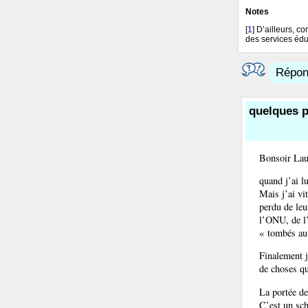
Notes
[
1
]
D’ailleurs, c
des services éduc
Répond
quelques p
Bonsoir Lau
quand j’ai l
Mais j’ai vit
perdu de leu
l’ONU, de l’
« tombés au 
Finalement j
de choses qu
La portée d
C’est un sch