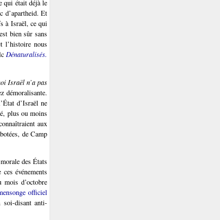
 qui était déjà le
c d’apartheid. Et
s à Israël, ce qui
’est bien sûr sans
t l’histoire nous
alc
Dénaturalisés.
oi Israël n’a pas
ez démoralisante.
l’État d’Israël ne
té, plus ou moins
connaîtraient aux
sabotées, de Camp
e morale des États
de ces événements
u mois d’octobre
mensonge officiel
soi-disant anti-