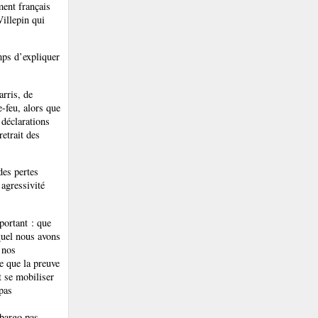
ment français
Villepin qui
mps d’expliquer
arris, de
e-feu, alors que
 déclarations
etrait des
des pertes
 agressivité
portant : que
quel nous avons
 nos
e que la preuve
ut se mobiliser
pas
mbargo pas