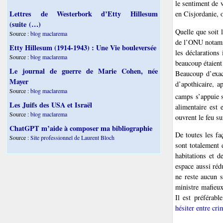
le sentiment de 
Lettres de Westerbork d’Etty Hillesum
en Cisjordanie, o
(suite (…)
Quelle que soit 
Source :
blog maclarema
de l’ONU notamme
Etty Hillesum (1914-1943) : Une Vie bouleversée
les déclarations
Source :
blog maclarema
beaucoup étaient 
Le journal de guerre de Marie Cohen, née
Beaucoup d’exact
Mayer
d’apothicaire, a
Source :
blog maclarema
camps s’appuie s
Les Juifs des USA et Israël
alimentaire est 
Source :
blog maclarema
ouvrent le feu su
ChatGPT m’aide à composer ma bibliographie
De toutes les faç
Source :
Site professionnel de Laurent Bloch
sont totalement 
habitations et d
espace aussi réd
ne reste aucun s
ministre mafieux
Il est préférabl
hésiter entre cr