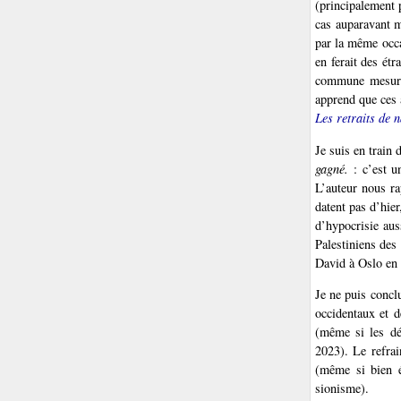
(principalement p
cas auparavant m
par la même occas
en ferait des étr
commune mesure a
apprend que ces a
Les retraits de n
Je suis en train 
gagné.
: c’est un
L’auteur nous rap
datent pas d’hie
d’hypocrisie aus
Palestiniens des
David à Oslo en 
Je ne puis conclu
occidentaux et d
(même si les dé
2023). Le refrai
(même si bien é
sionisme).