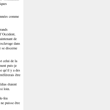
elques
s années comme
grands
l’Occident,
aintenant de
’esclavage dans
e se discerne
t celui de la
ment puis-je
e qu’il y a des
préférerais être
dias étaient
si loin.
le-feu
 ne puisse être