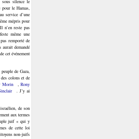
 sous silence le
e pour le Hamas,
 au service d’une
 même mépris pour
 Il n’en reste pas
ifeste même une
 pas remporté de
urs aurait demandé
 de cet événement
le peuple de Gaza,
 des colons et de
r Morin
,
Rony
inclair
. J’y ai
israélien, de son
cement aux termes
uple juif « qui y
rmes de cette loi
citoyens non-juifs