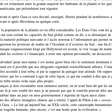
 de cet événement entre la grande majorité des habitants de la planète et les qu
méricains qui prétendaient tout régenter.
 avant et après Gaza ce sera discuté, enseigné, illustré pendant de nombreuse
 avant et après Hiroshima en quelque sorte.
 la population de la planète est en effet considérable, Les États-Unis sont les 
s ont sous-estimé les capacités du Sud global comme on dit, à se démarquer de 
la maturité politique naissante et l’accès nouveau à l’information qui permet m
question les positions de maître de l’Occident et d’esclaves du Sud : une fin d
 masque soigneusement forgé par Hollywood est écorné, le vrai visage du maitr
duit les esclaves à s’émanciper, à avoir une opinion personnelle, un desaccord.
dividuel (pour moi-même c’est moins grave bien sûr) le sentiment dominant es
ent est-il possible que nos dirigeants regardent ostensiblement ailleurs, Com
être assimilé à leur tribu, et par la supposé de partager leur attitude. On suppos
rieurs qui les a contraint à agir de cette façon, ce qui me conduit à dire que je 
e tribu moins riche mais plus propre.
ançais je dois reconnaître mon immense naïveté, on m’avait bien dit que les mé
ais là je suis tombé des nues je ne pensais pas que le contrôle pouvait aller aus
 habiter dans un pays ou mon gouvernement s’exprime de façon aussi claire
tre des affaires étrangères chinois qui a réitéré, l’appel de Pékin à un « cessez-
 Gaza. « Le fait qu’aujourd’hui, au XXIe siècle, cette catastrophe humanitaire
une tragédie humaine, plus encore, c’est une honte pour la civilisation »,