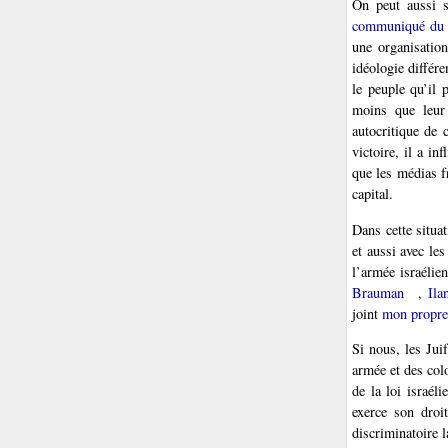
On peut aussi s
communiqué du 
une organisation
idéologie différ
le peuple qu’il 
moins que leur
autocritique de
victoire, il a in
que les médias f
capital.
Dans cette situat
et aussi avec le
l’armée israélie
Brauman
,
Ila
joint
mon propre 
Si nous, les Jui
armée et des col
de la loi israél
exerce son droit
discriminatoire l