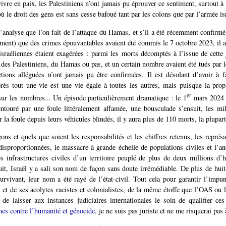
vivre en paix, les Palestiniens n’ont jamais pu éprouver ce sentiment, surtout à
ù le droit des gens est sans cesse bafoué tant par les colons que par l’armée is
l’analyse que l’on fait de l’attaque du Hamas, et s’il a été récemment confirmé
nt) que des crimes épouvantables avaient été commis le 7 octobre 2023, il a
 israéliennes étaient exagérées : parmi les morts décomptés à l’issue de cette 
des Palestiniens, du Hamas ou pas, et un certain nombre avaient été tués par le
ions alléguées n’ont jamais pu être confirmées. Il est désolant d’avoir à 
près tout une vie est une vie égale à toutes les autres, mais puisque la pr
er
ur les nombres... Un épisode particulièrement dramatique : le 1
mars 2024 
entouré par une foule littéralement affamée, une bousculade s’ensuit, les mili
r la foule depuis leurs véhicules blindés, il y aura plus de 110 morts, la plupart
ons et quels que soient les responsabilités et les chiffres retenus, les représa
disproportionnées, le massacre à grande échelle de populations civiles et l’a
es infrastructures civiles d’un territoire peuplé de plus de deux millions d’
uit, Israël y a sali son nom de façon sans doute irrémédiable. De plus de huit-
urvivant, leur nom a été rayé de l’état-civil. Tout cela pour garantir l’impu
 et de ses acolytes racistes et colonialistes, de la même étoffe que l’OAS ou
e de laisser aux instances judiciaires internationales le soin de qualifier ce
imes contre l’humanité et génocide
, je ne suis pas juriste et ne me risquerai pas 