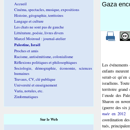
Gaza enco
Accueil
Cinéma, spectacles, musique, expositions
Histoire, géographie, territoires
Langage et culture
Les chats ne sont pas de gauche
Littérature, poésie, livres divers
Marcel Moiroud : journal-atelier
Palestine, Israël
Proches et amis
Racisme, antisémitisme, colonialisme
Réflexions politiques et philosophiques
Les événements q
Sociologie, démographie, économie, sciences
enfants meurent 
humaines
serait-ce qu’en
Travaux, CV, clé publique
israéliens. Toute
Université et enseignement
territoire gran
Varia, notules, etc.
l’exode des Pale
Zinformatiques
Sharon en novem
(guerre des six j
nuée
en 2012
Sur le Web
coordination de
tués, principale