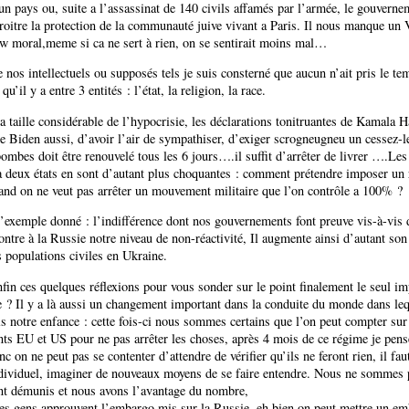
un pays ou, suite a l’assassinat de 140 civils affamés par l’armée, le gouverne
roitre la protection de la communauté juive vivant a Paris. Il nous manque un 
w moral,meme si ca ne sert à rien, on se sentirait moins mal…
 nos intellectuels ou supposés tels je suis consterné que aucun n’ait pris le te
 qu’il y a entre 3 entités : l’état, la religion, la race.
 la taille considérable de l’hypocrisie, les déclarations tonitruantes de Kamala H
de Biden aussi, d’avoir l’air de sympathiser, d’exiger scrogneugneu un cessez-l
bombes doit être renouvelé tous les 6 jours….il suffit d’arrêter de livrer ….Les
a deux états en sont d’autant plus choquantes : comment prétendre imposer un r
and on ne veut pas arrêter un mouvement militaire que l’on contrôle a 100% ?
 l’exemple donné : l’indifférence dont nos gouvernements font preuve vis-à-vis 
tre à la Russie notre niveau de non-réactivité, Il augmente ainsi d’autant son
s populations civiles en Ukraine.
nfin ces quelques réflexions pour vous sonder sur le point finalement le seul im
e ? Il y a là aussi un changement important dans la conduite du monde dans le
s notre enfance : cette fois-ci nous sommes certains que l’on peut compter sur
s EU et US pour ne pas arrêter les choses, après 4 mois de ce régime je pens
nc on ne peut pas se contenter d’attendre de vérifier qu’ils ne feront rien, il fa
ndividuel, imaginer de nouveaux moyens de se faire entendre. Nous ne sommes 
t démunis et nous avons l’avantage du nombre,
es gens approuvent l’embargo mis sur la Russie, eh bien on peut mettre un e