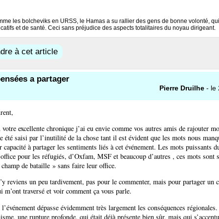
omme les bolcheviks en URSS, le Hamas a su rallier des gens de bonne volonté, qui 
atifs et de santé. Ceci sans préjudice des aspects totalitaires du noyau dirigeant.
re à cet article
ensées a partager
Pierre Druilhe
- le
rent,
u votre excellente chronique j’ai eu envie comme vos autres amis de rajouter mo
e été saisi par l’inutilité de la chose tant il est évident que les mots nous manq
r capacité à partager les sentiments liés à cet événement. Les mots puissants d
office pour les réfugiés, d’Oxfam, MSF et beaucoup d’autres , ces mots sont si
champ de bataille » sans faire leur office.
’y reviens un peu tardivement, pas pour le commenter, mais pour partager un 
i m’ont traversé et voir comment ça vous parle.
e l’événement dépasse évidemment très largement les conséquences régionales.
isme, une rupture profonde, qui était déjà présente bien sûr, mais qui s’accen