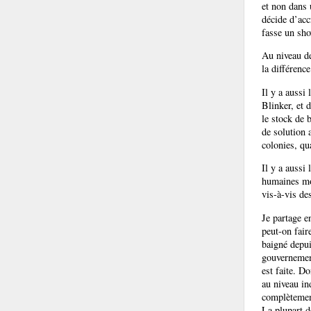
et non dans 
décide d’acc
fasse un sho
Au niveau de
la différence
Il y a aussi
Blinker, et 
le stock de 
de solution 
colonies, qu
Il y a aussi
humaines mon
vis-à-vis de
Je partage e
peut-on fair
baigné depui
gouvernement
est faite. Do
au niveau i
complètemen
La plupart d