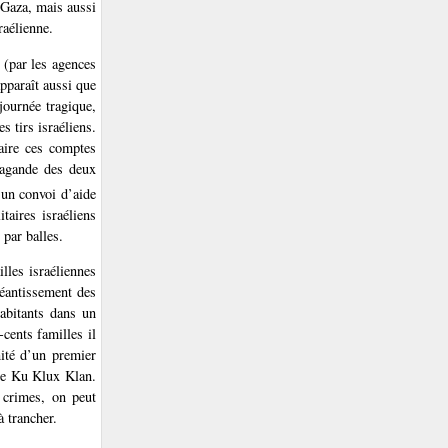
 Gaza, mais aussi
raélienne.
 (par les agences
pparaît aussi que
journée tragique,
s tirs israéliens.
faire ces comptes
opagande des deux
un convoi d’aide
taires israéliens
 par balles.
illes israéliennes
néantissement des
habitants dans un
cents familles il
nité d’un premier
 le Ku Klux Klan.
s crimes, on peut
à trancher.