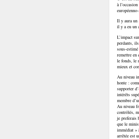
à l’occasion
européenno-a
Il y aura un
il y a eu un
L’impact sur
perdants, il
sous-estimé 
remettre en 
le fonds, le
mieux et con
Au niveau in
honte : comm
supporter d’
intérêts supé
membre d’un
Au niveau fr
contrôlés, m
je preferais
que le minis
immédiat » à
arrêtée est 