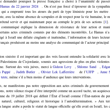
e demander pourquoi la presse française a choisi à l’unanimité de passer
Hamas du 22 janvier 2024
. On n’est pas forcé d’éprouver de la sympathi
 qui a emprunté tous les atours du parti de type léniniste pour les mettre
ente, avec la même absence de scrupules et de respect pour la vie humaine, le
prétend servir et qui maintenant paye au centuple le prix de ses actions
[
1
]
.
 communiqué explique la dimension de résistance de leur action et man
 certains actes criminels commis par des éléments incontrôlés. Le Hamas n’a
fligé à Israël une défaite cinglante et inattendue, l’information de leurs lecte
rançais produisent au moins une analyse du communiqué de l’acteur principal
ion sinistre il est important que des voix fassent entendre la solidarité avec 
s Palestiniens de Cisjordanie, soumis aux agressions de plus en plus violentes
nne. Surtout des voix juives, merci à
Gideon Levy
,
Shlomo Sand
,
Edga
n Pappé
,
Judith Butler
,
Olivier Lek Lafferrière
de l’
UJFP
,
Anne S
texte
, même s’il a bien moins d’audience que leurs interventions.
fs, ne manifestons pas notre opposition aux actes criminels du gouvernement 
ons, notre silence risque d’être interprété comme un accord tacite, un acquies
ienne du 19 juillet 2018 qui définit l’État d’Israël comme l’État-nation du pe
 naturel, culturel, religieux et historique à l’autodétermination. » Aux te
a langue arabe a perdu le statut de langue officielle qu’elle avait en Israël, les 