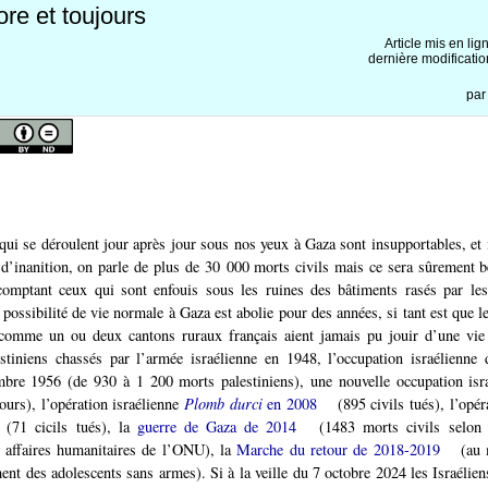
re et toujours
Article mis en lig
dernière modificatio
pa
ui se déroulent jour après jour sous nos yeux à Gaza sont insupportables, et 
d’inanition, on parle de plus de 30 000 morts civils mais ce sera sûrement 
 comptant ceux qui sont enfouis sous les ruines des bâtiments rasés par l
 possibilité de vie normale à Gaza est abolie pour des années, si tant est que l
d comme un ou deux cantons ruraux français aient jamais pu jouir d’une vie
stiniens chassés par l’armée israélienne en 1948, l’occupation israélienne 
bre 1956 (de 930 à 1 200 morts palestiniens), une nouvelle occupation isr
ours), l’opération israélienne
Plomb durci
en 2008
(895 civils tués), l’opé
(71 cicils tués), la
guerre de Gaza de 2014
(1483 morts civils selon 
s affaires humanitaires de l’ONU), la
Marche du retour de 2018-2019
(au 
ment des adolescents sans armes). Si à la veille du 7 octobre 2024 les Israélien