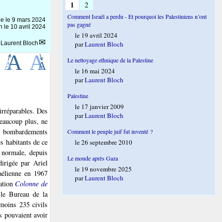
1
2
Comment Israël a perdu - Et pourquoi les Palestiniens n’ont
ne le
9 mars 2024
pas gagné
n le 10 avril 2024
le 19 avril 2024
r
Laurent Bloch
par
Laurent Bloch
Le nettoyage ethnique de la Palestine
le 16 mai 2024
par
Laurent Bloch
Palestine
le 17 janvier 2009
irréparables. Des
par
Laurent Bloch
beaucoup plus, ne
es bombardements
Comment le peuple juif fut inventé ?
es habitants de ce
le 26 septembre 2010
 normale, depuis
Le monde après Gaza
dirigée par Ariel
le 19 novembre 2025
aélienne en 1967
par
Laurent Bloch
ration
Colonne de
le Bureau de la
moins 235 civils
s pouvaient avoir