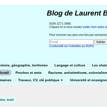
Blog de Laurent 
ISSN 2271-3980
Cliquez ici si vous voulez
visiter mon autre si
Pour recevoir (au plus une fois par semaine) 
Conformité de l’infolettre au RGPD
stoire, géographie, territoires
Langage et culture
Les chat
Israël
Proches et amis
Racisme, antisémitisme, colonialis
umaines
Travaux, CV, clé publique
Université et enseign
▼
tine, Israël