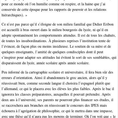
pour ce monde où l’on humilie comme on respire, et la haine que j’ai
conservée de cette époque pour les rapports de pouvoir et les relations
hiérarchiques). »
Ce n’est pas parce qu’il s’éloigne de son milieu familial que Didier Eribon
est accueilli à bras ouvert dans le milieu bourgeois du lycée, ni qu’il en
adopte spontanément les comportements attendus. Il est de tous les chahuts,
de toutes les insubordinations. À plusieurs reprises l’institution tente de
l’évincer, de façon plus ou moins insidieuse. Le soutien de sa mère et de
quelques enseignants, l’amitié de quelques condisciples dont il peut
s’inspirer pour adapter ses attitudes lui évitent le sort de ses semblables, qui
disparaissent du lycée, année scolaire après année scolaire.
Peu informé de la cartographie scolaire et universitaire, il fera bien sûr des
erreurs d’orientation. Ainsi il abandonnera le grec ancien, alors qu’il y
réussissait bien, comme seconde langue il choisira l’espagnol plutôt que
l’allemand, ce qui le placera avec les élèves les plus faibles. Après le bac il
ignorera les classes préparatoires, auxquelles il pouvait prétendre. Après
deux ans à l’université, ses parents ne pourront plus financer ses études, il
se raccrochera aux branches en réussissant le concours des IPES mais
échouera à l’agrégation de philosophie, ce qui le mettra dans une impasse,
avec une thèse qu’il n’aura pas les moyens de terminer. Où l’on voit que « le