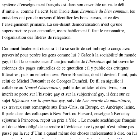
système d’enseignement français est dans son ensemble un vaste délit
d’initié », comme l’a écrit Jean Tirole dans
Économie du bien commun
, les
outsiders ont peu de moyens d’identifier les bons cursus, et ce dès
l’enseignement primaire. La soi-disant démocratisation n’est qu’une
superstructure pour camoufler, assez habilement il faut le reconnaître,
l’organisation des filières de relégation.
Comment finalement réussira-t-il à se sortir de cet imbroglio conçu avec
perversité pour perdre les gens comme lui ? Grâce à la sociabilité du monde
gay, il fait la connaissance d’une journaliste de
Libération
qui lui ouvre les
colonnes des pages culturelles de ce quotidien ; il y publie des critiques
littéraires, puis un entretien avec Pierre Bourdieu, dont il devient l’ami, puis
celui de Michel Foucault et de Georges Dumézil. De fil en aiguille il
collabore au
Nouvel Observateur
, publie des articles et des livres, son
intérêt se porte sur l’histoire gay et sur la subjectivité gay, il écrit sur ce
sujet
Réflexions sur la question gay
, suivi de
Une morale du minoritaire
,
ses travaux sont remarqués aux États-Unis, en Europe, en Amérique latine,
il parle dans des colloques à New York ou Harvard, enseigne à Berkeley,
séjourne à Princeton, reçoit un prix à Yale... Le monde académique français
est donc bien obligé de se rendre à l’évidence : ce type qui n’est même pas
passé par la rue d’Ulm a quand même des choses intéressantes à dire, on lui