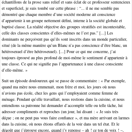
échantillons de la prose sans relief et sans éclat de ce professeur sentencieux
et superficiel, je suis tombé sur cette phrase : “... il ne me semble pas
démontré que chaque membre d’une société moderne ait conscience
d’appartenir à un groupe nettement défini, interne à la société globale et
baptisé classe. La réalité objective des groupes stratifiés est incontestable,
celle des classes conscientes d’elles-mêmes ne l’est pas.” [...] Les
dominants ne perçoivent pas qu’ils sont inscrits dans un monde particulier,
situé (de la même manière qu’un Blanc n’a pas conscience d’être blanc, un
hétérosexuel d’être hétérosexuel). [...] Pour ce qui me concerne, j’ai
toujours éprouvé au plus profond de moi-même le sentiment d’appartenir à
une classe. Ce qui ne signifie pas l’appartenance à une classe consciente
d’elle-même. »
Suit un épisode douloureux qui se passe de commentaire : « Par exemple,
quand ma mère nous emmenait, mon frère et moi, les jours où nous
n’avions pas école, chez les gens qui l’employaient comme femme de
ménage. Pendant qu’elle travaillait, nous restions dans la cuisine, et nous
entendions sa patronne lui demander d’accomplir telle ou telle tâche, lui
adresser compliments et reproches (un jour, lui disant : « Je suis très
déçue ; on ne peut pas vous faire confiance », et ma mère arrivant en larmes
dans la cuisine, où nous étions effarés de la voir dans un tel état. Et le
dégoût que j’éprouve encore, quand j’y repense – ah ! ce ton de voix ! –,