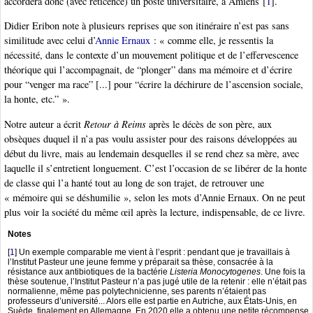
accordera donc (avec réticence) un poste universitaire, à Amiens
[
1
]
.
Didier Eribon note à plusieurs reprises que son itinéraire n’est pas sans
similitude avec celui d’
Annie Ernaux
: « comme elle, je ressentis la
nécessité, dans le contexte d’un mouvement politique et de l’effervescence
théorique qui l’accompagnait, de “plonger” dans ma mémoire et d’écrire
pour “venger ma race” [...] pour “écrire la déchirure de l’ascension sociale,
la honte, etc.” ».
Notre auteur a écrit
Retour à Reims
après le décès de son père, aux
obsèques duquel il n’a pas voulu assister pour des raisons développées au
début du livre, mais au lendemain desquelles il se rend chez sa mère, avec
laquelle il s’entretient longuement. C’est l’occasion de se libérer de la honte
de classe qui l’a hanté tout au long de son trajet, de retrouver une
« mémoire qui se déshumilie », selon les mots d’Annie Ernaux. On ne peut
plus voir la société du même œil après la lecture, indispensable, de ce livre.
Notes
[
1
]
Un exemple comparable me vient à l’esprit : pendant que je travaillais à
l’Institut Pasteur une jeune femme y préparait sa thèse, consacrée à la
résistance aux antibiotiques de la bactérie
Listeria Monocytogenes
. Une fois la
thèse soutenue, l’Institut Pasteur n’a pas jugé utile de la retenir : elle n’était pas
normalienne, même pas polytechnicienne, ses parents n’étaient pas
professeurs d’université... Alors elle est partie en Autriche, aux États-Unis, en
Suède, finalement en Allemagne. En 2020 elle a obtenu une petite récompense