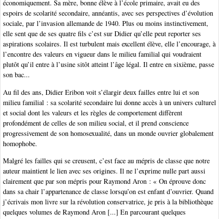
économiquement. Sa mère, bonne élève à l’école primaire, avait eu des
espoirs de scolarité secondaire, annéantis, avec ses perspectives d’évolution
sociale, par l’invasion allemande de 1940. Plus ou moins instinctivement,
elle sent que de ses quatre fils c’est sur Didier qu’elle peut reporter ses
aspirations scolaires. Il est turbulent mais excellent élève, elle l’encourage, à
l’encontre des valeurs en vigueur dans le milieu familial qui voudraient
plutôt qu’il entre à l’usine sitôt atteint l’âge légal. Il entre en sixième, passe
son bac...
Au fil des ans, Didier Eribon voit s’élargir deux failles entre lui et son
milieu familial : sa scolarité secondaire lui donne accès à un univers culturel
et social dont les valeurs et les règles de comportement diffèrent
profondément de celles de son milieu social, et il prend conscience
progressivement de son homosexualité, dans un monde ouvrier globalement
homophobe.
Malgré les failles qui se creusent, c’est face au mépris de classe que notre
auteur maintient le lien avec ses origines. Il ne l’exprime nulle part aussi
clairement que par son mépris pour Raymond Aron : « On éprouve donc
dans sa chair l’appartenance de classe lorsqu’on est enfant d’ouvrier. Quand
j’écrivais mon livre sur la révolution conservatrice, je pris à la bibliothèque
quelques volumes de Raymond Aron [...] En parcourant quelques