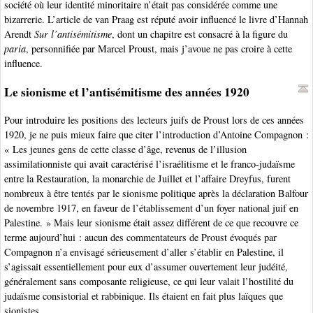
société où leur identité minoritaire n’était pas considérée comme une
bizarrerie. L’article de van Praag est réputé avoir influencé le livre d’Hannah
Arendt
Sur l’antisémitisme
, dont un chapitre est consacré à la figure du
paria
, personnifiée par Marcel Proust, mais j’avoue ne pas croire à cette
influence.
Le sionisme et l’antisémitisme des années 1920
Pour introduire les positions des lecteurs juifs de Proust lors de ces années
1920, je ne puis mieux faire que citer l’introduction d’Antoine Compagnon :
« Les jeunes gens de cette classe d’âge, revenus de l’illusion
assimilationniste qui avait caractérisé l’israélitisme et le franco-judaïsme
entre la Restauration, la monarchie de Juillet et l’affaire Dreyfus, furent
nombreux à être tentés par le sionisme politique après la déclaration Balfour
de novembre 1917, en faveur de l’établissement d’un foyer national juif en
Palestine. » Mais leur sionisme était assez différent de ce que recouvre ce
terme aujourd’hui : aucun des commentateurs de Proust évoqués par
Compagnon n’a envisagé sérieusement d’aller s’établir en Palestine, il
s’agissait essentiellement pour eux d’assumer ouvertement leur judéité,
généralement sans composante religieuse, ce qui leur valait l’hostilité du
judaïsme consistorial et rabbinique. Ils étaient en fait plus laïques que
sionistes.