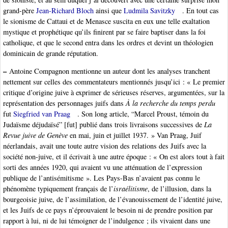
grand-père
Jean-Richard Bloch
ainsi que
Ludmila Savitzky
. En tout cas
le sionisme de Cattaui et de Menasce suscita en eux une telle exaltation
mystique et prophétique qu’ils finirent par se faire baptiser dans la foi
catholique, et que le second entra dans les ordres et devint un théologien
dominicain de grande réputation.
–
Antoine Compagnon mentionne un auteur dont les analyses tranchent
nettement sur celles des commentateurs mentionnés jusqu’ici : « Le premier
critique d’origine juive à exprimer de sérieuses réserves, argumentées, sur la
représentation des personnages juifs dans
À la recherche du temps perdu
fut
Siegfried van Praag
. Son long article, “Marcel Proust, témoin du
Judaïsme déjudaïsé” [fut] publié dans trois livraisons successives de
La
Revue juive de Genève
en mai, juin et juillet 1937. » Van Praag, Juif
néerlandais, avait une toute autre vision des relations des Juifs avec la
société non-juive, et il écrivait à une autre époque : « On est alors tout à fait
sorti des années 1920, qui avaient vu une atténuation de l’expression
publique de l’antisémitisme ». Les Pays-Bas n’avaient pas connu le
phénomène typiquement français de l’
israélitisme
, de l’illusion, dans la
bourgeoisie juive, de l’assimilation, de l’évanouissement de l’identité juive,
et les Juifs de ce pays n’éprouvaient le besoin ni de prendre position par
rapport à lui, ni de lui témoigner de l’indulgence ; ils vivaient dans une