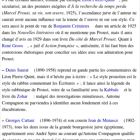
sécularisé, un des premiers exégètes d’
À la recherche du temps perdu
(
Marcel Proust, sa vie, son œuvre
, 1925), l’ascendance juive de l’auteur ne
saurait avoir aucune influence sur la teneur de l’œuvre ni sur son style. Ce
sera aussi le point de vue de
Benjamin Crémieux
dans un article de 1925
dans les
Nouvelles littéraires
où il ne mentionne pas Proust, mais il aura
changé d’avis en 1929 dans son livre
Du côté de Marcel Proust
. Quant à
René Groos
, « juif d’
Action française
», antisémite, il lui faut bien des
contorsions rhétoriques pour concilier ses idées avec son admiration pour
Proust.
–
Denis Saurat
(1890-1958) reprend en gande partie les commentaires de
Léon Pierre-Quint, mais il n’hésite pas à écrire : « Le style proustien est le
style du rabbin commentant les Écritures » ; il lance ainsi la légende du
style rabbinique de Proust, voire de sa familiarité avec la
Kabbale
et le
livre du
Zohar
: malgré des investigations minutieuses, Antoine
Compagnon ne parviendra à identifier aucun fondement réel à ces
élucubrations.
–
Georges Cattaui
(1896-1974) et son cousin
Jean de Menasce
(1902-
1973), tous les deux issus de la grande bourgeoisie juive égyptienne,
appartiennent avec André Spire au courant qu’Antoine Compagnon qualifie
de sioniste, et au sein duquel j’ai découvert avec une certaine surprise mon