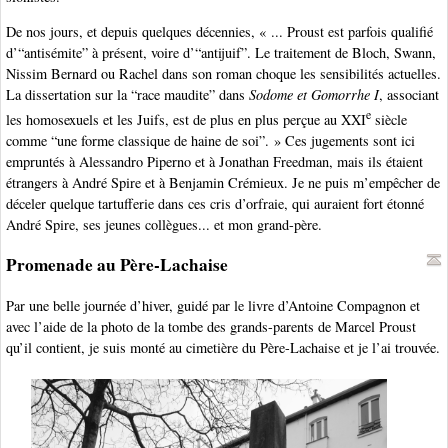
De nos jours, et depuis quelques décennies, « ... Proust est parfois qualifié
d’“antisémite” à présent, voire d’“antijuif”. Le traitement de Bloch, Swann,
Nissim Bernard ou Rachel dans son roman choque les sensibilités actuelles.
La dissertation sur la “race maudite” dans
Sodome et Gomorrhe I
, associant
e
les homosexuels et les Juifs, est de plus en plus perçue au XXI
siècle
comme “une forme classique de haine de soi”. » Ces jugements sont ici
empruntés à Alessandro Piperno et à Jonathan Freedman, mais ils étaient
étrangers à André Spire et à Benjamin Crémieux. Je ne puis m’empêcher de
déceler quelque tartufferie dans ces cris d’orfraie, qui auraient fort étonné
André Spire, ses jeunes collègues... et mon grand-père.
Promenade au Père-Lachaise
Par une belle journée d’hiver, guidé par le livre d’Antoine Compagnon et
avec l’aide de la photo de la tombe des grands-parents de Marcel Proust
qu’il contient, je suis monté au cimetière du Père-Lachaise et je l’ai trouvée.