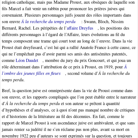
religion catholique, mais pas Madame Proust, aux obsèques de laquelle son
fils Marcel a fait venir un rabbin pour prononcer les prières juives qui
convenaient. Plusieurs personnages juifs jouent des rôles importants dans
son œuvre
À la recherche du temps perdu
: Swann, Bloch, Nissim
Bernard, Rachel. Les péripéties de l’
affaire Dreyfus
, les positions des
différents personnages à l’égard de l’Affaire, leurs évolutions au fil du
temps composent une trame qui court tout au long de l’œuvre. Dans la vie
Proust était dreyfusard, c’est lui qui a rallié Anatole France à cette cause, ce
qui ne l’empêchait pas d’avoir parmi ses amis des antisémites patentés,
comme
Léon Daudet
, membre du jury du prix Goncourt, et qui joua un
rôle déterminant dans l’attribution de ce prix à Proust, en 1919, pour
À
l’ombre des jeunes filles en fleurs
, second volume d’
À la recherche du
temps perdu
.
Bref, la question juive est omniprésente dans la vie de Proust comme dans
son œuvre, et les rapports compliqués que l’on peut établir entre le narrateur
d’
À la recherche du temps perdu
et son auteur se prêtent à quantité
d’hypothèses et d’analyses, ce à quoi n’ont pas manqué nombre de critiques
et d’historiens de la littérature au fil des décennies. En fait, comme le
rapport de Marcel Proust à son ascendance juive est ambivalent, et que sans
jamais renier sa judéité il ne s’en réclame pas non plus, avant sa mort en
novembre 1922 peu d’auteurs se sont exprimés sur la question, et toujours