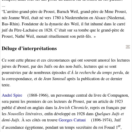
...
“L’arrière-grand-père de Proust, Baruch Weil, grand-père de Mme Proust,
née Jeanne Weil, était né vers 1780 à Niederenheim en Alsace (Niedernai,
Bas-Rhin). Fondateur de la dynastie des Weil, il fut inhumé dans le carré
juif du Père-Lachaise en 1828. C’était sur sa tombe que le grand-père de
Proust, Nathé Weil, menait rituellement son petit-fils. »
Déluge d’interprétations
Ce sont cette phrase et ces circonstances qui ont souvent amorcé les lectures
juives de Proust, par des Juifs ou des non-Juifs, lectures qui se sont
poursuivies par de nombreux épisodes d’
À la recherche du temps perdu
, de
la correspondance, et de
Jean Santeuil
après la publication de ce dernier
texte.
André Spire
(1868-1966), un personnage central du livre de Compagnon,
sera parmi les premiers de ces lecteurs de Proust, par un article de 1923
publié d’abord en anglais dans la
Jewish Chronicle
, repris en français par
les
Nouvelles littéraires
, enfin développé en 1928 dans
Quelques Juifs et
demi-Juifs
. À ses côtés on trouve
Georges Cattaui
(1896-1974), Juif
er
d’ascendance égyptienne, pendant un temps secrétaire du roi Fouad 1
,