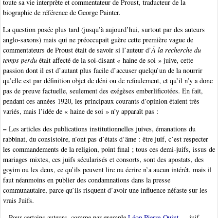
toute sa vie interprète et commentateur de Proust, traducteur de la
biographie de référence de George Painter.
La question posée plus tard (jusqu’à aujourd’hui, surtout par des auteurs
anglo-saxons) mais qui ne préoccupait guère cette première vague de
commentateurs de Proust était de savoir si l’auteur d’
À la recherche du
temps perdu
était affecté de la soi-disant « haine de soi » juive, cette
passion dont il est d’autant plus facile d’accuser quelqu’un de la nourrir
qu’elle est par définition objet de déni ou de refoulement, et qu’il n’y a donc
pas de preuve factuelle, seulement des exégèses emberlificotées. En fait,
pendant ces années 1920, les principaux courants d’opinion étaient très
variés, mais l’idée de « haine de soi » n’y apparaît pas :
–
Les articles des publications institutionnelles juives, émanations du
rabbinat, du consistoire, n’ont pas d’états d’âme : être juif, c’est respecter
les commandements de la religion, point final ; tous ces demi-juifs, issus de
mariages mixtes, ces juifs sécularisés et consorts, sont des apostats, des
goyim ou les deux, ce qu’ils peuvent lire ou écrire n’a aucun intérêt, mais il
faut néanmoins en publier des condamnations dans la presse
communautaire, parce qu’ils risquent d’avoir une influence néfaste sur les
vrais Juifs.
–
Pour certains auteurs, comme par exemple
Léon Pierre-Quint
, juif