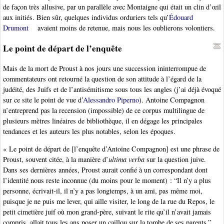
de façon très allusive, par un parallèle avec Montaigne qui était un clin d’œil
aux initiés. Bien sûr, quelques individus orduriers tels qu’
Édouard
Drumont
avaient moins de retenue, mais nous les oublierons volontiers.
Le point de départ de l’enquête
Mais de la mort de Proust à nos jours une succession ininterrompue de
commentateurs ont retourné la question de son attitude à l’égard de la
judéité, des Juifs et de l’antisémitisme sous tous les angles (j’ai déjà évoqué
sur ce site le point de vue d’
Alessandro Piperno
). Antoine Compagnon
n’entreprend pas la recension (impossible) de ce corpus multilingue de
plusieurs mètres linéaires de bibliothèque, il en dégage les principales
tendances et les auteurs les plus notables, selon les époques.
« Le point de départ de [l’enquête d’Antoine Compagnon] est une phrase de
Proust, souvent citée, à la manière d’
ultima verba
sur la question juive.
Dans ses dernières années, Proust aurait confié à un correspondant dont
l’identité nous reste inconnue (du moins pour le moment) : “Il n’y a plus
personne, écrivait-il, il n’y a pas longtemps, à un ami, pas même moi,
puisque je ne puis me lever, qui aille visiter, le long de la rue du Repos, le
petit cimetière juif où mon grand-père, suivant le rite qu’il n’avait jamais
compris, allait tous les ans poser un caillou sur la tombe de ses parents.”