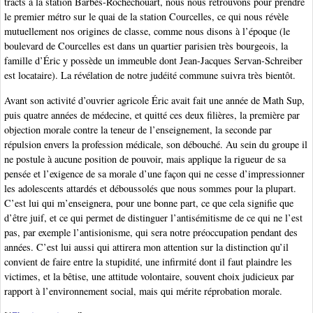
tracts à la station Barbès-Rochechouart, nous nous retrouvons pour prendre
le premier métro sur le quai de la station Courcelles, ce qui nous révèle
mutuellement nos origines de classe, comme nous disons à l’époque (le
boulevard de Courcelles est dans un quartier parisien très bourgeois, la
famille d’Éric y possède un immeuble dont Jean-Jacques Servan-Schreiber
est locataire). La révélation de notre judéité commune suivra très bientôt.
Avant son activité d’ouvrier agricole Éric avait fait une année de Math Sup,
puis quatre années de médecine, et quitté ces deux filières, la première par
objection morale contre la teneur de l’enseignement, la seconde par
répulsion envers la profession médicale, son débouché. Au sein du groupe il
ne postule à aucune position de pouvoir, mais applique la rigueur de sa
pensée et l’exigence de sa morale d’une façon qui ne cesse d’impressionner
les adolescents attardés et déboussolés que nous sommes pour la plupart.
C’est lui qui m’enseignera, pour une bonne part, ce que cela signifie que
d’être juif, et ce qui permet de distinguer l’antisémitisme de ce qui ne l’est
pas, par exemple l’antisionisme, qui sera notre préoccupation pendant des
années. C’est lui aussi qui attirera mon attention sur la distinction qu’il
convient de faire entre la stupidité, une infirmité dont il faut plaindre les
victimes, et la bêtise, une attitude volontaire, souvent choix judicieux par
rapport à l’environnement social, mais qui mérite réprobation morale.