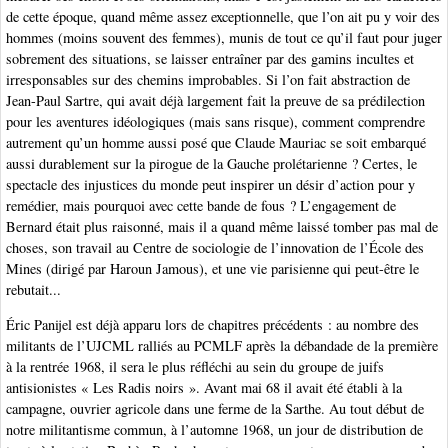
de cette époque, quand même assez exceptionnelle, que l’on ait pu y voir des
hommes (moins souvent des femmes), munis de tout ce qu’il faut pour juger
sobrement des situations, se laisser entraîner par des gamins incultes et
irresponsables sur des chemins improbables. Si l’on fait abstraction de
Jean-Paul Sartre, qui avait déjà largement fait la preuve de sa prédilection
pour les aventures idéologiques (mais sans risque), comment comprendre
autrement qu’un homme aussi posé que Claude Mauriac se soit embarqué
aussi durablement sur la pirogue de la Gauche prolétarienne ? Certes, le
spectacle des injustices du monde peut inspirer un désir d’action pour y
remédier, mais pourquoi avec cette bande de fous ? L’engagement de
Bernard était plus raisonné, mais il a quand même laissé tomber pas mal de
choses, son travail au Centre de sociologie de l’innovation de l’École des
Mines (dirigé par Haroun Jamous), et une vie parisienne qui peut-être le
rebutait...
Éric Panijel est déjà apparu lors de chapitres précédents : au nombre des
militants de l’UJCML ralliés au PCMLF après la débandade de la première
à la rentrée 1968, il sera le plus réfléchi au sein du groupe de juifs
antisionistes « Les Radis noirs ». Avant mai 68 il avait été établi à la
campagne, ouvrier agricole dans une ferme de la Sarthe. Au tout début de
notre militantisme commun, à l’automne 1968, un jour de distribution de