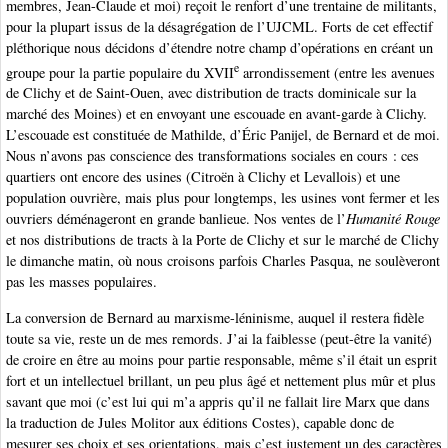
membres, Jean-Claude et moi) reçoit le renfort d’une trentaine de militants,
pour la plupart issus de la désagrégation de l’UJCML. Forts de cet effectif
pléthorique nous décidons d’étendre notre champ d’opérations en créant un
e
groupe pour la partie populaire du XVII
arrondissement (entre les avenues
de Clichy et de Saint-Ouen, avec distribution de tracts dominicale sur la
marché des Moines) et en envoyant une escouade en avant-garde à Clichy.
L’escouade est constituée de Mathilde, d’Éric Panijel, de Bernard et de moi.
Nous n’avons pas conscience des transformations sociales en cours : ces
quartiers ont encore des usines (Citroën à Clichy et Levallois) et une
population ouvrière, mais plus pour longtemps, les usines vont fermer et les
ouvriers déménageront en grande banlieue. Nos ventes de l’
Humanité Rouge
et nos distributions de tracts à la Porte de Clichy et sur le marché de Clichy
le dimanche matin, où nous croisons parfois Charles Pasqua, ne soulèveront
pas les masses populaires.
La conversion de Bernard au marxisme-léninisme, auquel il restera fidèle
toute sa vie, reste un de mes remords. J’ai la faiblesse (peut-être la vanité)
de croire en être au moins pour partie responsable, même s’il était un esprit
fort et un intellectuel brillant, un peu plus âgé et nettement plus mûr et plus
savant que moi (c’est lui qui m’a appris qu’il ne fallait lire Marx que dans
la traduction de Jules Molitor aux éditions Costes), capable donc de
mesurer ses choix et ses orientations, mais c’est justement un des caractères