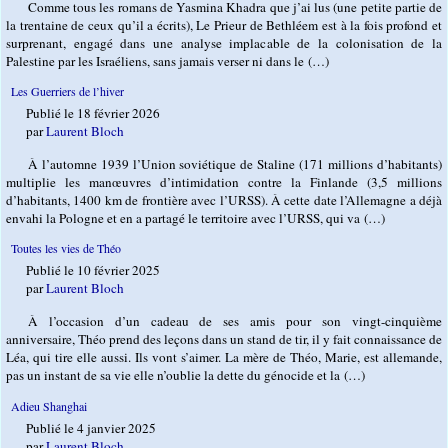
Comme tous les romans de Yasmina Khadra que j’ai lus (une petite partie de
la trentaine de ceux qu’il a écrits), Le Prieur de Bethléem est à la fois profond et
surprenant, engagé dans une analyse implacable de la colonisation de la
Palestine par les Israéliens, sans jamais verser ni dans le (…)
Les Guerriers de l’hiver
Publié le 18 février 2026
par
Laurent Bloch
À l’automne 1939 l’Union soviétique de Staline (171 millions d’habitants)
multiplie les manœuvres d’intimidation contre la Finlande (3,5 millions
d’habitants, 1400 km de frontière avec l’URSS). À cette date l’Allemagne a déjà
envahi la Pologne et en a partagé le territoire avec l’URSS, qui va (…)
Toutes les vies de Théo
Publié le 10 février 2025
par
Laurent Bloch
À l’occasion d’un cadeau de ses amis pour son vingt-cinquième
anniversaire, Théo prend des leçons dans un stand de tir, il y fait connaissance de
Léa, qui tire elle aussi. Ils vont s’aimer. La mère de Théo, Marie, est allemande,
pas un instant de sa vie elle n’oublie la dette du génocide et la (…)
Adieu Shanghai
Publié le 4 janvier 2025
par
Laurent Bloch