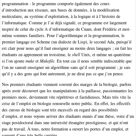
programmation : le programme comporte également des cours
d’introduction aux réseaux, aux bases de données, à la modélisation
moléculaire, au système d’exploitation, à la logique et à l’histoire de
l’informatique. Comme je l’ai déjà signalé, ce programme est largement
inspiré de celui du cycle A d’informatique du Cnam, dont Frédéric et moi-
même sommes familiers. Pour l’algorithmique et la programmation, le
premier langage est Scheme (un dialecte de Lisp), le second Ada, puisqu’il
est clair pour nous qu’il faut enseigner au moins deux langages ; en fait les
étudiants en apprennent un troisième, le
shell
Unix, et même un quatrième
si l’on ajoute
make
et
Makefile
. En tout cas il nous semble indiscutable que
l’on ne saurait enseigner un algorithme sans qu’il soit programmé ; je sais
qu’il y a des gens qui font autrement, je ne dirai pas ce que j’en pense.
Nos premiers étudiants viennent souvent des marges de la biologie, parfois
après avoir découvert que les manipulations à la paillasse, passionnantes les
premiers mois, deviennent vite répétitives et fastidieuses. Mais très vite la
crise de l’emploi en biologie renouvelle notre public. En effet, les effectifs
des cursus de biologie sont très excessifs en regard des possibilités
d’emploi, et nous voyons arriver des étudiants munis d’une thèse, voire d’un
stage postdoctoral dans une université étrangère prestigieuse, et qui n’ont
pas de travail. À tous, notre formation a ouvert les portes d’un emploi, et
souvent d’une très belle carrière.