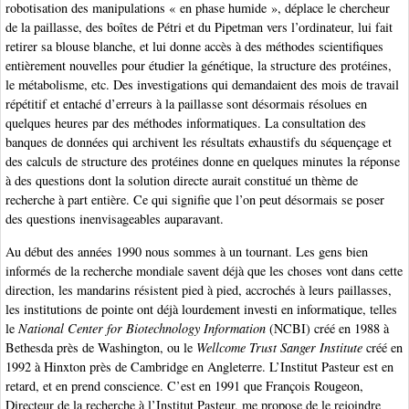
robotisation des manipulations « en phase humide », déplace le chercheur
de la paillasse, des boîtes de Pétri et du Pipetman vers l’ordinateur, lui fait
retirer sa blouse blanche, et lui donne accès à des méthodes scientifiques
entièrement nouvelles pour étudier la génétique, la structure des protéines,
le métabolisme, etc. Des investigations qui demandaient des mois de travail
répétitif et entaché d’erreurs à la paillasse sont désormais résolues en
quelques heures par des méthodes informatiques. La consultation des
banques de données qui archivent les résultats exhaustifs du séquençage et
des calculs de structure des protéines donne en quelques minutes la réponse
à des questions dont la solution directe aurait constitué un thème de
recherche à part entière. Ce qui signifie que l’on peut désormais se poser
des questions inenvisageables auparavant.
Au début des années 1990 nous sommes à un tournant. Les gens bien
informés de la recherche mondiale savent déjà que les choses vont dans cette
direction, les mandarins résistent pied à pied, accrochés à leurs paillasses,
les institutions de pointe ont déjà lourdement investi en informatique, telles
le
National Center for Biotechnology Information
(NCBI) créé en 1988 à
Bethesda près de Washington, ou le
Wellcome Trust Sanger Institute
créé en
1992 à Hinxton près de Cambridge en Angleterre. L’Institut Pasteur est en
retard, et en prend conscience. C’est en 1991 que François Rougeon,
Directeur de la recherche à l’Institut Pasteur, me propose de le rejoindre