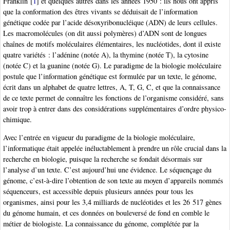
Franklin
[
1
]
et quelques autres dans les années 1950 : ils nous ont appris
que la conformation des êtres vivants se déduisait de l’information
génétique codée par l’acide désoxyribonucléique (ADN) de leurs cellules.
Les macromolécules (on dit aussi polymères) d’ADN sont de longues
chaînes de motifs moléculaires élémentaires, les nucléotides, dont il existe
quatre variétés : l’adénine (notée A), la thymine (notée T), la cytosine
(notée C) et la guanine (notée G). Le paradigme de la biologie moléculaire
postule que l’information génétique est formulée par un texte, le génome,
écrit dans un alphabet de quatre lettres, A, T, G, C, et que la connaissance
de ce texte permet de connaître les fonctions de l’organisme considéré, sans
avoir trop à entrer dans des considérations supplémentaires d’ordre physico-
chimique.
Avec l’entrée en vigueur du paradigme de la biologie moléculaire,
l’informatique était appelée inéluctablement à prendre un rôle crucial dans la
recherche en biologie, puisque la recherche se fondait désormais sur
l’analyse d’un texte. C’est aujourd’hui une évidence. Le séquençage du
génome, c’est-à-dire l’obtention de son texte au moyen d’appareils nommés
séquenceurs, est accessible depuis plusieurs années pour tous les
organismes, ainsi pour les 3,4 milliards de nucléotides et les 26 517 gènes
du génome humain, et ces données on bouleversé de fond en comble le
métier de biologiste. La connaissance du génome, complétée par la