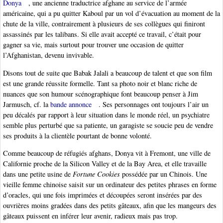
Donya
, une ancienne traductrice afghane au service de l’armée
américaine, qui a pu quitter Kaboul par un vol d’évacuation au moment de la
chute de la ville, contrairement à plusieurs de ses collègues qui finiront
assassinés par les talibans. Si elle avait accepté ce travail, c’était pour
gagner sa vie, mais surtout pour trouver une occasion de quitter
l’Afghanistan, devenu invivable.
Disons tout de suite que Babak Jalali a beaucoup de talent et que son film
est une grande réussite formelle. Tant sa photo noir et blanc riche de
nuances que son humour scénographique font beaucoup penser à Jim
Jarmusch, cf. la
bande annonce
. Ses personnages ont toujours l’air un
peu décalés par rapport à leur situation dans le monde réel, un psychiatre
semble plus perturbé que sa patiente, un garagiste se soucie peu de vendre
ses produits à la clientèle pourtant de bonne volonté.
Comme beaucoup de réfugiés afghans, Donya vit à Fremont, une ville de
Californie proche de la Silicon Valley et de la Bay Area, et elle travaille
dans une petite usine de
Fortune Cookies
possédée par un Chinois. Une
vieille femme chinoise saisit sur un ordinateur des petites phrases en forme
d’oracles, qui une fois imprimées et découpées seront insérées par des
ouvrières moins gradées dans des petits gâteaux, afin que les mangeurs des
gâteaux puissent en inférer leur avenir, radieux mais pas trop.