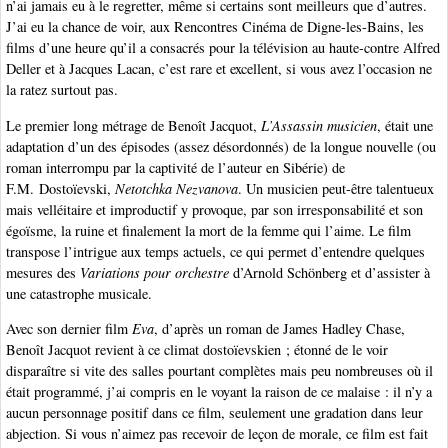
n’ai jamais eu à le regretter, même si certains sont meilleurs que d’autres.
J’ai eu la chance de voir, aux Rencontres Cinéma de Digne-les-Bains, les
films d’une heure qu’il a consacrés pour la télévision au haute-contre Alfred
Deller et à Jacques Lacan, c’est rare et excellent, si vous avez l’occasion ne
la ratez surtout pas.
Le premier long métrage de Benoît Jacquot,
L’Assassin musicien
, était une
adaptation d’un des épisodes (assez désordonnés) de la longue nouvelle (ou
roman interrompu par la captivité de l’auteur en Sibérie) de
F.M. Dostoïevski,
Netotchka Nezvanova
. Un musicien peut-être talentueux
mais velléitaire et improductif y provoque, par son irresponsabilité et son
égoïsme, la ruine et finalement la mort de la femme qui l’aime. Le film
transpose l’intrigue aux temps actuels, ce qui permet d’entendre quelques
mesures des
Variations pour orchestre
d’Arnold Schönberg et d’assister à
une catastrophe musicale.
Avec son dernier film
Eva
, d’après un roman de James Hadley Chase,
Benoît Jacquot revient à ce climat dostoïevskien ; étonné de le voir
disparaître si vite des salles pourtant complètes mais peu nombreuses où il
était programmé, j’ai compris en le voyant la raison de ce malaise : il n’y a
aucun personnage positif dans ce film, seulement une gradation dans leur
abjection. Si vous n’aimez pas recevoir de leçon de morale, ce film est fait