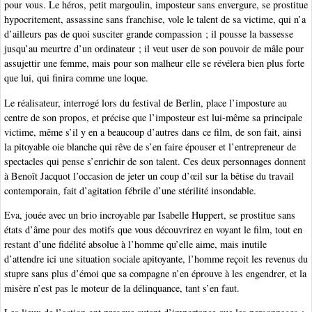
pour vous. Le héros, petit margoulin, imposteur sans envergure, se prostitue
hypocritement, assassine sans franchise, vole le talent de sa victime, qui n’a
d’ailleurs pas de quoi susciter grande compassion ; il pousse la bassesse
jusqu’au meurtre d’un ordinateur ; il veut user de son pouvoir de mâle pour
assujettir une femme, mais pour son malheur elle se révélera bien plus forte
que lui, qui finira comme une loque.
Le réalisateur, interrogé lors du festival de Berlin, place l’imposture au
centre de son propos, et précise que l’imposteur est lui-même sa principale
victime, même s’il y en a beaucoup d’autres dans ce film, de son fait, ainsi
la pitoyable oie blanche qui rêve de s’en faire épouser et l’entrepreneur de
spectacles qui pense s’enrichir de son talent. Ces deux personnages donnent
à Benoît Jacquot l’occasion de jeter un coup d’œil sur la bêtise du travail
contemporain, fait d’agitation fébrile d’une stérilité insondable.
Eva, jouée avec un brio incroyable par Isabelle Huppert, se prostitue sans
états d’âme pour des motifs que vous découvrirez en voyant le film, tout en
restant d’une fidélité absolue à l’homme qu’elle aime, mais inutile
d’attendre ici une situation sociale apitoyante, l’homme reçoit les revenus du
stupre sans plus d’émoi que sa compagne n’en éprouve à les engendrer, et la
misère n’est pas le moteur de la délinquance, tant s’en faut.