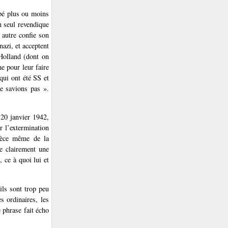
cipé plus ou moins
n seul revendique
 autre confie son
nazi, et acceptent
 Holland (dont on
e pour leur faire
qui ont été SS et
ne savions pas ».
 20 janvier 1942,
 l’extermination
ièce même de la
e clairement une
 ce à quoi lui et
ils sont trop peu
 ordinaires, les
e phrase fait écho