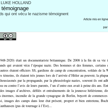
E LUKE HOLLAND
r témoignage
s qui ont vécu le nazisme témoignent
Article mis en lign
pa
48-2020) était un documentariste britannique. De 2008 à la fin de sa vie i
ands qui avaient vécu l’époque nazie. Des hommes et des femmes, certains 
’autres étaient officiers SS, gardiens de camp de concentration, soldats de la
s témoins, ils étaient très jeunes lors de l’arrivée d’Hitler au pouvoir, la plupar
nthousiasmés par la propagande, par la phraséologie nazies, souvent ils ont adh
nsu ou contre l’avis de leurs parents, l’un d’entre eux avait à peine dix ans. En
 des images d’archives, défilés et entraînements de la jeunesse hitlérienne, d
s énormes, incendie de la grande synagogue de Berlin, boycott de commerces
si, images des camps dans leur état présent, propret et bien entretenu, Bu
thausen (pas de tournage à l’Est)...