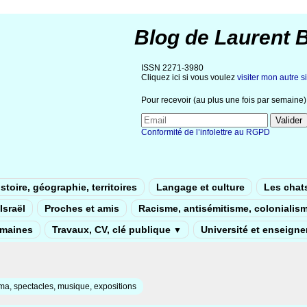
Blog de Laurent 
ISSN 2271-3980
Cliquez ici si vous voulez
visiter mon autre si
Pour recevoir (au plus une fois par semaine) 
Conformité de l’infolettre au RGPD
stoire, géographie, territoires
Langage et culture
Les chat
Israël
Proches et amis
Racisme, antisémitisme, colonialis
umaines
Travaux, CV, clé publique
Université et enseign
▼
a, spectacles, musique, expositions