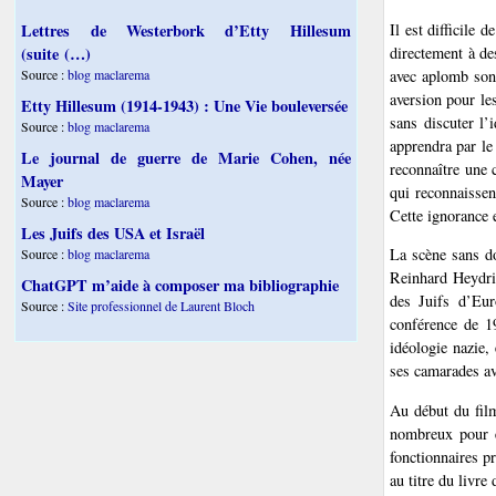
Il est difficile 
Lettres de Westerbork d’Etty Hillesum
directement à de
(suite (…)
avec aplomb son 
Source :
blog maclarema
aversion pour les
Etty Hillesum (1914-1943) : Une Vie bouleversée
sans discuter l’
Source :
blog maclarema
apprendra par le
Le journal de guerre de Marie Cohen, née
reconnaître une 
Mayer
qui reconnaissen
Source :
blog maclarema
Cette ignorance 
Les Juifs des USA et Israël
La scène sans do
Source :
blog maclarema
Reinhard Heydri
ChatGPT m’aide à composer ma bibliographie
des Juifs d’Eur
Source :
Site professionnel de Laurent Bloch
conférence de 1
idéologie nazie,
ses camarades av
Au début du film
nombreux pour ê
fonctionnaires p
au titre du livr