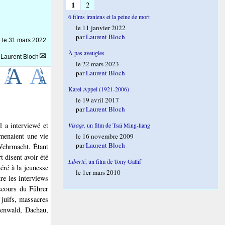
1
2
6 films iraniens et la peine de mort
le 11 janvier 2022
par
Laurent Bloch
e le
31 mars 2022
À pas aveugles
r
Laurent Bloch
le 22 mars 2023
par
Laurent Bloch
Karel Appel (1921-2006)
le 19 avril 2017
par
Laurent Bloch
l a interviewé et
Visage,
un film de Tsaï Ming-liang
menaient une vie
le 16 novembre 2009
par
Laurent Bloch
 Wehrmacht. Étant
t disent avoir été
Liberté
, un film de Tony Gatlif
éré à la jeunesse
le 1er mars 2010
tre les interviews
iscours du Führer
 juifs, massacres
chenwald, Dachau,