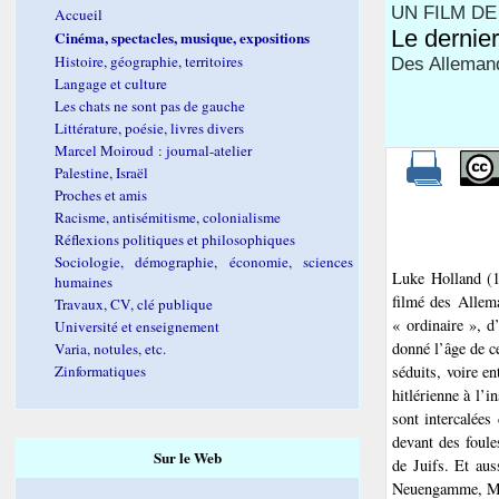
UN FILM D
Accueil
Le dernie
Cinéma, spectacles, musique, expositions
Histoire, géographie, territoires
Des Allemand
Langage et culture
Les chats ne sont pas de gauche
Littérature, poésie, livres divers
Marcel Moiroud : journal-atelier
Palestine, Israël
Proches et amis
Racisme, antisémitisme, colonialisme
Réflexions politiques et philosophiques
Sociologie, démographie, économie, sciences
Luke Holland (19
humaines
filmé des Allem
Travaux, CV, clé publique
« ordinaire », d
Université et enseignement
donné l’âge de ce
Varia, notules, etc.
Zinformatiques
séduits, voire e
hitlérienne à l’i
sont intercalées
devant des foule
Sur le Web
de Juifs. Et aus
Neuengamme, Mau