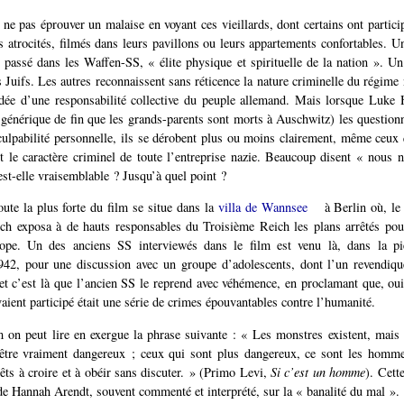
de ne pas éprouver un malaise en voyant ces vieillards, dont certains ont parti
s atrocités, filmés dans leurs pavillons ou leurs appartements confortables. U
passé dans les Waffen-SS, « élite physique et spirituelle de la nation ». Un
 Juifs. Les autres reconnaissent sans réticence la nature criminelle du régime 
idée d’une responsabilité collective du peuple allemand. Mais lorsque Luke
 générique de fin que les grands-parents sont morts à Auschwitz) les questionn
culpabilité personnelle, ils se dérobent plus ou moins clairement, même ceux 
t le caractère criminel de toute l’entreprise nazie. Beaucoup disent « nous 
est-elle vraisemblable ? Jusqu’à quel point ?
ute la plus forte du film se situe dans la
villa de Wannsee
à Berlin où, le
ch exposa à de hauts responsables du Troisième Reich les plans arrêtés pour
ope. Un des anciens SS interviewés dans le film est venu là, dans la p
942, pour une discussion avec un groupe d’adolescents, dont l’un revendiqu
 et c’est là que l’ancien SS le reprend avec véhémence, en proclamant que, oui,
aient participé était une série de crimes épouvantables contre l’humanité.
 on peut lire en exergue la phrase suivante : « Les monstres existent, mais 
tre vraiment dangereux ; ceux qui sont plus dangereux, ce sont les hommes
rêts à croire et à obéir sans discuter. » (Primo Levi,
Si c’est un homme
). Cett
e de Hannah Arendt, souvent commenté et interprété, sur la « banalité du mal ».