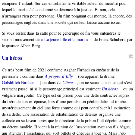
récupérer l’enfant. Sur ces entrefaites le véritable auteur du meurtre pour
lequel le mari a été condamné se dénonce à la justice. Et non, cela
n’arrangera rien pour personne. Un film poignant qui montre, là encore, des
personnages englués dans une société qui ne leur laisse aucune issue.
Si vous restez dans la salle pour le générique de fin vous entendrez le
second mouvement de
« La jeune fille et la mort »
de Franz Schubert, par
le quatuor Alban Berg.
Un héros
Ce très beau film de 2021 confirme Asghar Farhadi en cinéaste de la
perversité : comme dans
À propos d’Elly
(où apparaît la divine
Golshifteh Farahani
) ou dans
Le Client
, on ne saura jamais ce qui s’est
vraiment passé, ni si le personnage principal est vraiment
Un héros
ou un
vulgaire margoulin. Ce type est en prison pour une dette contractée auprès
du frère de son ex-épouse, lors d’une permission pénitentiaire lui tombe
mystérieusement du ciel une forte somme qui peut contribuer à l’extinction
de sa dette. Une association de réhabilitation de détenus organise une
collecte en sa faveur après que le directeur de la prison l’ait dépeint comme
un détenu modèle. Il vient à la réunion de l’association avec son fils bègue,
qui attendrit l’assistance, qui sort billets et chèques à tout va. Mais l’ex-