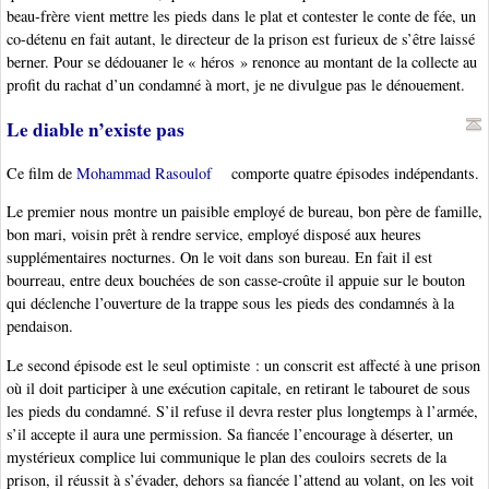
beau-frère vient mettre les pieds dans le plat et contester le conte de fée, un
co-détenu en fait autant, le directeur de la prison est furieux de s’être laissé
berner. Pour se dédouaner le « héros » renonce au montant de la collecte au
profit du rachat d’un condamné à mort, je ne divulgue pas le dénouement.
Le diable n’existe pas
Ce film de
Mohammad Rasoulof
comporte quatre épisodes indépendants.
Le premier nous montre un paisible employé de bureau, bon père de famille,
bon mari, voisin prêt à rendre service, employé disposé aux heures
supplémentaires nocturnes. On le voit dans son bureau. En fait il est
bourreau, entre deux bouchées de son casse-croûte il appuie sur le bouton
qui déclenche l’ouverture de la trappe sous les pieds des condamnés à la
pendaison.
Le second épisode est le seul optimiste : un conscrit est affecté à une prison
où il doit participer à une exécution capitale, en retirant le tabouret de sous
les pieds du condamné. S’il refuse il devra rester plus longtemps à l’armée,
s’il accepte il aura une permission. Sa fiancée l’encourage à déserter, un
mystérieux complice lui communique le plan des couloirs secrets de la
prison, il réussit à s’évader, dehors sa fiancée l’attend au volant, on les voit