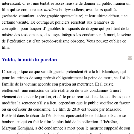
intéressant. C’est une tentative assez réussie de donner au public iranien un
film qui se compare aux
thrillers
hollywoodiens, avec leurs qualités
(scénario stimulant, scénographie spectaculaire) et leur ultime défaut, une
certaine vacuité. De courageux policiers résistent aux tentatives de
corruption pour traquer d’ignobles trafiquants de drogue qui profitent de la
misère des toxicomanes, des juges intègres les condamnent à mort, la scène
de l’exécution est d’un pseudo-réalisme obscène. Vous pouvez oublier ce
film.
Yalda, la nuit du pardon
L’Iran applique ce que ses dirigeants prétendent être la loi islamique, qui
pour les crimes de sang prévoit obligatoirement la peine de mort, sauf si la
famille de la victime accorde son pardon au meurtrier. Et il existe,
réellement, une émission de télé-réalité où de vrais condamnés à mort
viennent demander le pardon, et où le procureur est dans les coulisses pour
modifier la sentence s’il y a lieu, cependant que le public vocifère en faveur
ou en défaveur du condamné. Ce film de 2019 est tourné par Massoud
Bakhshi dans le décor de l’émission, épouvantable de laideur kitsch rose
bonbon, ce qui en fait le film le plus laid de la collection. L’héroïne,
Maryam Komijani, a été condamnée à mort pour le meurtre supposé de son