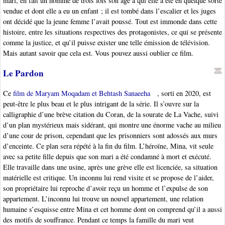
mari, en fait un homme de trois fois son âge à qui elle a été en quelque sorte
vendue et dont elle a eu un enfant ; il est tombé dans l’escalier et les juges
ont décidé que la jeune femme l’avait poussé. Tout est immonde dans cette
histoire, entre les situations respectives des protagonistes, ce qui se présente
comme la justice, et qu’il puisse exister une telle émission de télévision.
Mais autant savoir que cela est. Vous pouvez aussi oublier ce film.
Le Pardon
Ce
film de Maryam Moqadam et Behtash Sanaeeha
, sorti en 2020, est
peut-être le plus beau et le plus intrigant de la série. Il s’ouvre sur la
calligraphie d’une brève citation du Coran, de la sourate de La Vache, suivi
d’un plan mystérieux mais sidérant, qui montre une énorme vache au milieu
d’une cour de prison, cependant que les prisonniers sont adossés aux murs
d’enceinte. Ce plan sera répété à la fin du film. L’héroïne, Mina, vit seule
avec sa petite fille depuis que son mari a été condamné à mort et exécuté.
Elle travaille dans une usine, après une grève elle est licenciée, sa situation
matérielle est critique. Un inconnu lui rend visite et se propose de l’aider,
son propriétaire lui reproche d’avoir reçu un homme et l’expulse de son
appartement. L’inconnu lui trouve un nouvel appartement, une relation
humaine s’esquisse entre Mina et cet homme dont on comprend qu’il a aussi
des motifs de souffrance. Pendant ce temps la famille du mari veut