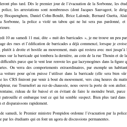
gleront plus tard. Dès le premier jour de l’évacuation de la Sorbonne, les étud
 police, les arrestations sont nombreuses (dont Jacques Sauvageot, le diri
y Hocquenghem, Daniel Cohn-Bendit, Brice Lalonde, Bernard Guetta, Alain
la Sorbonne, la police a violé un tabou qui ne lui sera pas pardonné, et 
rieure.
edi 10 au samedi 11 mai, dite « nuit des barricades », je me trouve un peu pa
age des rues et l’édification de barricades a déjà commencé, lorsque je crois
, plutôt à droite et hostile au mouvement, mais qui restera avec moi jusqu’à l
 sur la barricade qui tombera la dernière, au coin de la rue Thouin et de l
difficultés parce que le vent leur renvoie les gaz lacrymogènes dans la figure 
artes. On verra des comportements extraordinaires, par exemple un habitant
a voiture pour qu’on puisse l’utiliser dans la barricade (elle sera bien sûr
e les CRS finiront par venir à bout du mouvement, vers cinq heures du mati
lpteur, rue Tournefort au rez-de-chaussée, nous ouvre la porte de son ateli
rentaine, rideau de fer baissé et en évitant de faire le moindre bruit, parce
ce patrouille et embarque tout ce qui lui semble suspect. Bien plus tard dans
n et disparaissons rapidement.
 de samedi, le Premier ministre Pompidou ordonne l’évacuation par la police
ie par les étudiants qui en font un agora de discussions permanentes.