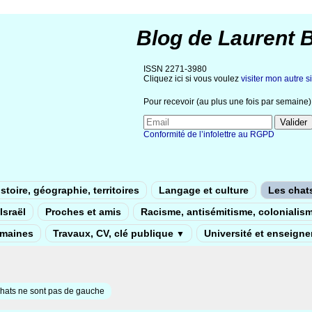
Blog de Laurent 
ISSN 2271-3980
Cliquez ici si vous voulez
visiter mon autre si
Pour recevoir (au plus une fois par semaine) 
Conformité de l’infolettre au RGPD
stoire, géographie, territoires
Langage et culture
Les chat
Israël
Proches et amis
Racisme, antisémitisme, colonialis
umaines
Travaux, CV, clé publique
Université et enseign
▼
hats ne sont pas de gauche