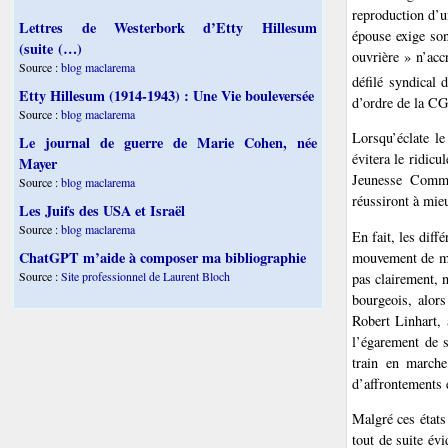
reproduction d’
Lettres de Westerbork d’Etty Hillesum
épouse exige son
(suite (…)
ouvrière » n’accr
Source :
blog maclarema
défilé syndical 
Etty Hillesum (1914-1943) : Une Vie bouleversée
d’ordre de la CGT
Source :
blog maclarema
Lorsqu’éclate l
Le journal de guerre de Marie Cohen, née
évitera le ridic
Mayer
Jeunesse Commun
Source :
blog maclarema
réussiront à mieu
Les Juifs des USA et Israël
Source :
blog maclarema
En fait, les diff
ChatGPT m’aide à composer ma bibliographie
mouvement de mai
Source :
Site professionnel de Laurent Bloch
pas clairement, 
bourgeois, alors
Robert Linhart,
l’égarement de 
train en marche
d’affrontements 
Malgré ces états
tout de suite évi