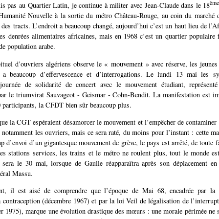
èm
is pas au Quartier Latin, je continue à militer avec Jean-Claude dans le 18
Humanité Nouvelle à la sortie du métro Château-Rouge, au coin du marché d
 des tracts. L’endroit a beaucoup changé, aujourd’hui c’est un haut lieu de l’Af
les denrées alimentaires africaines, mais en 1968 c’est un quartier populaire 
 de population arabe.
ituel d’ouvriers algériens observe le « mouvement » avec réserve, les jeunes 
y a beaucoup d’effervescence et d’interrogations. Le lundi 13 mai les sy
journée de solidarité de concert avec le mouvement étudiant, représent
ar le triumvirat Sauvageot - Geismar - Cohn-Bendit. La manifestation est i
participants, la CFDT bien sûr beaucoup plus.
ue la CGT espéraient désamorcer le mouvement et l’empêcher de contaminer d
, notamment les ouvriers, mais ce sera raté, du moins pour l’instant : cette ma
p d’envoi d’un gigantesque mouvement de grève, le pays est arrêté, de toute fa
es stations services, les trains et le métro ne roulent plus, tout le monde es
e sera le 30 mai, lorsque de Gaulle réapparaîtra après son déplacement e
néral Massu.
nt, il est aisé de comprendre que l’époque de Mai 68, encadrée par la 
a contraception (décembre 1967) et par la loi Veil de légalisation de l’interrup
er 1975), marque une évolution drastique des mœurs : une morale périmée ne s