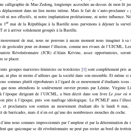
une calligraphie de Mao Zedong, longtemps accrochée au-dessus de mon lit ju
 déplacement dans un lieu moins intime. Mais le fait de s’auto-proclamer « p
oît ni nos effectifs, ni notre implantation prolétarienne, ni notre influence. 
er
du 1
mai de la République à la Bastille nous parvenons à déjouer la survei
 et à arriver solidement groupés à la Bastille.
e mouvement de mai, nous ne pouvons à aucun moment nous imaginer à sa t
ule de gesticuler pour en donner l’illusion, comme nos rivaux de l’UJCML. Les 
iste Révolutionnaire (JCR) d’Alain Krivine, assez opportunistes, seront
x se placer.
érents groupes marxistes-léninistes ou trotskistes
[
1
]
sont complètement pris au
, ni plus ni moins d’ailleurs que la société dans son ensemble. Et même si 
nous sommes plutôt réprobateurs à l’égard de ce mouvement d’étudiants issus 
 que nous attendions le soulèvement ouvrier promis par Lénine. Virginie Lin
 à l’époque dirigeant de l’UJCML, a bien décrit dans son livre
Le jour où m
son père à l’époque, puis son naufrage idéologique. Le PCMLF aura l’illusi
, et proclamera son soutien au mouvement étudiant dès le lundi 6 mai, 
et de barricades, mais il n’en est qu’une des nombreuses mouches du coche.
 d’âme nous sommes impressionnés par l’ampleur et par la détermination du 
dent que quiconque se dit révolutionnaire ne peut pas rester au bord du trottoi