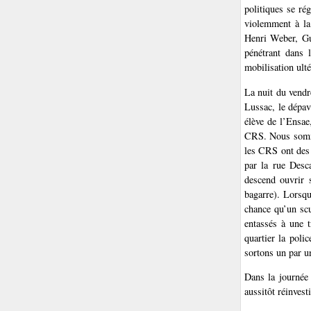
politiques se ré
violemment à la
Henri Weber, Gu
pénétrant dans 
mobilisation ulté
La nuit du vendr
Lussac, le dépav
élève de l’Ensae
CRS. Nous sommes
les CRS ont des 
par la rue Desc
descend ouvrir s
bagarre). Lorsqu
chance qu’un scu
entassés à une t
quartier la poli
sortons un par u
Dans la journée
aussitôt réinvest