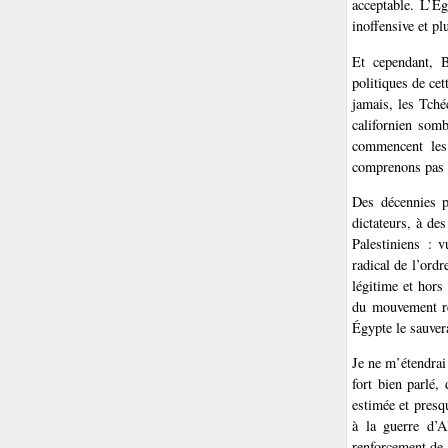
acceptable. L’Ég
inoffensive et p
Et cependant, 
politiques de ce
jamais, les Tché
californien som
commencent les
comprenons pas 
Des décennies p
dictateurs, à de
Palestiniens : 
radical de l’ordr
légitime et hor
du mouvement rév
Égypte le sauver
Je ne m’étendrai
fort bien parlé
estimée et presq
à la guerre d’A
renforcement de 