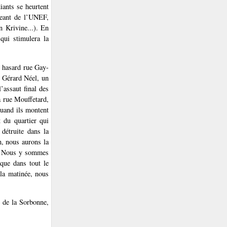
iants se heurtent
geant de l’UNEF,
 Krivine...). En
qui stimulera la
r hasard rue Gay-
e Gérard Néel, un
’assaut final des
a rue Mouffetard,
quand ils montent
 du quartier qui
 détruite dans la
n, nous aurons la
er. Nous y sommes
 que dans tout le
 la matinée, nous
 de la Sorbonne,