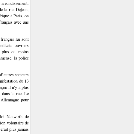
e
arrondissement,
e la rue Dejean,
rique à Paris, on
français avec une
français lui sont
ndicats ouvriers
é plus ou moins
mmense, la police
’autres secteurs
nifestation du 13
çon il n’y a plus
t dans la rue. Le
n Allemagne pour
loi Neuwirth de
tion volontaire de
erait plus jamais