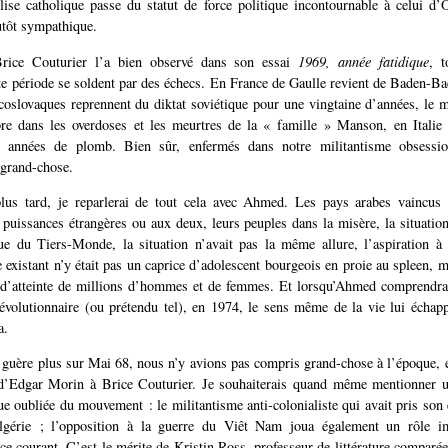
lise catholique passe du statut de force politique incontournable à celui 
lutôt sympathique.
Brice Couturier l’a bien observé dans son essai
1969, année fatidique
, 
tte période se soldent par des échecs. En France de Gaulle revient de Baden-Ba
coslovaques reprennent du diktat soviétique pour une vingtaine d’années, le
bre dans les overdoses et les meurtres de la « famille » Manson, en Italie
 années de plomb. Bien sûr, enfermés dans notre militantisme obsessio
grand-chose.
lus tard, je reparlerai de tout cela avec Ahmed. Les pays arabes vaincus
s puissances étrangères ou aux deux, leurs peuples dans la misère, la situatio
vue du Tiers-Monde, la situation n’avait pas la même allure, l’aspiration à
e existant n’y était pas un caprice d’adolescent bourgeois en proie au spleen, m
s d’atteinte de millions d’hommes et de femmes. Et lorsqu’Ahmed comprendra 
olutionnaire (ou prétendu tel), en 1974, le sens même de la vie lui échapp
a.
 guère plus sur Mai 68, nous n’y avions pas compris grand-chose à l’époque, e
, d’Edgar Morin à Brice Couturier. Je souhaiterais quand même mentionner u
ue oubliée du mouvement : le militantisme anti-colonialiste qui avait pris son 
lgérie ; l’opposition à la guerre du Viêt Nam joua également un rôle i
ce courant. C’est le mérite de Kristin Ross, professeur de littérature comparée 