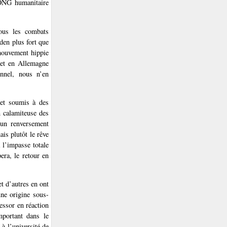
d’ONG humanitaire
tous les combats
den plus fort que
 mouvement hippie
 et en Allemagne
nnel, nous n’en
 et soumis à des
n calamiteuse des
 un renversement
ais plutôt le rêve
l’impasse totale
era, le retour en
t d’autres en ont
ne origine sous-
essor en réaction
mportant dans le
à l’université de