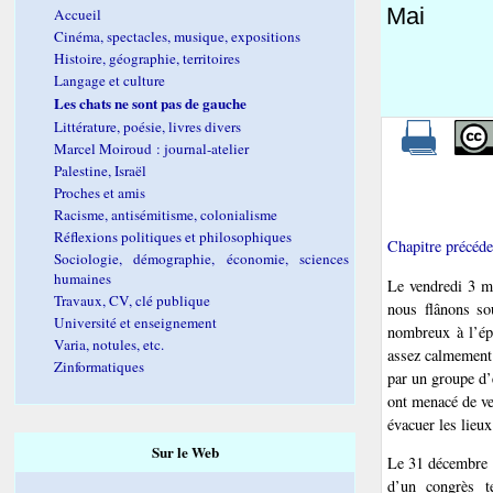
Mai
Accueil
Cinéma, spectacles, musique, expositions
Histoire, géographie, territoires
Langage et culture
Les chats ne sont pas de gauche
Littérature, poésie, livres divers
Marcel Moiroud : journal-atelier
Palestine, Israël
Proches et amis
Racisme, antisémitisme, colonialisme
Réflexions politiques et philosophiques
Chapitre précéde
Sociologie, démographie, économie, sciences
humaines
Le vendredi 3 ma
Travaux, CV, clé publique
nous flânons sou
Université et enseignement
nombreux à l’ép
Varia, notules, etc.
assez calmement 
Zinformatiques
par un groupe d’
ont menacé de ve
évacuer les lieux
Sur le Web
Le 31 décembre 
d’un congrès te