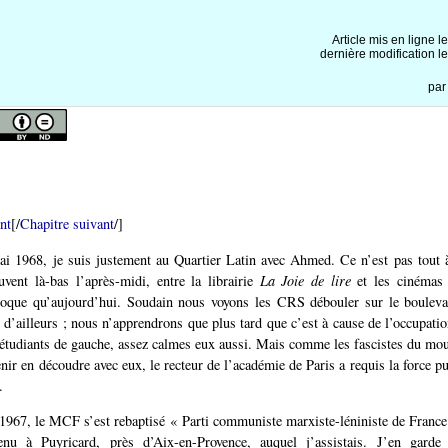
Article mis en ligne l
dernière modification l
pa
nt
[/
Chapitre suivant
/]
i 1968, je suis justement au Quartier Latin avec Ahmed. Ce n’est pas tout à
vent là-bas l’après-midi, entre la librairie
La Joie de lire
et les cinémas 
oque qu’aujourd’hui. Soudain nous voyons les CRS débouler sur le bouleva
d’ailleurs ; nous n’apprendrons que plus tard que c’est à cause de l’occupati
étudiants de gauche, assez calmes eux aussi. Mais comme les fascistes du m
nir en découdre avec eux, le recteur de l’académie de Paris a requis la force pu
.
1967, le MCF s’est rebaptisé « Parti communiste marxiste-léniniste de Franc
nu à Puyricard, près d’Aix-en-Provence, auquel j’assistais. J’en garde