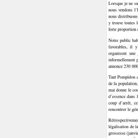
Lorsque je ne su
nous vendons l’
nous distribuons
y trouve toutes 
forte proportion
Notre public hab
favorables, il 
organisent une 
informellement p
annonce 230 000 
Tant Pompidou q
de la population
mai donne le cou
d’essence dans l
coup d’arrêt, c
rencontrer le gé
Rétrospectiveme
légalisation de l
grossesse (janvi