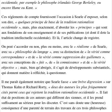
occidentale, par exemple le philosophe irlandais George Berkeley, ou
encore Hume ou Kant. »
Ces réglements de compte fournissent l’occasion à Searle d’exposer, selon
son dire,
« quelques principe de base de la tradition rationaliste
occidentale »
, mais, plus exactement, d’aborder les
« principes »
qui sont
aux fondations de son enseignement et de ses publications (et dont il dote la
tradition intellectuelle occidentale). Et là, l’article change de registre.
On peut s’accorder ou non, plus ou moins, avec le
« réalisme »
de Searle,
avec sa
« philosophie du langage »
, avec sa distinction de
« la vérité comme
correspondance »
et de
« la vérité comme suppression des guillemets »
,
avec ses conceptions du
« fait »
, de
« la connaissance »
et de
« la vérité
objective »
; mais, bien qu’abrégés, il s’agit de développements substantiels,
qui donnent matière à réfléchir, à questionner.
Il me paraît également notoire que Searle fasse
« une brève digression »
sur
Thomas Kuhn et Richard Rorty,
« deux des auteurs les plus fréquemment
cités parmi ceux qui rejettent la tradition rationaliste occidentale »
. Il fait
état de positions de ces auteurs qui diffèrent des siennes, et il les prend
suffisament au sérieux pour les discuter. C’est sans doute une (heureuse)
conséquence d’une parenté de terrain des travaux de ces trois philosophes