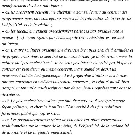
manifestement des buts politiques
;
–
d2
ils présentent souvent une alternative non seulement au contenu des
programmes mais aux conceptions mêmes de la rationalité, de la vérité, de
l’objectivité, et de la réalité
;
–
d3
les idéaux qui étaient précédemment partagés par presque tout le
monde - [...] - sont rejetés par beaucoup de ces contestataires, en tant
qu’idéaux.
–
d4
L’autre [culture] présente une diversité bien plus grande d’attitudes et
de projets, mais dans le seul but de la caractériser, je la décrirai comme la
culture du "postmodernisme". Je ne veux pas laisser entendre par là que ce
concept est bien défini ou même cohérent, mais quand on décrit un
mouvement intellectuel quelconque, il est préférable d’utiliser des termes
que ses partisans eux-mêmes pourraient admettre ; et celui-ci paraît bien
accepté en tant qu’auto-description par de nombreux représentants dont je
discuterai
.
–
d5
Le postmodernisme estime que tout discours est d’une quelconque
façon politique, et cherche à utiliser l’Université à des fins politiques
favorables plutôt que répressives
.
–
c6
Les postmodernistes essaient de contester certaines conceptions
traditionnelles sur la nature de la vérité, de l’objectivité, de la rationalité,
de la réalité et de la qualité intellectuelle
.