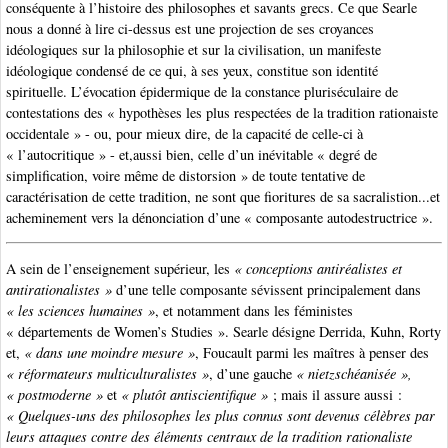
conséquente à l’histoire des philosophes et savants grecs. Ce que Searle
nous a donné à lire ci-dessus est une projection de ses croyances
idéologiques sur la philosophie et sur la civilisation, un manifeste
idéologique condensé de ce qui, à ses yeux, constitue son identité
spirituelle. L’évocation épidermique de la constance pluriséculaire de
contestations des « hypothèses les plus respectées de la tradition rationaiste
occidentale » - ou, pour mieux dire, de la capacité de celle-ci à
« l’autocritique » - et,aussi bien, celle d’un inévitable « degré de
simplification, voire même de distorsion » de toute tentative de
caractérisation de cette tradition, ne sont que fioritures de sa sacralistion...et
acheminement vers la dénonciation d’une « composante autodestructrice ».
A sein de l’enseignement supérieur, les
« conceptions antiréalistes et
antirationalistes »
d’une telle composante sévissent principalement dans
« les sciences humaines »
, et notamment dans les féministes
« départements de Women’s Studies ». Searle désigne Derrida, Kuhn, Rorty
et,
« dans une moindre mesure »
, Foucault parmi les maîtres à penser des
« réformateurs multiculturalistes »
, d’une gauche
« nietzschéanisée »,
« postmoderne »
et
« plutôt antiscientifique »
; mais il assure aussi :
« Quelques-uns des philosophes les plus connus sont devenus célèbres par
leurs attaques contre des éléments centraux de la tradition rationaliste