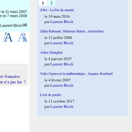
1
2
2084 - La Fin du monde
e le
11 mars 2007
le 19 mars 2016
on le 7 mars 2008
par
Laurent Bloch
r
Laurent Bloch
Zahia Rahmani, Sharunas Bartas, Amsterdam
le 12 juillet 2006
par
Laurent Bloch
Adieu Shanghai
le 4 janvier 2025
par
Laurent Bloch
Yoko Ogawa et la mathématique ; Jacques Roubaud
ure française
le 4 février 2007
n n’a pas lus ?
par
Laurent Bloch
L’Art de perdre
le 11 octobre 2017
par
Laurent Bloch