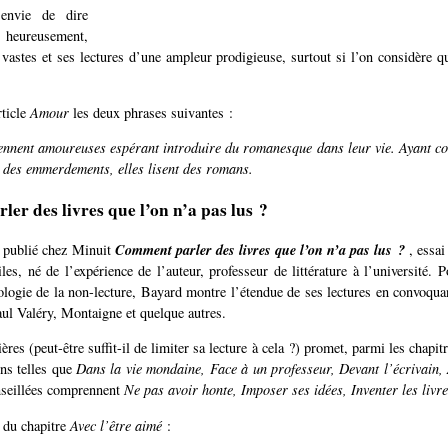
envie de dire
 heureusement,
t vastes et ses lectures d’une ampleur prodigieuse, surtout si l’on considère qu
rticle
Amour
les deux phrases suivantes :
nnent amoureuses espérant introduire du romanesque dans leur vie. Ayant co
t des emmerdements, elles lisent des romans.
er des livres que l’on n’a pas lus ?
Comment parler des livres que l’on n’a pas lus ?
 publié chez Minuit
, essai
iles, né de l’expérience de l’auteur, professeur de littérature à l’université.
ologie de la non-lecture, Bayard montre l’étendue de ses lectures en convoqua
ul Valéry, Montaigne et quelque autres.
ères (peut-être suffit-il de limiter sa lecture à cela ?) promet, parmi les chapit
ons telles que
Dans la vie mondaine, Face à un professeur, Devant l’écrivain, 
nseillées comprennent
Ne pas avoir honte, Imposer ses idées, Inventer les livre
 du chapitre
Avec l’être aimé
: