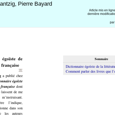
antzig, Pierre Bayard
Article mis en lign
dernière modificati
pa
 égoïste de
Sommaire
e française
Dictionnaire égoïste de la littérat
Comment parler des livres que l’o
g
a publié chez
onnaire égoïste
e française
dont
 laissent de me
 m’instruisant.
e l’indique,
ionne dans son
ue les auteurs