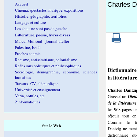
Charles D
Accueil
Cinéma, spectacles, musique, expositions
Histoire, géographie, territoires
Langage et culture
Les chats ne sont pas de gauche
Littérature, poésie, livres divers
Marcel Moiroud : journal-atelier
Palestine, Israël
Proches et amis
Racisme, antisémitisme, colonialisme
Réflexions politiques et philosophiques
Dictionnaire
Sociologie, démographie, économie, sciences
la littératur
humaines
Travaux, CV, clé publique
Charles Dantzi
Université et enseignement
Varia, notules, etc.
Dicti
Grasset un
Zinformatiques
de la littératur
les 968 pages ne
réjouir tout en
Comme le titr
Sur le Web
Dantzig ne ment
dictionnaire q