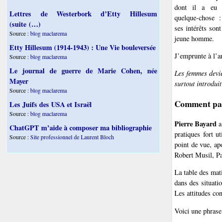
dont il a eu 
Lettres de Westerbork d’Etty Hillesum
quelque-chose :
(suite (…)
ses intérêts son
Source :
blog maclarema
jeune homme.
Etty Hillesum (1914-1943) : Une Vie bouleversée
J’emprunte à l’a
Source :
blog maclarema
Le journal de guerre de Marie Cohen, née
Les femmes devie
Mayer
surtout introdui
Source :
blog maclarema
Comment parl
Les Juifs des USA et Israël
Source :
blog maclarema
Pierre Bayard
a
ChatGPT m’aide à composer ma bibliographie
pratiques fort ut
Source :
Site professionnel de Laurent Bloch
point de vue, ap
Robert Musil, Pa
La table des mati
dans des situati
Les attitudes co
Voici une phrase