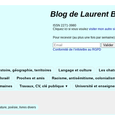
Blog de Laurent 
ISSN 2271-3980
Cliquez ici si vous voulez
visiter mon autre si
Pour recevoir (au plus une fois par semaine) 
Conformité de l’infolettre au RGPD
stoire, géographie, territoires
Langage et culture
Les chat
Israël
Proches et amis
Racisme, antisémitisme, colonialis
umaines
Travaux, CV, clé publique
Université et enseign
▼
rature, poésie, livres divers