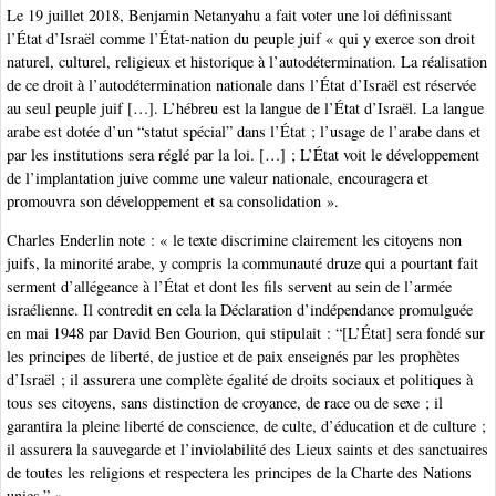
Le 19 juillet 2018, Benjamin Netanyahu a fait voter une loi définissant
l’État d’Israël comme l’État-nation du peuple juif « qui y exerce son droit
naturel, culturel, religieux et historique à l’autodétermination. La réalisation
de ce droit à l’autodétermination nationale dans l’État d’Israël est réservée
au seul peuple juif […]. L’hébreu est la langue de l’État d’Israël. La langue
arabe est dotée d’un “statut spécial” dans l’État ; l’usage de l’arabe dans et
par les institutions sera réglé par la loi. […] ; L’État voit le développement
de l’implantation juive comme une valeur nationale, encouragera et
promouvra son développement et sa consolidation ».
Charles Enderlin note : « le texte discrimine clairement les citoyens non
juifs, la minorité arabe, y compris la communauté druze qui a pourtant fait
serment d’allégeance à l’État et dont les fils servent au sein de l’armée
israélienne. Il contredit en cela la Déclaration d’indépendance promulguée
en mai 1948 par David Ben Gourion, qui stipulait : “[L’État] sera fondé sur
les principes de liberté, de justice et de paix enseignés par les prophètes
d’Israël ; il assurera une complète égalité de droits sociaux et politiques à
tous ses citoyens, sans distinction de croyance, de race ou de sexe ; il
garantira la pleine liberté de conscience, de culte, d’éducation et de culture ;
il assurera la sauvegarde et l’inviolabilité des Lieux saints et des sanctuaires
de toutes les religions et respectera les principes de la Charte des Nations
unies.” »