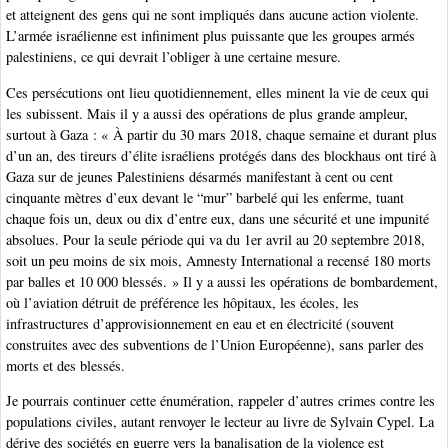
et atteignent des gens qui ne sont impliqués dans aucune action violente.
L’armée israélienne est infiniment plus puissante que les groupes armés
palestiniens, ce qui devrait l’obliger à une certaine mesure.
Ces persécutions ont lieu quotidiennement, elles minent la vie de ceux qui
les subissent. Mais il y a aussi des opérations de plus grande ampleur,
surtout à Gaza : « À partir du 30 mars 2018, chaque semaine et durant plus
d’un an, des tireurs d’élite israéliens protégés dans des blockhaus ont tiré à
Gaza sur de jeunes Palestiniens désarmés manifestant à cent ou cent
cinquante mètres d’eux devant le “mur” barbelé qui les enferme, tuant
chaque fois un, deux ou dix d’entre eux, dans une sécurité et une impunité
absolues. Pour la seule période qui va du 1er avril au 20 septembre 2018,
soit un peu moins de six mois, Amnesty International a recensé 180 morts
par balles et 10 000 blessés. » Il y a aussi les opérations de bombardement,
où l’aviation détruit de préférence les hôpitaux, les écoles, les
infrastructures d’approvisionnement en eau et en électricité (souvent
construites avec des subventions de l’Union Européenne), sans parler des
morts et des blessés.
Je pourrais continuer cette énumération, rappeler d’autres crimes contre les
populations civiles, autant renvoyer le lecteur au livre de Sylvain Cypel. La
dérive des sociétés en guerre vers la banalisation de la violence est