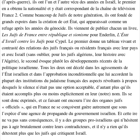
(l’après-guerre), ils ont l’un et l’autre vécu des années en Israël, le premier
en a obtenu la nationalité et y était correspondant de la chaîne de télévision
France 2. Comme beaucoup de Juifs de notre génération, ils ont fondé de
grands espoirs dans la création de cet État, qui apparaissait comme un
refuge après les années du génocide. Ils viennent de publier chacun un livre,
Les Juifs de France entre république et sionisme
pour Enderlin,
L’État
d’Israël contre les Juifs
pour Cypel. Le premier donne un tableau vivant et
contrasté des relations des juifs français ou résidents français avec leur pays
et avec Israël (sans oublier, pour les juifs algériens, leur histoire avec
l’Algérie), le second évoque plutôt les développements récents de la
politique israélienne. Tous les deux ont décelé dans les agissements de
l’État israélien et dans l’approbation inconditionnelle que lui accordent la
plupart des institutions du judaïsme français des aspects révoltants à propos
desquels le silence n’était pas une option acceptable, d’autant plus qu’ils
étaient accomplis plus ou moins explicitement en leur (notre) nom. Ils se
sont donc exprimés, et ce faisant ont encouru l’ire des organes juifs
« officiels », qui en France ne se conçoivent guère autrement que sous
l’espèce d’une agence de propagande du gouvernement israélien. Et cette ire
ne va pas sans conséquences, il y a des groupes pro-israéliens qui n’hésitent
pas à agir brutalement contre leurs contradicteurs, et il n’y a rien qu’ils
détestent plus que les juifs qui critiquent Israël.