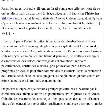
Parmi les rares voix qui s’élèvent en Israël contre une telle politique de ce
qui est désormais un apartheid à visage découvert, il faut citer l’historien
Shlomo Sand
, et aussi le journaliste de
Haaretz
Gideon Levy, dont Sylvain
Cypel cite la réaction amère à cette loi : « Enfin, une loi dit la vérité. […]
Désormais, Israël appartient aux seuls Juifs, et c’est inscrit dans la
loi
[
1
]
. »
Il ne suffit pas à l’administration israélienne de résorber les droits des
Palestiniens : elle encourage de plus en plus explicitement les colons des
territoires occupés de Cisjordanie dans la voie de l’annexion pure et simple.
Sylvain Cypel énumère, en une litanie déprimante, de multiples exemples
d’exactions où des colons ont ravagé des exploitations agricoles
palestiniennes, détruit des maisons, pris possession par la force de
propriétés privées, et pour finir commis des assassinats, sous la protection
de l’armée israélienne, et sans que jamais une plainte en justice contre ces
crimes aboutisse à la moindre condamnation.
On pourra m’objecter que certains groupes palestiniens n’hésitent pas à
commettre des attentats contre des populations civiles juives : c’est exact.
Cela dit, les exactions des uns ne justifient pas celles des autres, d’autant
plus qu’en général les représailles israéliennes sont assez disproportionnées