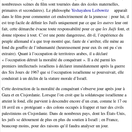
nombreuses scènes du film sont tournées dans des écoles maternelles,
primaires et secondaires). Le philosophe
Yeshayahou Leibowitz
apparaît
dans le film pour commenter cet endoctrinement de la jeunesse : pour lui, il
est trop facile de définir les Juifs uniquement par ce que
les autres
leur ont
fait, cette démarche évacue toute responsabilité pour ce que
les Juifs
font, et
donne réponse à tout. C’est une pente dangereuse, dit-il, l’expérience du
peuple allemand n’a que trop montré que, faute de s’arrêter, elle mène au
fond du gouffre de l’inhumanité (heureusement pour eux ils ont pu s’en
extraire). Quant à l’occupation de territoires arabes, il a déclaré
« l’occupation détruit la moralité du conquérant ». Il a été parmi les
premiers intellectuels israéliens à déclarer immédiatement après la guerre
des Six Jours de 1967 que si l’occupation israélienne se poursuivait, elle
conduirait à un déclin de la stature morale d’Israël.
Cette destruction de la moralité du conquérant s’observe jour après jour à
Gaza et en Cisjordanie. Lorsque l’on croit que la soldatesque israélienne a
atteint le fond, elle parvient à descendre encore d’un cran, comme le 17 ou
18 avril en « protégeant » des colons occupés à frapper et tuer des civils
palestiniens en Cisjordanie. Dans de nombreux pays, dont les États-Unis,
les juifs se détournent de plus en plus du soutien à Israël ; en France,
beaucoup moins, pour des raisons qu’il faudra analyser un jour.