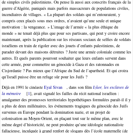
de simples civils palestiniens. On pense là aussi aux conscrits français de la
guerre d’Algérie, paniqués mais parfois massacreurs de populations civiles,
incendiaires de villages. « La plupart des soldats qui m’entouraient, y
compris ceux placés sous mes ordres, n’avaient qu’une seule et unique
motivation : la vengeance. » L’image de l’armée « la plus éthique du
monde » ne tenait déjà plus que pour ses partisans, qui peut y croire encore
maintenant, après la publication sur les réseaux sociaux de selfies de soldats
israéliens en train de rigoler avec des jouets d’enfants palestiniens, de
parader devant des maisons détruites ? Juste une armée coloniale comme les
autres. Et quels parents pourront souhaiter que leurs enfants servent dans
cette armée, pour commettre un génocide à Gaza et des ratonnades en
Cisjordanie ? Pas mieux que l’Afrique du Sud de l’apartheid. Et qui croira
qu’Israël puisse être un refuge sûr pour les Juifs ?
Déjà en 1991 le cinéaste
Eyal Sivan
, dans son film
Izkor, les esclaves de
la mémoire
[
1
]
, avait signalé les failles du récit national israélien :
amalgamer des promesses territoriales hypothétiques formulées paraît-il il y
a plus de deux millénaires, les événements tragiques du génocide des Juifs
survenus en Europe pendant la domination nazie, et un projet de
colonisation au Moyen-Orient, en plaçant tout sur le même plan, avec le
même degré d’historicité, ne peut produire qu’une idéologie nationaliste
fallacieuse, inculquée à grand renfort de slogans dès l’école maternelle (de