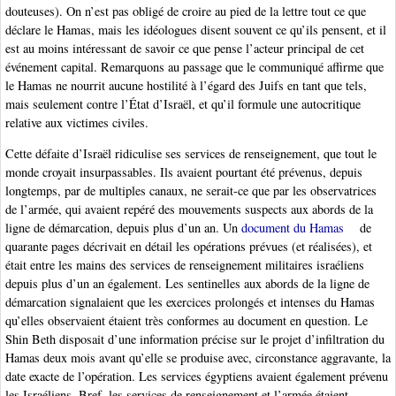
douteuses). On n’est pas obligé de croire au pied de la lettre tout ce que
déclare le Hamas, mais les idéologues disent souvent ce qu’ils pensent, et il
est au moins intéressant de savoir ce que pense l’acteur principal de cet
événement capital. Remarquons au passage que le communiqué affirme que
le Hamas ne nourrit aucune hostilité à l’égard des Juifs en tant que tels,
mais seulement contre l’État d’Israël, et qu’il formule une autocritique
relative aux victimes civiles.
Cette défaite d’Israël ridiculise ses services de renseignement, que tout le
monde croyait insurpassables. Ils avaient pourtant été prévenus, depuis
longtemps, par de multiples canaux, ne serait-ce que par les observatrices
de l’armée, qui avaient repéré des mouvements suspects aux abords de la
ligne de démarcation, depuis plus d’un an. Un
document du Hamas
de
quarante pages décrivait en détail les opérations prévues (et réalisées), et
était entre les mains des services de renseignement militaires israéliens
depuis plus d’un an également. Les sentinelles aux abords de la ligne de
démarcation signalaient que les exercices prolongés et intenses du Hamas
qu’elles observaient étaient très conformes au document en question. Le
Shin Beth disposait d’une information précise sur le projet d’infiltration du
Hamas deux mois avant qu’elle se produise avec, circonstance aggravante, la
date exacte de l’opération. Les services égyptiens avaient également prévenu
les Israéliens. Bref, les services de renseignement et l’armée étaient