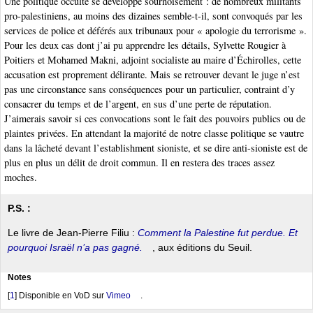
Une politique occulte se développe sournoisement : de nombreux militants
pro-palestiniens, au moins des dizaines semble-t-il, sont convoqués par les
services de police et déférés aux tribunaux pour « apologie du terrorisme ».
Pour les deux cas dont j’ai pu apprendre les détails, Sylvette Rougier à
Poitiers et Mohamed Makni, adjoint socialiste au maire d’Échirolles, cette
accusation est proprement délirante. Mais se retrouver devant le juge n’est
pas une circonstance sans conséquences pour un particulier, contraint d’y
consacrer du temps et de l’argent, en sus d’une perte de réputation.
J’aimerais savoir si ces convocations sont le fait des pouvoirs publics ou de
plaintes privées. En attendant la majorité de notre classe politique se vautre
dans la lâcheté devant l’establishment sioniste, et se dire anti-sioniste est de
plus en plus un délit de droit commun. Il en restera des traces assez
moches.
P.S. :
Le livre de Jean-Pierre Filiu :
Comment la Palestine fut perdue. Et
pourquoi Israël n’a pas gagné.
, aux éditions du Seuil.
Notes
[
1
]
Disponible en VoD sur
Vimeo
.