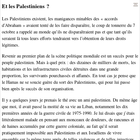
Et les Palestiniens ?
Les Palestiniens existent, les manigances minables des « accords
d’Abraham » avaient tenté de les faire disparaître, le coup de tonnerre du 7
octobre a rappelé au monde qu’ils ne disparaîtraient pas et que tant qu’ils
seraient là tous leurs efforts tendraient vers l’obtention de leurs droits
légitimes.
Revenir au premier plan de la scène politique mondiale est un succès pour le
peuple palestinien. Mais à quel prix : des dizaines de milliers de morts, les
habitations et les infrastructures civiles détruites dans une grande
proportion, les survivants pourchassés et affamés. En tout cas je pense que
le Hamas ne se soucie guère du sort des Palestiniens, qui pour lui passe
bien après le succès de son organisation.
Il y a quelques jours je prenais le thé avec un ami palestinien. Du même âge
que moi, il avait passé la moitié de sa vie au Liban, notamment les dix
premières années de la guerre civile de 1975-1990. Je lui disais que j’étais
littéralement malade en pensant aux monceaux de douleurs, de rancunes et
de haines accumulés par cette guerre coloniale, au fait qu’il serait
pratiquement impossible aux Palestiniens et aux Israéliens de vivre
ensemble sur la même terre après de telles violences et de telles injustices.