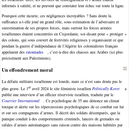
informés à satiété, et ne peuvent que constater leur échec sur toute la ligne.
Pourquoi cette incurie, ces négligences incroyables ? Sans doute la
suffisance a-t-elle joué un grand rôle, sous-estimation de l’adversaire et
surestimation de ses propres forces, mais surtout les forces armées
israéliennes étaient concentrées en Cisjordanie, soi-disant pour « protéger »
des colons, qui sous couvert de festivités religieuses y organisaient ce que
pendant la guerre d’indépendance de l’Algérie les colonialistes français
appelaient des
ratonnades
, c’est-à-dire des chasses aux Arabes (ici plus
précisément aux Palestiniens).
Un effondrement moral
La défaite militaire israélienne est lourde, mais ce n’est sans doute pas le
er
plus grave. Le 1
avril 2024 le site féministe israélien
Politically Koret
a
publié une interview d’un officier réserviste israélien, traduite par le
Courrier International
. Ce psychologue de 35 ans dénonce un climat
toxique et alerte sur les répercussions psychologiques de ce combat sur lui
et sur ses compagnons d’armes. Il décrit des soldats désemparés, que la
panique conduit à des comportements criminels, lancers de grenades ou
rafales d’armes automatiques sans raison contre des maisons habitées par