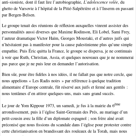
anti-sioniste, dont il faut lire l’autobiographie,
L’adolescence volée
, du
ghetto de Varsovie à l’hôpital de la Pitié-Salpêtrière et à l’Inserm en passant
par Bergen-Belsen.
Le groupe tenait des réunions de réflexion auxquelles vinrent assister des
personnalités aussi diverses que Maxime Rodinson, Eli Lobel, Sami Frey,
l’auteur dramatique Victor Haïm, Georges Moustaki, et d’autres juifs qui
n’hésitaient pas à manifester pour la cause palestinienne plus qu’une simple
empathie. Puis Éric quitta la France, le groupe se dispersa, je ne continuais
à voir que Ruth, Christian, Assia, et quelques nouveaux que je ne nommerai
pas parce que je ne puis leur en demander l’autorisation.
Bien sûr, pour être fidèles à nos idées, il ne fallait pas que notre cercle, que
nous appelions « Les Radis noirs » par référence à quelque tradition
alimentaire d’Europe centrale, fût réservé aux juifs et fermé aux gentils :
nous tentâmes d’en attirer quelques-uns, mais sans grand succès.
ème
Le jour de Yom Kippour 1973, un samedi, je fus à la mairie du 6
arrondissement, puis à l’église Saint-Germain des Prés, au mariage d’un
petit-cousin avec la fille d’un diplomate espagnol ; son frère aîné avait
préconisé que nous fissions du scandale dans l’église pour protester contre
cette christianisation en brandissant des rouleaux de la Torah, mais nous