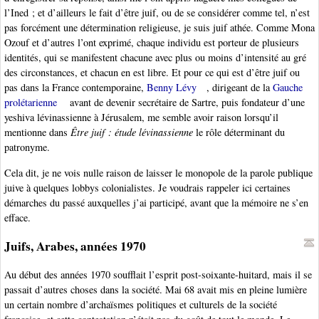
l’Ined ; et d’ailleurs le fait d’être juif, ou de se considérer comme tel, n’est
pas forcément une détermination religieuse, je suis juif athée. Comme Mona
Ozouf et d’autres l’ont exprimé, chaque individu est porteur de plusieurs
identités, qui se manifestent chacune avec plus ou moins d’intensité au gré
des circonstances, et chacun en est libre. Et pour ce qui est d’être juif ou
pas dans la France contemporaine,
Benny Lévy
, dirigeant de la
Gauche
prolétarienne
avant de devenir secrétaire de Sartre, puis fondateur d’une
yeshiva lévinassienne à Jérusalem, me semble avoir raison lorsqu’il
mentionne dans
Être juif : étude lévinassienne
le rôle déterminant du
patronyme.
Cela dit, je ne vois nulle raison de laisser le monopole de la parole publique
juive à quelques lobbys colonialistes. Je voudrais rappeler ici certaines
démarches du passé auxquelles j’ai participé, avant que la mémoire ne s’en
efface.
Juifs, Arabes, années 1970
Au début des années 1970 soufflait l’esprit post-soixante-huitard, mais il se
passait d’autres choses dans la société. Mai 68 avait mis en pleine lumière
un certain nombre d’archaïsmes politiques et culturels de la société