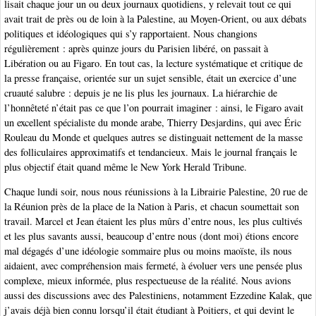
lisait chaque jour un ou deux journaux quotidiens, y relevait tout ce qui
avait trait de près ou de loin à la Palestine, au Moyen-Orient, ou aux débats
politiques et idéologiques qui s’y rapportaient. Nous changions
régulièrement : après quinze jours du Parisien libéré, on passait à
Libération ou au Figaro. En tout cas, la lecture systématique et critique de
la presse française, orientée sur un sujet sensible, était un exercice d’une
cruauté salubre : depuis je ne lis plus les journaux. La hiérarchie de
l’honnêteté n’était pas ce que l’on pourrait imaginer : ainsi, le Figaro avait
un excellent spécialiste du monde arabe, Thierry Desjardins, qui avec Éric
Rouleau du Monde et quelques autres se distinguait nettement de la masse
des folliculaires approximatifs et tendancieux. Mais le journal français le
plus objectif était quand même le New York Herald Tribune.
Chaque lundi soir, nous nous réunissions à la Librairie Palestine, 20 rue de
la Réunion près de la place de la Nation à Paris, et chacun soumettait son
travail. Marcel et Jean étaient les plus mûrs d’entre nous, les plus cultivés
et les plus savants aussi, beaucoup d’entre nous (dont moi) étions encore
mal dégagés d’une idéologie sommaire plus ou moins maoïste, ils nous
aidaient, avec compréhension mais fermeté, à évoluer vers une pensée plus
complexe, mieux informée, plus respectueuse de la réalité. Nous avions
aussi des discussions avec des Palestiniens, notamment Ezzedine Kalak, que
j’avais déjà bien connu lorsqu’il était étudiant à Poitiers, et qui devint le