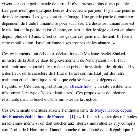
vivent sur cette petite bande de terre. Il n’y a presque plus d’eau potable.
Les gens n’ont que quelques heures d’électricité par jour. Il y a une pénurie
de médicaments. Les gens sont au chômage. Une grande partie d’entre eux
dépendent de l’aide humanitaire pour survivre. Ce désastre humanitaire est
le résultat de la politique israélienne, en particulier le siège qui est en place
depuis plus de 10 ans. C’est contre ça que ces gens manifestent. Et face à
cette mobilisation, Israël ordonne à ses troupes de les abattre. »
Ces événements font écho aux déclarations de Madame Ayelet Shaked,
ministre de la Justice dans le gouvernement de Netanyahou : « Il faut
maintenir une majorité juive, même au prix de la violation des droits... Il y
a des lieux où le caractère de l’État d’Israël comme État juif doit être
maintenu et cela implique parfois que cela se fasse aux dépens de
l’égalité. » (Cité avec approbation par
Breizh-Info
, un site visiblement
très ouvert à ce type d’idées identitaires). Ces propos sont doublement
révoltants dans la bouche d’une ministre de la Justice.
Ces événements ont aussi suscité l’enthousiasme de
Meyer Habib, député
des Français établis hors de France
[
1
]
: « Il faut s’inspirer des méthodes
israéliennes même si on doit toucher aux libertés individuelles et y compris
aux Droits de l’Homme ». Dans la bouche d’un député de la République !