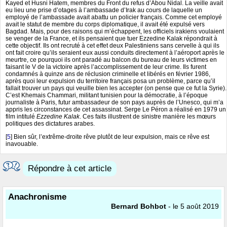
Kayed et Husni Hatem, membres du Front du refus d’Abou Nidal. La veille avait
eu lieu une prise d’otages à l’ambassade d’Irak au cours de laquelle un
employé de l’ambassade avait abattu un policier français. Comme cet employé
avait le statut de membre du corps diplomatique, il avait été expulsé vers
Bagdad. Mais, pour des raisons qui m’échappent, les officiels irakiens voulaient
se venger de la France, et ils pensaient que tuer Ezzedine Kalak répondrait à
cette objectif. Ils ont recruté à cet effet deux Palestiniens sans cervelle à qui ils
ont fait croire qu’ils seraient eux aussi conduits directement à l’aéroport après le
meurtre, ce pourquoi ils ont paradé au balcon du bureau de leurs victimes en
faisant le V de la victoire après l’accomplissement de leur crime. Ils furent
condamnés à quinze ans de réclusion criminelle et libérés en février 1986,
après quoi leur expulsion du territoire français posa un problème, parce qu’il
fallait trouver un pays qui veuille bien les accepter (on pense que ce fut la Syrie).
C’est Khemais Chammari, militant tunisien pour la démocratie, à l’époque
journaliste à Paris, futur ambassadeur de son pays auprès de l’Unesco, qui m’a
appris les circonstances de cet assassinat. Serge Le Péron a réalisé en 1979 un
film intitulé
Ezzedine Kalak
. Ces faits illustrent de sinistre manière les mœurs
politiques des dictatures arabes.
[
5
]
Bien sûr, l’extrême-droite rêve plutôt de leur expulsion, mais ce rêve est
inavouable.
Répondre à cet article
Anachronisme
Bernard Bohbot
- le 5 août 2019