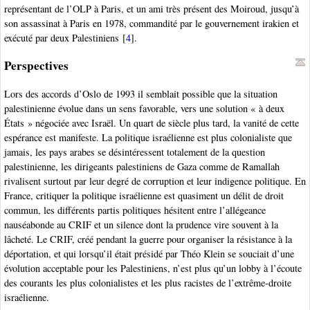
représentant de l’OLP à Paris, et un ami très présent des Moiroud, jusqu’à
son assassinat à Paris en 1978, commandité par le gouvernement irakien et
exécuté par deux Palestiniens
[
4
]
.
Perspectives
Lors des accords d’Oslo de 1993 il semblait possible que la situation
palestinienne évolue dans un sens favorable, vers une solution « à deux
États » négociée avec Israël. Un quart de siècle plus tard, la vanité de cette
espérance est manifeste. La politique israélienne est plus colonialiste que
jamais, les pays arabes se désintéressent totalement de la question
palestinienne, les dirigeants palestiniens de Gaza comme de Ramallah
rivalisent surtout par leur degré de corruption et leur indigence politique. En
France, critiquer la politique israélienne est quasiment un délit de droit
commun, les différents partis politiques hésitent entre l’allégeance
nauséabonde au CRIF et un silence dont la prudence vire souvent à la
lâcheté. Le CRIF, créé pendant la guerre pour organiser la résistance à la
déportation, et qui lorsqu’il était présidé par Théo Klein se souciait d’une
évolution acceptable pour les Palestiniens, n’est plus qu’un lobby à l’écoute
des courants les plus colonialistes et les plus racistes de l’extrême-droite
israélienne.