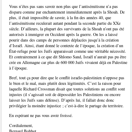
Vous n’êtes pas sans savoir non plus que l’antisémitisme n’a pas
disparu comme par enchantement immédiatement après la Shoah. De
plus, il était impossible de savoir, à la fin des années 40, que
l’antisémitisme reculerait autant pendant la seconde partie du XXe
siècle. D’ailleurs, la plupart des survivants de la Shoah n’ont pas été
autorisés à immigrer en Occident après la guerre. On les a laissé
pourir dans des camps de personnes déplacées jusqu’à la création
d’Israël. Ainsi, étant donné le contexte de l’époque, la création d’un
État-refuge pour les Juifs apparaissait comme une véritable nécessité.
Et contrairement à ce que dit Shlomo Sand, Israël n’aurait pas pu être
crée en Allemagne car plus de 600 000 Juifs vivaient déjà en Palestine
à l’époque.
Bref, tout ça pour dire que le conflit israélo-palestinien n’oppose pas
le bien et le mal, mais plutôt deux légitimités. C’est la raison pour
laquelle Richard Crossman disait que toutes solutions au conflit sont
injustes (il s’agissait soit de déposséder les Palestiniens ou encore
laisser les Juifs sans défense). D’après lui, il fallait donc donc
privilégier la moindre injustice ; c’est-à-dire le partage du territoire.
En espérant ne pas vous avoir froissé.
Cordialement,
Bernard Bohbot