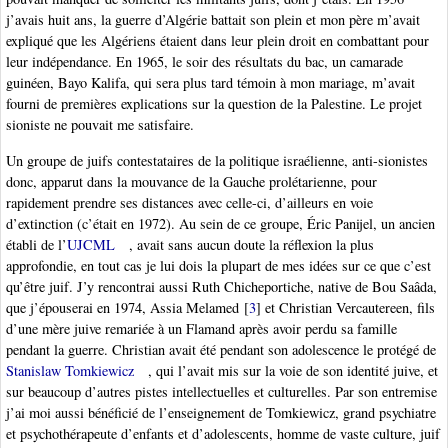
j’avais huit ans, la guerre d’Algérie battait son plein et mon père m’avait
expliqué que les Algériens étaient dans leur plein droit en combattant pour
leur indépendance. En 1965, le soir des résultats du bac, un camarade
guinéen, Bayo Kalifa, qui sera plus tard témoin à mon mariage, m’avait
fourni de premières explications sur la question de la Palestine. Le projet
sioniste ne pouvait me satisfaire.
Un groupe de juifs contestataires de la politique israélienne, anti-sionistes
donc, apparut dans la mouvance de la Gauche prolétarienne, pour
rapidement prendre ses distances avec celle-ci, d’ailleurs en voie
d’extinction (c’était en 1972). Au sein de ce groupe, Éric Panijel, un ancien
établi de l’
UJCML
, avait sans aucun doute la réflexion la plus
approfondie, en tout cas je lui dois la plupart de mes idées sur ce que c’est
qu’être juif. J’y rencontrai aussi Ruth Chicheportiche, native de Bou Saâda,
que j’épouserai en 1974, Assia Melamed
[
3
]
et Christian Vercautereen, fils
d’une mère juive remariée à un Flamand après avoir perdu sa famille
pendant la guerre. Christian avait été pendant son adolescence le protégé de
Stanislaw Tomkiewicz
, qui l’avait mis sur la voie de son identité juive, et
sur beaucoup d’autres pistes intellectuelles et culturelles. Par son entremise
j’ai moi aussi bénéficié de l’enseignement de Tomkiewicz, grand psychiatre
et psychothérapeute d’enfants et d’adolescents, homme de vaste culture, juif