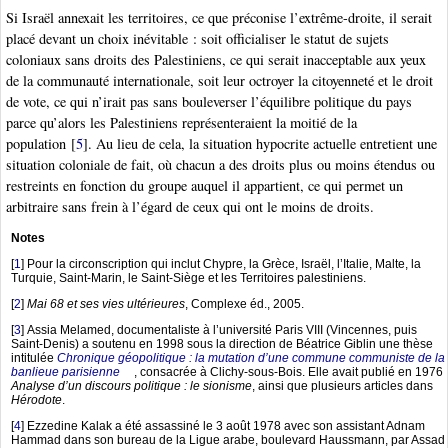
Si Israël annexait les territoires, ce que préconise l’extrême-droite, il serait
placé devant un choix inévitable : soit officialiser le statut de sujets
coloniaux sans droits des Palestiniens, ce qui serait inacceptable aux yeux
de la communauté internationale, soit leur octroyer la citoyenneté et le droit
de vote, ce qui n’irait pas sans bouleverser l’équilibre politique du pays
parce qu’alors les Palestiniens représenteraient la moitié de la
population
[
5
]
. Au lieu de cela, la situation hypocrite actuelle entretient une
situation coloniale de fait, où chacun a des droits plus ou moins étendus ou
restreints en fonction du groupe auquel il appartient, ce qui permet un
arbitraire sans frein à l’égard de ceux qui ont le moins de droits.
Notes
[
1
]
Pour la circonscription qui inclut Chypre, la Grèce, Israël, l’Italie, Malte, la
Turquie, Saint-Marin, le Saint-Siège et les Territoires palestiniens.
[
2
]
Mai 68 et ses vies ultérieures
, Complexe éd., 2005.
[
3
]
Assia Melamed, documentaliste à l’université Paris VIII (Vincennes, puis
Saint-Denis) a soutenu en 1998 sous la direction de Béatrice Giblin une thèse
intitulée
Chronique géopolitique : la mutation d’une commune communiste de la
banlieue parisienne
, consacrée à Clichy-sous-Bois. Elle avait publié en 1976
Analyse d’un discours politique : le sionisme
, ainsi que plusieurs articles dans
Hérodote
.
[
4
]
Ezzedine Kalak a été assassiné le 3 août 1978 avec son assistant Adnam
Hammad dans son bureau de la Ligue arabe, boulevard Haussmann, par Assad