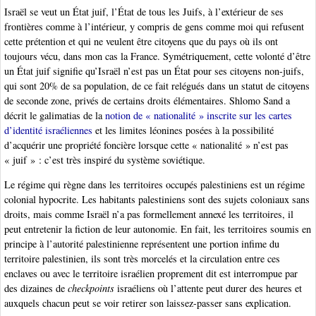
Israël se veut un État juif, l’État de tous les Juifs, à l’extérieur de ses
frontières comme à l’intérieur, y compris de gens comme moi qui refusent
cette prétention et qui ne veulent être citoyens que du pays où ils ont
toujours vécu, dans mon cas la France. Symétriquement, cette volonté d’être
un État juif signifie qu’Israël n’est pas un État pour ses citoyens non-juifs,
qui sont 20% de sa population, de ce fait relégués dans un statut de citoyens
de seconde zone, privés de certains droits élémentaires. Shlomo Sand a
décrit le galimatias de la
notion de « nationalité » inscrite sur les cartes
d’identité israéliennes
et les limites léonines posées à la possibilité
d’acquérir une propriété foncière lorsque cette « nationalité » n’est pas
« juif » : c’est très inspiré du système soviétique.
Le régime qui règne dans les territoires occupés palestiniens est un régime
colonial hypocrite. Les habitants palestiniens sont des sujets coloniaux sans
droits, mais comme Israël n’a pas formellement annexé les territoires, il
peut entretenir la fiction de leur autonomie. En fait, les territoires soumis en
principe à l’autorité palestinienne représentent une portion infime du
territoire palestinien, ils sont très morcelés et la circulation entre ces
enclaves ou avec le territoire israélien proprement dit est interrompue par
des dizaines de
checkpoints
israéliens où l’attente peut durer des heures et
auxquels chacun peut se voir retirer son laissez-passer sans explication.