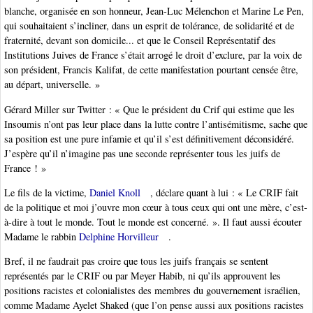
blanche, organisée en son honneur, Jean-Luc Mélenchon et Marine Le Pen,
qui souhaitaient s’incliner, dans un esprit de tolérance, de solidarité et de
fraternité, devant son domicile... et que le Conseil Représentatif des
Institutions Juives de France s’était arrogé le droit d’exclure, par la voix de
son président, Francis Kalifat, de cette manifestation pourtant censée être,
au départ, universelle. »
Gérard Miller sur Twitter : « Que le président du Crif qui estime que les
Insoumis n’ont pas leur place dans la lutte contre l’antisémitisme, sache que
sa position est une pure infamie et qu’il s’est définitivement déconsidéré.
J’espère qu’il n’imagine pas une seconde représenter tous les juifs de
France ! »
Le fils de la victime,
Daniel Knoll
, déclare quant à lui : « Le CRIF fait
de la politique et moi j’ouvre mon cœur à tous ceux qui ont une mère, c’est-
à-dire à tout le monde. Tout le monde est concerné. ». Il faut aussi écouter
Madame le rabbin
Delphine Horvilleur
.
Bref, il ne faudrait pas croire que tous les juifs français se sentent
représentés par le CRIF ou par Meyer Habib, ni qu’ils approuvent les
positions racistes et colonialistes des membres du gouvernement israélien,
comme Madame Ayelet Shaked (que l’on pense aussi aux positions racistes