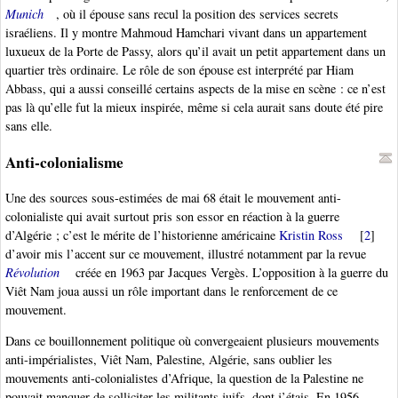
Munich
, où il épouse sans recul la position des services secrets
israéliens. Il y montre Mahmoud Hamchari vivant dans un appartement
luxueux de la Porte de Passy, alors qu’il avait un petit appartement dans un
quartier très ordinaire. Le rôle de son épouse est interprété par Hiam
Abbass, qui a aussi conseillé certains aspects de la mise en scène : ce n’est
pas là qu’elle fut la mieux inspirée, même si cela aurait sans doute été pire
sans elle.
Anti-colonialisme
Une des sources sous-estimées de mai 68 était le mouvement anti-
colonialiste qui avait surtout pris son essor en réaction à la guerre
d’Algérie ; c’est le mérite de l’historienne américaine
Kristin Ross
[
2
]
d’avoir mis l’accent sur ce mouvement, illustré notamment par la revue
Révolution
créée en 1963 par Jacques Vergès. L’opposition à la guerre du
Viêt Nam joua aussi un rôle important dans le renforcement de ce
mouvement.
Dans ce bouillonnement politique où convergeaient plusieurs mouvements
anti-impérialistes, Viêt Nam, Palestine, Algérie, sans oublier les
mouvements anti-colonialistes d’Afrique, la question de la Palestine ne
pouvait manquer de solliciter les militants juifs, dont j’étais. En 1956