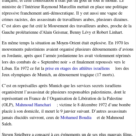
française, et cette contestation n’était pas du goût de tout le monde. Le
ministre de l’Intérieur Raymond Marcellin mettait en place une politique
répressive franchement anti-démocratique. Il y eut aussi une vague de
crimes racistes, des assassinats de travailleurs arabes, plusieurs dizaines.
C’est alors que fut créé le Mouvement des travailleurs arabes, proche de la
Gauche prolétarienne d’Alain Geismar, Benny Lévy et Robert Linhart.
En même temps la situation au Moyen-Orient était explosive. En 1970 les
mouvements palestiniens avaient organisé plusieurs détournements d’avions
en Jordanie, après quoi l’armée jordanienne les avait violemment réprimés
lors des combats de « Septembre noir » et finalement repoussés vers le
Liban. En 1972 ce fut la
prise en otages des athlètes israéliens
lors des
Jeux olympiques de Munich, au dénouement tragique (17 morts).
C’est en représailles après Munich que les services secrets israéliens
organisèrent l’assassinat de plusieurs responsables palestiniens, dont le
représentant en France de l’Organisation de Libération de la Palestine
(OLP),
Mahmoud Hamchari
; victime le 8 décembre 1972 d’une bombe
placée à son domicile, il meurt le 9 janvier suivant. D’autres assassinats
jamais élucidés suivront, ceux de
Mohamed Boudia
et de Mahmoud
Saleh.
Steven Spielberg a consacré à ces événements un de ses plus mauvais films,