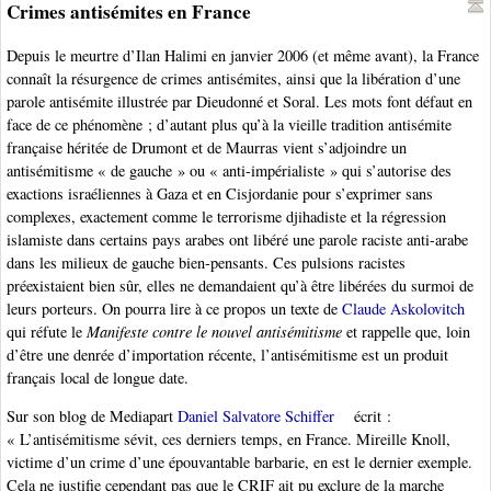
Crimes antisémites en France
Depuis le meurtre d’Ilan Halimi en janvier 2006 (et même avant), la France
connaît la résurgence de crimes antisémites, ainsi que la libération d’une
parole antisémite illustrée par Dieudonné et Soral. Les mots font défaut en
face de ce phénomène ; d’autant plus qu’à la vieille tradition antisémite
française héritée de Drumont et de Maurras vient s’adjoindre un
antisémitisme « de gauche » ou « anti-impérialiste » qui s’autorise des
exactions israéliennes à Gaza et en Cisjordanie pour s’exprimer sans
complexes, exactement comme le terrorisme djihadiste et la régression
islamiste dans certains pays arabes ont libéré une parole raciste anti-arabe
dans les milieux de gauche bien-pensants. Ces pulsions racistes
préexistaient bien sûr, elles ne demandaient qu’à être libérées du surmoi de
leurs porteurs. On pourra lire à ce propos un texte de
Claude Askolovitch
qui réfute le
Manifeste contre le nouvel antisémitisme
et rappelle que, loin
d’être une denrée d’importation récente, l’antisémitisme est un produit
français local de longue date.
Sur son blog de Mediapart
Daniel Salvatore Schiffer
écrit :
« L’antisémitisme sévit, ces derniers temps, en France. Mireille Knoll,
victime d’un crime d’une épouvantable barbarie, en est le dernier exemple.
Cela ne justifie cependant pas que le CRIF ait pu exclure de la marche