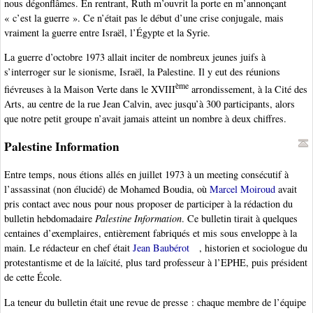
nous dégonflâmes. En rentrant, Ruth m’ouvrit la porte en m’annonçant
« c’est la guerre ». Ce n’était pas le début d’une crise conjugale, mais
vraiment la guerre entre Israël, l’Égypte et la Syrie.
La guerre d’octobre 1973 allait inciter de nombreux jeunes juifs à
s’interroger sur le sionisme, Israël, la Palestine. Il y eut des réunions
ème
fiévreuses à la Maison Verte dans le XVIII
arrondissement, à la Cité des
Arts, au centre de la rue Jean Calvin, avec jusqu’à 300 participants, alors
que notre petit groupe n’avait jamais atteint un nombre à deux chiffres.
Palestine Information
Entre temps, nous étions allés en juillet 1973 à un meeting consécutif à
l’assassinat (non élucidé) de Mohamed Boudia, où
Marcel Moiroud
avait
pris contact avec nous pour nous proposer de participer à la rédaction du
bulletin hebdomadaire
Palestine Information
. Ce bulletin tirait à quelques
centaines d’exemplaires, entièrement fabriqués et mis sous enveloppe à la
main. Le rédacteur en chef était
Jean Baubérot
, historien et sociologue du
protestantisme et de la laïcité, plus tard professeur à l’EPHE, puis président
de cette École.
La teneur du bulletin était une revue de presse : chaque membre de l’équipe