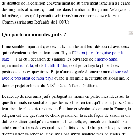
de députés de la coalition gouvernementale au parlement israélien à l’égard
des migrants africains, qui ont mis dans l’embarras Benjamin Netanyahou
lui-même, alors qu’il pensait avoir trouvé un compromis avec le Haut
Commissariat aux Réfugiés de l’ONU).
Qui parle au nom des juifs ?
Il me semble important que des juifs manifestent leur désaccord avec ceux
qui prétendent parler en leur nom. Il y a l’
Union juive française pour la
paix
. J’ai eu l’occasion de signaler les ouvrages de
Shlomo Sand
,
également
ici
et
là
, et de
Judith Butler
, dont je partage la plupart des
positions sur ces questions. Et je n’aurais garde d’omettre mon
désaccord
avec le président de mon pays
quand il assimile la critique du sionisme, le
e
dernier projet colonial du XIX
siècle, à l’antisémitisme.
Beaucoup de mes amis juifs partagent au moins en partie mes idées sur la
question, mais ne souhaitent pas les exprimer en tant qu’ils sont juifs. C’est
leur droit le plus strict : dans un État laïc et sécularisé comme la France, la
religion est une question de choix personnel, la seule façon de savoir si on
doit considérer quelqu’un comme juif, catholique, musulman, bouddhiste,
athée, ou plusieurs de ces qualités à la fois, c’est de lui poser la question et
d’enregistrer sa réponse, ainsi me l’ont appris naguère mes collègues de