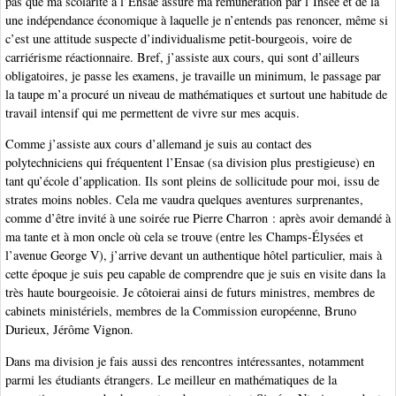
pas que ma scolarité à l’Ensae assure ma rémunération par l’Insee et de là
une indépendance économique à laquelle je n’entends pas renoncer, même si
c’est une attitude suspecte d’individualisme petit-bourgeois, voire de
carriérisme réactionnaire. Bref, j’assiste aux cours, qui sont d’ailleurs
obligatoires, je passe les examens, je travaille un minimum, le passage par
la taupe m’a procuré un niveau de mathématiques et surtout une habitude de
travail intensif qui me permettent de vivre sur mes acquis.
Comme j’assiste aux cours d’allemand je suis au contact des
polytechniciens qui fréquentent l’Ensae (sa division plus prestigieuse) en
tant qu’école d’application. Ils sont pleins de sollicitude pour moi, issu de
strates moins nobles. Cela me vaudra quelques aventures surprenantes,
comme d’être invité à une soirée rue Pierre Charron : après avoir demandé à
ma tante et à mon oncle où cela se trouve (entre les Champs-Élysées et
l’avenue George V), j’arrive devant un authentique hôtel particulier, mais à
cette époque je suis peu capable de comprendre que je suis en visite dans la
très haute bourgeoisie. Je côtoierai ainsi de futurs ministres, membres de
cabinets ministériels, membres de la Commission européenne, Bruno
Durieux, Jérôme Vignon.
Dans ma division je fais aussi des rencontres intéressantes, notamment
parmi les étudiants étrangers. Le meilleur en mathématiques de la