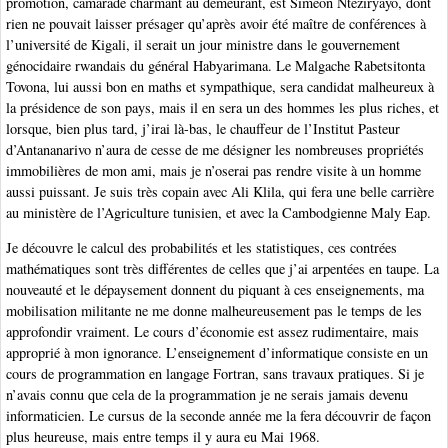
promotion, camarade charmant au demeurant, est Siméon Nteziryayo, dont
rien ne pouvait laisser présager qu’après avoir été maître de conférences à
l’université de Kigali, il serait un jour ministre dans le gouvernement
génocidaire rwandais du général Habyarimana. Le Malgache Rabetsitonta
Tovona, lui aussi bon en maths et sympathique, sera candidat malheureux à
la présidence de son pays, mais il en sera un des hommes les plus riches, et
lorsque, bien plus tard, j’irai là-bas, le chauffeur de l’Institut Pasteur
d’Antananarivo n’aura de cesse de me désigner les nombreuses propriétés
immobilières de mon ami, mais je n’oserai pas rendre visite à un homme
aussi puissant. Je suis très copain avec Ali Klila, qui fera une belle carrière
au ministère de l’Agriculture tunisien, et avec la Cambodgienne Maly Eap.
Je découvre le calcul des probabilités et les statistiques, ces contrées
mathématiques sont très différentes de celles que j’ai arpentées en taupe. La
nouveauté et le dépaysement donnent du piquant à ces enseignements, ma
mobilisation militante ne me donne malheureusement pas le temps de les
approfondir vraiment. Le cours d’économie est assez rudimentaire, mais
approprié à mon ignorance. L’enseignement d’informatique consiste en un
cours de programmation en langage Fortran, sans travaux pratiques. Si je
n’avais connu que cela de la programmation je ne serais jamais devenu
informaticien. Le cursus de la seconde année me la fera découvrir de façon
plus heureuse, mais entre temps il y aura eu Mai 1968.