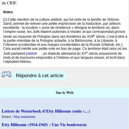
du CRIF.
Notes
[
1
]
Cette mention de la culture yiddish, qui fut celle de la famille de Shlomo
Sand, permet de relever une petite imprécision de la traduction, par ailleurs
excellente : la locution « zone de résidence » désigne le territoire où, dans
l’empire russe, les Juifs étaient autorisés à résider, et qui correspondait
grosso
e
modo
au royaume de Pologne dans ses frontières du XVII
siècle, c’est-à-dire à
la partie orientale de la Pologne actuelle, à la Biélorussie, à la Lituanie, à
l’Ukraine occidentale et aux marges occidentales de la Russie (Vitebsk, etc.).
Cela aurait mérité une petite note en bas de page. Ce territoire était celui où les
e
Juifs parlaient
yiddish
, un dialecte allemand du XV
siècle assaisonné de
mots et de tournures empruntés à l’hébreu et aux langues slaves, et écrit dans
l’alphabet hébreu.
Répondre à cet article
Sur le Web
Lettres de Westerbork d’Etty Hillesum (suite (…)
Source :
blog maclarema
Etty Hillesum (1914-1943) : Une Vie bouleversée