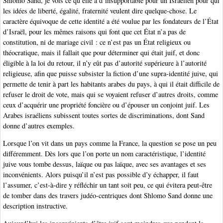
Shlomo Sand, je vois ce qu’elle a d’insupportable pour un Israélien pour qui
les idées de liberté, égalité, fraternité veulent dire quelque-chose. Le
caractère équivoque de cette identité a été voulue par les fondateurs de l’État
d’Israël, pour les mêmes raisons qui font que cet État n’a pas de
constitution, ni de mariage civil : ce n’est pas un État religieux ou
théocratique, mais il fallait que pour déterminer qui était juif, et donc
éligible à la loi du retour, il n’y eût pas d’autorité supérieure à l’autorité
religieuse, afin que puisse subsister la fiction d’une supra-identité juive, qui
permette de tenir à part les habitants arabes du pays, à qui il était difficile de
refuser le droit de vote, mais qui se voyaient refuser d’autres droits, comme
ceux d’acquérir une propriété foncière ou d’épouser un conjoint juif. Les
Arabes israéliens subissent toutes sortes de discriminations, dont Sand
donne d’autres exemples.
Lorsque l’on vit dans un pays comme la France, la question se pose un peu
différemment. Dès lors que l’on porte un nom caractéristique, l’identité
juive vous tombe dessus, laïque ou pas laïque, avec ses avantages et ses
inconvénients. Alors puisqu’il n’est pas possible d’y échapper, il faut
l’assumer, c’est-à-dire y réfléchir un tant soit peu, ce qui évitera peut-être
de tomber dans des travers judéo-centriques dont Shlomo Sand donne une
description instructive.