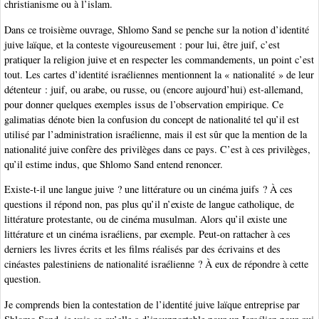
christianisme ou à l’islam.
Dans ce troisième ouvrage, Shlomo Sand se penche sur la notion d’identité
juive laïque, et la conteste vigoureusement : pour lui, être juif, c’est
pratiquer la religion juive et en respecter les commandements, un point c’est
tout. Les cartes d’identité israéliennes mentionnent la « nationalité » de leur
détenteur : juif, ou arabe, ou russe, ou (encore aujourd’hui) est-allemand,
pour donner quelques exemples issus de l’observation empirique. Ce
galimatias dénote bien la confusion du concept de nationalité tel qu’il est
utilisé par l’administration israélienne, mais il est sûr que la mention de la
nationalité juive confère des privilèges dans ce pays. C’est à ces privilèges,
qu’il estime indus, que Shlomo Sand entend renoncer.
Existe-t-il une langue juive ? une littérature ou un cinéma juifs ? À ces
questions il répond non, pas plus qu’il n’existe de langue catholique, de
littérature protestante, ou de cinéma musulman. Alors qu’il existe une
littérature et un cinéma israéliens, par exemple. Peut-on rattacher à ces
derniers les livres écrits et les films réalisés par des écrivains et des
cinéastes palestiniens de nationalité israélienne ? À eux de répondre à cette
question.
Je comprends bien la contestation de l’identité juive laïque entreprise par