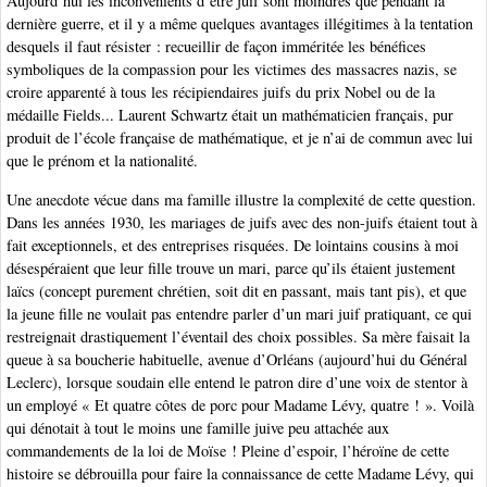
Aujourd’hui les inconvénients d’être juif sont moindres que pendant la
dernière guerre, et il y a même quelques avantages illégitimes à la tentation
desquels il faut résister : recueillir de façon imméritée les bénéfices
symboliques de la compassion pour les victimes des massacres nazis, se
croire apparenté à tous les récipiendaires juifs du prix Nobel ou de la
médaille Fields... Laurent Schwartz était un mathématicien français, pur
produit de l’école française de mathématique, et je n’ai de commun avec lui
que le prénom et la nationalité.
Une anecdote vécue dans ma famille illustre la complexité de cette question.
Dans les années 1930, les mariages de juifs avec des non-juifs étaient tout à
fait exceptionnels, et des entreprises risquées. De lointains cousins à moi
désespéraient que leur fille trouve un mari, parce qu’ils étaient justement
laïcs (concept purement chrétien, soit dit en passant, mais tant pis), et que
la jeune fille ne voulait pas entendre parler d’un mari juif pratiquant, ce qui
restreignait drastiquement l’éventail des choix possibles. Sa mère faisait la
queue à sa boucherie habituelle, avenue d’Orléans (aujourd’hui du Général
Leclerc), lorsque soudain elle entend le patron dire d’une voix de stentor à
un employé « Et quatre côtes de porc pour Madame Lévy, quatre ! ». Voilà
qui dénotait à tout le moins une famille juive peu attachée aux
commandements de la loi de Moïse ! Pleine d’espoir, l’héroïne de cette
histoire se débrouilla pour faire la connaissance de cette Madame Lévy, qui