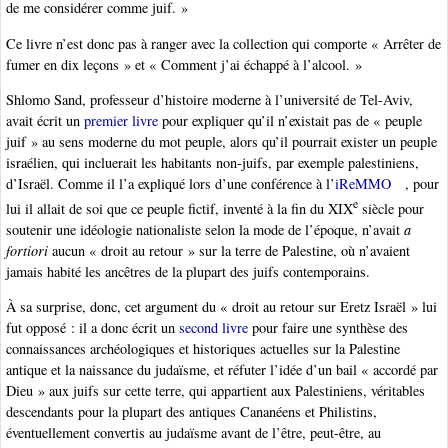
de me considérer comme juif. »
Ce livre n’est donc pas à ranger avec la collection qui comporte « Arrêter de
fumer en dix leçons » et « Comment j’ai échappé à l’alcool. »
Shlomo Sand, professeur d’histoire moderne à l’université de Tel-Aviv,
avait écrit un
premier livre
pour expliquer qu’il n’existait pas de « peuple
juif » au sens moderne du mot peuple, alors qu’il pourrait exister un peuple
israélien, qui incluerait les habitants non-juifs, par exemple palestiniens,
d’Israël. Comme il l’a expliqué lors d’une conférence à l’
iReMMO
, pour
e
lui il allait de soi que ce peuple fictif, inventé à la fin du XIX
siècle pour
soutenir une idéologie nationaliste selon la mode de l’époque, n’avait
a
fortiori
aucun « droit au retour » sur la terre de Palestine, où n’avaient
jamais habité les ancêtres de la plupart des juifs contemporains.
À sa surprise, donc, cet argument du « droit au retour sur Eretz Israël » lui
fut opposé : il a donc écrit un
second livre
pour faire une synthèse des
connaissances archéologiques et historiques actuelles sur la Palestine
antique et la naissance du judaïsme, et réfuter l’idée d’un bail « accordé par
Dieu » aux juifs sur cette terre, qui appartient aux Palestiniens, véritables
descendants pour la plupart des antiques Cananéens et Philistins,
éventuellement convertis au judaïsme avant de l’être, peut-être, au