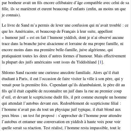
par bonheur avait un fils encore célibataire d’âge compatible avec celui de sa
fille, ils se marièrent et eurent beaucoup d’enfants (enfin, au moins un que
je connais).
Le livre de Sand m’a permis de lever une confusion qui m’avait troublé : ce
que les Américains, et beaucoup de Français à leur suite, appellent
« humour juif » est en fait l’humour yiddish, dont je n’ai observé aucune
trace dans la branche juive alsacienne et lorraine de ma propre famille, ni
encore moins dans ma première belle-famille, juive algérienne, qui
pratiquaient toutes les deux d’autres formes d’humour. Mais effectivement
la plupart des juifs américains sont issus du Yiddishland
[
1
]
.
Shlomo Sand raconte une curieuse anecdote familiale. Alors qu’il était
étudiant à Paris, il eut l’occasion de faire visiter la ville à son père, qui y
venait pour la première fois. Cependant qu’ils déambulaient, le père dit au
fils qu’il était capable de reconnaître un juif dans la rue au premier coup
d’œil, et devant le scepticisme dudit fils, il prit comme exemple un homme
qui attendait l’autobus devant eux. Redoublement de scepticisme filial :
l’homme n’avait pas du tout un physique juif typique, il était blond aux
yeux bleus ; un test fut proposé : s’approcher de l’homme pour attendre
l’autobus et entamer une conversation en yiddish à haute voix pour voir
quelle serait sa réaction. Test réalisé, l’homme resta impassible, tout le