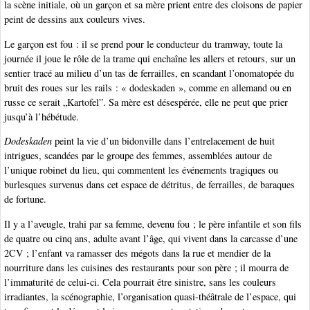
la scène initiale, où un garçon et sa mère prient entre des cloisons de papier
peint de dessins aux couleurs vives.
Le garçon est fou : il se prend pour le conducteur du tramway, toute la
journée il joue le rôle de la trame qui enchaîne les allers et retours, sur un
sentier tracé au milieu d’un tas de ferrailles, en scandant l’onomatopée du
bruit des roues sur les rails : « dodeskaden », comme en allemand ou en
russe ce serait „Kartofel”. Sa mère est désespérée, elle ne peut que prier
jusqu’à l’hébétude.
Dodeskaden
peint la vie d’un bidonville dans l’entrelacement de huit
intrigues, scandées par le groupe des femmes, assemblées autour de
l’unique robinet du lieu, qui commentent les événements tragiques ou
burlesques survenus dans cet espace de détritus, de ferrailles, de baraques
de fortune.
Il y a l’aveugle, trahi par sa femme, devenu fou ; le père infantile et son fils
de quatre ou cinq ans, adulte avant l’âge, qui vivent dans la carcasse d’une
2CV ; l’enfant va ramasser des mégots dans la rue et mendier de la
nourriture dans les cuisines des restaurants pour son père ; il mourra de
l’immaturité de celui-ci. Cela pourrait être sinistre, sans les couleurs
irradiantes, la scénographie, l’organisation quasi-théâtrale de l’espace, qui