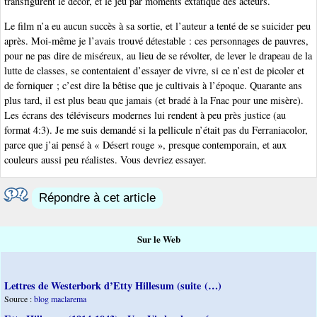
transfigurent le décor, et le jeu par moments extatique des acteurs.
Le film n’a eu aucun succès à sa sortie, et l’auteur a tenté de se suicider peu
après. Moi-même je l’avais trouvé détestable : ces personnages de pauvres,
pour ne pas dire de miséreux, au lieu de se révolter, de lever le drapeau de la
lutte de classes, se contentaient d’essayer de vivre, si ce n’est de picoler et
de forniquer ; c’est dire la bêtise que je cultivais à l’époque. Quarante ans
plus tard, il est plus beau que jamais (et bradé à la Fnac pour une misère).
Les écrans des téléviseurs modernes lui rendent à peu près justice (au
format 4:3). Je me suis demandé si la pellicule n’était pas du Ferraniacolor,
parce que j’ai pensé à « Désert rouge », presque contemporain, et aux
couleurs aussi peu réalistes. Vous devriez essayer.
Répondre à cet article
Sur le Web
Lettres de Westerbork d’Etty Hillesum (suite (…)
Source :
blog maclarema