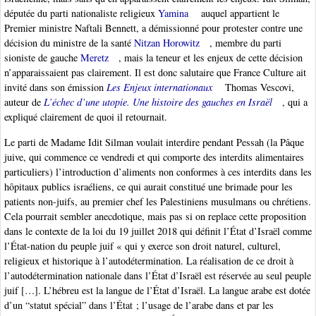
députée du parti nationaliste religieux
Yamina
auquel appartient le
Premier ministre Naftali Bennett, a démissionné pour protester contre une
décision du ministre de la santé
Nitzan Horowitz
, membre du parti
sioniste de gauche
Meretz
, mais la teneur et les enjeux de cette décision
n’apparaissaient pas clairement. Il est donc salutaire que France Culture ait
invité dans son émission
Les Enjeux internationaux
Thomas Vescovi,
auteur de
L’échec d’une utopie. Une histoire des gauches en Israël
, qui a
expliqué clairement de quoi il retournait.
Le parti de Madame Idit Silman voulait interdire pendant Pessah (la Pâque
juive, qui commence ce vendredi et qui comporte des interdits alimentaires
particuliers) l’introduction d’aliments non conformes à ces interdits dans les
hôpitaux publics israéliens, ce qui aurait constitué une brimade pour les
patients non-juifs, au premier chef les Palestiniens musulmans ou chrétiens.
Cela pourrait sembler anecdotique, mais pas si on replace cette proposition
dans le contexte de la loi du 19 juillet 2018 qui définit l’État d’Israël comme
l’État-nation du peuple juif « qui y exerce son droit naturel, culturel,
religieux et historique à l’autodétermination. La réalisation de ce droit à
l’autodétermination nationale dans l’État d’Israël est réservée au seul peuple
juif […]. L’hébreu est la langue de l’État d’Israël. La langue arabe est dotée
d’un “statut spécial” dans l’État ; l’usage de l’arabe dans et par les