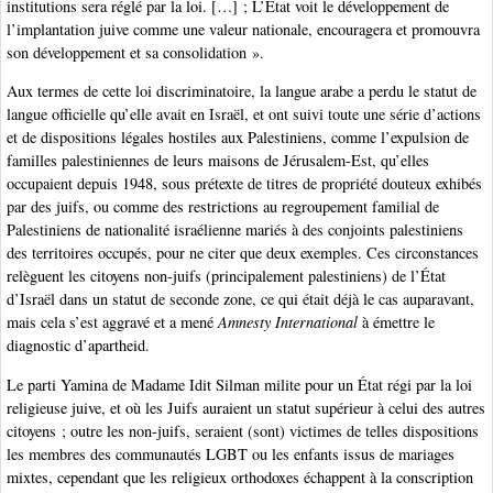
institutions sera réglé par la loi. […] ; L’État voit le développement de
l’implantation juive comme une valeur nationale, encouragera et promouvra
son développement et sa consolidation ».
Aux termes de cette loi discriminatoire, la langue arabe a perdu le statut de
langue officielle qu’elle avait en Israël, et ont suivi toute une série d’actions
et de dispositions légales hostiles aux Palestiniens, comme l’expulsion de
familles palestiniennes de leurs maisons de Jérusalem-Est, qu’elles
occupaient depuis 1948, sous prétexte de titres de propriété douteux exhibés
par des juifs, ou comme des restrictions au regroupement familial de
Palestiniens de nationalité israélienne mariés à des conjoints palestiniens
des territoires occupés, pour ne citer que deux exemples. Ces circonstances
relèguent les citoyens non-juifs (principalement palestiniens) de l’État
d’Israël dans un statut de seconde zone, ce qui était déjà le cas auparavant,
mais cela s’est aggravé et a mené
Amnesty International
à émettre le
diagnostic d’apartheid.
Le parti Yamina de Madame Idit Silman milite pour un État régi par la loi
religieuse juive, et où les Juifs auraient un statut supérieur à celui des autres
citoyens ; outre les non-juifs, seraient (sont) victimes de telles dispositions
les membres des communautés LGBT ou les enfants issus de mariages
mixtes, cependant que les religieux orthodoxes échappent à la conscription