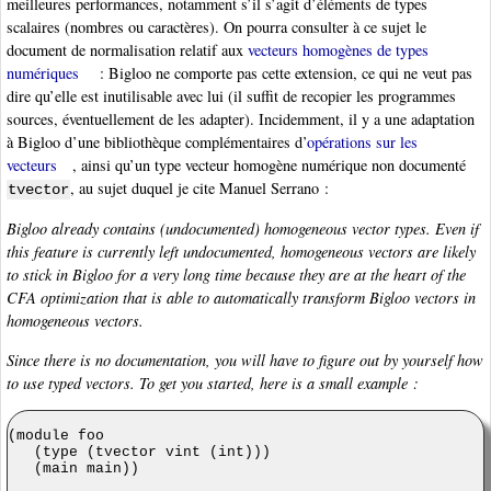
meilleures performances, notamment s’il s’agit d’éléments de types
scalaires (nombres ou caractères). On pourra consulter à ce sujet le
document de normalisation relatif aux
vecteurs homogènes de types
numériques
: Bigloo ne comporte pas cette extension, ce qui ne veut pas
dire qu’elle est inutilisable avec lui (il suffit de recopier les programmes
sources, éventuellement de les adapter). Incidemment, il y a une adaptation
à Bigloo d’une bibliothèque complémentaires d’
opérations sur les
vecteurs
, ainsi qu’un type vecteur homogène numérique non documenté
, au sujet duquel je cite Manuel Serrano :
tvector
Bigloo already contains (undocumented) homogeneous vector types. Even if
this feature is currently left undocumented, homogeneous vectors are likely
to stick in Bigloo for a very long time because they are at the heart of the
CFA optimization that is able to automatically transform Bigloo vectors in
homogeneous vectors.
Since there is no documentation, you will have to figure out by yourself how
to use typed vectors. To get you started, here is a small example :