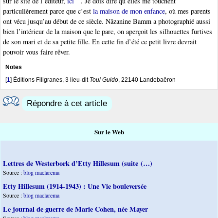
sur le site de l’éditeur,
ici
. Je dois dire qu’elles me touchent
particulièrement parce que c’est
la maison de mon enfance
, où mes parents
ont vécu jusqu’au début de ce siècle. Nâzanine Bamm a photographié aussi
bien l’intérieur de la maison que le parc, on aperçoit les silhouettes furtives
de son mari et de sa petite fille. En cette fin d’été ce petit livre devrait
pouvoir vous faire rêver.
Notes
[
1
]
Éditions Filigranes, 3 lieu-dit
Toul Guido
, 22140 Landebaëron
Répondre à cet article
Sur le Web
Lettres de Westerbork d’Etty Hillesum (suite (…)
Source :
blog maclarema
Etty Hillesum (1914-1943) : Une Vie bouleversée
Source :
blog maclarema
Le journal de guerre de Marie Cohen, née Mayer