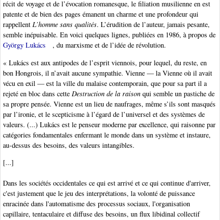
récit de voyage et de l’évocation romanesque, le filiation musilienne en est
patente et de bien des pages émanent un charme et une profondeur qui
rappellent
L’homme sans qualités
. L’érudition de l’auteur, jamais pesante,
semble inépuisable. En voici quelques lignes, publiées en 1986, à propos de
György Lukács
, du marxisme et de l’idée de révolution.
« Lukács est aux antipodes de l’esprit viennois, pour lequel, du reste, en
bon Hongrois, il n’avait aucune sympathie. Vienne — la Vienne où il avait
vécu en exil — est la ville du malaise contemporain, que pour sa part il a
rejeté en bloc dans cette
Destruction de la raison
qui semble un pastiche de
sa propre pensée. Vienne est un lieu de naufrages, même s’ils sont masqués
par l’ironie, et le scepticisme à l’égard de l’universel et des systèmes de
valeurs. (...) Lukács est le penseur moderne par excellence, qui raisonne par
catégories fondamentales enfermant le monde dans un système et instaure,
au-dessus des besoins, des valeurs intangibles.
[...]
Dans les sociétés occidentales ce qui est arrivé et ce qui continue d'arriver,
c'est justement que le jeu des interprétations, la volonté de puissance
enracinée dans l'automatisme des processus sociaux, l'organisation
capillaire, tentaculaire et diffuse des besoins, un flux libidinal collectif