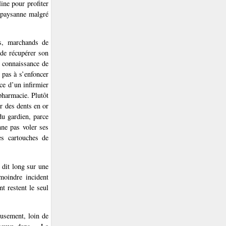
line pour profiter
n paysanne malgré
ns, marchands de
 de récupérer son
e connaissance de
a pas à s’enfoncer
ce d’un infirmier
pharmacie. Plutôt
r des dents en or
du gardien, parce
nne pas voler ses
es cartouches de
 dit long sur une
moindre incident
t restent le seul
eusement, loin de