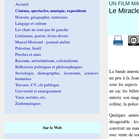
UN FILM MA
Accueil
Le Miracl
Cinéma, spectacles, musique, expositions
Histoire, géographie, territoires
Langage et culture
Les chats ne sont pas de gauche
Littérature, poésie, livres divers
Marcel Moiroud : journal-atelier
Palestine, Israël
Proches et amis
Racisme, antisémitisme, colonialisme
Réflexions politiques et philosophiques
La bande annon
Sociologie, démographie, économie, sciences
un peu à la Jean
humaines
sous les aspects
Travaux, CV, clé publique
un sac les bille
Université et enseignement
Varia, notules, etc.
enterre son mago
Zinformatiques
colline, la police
Quelques années
désagréable : les
Sur le Web
construit un mau
avec vente de sou