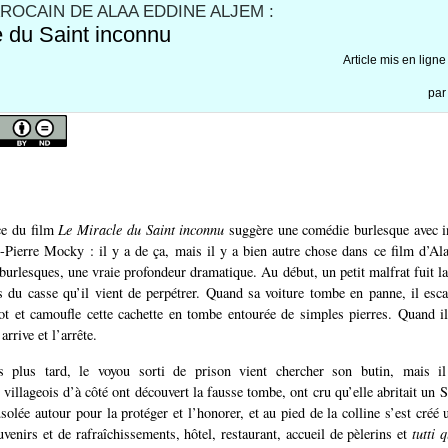
ROCAIN DE ALAA EDDINE ALJEM :
e du Saint inconnu
Article mis en ligne
pa
ce du film
Le Miracle du Saint inconnu
suggère une comédie burlesque avec in
-Pierre Mocky : il y a de ça, mais il y a bien autre chose dans ce film d’A
 burlesques, une vraie profondeur dramatique. Au début, un petit malfrat fuit la
ts du casse qu’il vient de perpétrer. Quand sa voiture tombe en panne, il esca
t et camoufle cette cachette en tombe entourée de simples pierres. Quand i
 arrive et l’arrête.
 plus tard, le voyou sorti de prison vient chercher son butin, mais il
 villageois d’à côté ont découvert la fausse tombe, ont cru qu’elle abritait un 
solée autour pour la protéger et l’honorer, et au pied de la colline s’est créé
venirs et de rafraîchissements, hôtel, restaurant, accueil de pèlerins et
tutti 