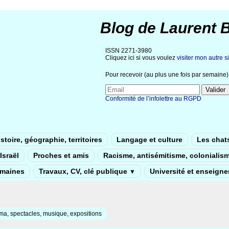
Blog de Laurent 
ISSN 2271-3980
Cliquez ici si vous voulez
visiter mon autre si
Pour recevoir (au plus une fois par semaine) 
Conformité de l’infolettre au RGPD
stoire, géographie, territoires
Langage et culture
Les chat
Israël
Proches et amis
Racisme, antisémitisme, colonialis
umaines
Travaux, CV, clé publique
Université et enseign
▼
a, spectacles, musique, expositions