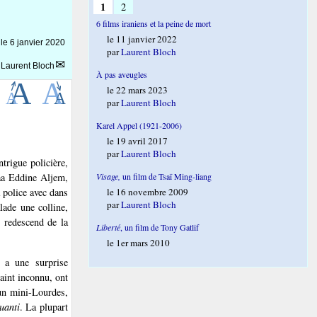
1
2
6 films iraniens et la peine de mort
le 11 janvier 2022
 le
6 janvier 2020
par
Laurent Bloch
r
Laurent Bloch
À pas aveugles
le 22 mars 2023
par
Laurent Bloch
Karel Appel (1921-2006)
le 19 avril 2017
par
Laurent Bloch
trigue policière,
Visage,
un film de Tsaï Ming-liang
laa Eddine Aljem,
le 16 novembre 2009
 police avec dans
par
Laurent Bloch
lade une colline,
l redescend de la
Liberté
, un film de Tony Gatlif
le 1er mars 2010
 a une surprise
Saint inconnu, ont
 un mini-Lourdes,
quanti
. La plupart