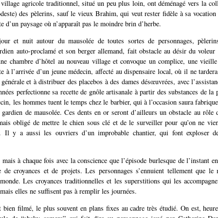
village agricole traditionnel, situé un peu plus loin, ont déménagé vers la col
este) des pèlerins, sauf le vieux Brahim, qui veut rester fidèle à sa vocatio
ante d’un paysage où n’apparaît pas le moindre brin d’herbe.
jour et nuit autour du mausolée de toutes sortes de personnages, pèleri
rdien auto-proclamé et son berger allemand, fait obstacle au désir du voleur
une chambre d’hôtel au nouveau village et convoque un complice, une vieill
e à l’arrivée d’un jeune médecin, affecté au dispensaire local, où il ne tarder
e générale et à distribuer des placebos à des dames désœuvrées, avec l’assistan
nnées perfectionne sa recette de gnôle artisanale à partir des substances de la 
cin, les hommes tuent le temps chez le barbier, qui à l’occasion saura fabrique
 gardien de mausolée. Ces dents en or seront d’ailleurs un obstacle au rôle 
mais obligé de mettre le chien sous clé et de le surveiller pour qu’on ne vie
s. Il y a aussi les ouvriers d’un improbable chantier, qui font exploser d
 mais à chaque fois avec la conscience que l’épisode burlesque de l’instant en
e de croyances et de projets. Les personnages s’ennuient tellement que le 
 monde. Les croyances traditionnelles et les superstitions qui les accompagnen
mais elles ne suffisent pas à remplir les journées.
rt bien filmé, le plus souvent en plans fixes au cadre très étudié. On est, heur