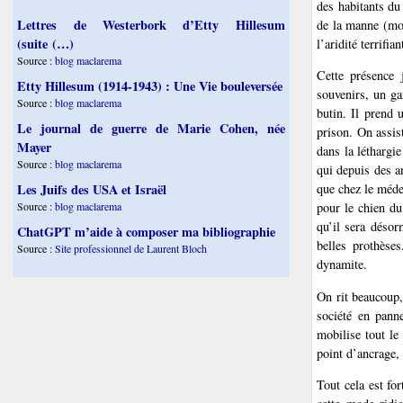
des habitants du 
Lettres de Westerbork d’Etty Hillesum
de la manne (mod
(suite (…)
l’aridité terrifi
Source :
blog maclarema
Cette présence 
Etty Hillesum (1914-1943) : Une Vie bouleversée
souvenirs, un ga
Source :
blog maclarema
butin. Il prend 
Le journal de guerre de Marie Cohen, née
prison. On assist
Mayer
dans la léthargi
Source :
blog maclarema
qui depuis des a
que chez le méde
Les Juifs des USA et Israël
pour le chien du
Source :
blog maclarema
qu’il sera désor
ChatGPT m’aide à composer ma bibliographie
belles prothèse
Source :
Site professionnel de Laurent Bloch
dynamite.
On rit beaucoup,
société en pann
mobilise tout le
point d’ancrage, 
Tout cela est fo