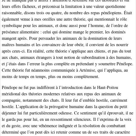
leurs effets fâcheux, et préconisai la limitation à une valeur quotidienne
raisonnable, disons trois ou quatre, du nombre des repas pénélopiens. Était
également venue à mes oreilles une autre théorie, qui mentionnait le rôle
symbolique pour les animaux, et donc aussi pour l’homme, de l’ordre de
préséance alimentaire : celui qui domine mange le premier, les dominés
mangent après. Pour persuader les animaux de la domination de leurs
maîtres humains et les convaincre de leur obéir, il convient de les nourrir
après ceux-ci. En réalité, cette théorie s’applique aux chiens, et pas du tout
aux chats, animaux étrangers à tout notion de subordination à des humains,
et j’étais dans l’erreur la plus complète en prétendant y soumettre Pénélope.
Cette théorie fut néanmoins communiquée à Artémise, qui l’appliqua, au
moins de temps en temps, plus ou moins complètement.
Pénélope ne fut pas indifférent à l’introduction dans le Haut-Poitou
méridional des théories modernes relatives aux repas des animaux de
compagnie, notamment des chats. Il leur fut d’emblée hostile, carrément
hostile. L’application de la prérogative humaine dans la question du petit
déjeuner lui fut particulièrement odieuse. Ce sentiment qu’il éprouvait, il ne
le garda pas pour lui, en un ressentiment silencieux. Il l’exprima de la voix
et du geste, avec une véhémence indignée et la résolution du combattant
déterminé que l’on peut dès ici retenir comme un de ses traits de caractère