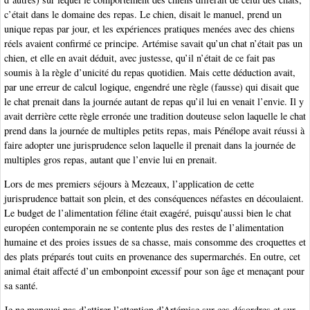
c’était dans le domaine des repas. Le chien, disait le manuel, prend un
unique repas par jour, et les expériences pratiques menées avec des chiens
réels avaient confirmé ce principe. Artémise savait qu’un chat n’était pas un
chien, et elle en avait déduit, avec justesse, qu’il n’était de ce fait pas
soumis à la règle d’unicité du repas quotidien. Mais cette déduction avait,
par une erreur de calcul logique, engendré une règle (fausse) qui disait que
le chat prenait dans la journée autant de repas qu’il lui en venait l’envie. Il y
avait derrière cette règle erronée une tradition douteuse selon laquelle le chat
prend dans la journée de multiples petits repas, mais Pénélope avait réussi à
faire adopter une jurisprudence selon laquelle il prenait dans la journée de
multiples gros repas, autant que l’envie lui en prenait.
Lors de mes premiers séjours à Mezeaux, l’application de cette
jurisprudence battait son plein, et des conséquences néfastes en découlaient.
Le budget de l’alimentation féline était exagéré, puisqu’aussi bien le chat
européen contemporain ne se contente plus des restes de l’alimentation
humaine et des proies issues de sa chasse, mais consomme des croquettes et
des plats préparés tout cuits en provenance des supermarchés. En outre, cet
animal était affecté d’un embonpoint excessif pour son âge et menaçant pour
sa santé.
Je ne manquai pas d’attirer l’attention d’Artémise sur ces désordres et sur