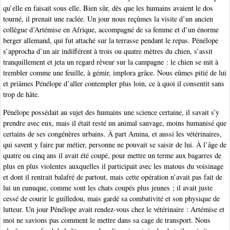
qu’elle en faisait sous elle. Bien sûr, dès que les humains avaient le dos
tourné, il prenait une raclée. Un jour nous reçûmes la visite d’un ancien
collègue d’Artémise en Afrique, accompagné de sa femme et d’un énorme
berger allemand, qui fut attaché sur la terrasse pendant le repas. Pénélope
s’approcha d’un air indifférent à trois ou quatre mètres du chien, s’assit
tranquillement et jeta un regard rêveur sur la campagne : le chien se mit à
trembler comme une feuille, à gémir, implora grâce. Nous eûmes pitié de lui
et priâmes Pénélope d’aller contempler plus loin, ce à quoi il consentit sans
trop de hâte.
Pénélope possédait au sujet des humains une science certaine, il savait s’y
prendre avec eux, mais il était resté un animal sauvage, moins humanisé que
certains de ses congénères urbains. À part Amina, et aussi les vétérinaires,
qui savent y faire par métier, personne ne pouvait se saisir de lui. À l’âge de
quatre ou cinq ans il avait été coupé, pour mettre un terme aux bagarres de
plus en plus violentes auxquelles il participait avec les matous du voisinage
et dont il rentrait balafré de partout, mais cette opération n’avait pas fait de
lui un eunuque, comme sont les chats coupés plus jeunes ; il avait juste
cessé de courir le guilledou, mais gardé sa combativité et son physique de
lutteur. Un jour Pénélope avait rendez-vous chez le vétérinaire : Artémise et
moi ne savions pas comment le mettre dans sa cage de transport. Nous