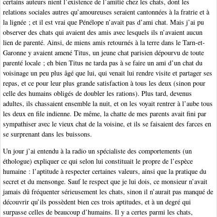
certains auteurs nient l’existence de l’amitié chez les chats, dont les
relations sociales autres qu’amoureuses seraient cantonnées à la fratrie et à
la lignée ; et il est vrai que Pénélope n’avait pas d’ami chat. Mais j’ai pu
observer des chats qui avaient des amis avec lesquels ils n’avaient aucun
lien de parenté. Ainsi, de miens amis retournés à la terre dans le Tarn-et-
Garonne y avaient amené Titus, un jeune chat parisien dépourvu de toute
parenté locale ; eh bien Titus ne tarda pas à se faire un ami d’un chat du
voisinage un peu plus âgé que lui, qui venait lui rendre visite et partager ses
repas, et ce pour leur plus grande satisfaction à tous les deux (sinon pour
celle des humains obligés de doubler les rations). Plus tard, devenus
adultes, ils chassaient ensemble la nuit, et on les voyait rentrer à l’aube tous
les deux en file indienne. De même, la chatte de mes parents avait fini par
sympathiser avec le vieux chat de la voisine, et ils se faisaient des farces en
se surprenant dans les buissons.
Un jour j’ai entendu à la radio un spécialiste des comportements (un
éthologue) expliquer ce qui selon lui constituait le propre de l’espèce
humaine : l’aptitude à respecter certaines valeurs, ainsi que la pratique du
secret et du mensonge. Sauf le respect que je lui dois, ce monsieur n’avait
jamais dû fréquenter sérieusement les chats, sinon il n’aurait pas manqué de
découvrir qu’ils possèdent bien ces trois aptitudes, et à un degré qui
surpasse celles de beaucoup d’humains. Il y a certes parmi les chats,