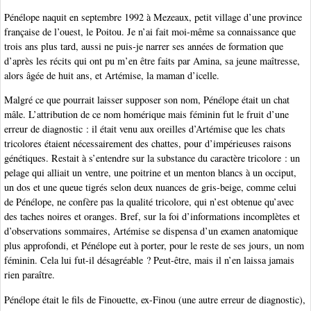
Pénélope naquit en septembre 1992 à Mezeaux, petit village d’une province
française de l’ouest, le Poitou. Je n’ai fait moi-même sa connaissance que
trois ans plus tard, aussi ne puis-je narrer ses années de formation que
d’après les récits qui ont pu m’en être faits par Amina, sa jeune maîtresse,
alors âgée de huit ans, et Artémise, la maman d’icelle.
Malgré ce que pourrait laisser supposer son nom, Pénélope était un chat
mâle. L’attribution de ce nom homérique mais féminin fut le fruit d’une
erreur de diagnostic : il était venu aux oreilles d’Artémise que les chats
tricolores étaient nécessairement des chattes, pour d’impérieuses raisons
génétiques. Restait à s’entendre sur la substance du caractère tricolore : un
pelage qui alliait un ventre, une poitrine et un menton blancs à un occiput,
un dos et une queue tigrés selon deux nuances de gris-beige, comme celui
de Pénélope, ne confère pas la qualité tricolore, qui n’est obtenue qu’avec
des taches noires et oranges. Bref, sur la foi d’informations incomplètes et
d’observations sommaires, Artémise se dispensa d’un examen anatomique
plus approfondi, et Pénélope eut à porter, pour le reste de ses jours, un nom
féminin. Cela lui fut-il désagréable ? Peut-être, mais il n’en laissa jamais
rien paraître.
Pénélope était le fils de Finouette, ex-Finou (une autre erreur de diagnostic),