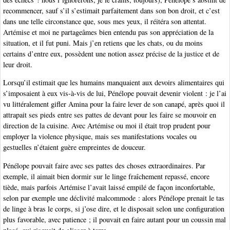
recommencer, sauf s’il s’estimait parfaitement dans son bon droit, et c’est
dans une telle circonstance que, sous mes yeux, il réitéra son attentat.
Artémise et moi ne partageâmes bien entendu pas son appréciation de la
situation, et il fut puni. Mais j’en retiens que les chats, ou du moins
certains d’entre eux, possèdent une notion assez précise de la justice et de
leur droit.
Lorsqu’il estimait que les humains manquaient aux devoirs alimentaires qui
s’imposaient à eux vis-à-vis de lui, Pénélope pouvait devenir violent : je l’ai
vu littéralement gifler Amina pour la faire lever de son canapé, après quoi il
attrapait ses pieds entre ses pattes de devant pour les faire se mouvoir en
direction de la cuisine. Avec Artémise ou moi il était trop prudent pour
employer la violence physique, mais ses manifestations vocales ou
gestuelles n’étaient guère empreintes de douceur.
Pénélope pouvait faire avec ses pattes des choses extraordinaires. Par
exemple, il aimait bien dormir sur le linge fraîchement repassé, encore
tiède, mais parfois Artémise l’avait laissé empilé de façon inconfortable,
selon par exemple une déclivité malcommode : alors Pénélope prenait le tas
de linge à bras le corps, si j’ose dire, et le disposait selon une configuration
plus favorable, avec patience ; il pouvait en faire autant pour un coussin mal