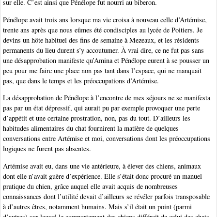
sur elle. C’est ainsi que Pénélope fut nourri au biberon.
Pénélope avait trois ans lorsque ma vie croisa à nouveau celle d’Artémise,
trente ans après que nous eûmes été condisciples au lycée de Poitiers. Je
devins un hôte habituel des fins de semaine à Mezeaux, et les résidents
permanents du lieu durent s’y accoutumer. À vrai dire, ce ne fut pas sans
une désapprobation manifeste qu’Amina et Pénélope eurent à se pousser un
peu pour me faire une place non pas tant dans l’espace, qui ne manquait
pas, que dans le temps et les préoccupations d’Artémise.
La désapprobation de Pénélope à l’encontre de mes séjours ne se manifesta
pas par un état dépressif, qui aurait pu par exemple provoquer une perte
d’appétit et une certaine prostration, non, pas du tout. D’ailleurs les
habitudes alimentaires du chat fournirent la matière de quelques
conversations entre Artémise et moi, conversations dont les préoccupations
logiques ne furent pas absentes.
Artémise avait eu, dans une vie antérieure, à élever des chiens, animaux
dont elle n’avait guère d’expérience. Elle s’était donc procuré un manuel
pratique du chien, grâce auquel elle avait acquis de nombreuses
connaissances dont l’utilité devait d’ailleurs se révéler parfois transposable
à d’autres êtres, notamment humains. Mais s’il était un point (parmi
d’autres) sur lequel le comportement des chiens différait de celui des chats,