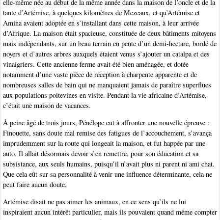
elle-même née au début de la même année dans la maison de l’oncle et de la
tante d’Artémise, à quelques kilomètres de Mezeaux, et qu’Artémise et
Amina avaient adoptée en s’installant dans cette maison, à leur arrivée
d’Afrique. La maison était spacieuse, constituée de deux bâtiments mitoyens
mais indépendants, sur un beau terrain en pente d’un demi-hectare, bordé de
noyers et d’autres arbres auxquels étaient venus s’ajouter un catalpa et des
vinaigriers. Cette ancienne ferme avait été bien aménagée, et dotée
notamment d’une vaste pièce de réception à charpente apparente et de
nombreuses salles de bain qui ne manquaient jamais de paraître superflues
aux populations poitevines en visite. Pendant la vie africaine d’Artémise,
c’était une maison de vacances.
À peine âgé de trois jours, Pénélope eut à affronter une nouvelle épreuve :
Finouette, sans doute mal remise des fatigues de l’accouchement, s’avança
imprudemment sur la route qui longeait la maison, et fut happée par une
auto. Il allait désormais devoir s’en remettre, pour son éducation et sa
subsistance, aux seuls humains, puisqu’il n’avait plus ni parent ni ami chat.
Que cela eût sur sa personnalité à venir une influence déterminante, cela ne
peut faire aucun doute.
Artémise disait ne pas aimer les animaux, en ce sens qu’ils ne lui
inspiraient aucun intérêt particulier, mais ils pouvaient quand même compter