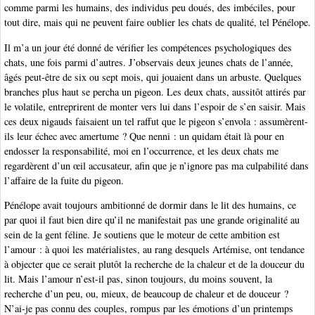
comme parmi les humains, des individus peu doués, des imbéciles, pour
tout dire, mais qui ne peuvent faire oublier les chats de qualité, tel Pénélope.
Il m’a un jour été donné de vérifier les compétences psychologiques des
chats, une fois parmi d’autres. J’observais deux jeunes chats de l’année,
âgés peut-être de six ou sept mois, qui jouaient dans un arbuste. Quelques
branches plus haut se percha un pigeon. Les deux chats, aussitôt attirés par
le volatile, entreprirent de monter vers lui dans l’espoir de s’en saisir. Mais
ces deux nigauds faisaient un tel raffut que le pigeon s’envola : assumèrent-
ils leur échec avec amertume ? Que nenni : un quidam était là pour en
endosser la responsabilité, moi en l’occurrence, et les deux chats me
regardèrent d’un œil accusateur, afin que je n’ignore pas ma culpabilité dans
l’affaire de la fuite du pigeon.
Pénélope avait toujours ambitionné de dormir dans le lit des humains, ce
par quoi il faut bien dire qu’il ne manifestait pas une grande originalité au
sein de la gent féline. Je soutiens que le moteur de cette ambition est
l’amour : à quoi les matérialistes, au rang desquels Artémise, ont tendance
à objecter que ce serait plutôt la recherche de la chaleur et de la douceur du
lit. Mais l’amour n’est-il pas, sinon toujours, du moins souvent, la
recherche d’un peu, ou, mieux, de beaucoup de chaleur et de douceur ?
N’ai-je pas connu des couples, rompus par les émotions d’un printemps