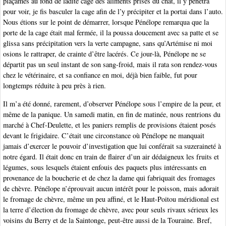
plaçâmes au fond de ladite cage des aliments prisés du chat, il y pénétra
pour voir, je fis basculer la cage afin de l’y précipiter et la portai dans l’auto.
Nous étions sur le point de démarrer, lorsque Pénélope remarqua que la
porte de la cage était mal fermée, il la poussa doucement avec sa patte et se
glissa sans précipitation vers la verte campagne, sans qu’Artémise ni moi
osions le rattraper, de crainte d’être lacérés. Ce jour-là, Pénélope ne se
départit pas un seul instant de son sang-froid, mais il rata son rendez-vous
chez le vétérinaire, et sa confiance en moi, déjà bien faible, fut pour
longtemps réduite à peu près à rien.
Il m’a été donné, rarement, d’observer Pénélope sous l’empire de la peur, et
même de la panique. Un samedi matin, en fin de matinée, nous rentrions du
marché à Chef-Deulette, et les paniers remplis de provisions étaient posés
devant le frigidaire. C’était une circonstance où Pénélope ne manquait
jamais d’exercer le pouvoir d’investigation que lui conférait sa suzeraineté à
notre égard. Il était donc en train de flairer d’un air dédaigneux les fruits et
légumes, sous lesquels étaient enfouis des paquets plus intéressants en
provenance de la boucherie et de chez la dame qui fabriquait des fromages
de chèvre. Pénélope n’éprouvait aucun intérêt pour le poisson, mais adorait
le fromage de chèvre, même un peu affiné, et le Haut-Poitou méridional est
la terre d’élection du fromage de chèvre, avec pour seuls rivaux sérieux les
voisins du Berry et de la Saintonge, peut-être aussi de la Touraine. Bref,