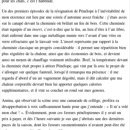
pour les chats, c’est l’habitude.
Un des premiers épisodes de la résignation de Pénélope à l’inévitabilité de
mon existence eut lieu par une soirée d’automne assez fraîche : j’étais assis
sur le canapé devant la cheminée où brûlait un feu de bois. Cette cheminée
était équipée d’un
insert
, c’est-à-dire que le feu, au lieu d’être à l’air libre,
était enfermé dans une cage métallique munie vers l’avant d’une vitre en
verre réfractaire qui le laissait voir. L’insert représente par rapport à la
cheminée classique un progrès considérable : il permet une répartition bien
plus régulière de la chaleur, ainsi que des économies de bois, et devient
ainsi un moyen de chauffage vraiment utilisable. Bref, la température devant
la cheminée était propre à attirer Pénélope, qui vint par là avec le projet de
s’allonger sur quelque fauteuil, lorsqu’il remarqua ma présence : il me
regarda d’abord d’un air vaguement dégoûté, mais il dût calculer que ma
chaleur corporelle devrait bien lui apporter quelques calories
supplémentaires, et il vint se coucher en rond sur mes genoux.
Amina, qui observait la scène avec une camarade de collège, proféra sa
désapprobation à voix suffisamment haute pour que j’entende : « Il m’a volé
mon chat ! ». Évidemment, pour ces faveurs pénélopiennes il y avait un
prix à payer, et dès l’heure suivante je sus que j’abritais une des dernières
puces de la saison, dont les faveurs susmentionnées n’avaient peut-être été