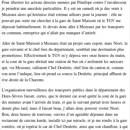
Pour illustrer les actions directes menées par Pénélope contre l’envahisseur
je prendrai une anecdote particulière. Il y eut un samedi où je dus venir à
Mezeaux alors qu’Artémise était retenue ailleurs pour la journée : elle ne
pouvait pas venir me chercher à la gare de Saint-Maixent où le TGV me
déposait habituellement. Je devais donc aller à Mezeaux par les transports
en commun, entreprise qui n’allait pas manquer d’intérêt.
Aller de Saint-Maixent à Mezeaux était un projet sans espoir, mais Niort, la
gare suivante et le chef-lieu du département, semblait une destination plus
prometteuse. Effectivement le TGV m’y déposa vers onze heures du matin,
et la cour de la gare abritait une station de bus où s’arrêtaient les autocars
qui, via Mezeaux, ralliaient Chef-Deulette, chef-lieu du canton et, comme
son nom l’indique, lieu où prend sa source la Deulette, principal affluent de
rive droite de la Charente.
L’organisation merveilleuse des transports publics dans le département des
Deux-Sèvres faisait, certes, que le dernier car avait quitté la cour de la gare
dix minutes avant l’arrivée du train, et que le suivant partait trois heures et
demie plus tard, mais il faisait beau, j’allais donc pouvoir visiter Niort.
Bon, deux heures de tourisme, suivies d’un agréable déjeuner dans un
restaurant de cuisine kurde, installé ici par miracle, et je me rendis à la gare
routière, où je repérai le car de Chef-Deulette, ainsi que son chauffeur, à qui