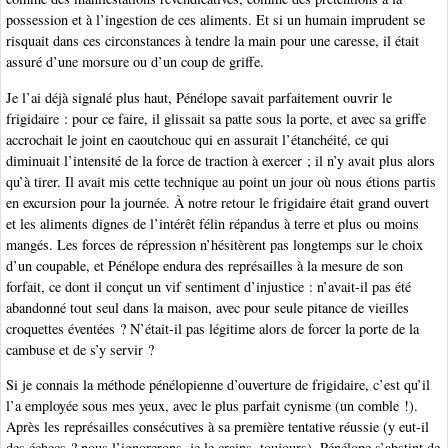
possession et à l’ingestion de ces aliments. Et si un humain imprudent se
risquait dans ces circonstances à tendre la main pour une caresse, il était
assuré d’une morsure ou d’un coup de griffe.
Je l’ai déjà signalé plus haut, Pénélope savait parfaitement ouvrir le
frigidaire : pour ce faire, il glissait sa patte sous la porte, et avec sa griffe
accrochait le joint en caoutchouc qui en assurait l’étanchéité, ce qui
diminuait l’intensité de la force de traction à exercer ; il n’y avait plus alors
qu’à tirer. Il avait mis cette technique au point un jour où nous étions partis
en excursion pour la journée. À notre retour le frigidaire était grand ouvert
et les aliments dignes de l’intérêt félin répandus à terre et plus ou moins
mangés. Les forces de répression n’hésitèrent pas longtemps sur le choix
d’un coupable, et Pénélope endura des représailles à la mesure de son
forfait, ce dont il conçut un vif sentiment d’injustice : n’avait-il pas été
abandonné tout seul dans la maison, avec pour seule pitance de vieilles
croquettes éventées ? N’était-il pas légitime alors de forcer la porte de la
cambuse et de s’y servir ?
Si je connais la méthode pénélopienne d’ouverture de frigidaire, c’est qu’il
l’a employée sous mes yeux, avec le plus parfait cynisme (un comble !).
Après les représailles consécutives à sa première tentative réussie (y eut-il
des échecs ? nous l’ignorerons, je le crains, toujours), Pénélope s’abstint de