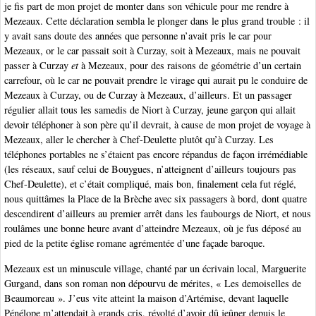
je fis part de mon projet de monter dans son véhicule pour me rendre à
Mezeaux. Cette déclaration sembla le plonger dans le plus grand trouble : il
y avait sans doute des années que personne n’avait pris le car pour
Mezeaux, or le car passait soit à Curzay, soit à Mezeaux, mais ne pouvait
passer à Curzay
et
à Mezeaux, pour des raisons de géométrie d’un certain
carrefour, où le car ne pouvait prendre le virage qui aurait pu le conduire de
Mezeaux à Curzay, ou de Curzay à Mezeaux, d’ailleurs. Et un passager
régulier allait tous les samedis de Niort à Curzay, jeune garçon qui allait
devoir téléphoner à son père qu’il devrait, à cause de mon projet de voyage à
Mezeaux, aller le chercher à Chef-Deulette plutôt qu’à Curzay. Les
téléphones portables ne s’étaient pas encore répandus de façon irrémédiable
(les réseaux, sauf celui de Bouygues, n’atteignent d’ailleurs toujours pas
Chef-Deulette), et c’était compliqué, mais bon, finalement cela fut réglé,
nous quittâmes la Place de la Brèche avec six passagers à bord, dont quatre
descendirent d’ailleurs au premier arrêt dans les faubourgs de Niort, et nous
roulâmes une bonne heure avant d’atteindre Mezeaux, où je fus déposé au
pied de la petite église romane agrémentée d’une façade baroque.
Mezeaux est un minuscule village, chanté par un écrivain local, Marguerite
Gurgand, dans son roman non dépourvu de mérites, « Les demoiselles de
Beaumoreau ». J’eus vite atteint la maison d’Artémise, devant laquelle
Pénélope m’attendait à grands cris, révolté d’avoir dû jeûner depuis le