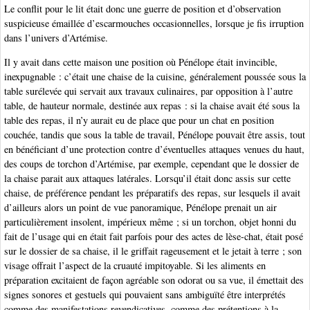
Le conflit pour le lit était donc une guerre de position et d’observation
suspicieuse émaillée d’escarmouches occasionnelles, lorsque je fis irruption
dans l’univers d’Artémise.
Il y avait dans cette maison une position où Pénélope était invincible,
inexpugnable : c’était une chaise de la cuisine, généralement poussée sous la
table surélevée qui servait aux travaux culinaires, par opposition à l’autre
table, de hauteur normale, destinée aux repas : si la chaise avait été sous la
table des repas, il n’y aurait eu de place que pour un chat en position
couchée, tandis que sous la table de travail, Pénélope pouvait être assis, tout
en bénéficiant d’une protection contre d’éventuelles attaques venues du haut,
des coups de torchon d’Artémise, par exemple, cependant que le dossier de
la chaise parait aux attaques latérales. Lorsqu’il était donc assis sur cette
chaise, de préférence pendant les préparatifs des repas, sur lesquels il avait
d’ailleurs alors un point de vue panoramique, Pénélope prenait un air
particulièrement insolent, impérieux même ; si un torchon, objet honni du
fait de l’usage qui en était fait parfois pour des actes de lèse-chat, était posé
sur le dossier de sa chaise, il le griffait rageusement et le jetait à terre ; son
visage offrait l’aspect de la cruauté impitoyable. Si les aliments en
préparation excitaient de façon agréable son odorat ou sa vue, il émettait des
signes sonores et gestuels qui pouvaient sans ambiguïté être interprétés
comme des manifestations revendicatives, comme des prétentions à la