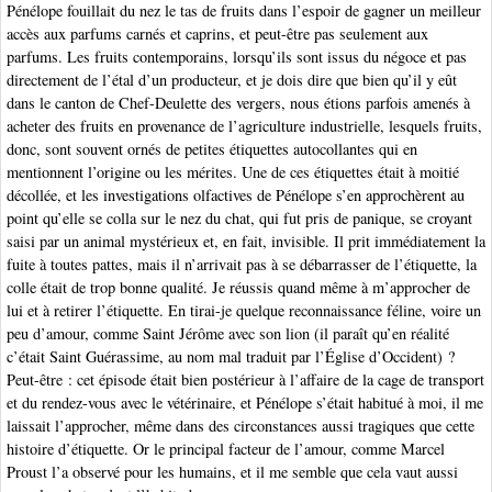
Pénélope fouillait du nez le tas de fruits dans l’espoir de gagner un meilleur
accès aux parfums carnés et caprins, et peut-être pas seulement aux
parfums. Les fruits contemporains, lorsqu’ils sont issus du négoce et pas
directement de l’étal d’un producteur, et je dois dire que bien qu’il y eût
dans le canton de Chef-Deulette des vergers, nous étions parfois amenés à
acheter des fruits en provenance de l’agriculture industrielle, lesquels fruits,
donc, sont souvent ornés de petites étiquettes autocollantes qui en
mentionnent l’origine ou les mérites. Une de ces étiquettes était à moitié
décollée, et les investigations olfactives de Pénélope s’en approchèrent au
point qu’elle se colla sur le nez du chat, qui fut pris de panique, se croyant
saisi par un animal mystérieux et, en fait, invisible. Il prit immédiatement la
fuite à toutes pattes, mais il n’arrivait pas à se débarrasser de l’étiquette, la
colle était de trop bonne qualité. Je réussis quand même à m’approcher de
lui et à retirer l’étiquette. En tirai-je quelque reconnaissance féline, voire un
peu d’amour, comme Saint Jérôme avec son lion (il paraît qu’en réalité
c’était Saint Guérassime, au nom mal traduit par l’Église d’Occident) ?
Peut-être : cet épisode était bien postérieur à l’affaire de la cage de transport
et du rendez-vous avec le vétérinaire, et Pénélope s’était habitué à moi, il me
laissait l’approcher, même dans des circonstances aussi tragiques que cette
histoire d’étiquette. Or le principal facteur de l’amour, comme Marcel
Proust l’a observé pour les humains, et il me semble que cela vaut aussi