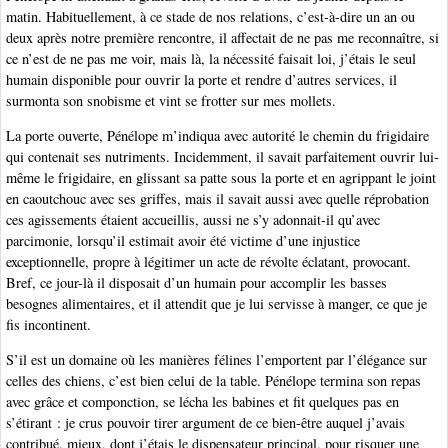
matin. Habituellement, à ce stade de nos relations, c’est-à-dire un an ou
deux après notre première rencontre, il affectait de ne pas me reconnaître, si
ce n’est de ne pas me voir, mais là, la nécessité faisait loi, j’étais le seul
humain disponible pour ouvrir la porte et rendre d’autres services, il
surmonta son snobisme et vint se frotter sur mes mollets.
La porte ouverte, Pénélope m’indiqua avec autorité le chemin du frigidaire
qui contenait ses nutriments. Incidemment, il savait parfaitement ouvrir lui-
même le frigidaire, en glissant sa patte sous la porte et en agrippant le joint
en caoutchouc avec ses griffes, mais il savait aussi avec quelle réprobation
ces agissements étaient accueillis, aussi ne s’y adonnait-il qu’avec
parcimonie, lorsqu’il estimait avoir été victime d’une injustice
exceptionnelle, propre à légitimer un acte de révolte éclatant, provocant.
Bref, ce jour-là il disposait d’un humain pour accomplir les basses
besognes alimentaires, et il attendit que je lui servisse à manger, ce que je
fis incontinent.
S’il est un domaine où les manières félines l’emportent par l’élégance sur
celles des chiens, c’est bien celui de la table. Pénélope termina son repas
avec grâce et componction, se lécha les babines et fit quelques pas en
s’étirant : je crus pouvoir tirer argument de ce bien-être auquel j’avais
contribué, mieux, dont j’étais le dispensateur principal, pour risquer une