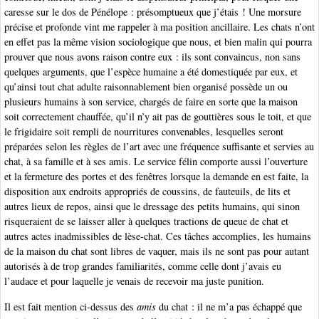
caresse sur le dos de Pénélope : présomptueux que j’étais ! Une morsure
précise et profonde vint me rappeler à ma position ancillaire. Les chats n’ont
en effet pas la même vision sociologique que nous, et bien malin qui pourra
prouver que nous avons raison contre eux : ils sont convaincus, non sans
quelques arguments, que l’espèce humaine a été domestiquée par eux, et
qu’ainsi tout chat adulte raisonnablement bien organisé possède un ou
plusieurs humains à son service, chargés de faire en sorte que la maison
soit correctement chauffée, qu’il n’y ait pas de gouttières sous le toit, et que
le frigidaire soit rempli de nourritures convenables, lesquelles seront
préparées selon les règles de l’art avec une fréquence suffisante et servies au
chat, à sa famille et à ses amis. Le service félin comporte aussi l’ouverture
et la fermeture des portes et des fenêtres lorsque la demande en est faite, la
disposition aux endroits appropriés de coussins, de fauteuils, de lits et
autres lieux de repos, ainsi que le dressage des petits humains, qui sinon
risqueraient de se laisser aller à quelques tractions de queue de chat et
autres actes inadmissibles de lèse-chat. Ces tâches accomplies, les humains
de la maison du chat sont libres de vaquer, mais ils ne sont pas pour autant
autorisés à de trop grandes familiarités, comme celle dont j’avais eu
l’audace et pour laquelle je venais de recevoir ma juste punition.
Il est fait mention ci-dessus des
amis
du chat : il ne m’a pas échappé que