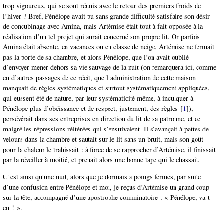
trop vigoureux, qui se sont réunis avec le retour des premiers froids de
l’hiver ? Bref, Pénélope avait pu sans grande difficulté satisfaire son désir
de concubinage avec Amina, mais Artémise était tout à fait opposée à la
réalisation d’un tel projet qui aurait concerné son propre lit. Or parfois
Amina était absente, en vacances ou en classe de neige, Artémise ne fermait
pas la porte de sa chambre, et alors Pénélope, que l’on avait oublié
d’envoyer mener dehors sa vie sauvage de la nuit (on remarquera ici, comme
en d’autres passages de ce récit, que l’administration de cette maison
manquait de règles systématiques et surtout systématiquement appliquées,
qui eussent été de nature, par leur systématicité même, à inculquer à
Pénélope plus d’obéissance et de respect, justement, des règles
[
1
]
),
persévérait dans ses entreprises en direction du lit de sa patronne, et ce
malgré les répressions réitérées qui s’ensuivaient. Il s’avançait à pattes de
velours dans la chambre et sautait sur le lit sans un bruit, mais son goût
pour la chaleur le trahissait : à force de se rapprocher d’Artémise, il finissait
par la réveiller à moitié, et prenait alors une bonne tape qui le chassait.
C’est ainsi qu’une nuit, alors que je dormais à poings fermés, par suite
d’une confusion entre Pénélope et moi, je reçus d’Artémise un grand coup
sur la tête, accompagné d’une apostrophe comminatoire : « Pénélope, va-t-
en ! ».