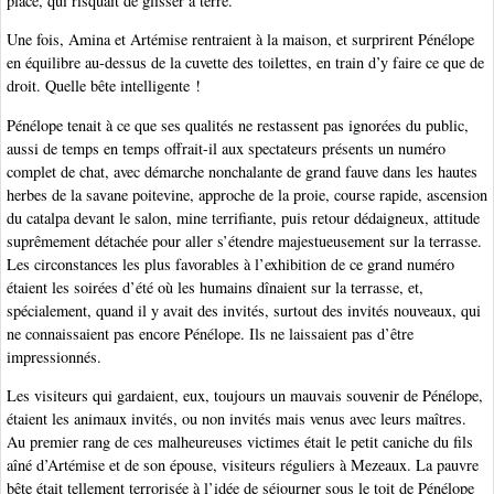
placé, qui risquait de glisser à terre.
Une fois, Amina et Artémise rentraient à la maison, et surprirent Pénélope
en équilibre au-dessus de la cuvette des toilettes, en train d’y faire ce que de
droit. Quelle bête intelligente !
Pénélope tenait à ce que ses qualités ne restassent pas ignorées du public,
aussi de temps en temps offrait-il aux spectateurs présents un numéro
complet de chat, avec démarche nonchalante de grand fauve dans les hautes
herbes de la savane poitevine, approche de la proie, course rapide, ascension
du catalpa devant le salon, mine terrifiante, puis retour dédaigneux, attitude
suprêmement détachée pour aller s’étendre majestueusement sur la terrasse.
Les circonstances les plus favorables à l’exhibition de ce grand numéro
étaient les soirées d’été où les humains dînaient sur la terrasse, et,
spécialement, quand il y avait des invités, surtout des invités nouveaux, qui
ne connaissaient pas encore Pénélope. Ils ne laissaient pas d’être
impressionnés.
Les visiteurs qui gardaient, eux, toujours un mauvais souvenir de Pénélope,
étaient les animaux invités, ou non invités mais venus avec leurs maîtres.
Au premier rang de ces malheureuses victimes était le petit caniche du fils
aîné d’Artémise et de son épouse, visiteurs réguliers à Mezeaux. La pauvre
bête était tellement terrorisée à l’idée de séjourner sous le toit de Pénélope