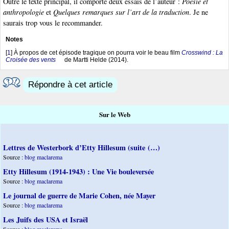
Outre le texte principal, il comporte deux essais de l’auteur :
Poésie et
anthropologie
et
Quelques remarques sur l’art de la traduction
. Je ne
saurais trop vous le recommander.
Notes
[
1
]
À propos de cet épisode tragique on pourra voir le beau film
Crosswind : La
Croisée des vents
de Martti Helde (2014).
Répondre à cet article
Sur le Web
Lettres de Westerbork d’Etty Hillesum (suite (…)
Source :
blog maclarema
Etty Hillesum (1914-1943) : Une Vie bouleversée
Source :
blog maclarema
Le journal de guerre de Marie Cohen, née Mayer
Source :
blog maclarema
Les Juifs des USA et Israël
Source :
blog maclarema