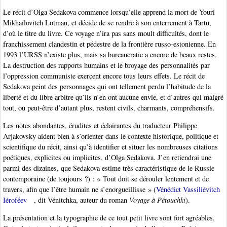
Le récit d’Olga Sedakova commence lorsqu’elle apprend la mort de Youri
Mikhaïlovitch Lotman, et décide de se rendre à son enterrement à Tartu,
d’où le titre du livre. Ce voyage n’ira pas sans moult difficultés, dont le
franchissement clandestin et pédestre de la frontière russo-estonienne. En
1993 l’URSS n’existe plus, mais sa bureaucratie a encore de beaux restes.
La destruction des rapports humains et le broyage des personnalités par
l’oppression communiste exercent encore tous leurs effets. Le récit de
Sedakova peint des personnages qui ont tellement perdu l’habitude de la
liberté et du libre arbitre qu’ils n’en ont aucune envie, et d’autres qui malgré
tout, ou peut-être d’autant plus, restent civils, charmants, compréhensifs.
Les notes abondantes, érudites et éclairantes du traducteur Philippe
Arjakovsky aident bien à s’orienter dans le contexte historique, politique et
scientifique du récit, ainsi qu’à identifier et situer les nombreuses citations
poétiques, explicites ou implicites, d’Olga Sedakova. J’en retiendrai une
parmi des dizaines, que Sedakova estime très caractéristique de le Russie
contemporaine (de toujours ?) : « Tout doit se dérouler lentement et de
travers, afin que l’être humain ne s’enorgueillisse » (
Vénédict Vassiliévitch
Iéroféev
, dit Vénitchka, auteur du roman
Voyage à Pétouchki
).
La présentation et la typographie de ce tout petit livre sont fort agréables.