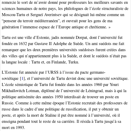
remercie le sort de m’avoir donné pour professeurs les meilleurs savants en
sciences humaines de notre pays, les philologues de l’école structuraliste de
Moscou-Tartu et Sergueï Averintsev qui se désignait lui-même comme un
“penseur du terroir méditerranéen”, et ouvrait pour les gens de ma
génération l’immense espace de l’Europe antique et chrétienne. »
Tartu est une ville d’Estonie, jadis nommée Dorpat, dont l’université fut
fondée en 1632 par Gustave II Adolphe de Suède. Un ami suédois me fait
remarquer que les deux premières universités suédoises furent créées dans
des villes qui n’appartiennent plus à la Suède, et dont le suédois n’était pas
la langue locale : Tartu et, en Finlande, Turku.
L’Estonie fut annexée par l’URSS à l’issue du pacte germano-
soviétique
[
1
]
, et l’université de Tartu devint donc une université soviétique.
L’école sémiotique de Tartu fut fondée dans les années 1960 par Youri
Mikhaïlovitch Lotman, diplômé de l’université de Léningrad, mais à qui la
politique antisémite des années 1950 interdisait de trouver un poste en
Russie. Comme à cette même époque l’Estonie recrutait des professeurs de
russe dans le cadre d’une politique de russification, il put y obtenir un
poste, et après la mort de Staline il put être nommé à l’université, où il
enseigna pendant tout le reste de sa carrière. Il résida à Tartu jusqu’à sa
mort en 1993.