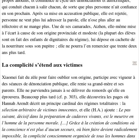
propos anodins, et commence le cycle des dénonciations et autocritiques,
qui conduit chacun à salir chacun, de sorte que plus personne n’ait confiance
en son prochain. Après sa mise en accusation publique, elle est rejetée,
personne ne veut plus lui adresser la parole, elle n’ose plus aller au
réfectoire et ne mange plus. Une de ses camarades, Aizhen, elle-même mise
à l’écart à cause de son origine provinciale et modeste (la plupart des élèves
sont en fait des enfants de dignitaires du régime), lui dépose en cachette de
la nourriture sous son pupitre ; elle ne pourra l’en remercier que trente deux
ans plus tard.
La complicité s’étend aux victimes
Xiaomei fait du zèle pour faire oublier son origine, participe avec vigueur à
des séances de dénonciation publique, elle renie sa grand-mère et ses
parents. Elle ne parviendra jamais à se délivrer du remords qu’elle en
éprouvera. Beaucoup plus tard (cf. p. 303), elle découvrira les pages où
Hannah Arendt décrit un principe cardinal des régimes totalitaires : la
sélection arbitraire de victimes innocentes
, et elle (H.A.) ajoute :
Le pas
suivant, décisif dans la préparation de cadavres vivants, est le meurtre en
l’homme de la personne morale. [...] Grâce à la création de conditions où
la conscience n’est plus d’aucun secours, où bien faire devient radicalement
impossible, la complicité consciemment organisée de tous les hommes dans