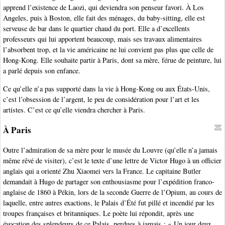
apprend l’existence de Laozi, qui deviendra son penseur favori. À Los
Angeles, puis à Boston, elle fait des ménages, du baby-sitting, elle est
serveuse de bar dans le quartier chaud du port. Elle a d’excellents
professeurs qui lui apportent beaucoup, mais ses travaux alimentaires
l’absorbent trop, et la vie américaine ne lui convient pas plus que celle de
Hong-Kong. Elle souhaite partir à Paris, dont sa mère, férue de peinture, lui
a parlé depuis son enfance.
Ce qu’elle n’a pas supporté dans la vie à Hong-Kong ou aux États-Unis,
c’est l’obsession de l’argent, le peu de considération pour l’art et les
artistes. C’est ce qu’elle viendra chercher à Paris.
À Paris
Outre l’admiration de sa mère pour le musée du Louvre (qu’elle n’a jamais
même rêvé de visiter), c’est le texte d’une lettre de Victor Hugo à un officier
anglais qui a orienté Zhu Xiaomei vers la France. Le capitaine Butler
demandait à Hugo de partager son enthousiasme pour l’expédition franco-
anglaise de 1860 à Pékin, lors de la seconde Guerre de l’Opium, au cours de
laquelle, entre autres exactions, le Palais d’Été fut pillé et incendié par les
troupes françaises et britanniques. Le poète lui répondit, après une
évocation des splendeurs de ce Palais, perdues à jamais : « Un jour deux