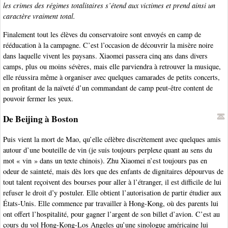
les crimes des régimes totalitaires s’étend aux victimes et prend ainsi un
caractère vraiment total.
Finalement tout les élèves du conservatoire sont envoyés en camp de
rééducation à la campagne. C’est l’occasion de découvrir la misère noire
dans laquelle vivent les paysans. Xiaomei passera cinq ans dans divers
camps, plus ou moins sévères, mais elle parviendra à retrouver la musique,
elle réussira même à organiser avec quelques camarades de petits concerts,
en profitant de la naïveté d’un commandant de camp peut-être content de
pouvoir fermer les yeux.
De Beijing à Boston
Puis vient la mort de Mao, qu’elle célèbre discrètement avec quelques amis
autour d’une bouteille de vin (je suis toujours perplexe quant au sens du
mot « vin » dans un texte chinois). Zhu Xiaomei n’est toujours pas en
odeur de sainteté, mais dès lors que des enfants de dignitaires dépourvus de
tout talent reçoivent des bourses pour aller à l’étranger, il est difficile de lui
refuser le droit d’y postuler. Elle obtient l’autorisation de partir étudier aux
États-Unis. Elle commence par travailler à Hong-Kong, où des parents lui
ont offert l’hospitalité, pour gagner l’argent de son billet d’avion. C’est au
cours du vol Hong-Kong-Los Angeles qu’une sinologue américaine lui