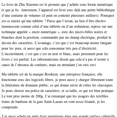
Le livre de Zhu Xiaomei est le premier que j’achète sous forme numérique
et que je lis. Autrement, l’appareil est livré avec déjà une petite bibliothèque
d’une centaine de volumes (il peut en contenir plusieurs milliers). Pourquoi
est-ce mieux qu’une tablette ? Parce que l’écran, au lieu d’être électro-
luminescent comme celui d’une tablette ou d’un ordinateur, repose sur une
technique appelée « encre numérique », avec des micro-billes noires et
blanches dont la position, commandée par un champ électrique, produit le
dessin des caractères. L’avantage, c’est que c’est beaucoup moins fatigant
pour les yeux, et aussi que cela consomme très peu d’électricité.
L’inconvénient, c’est que c’est en noir et blanc, mais justement pour les
livres c’est parfait. Les informaticiens disent que cela n’a pas d’avenir à
cause de l’absence de couleurs, mais en attendant j’en suis ravi.
Ma tablette est de la marque Bookeen, une entreprise française, elle
fonctionne avec des logiciels libres, je peux aussi y charger librement toute
la littérature du domaine public, ce qui donne envie de relire les classiques.
Je peux choisir ma police de caractères, et sa taille, ce qui est bien pratique.
Le tout pèse moins de 200g. J’ai remarqué que les usagers des terribles
trains de banlieue de la gare Saint-Lazare en sont assez friands, je les
comprends.
J’ai aussi acheté un autre livre numérique dans une grande surface culturelle