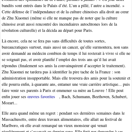
bandits sont entrés dans le Palais d’été. L’un a pillé, l’autre a incendié. »
Cette défense de l’indépendance et de la culture chinoises alla droit au cœur
de Zhu Xiaomei (même si elle ne manque pas de noter que la culture
chinoise avait aussi rencontré des incendiaires autochtones lors de la
révolution culturelle) et la décida au départ pour Paris.
Là encore, cela ne se fera pas sans difficultés de toutes sortes,
bureaucratiques surtout, mais aussi un cancer, qu’elle surmontera, non sans
avoir demandé au médecin combien de temps il lui resterait à vivre si elle ne
se soignait pas, et avoir planifié l’emploi des trois ans qu’il lui avait
répondus (finalement ses amis la convainquirent d’accepter le traitement).
Zhu Xiaomei ne tardera pas à identifier la pire tache de la France : son
administration insupportable. Mais elle trouvera des amis pour la soutenir et
elle pourra enfin, à quarante ans, entamer une vraie carrière artistique... puis
faire venir ses parents à Paris et emmener sa mère au Louvre ! Elle peut
enfin jouer ses
œuvres favorites
, Bach, Schumann, Beethoven, Schubert,
Mozart...
Elle aura quand même un regret : pendant ses dernières semaines dans le
Massachusetts, entre deux travaux alimentaires, elle allait au festival de
Marlboro, où elle avait remarqué un vieux monsieur qui venait
régulièrement et s’asseyait au dernier rang. Elle finit par demander à ses