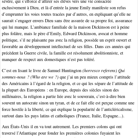
sévère, qui s’efforce d’attirer ses élèves vers une vie consacrée
exclusivement à Dieu, et là d’entrée la jeune Emily manifeste son refus
d’emprunter les voies toutes tracées par d’autres, en expliquant qu’elle ne
saurait s’engager envers Dieu sans être assurée de sa propre foi, assurance
qui lui manque. L’ambiance familiale de la maison Dickinson est à peine
plus folâtre, mais le père d’Emily, Edward Dickinson, avocat et homme
politique, s’il ne plaisante pas avec la religion, possède un esprit ouvert et
favorable au développement intellectuel de ses filles. Dans ces années qui
précèdent la Guerre civile, la famille est résolument abolitionniste, et
manquer de respect aux domestiques n’est pas toléré.
C’est en lisant le livre de Samuel Huntington
(horresco referens)
Qui
sommes-nous ?
(Who are we ?)
que j’ai un peu mieux compris l’attitude
des Américains à l’égard de la religion, et ce qui les sépare de l’attitude de
la plupart des Européens : en Europe, depuis des siècles sinon des
millénaires, la religion a partie liée avec le souverain, c’est-à-dire bien
souvent un autocrate sinon un tyran, et de ce fait elle est perçue comme une
force hostile à la liberté, ce qui explique la popularité de l’anticléricalisme,
surtout dans les pays latins et catholiques (France, Italie, Espagne...).
Aux États-Unis il en va tout autrement. Les premiers colons qui ont
traversé l’Atlantique pour fonder les premières colonies fuyaient les