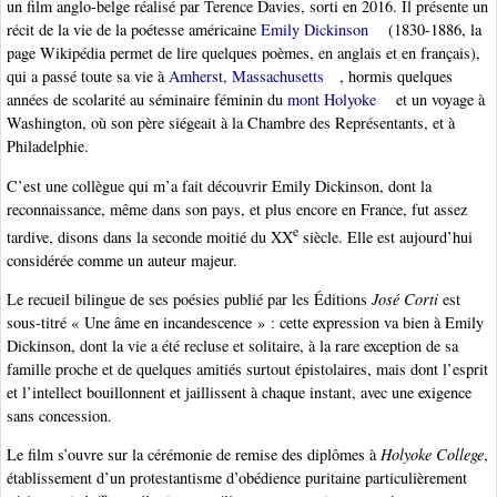
un film anglo-belge réalisé par Terence Davies, sorti en 2016. Il présente un
récit de la vie de la poétesse américaine
Emily Dickinson
(1830-1886, la
page Wikipédia permet de lire quelques poèmes, en anglais et en français),
qui a passé toute sa vie à
Amherst, Massachusetts
, hormis quelques
années de scolarité au séminaire féminin du
mont Holyoke
et un voyage à
Washington, où son père siégeait à la Chambre des Représentants, et à
Philadelphie.
C’est une collègue qui m’a fait découvrir Emily Dickinson, dont la
reconnaissance, même dans son pays, et plus encore en France, fut assez
e
tardive, disons dans la seconde moitié du XX
siècle. Elle est aujourd’hui
considérée comme un auteur majeur.
Le recueil bilingue de ses poésies publié par les Éditions
José Corti
est
sous-titré « Une âme en incandescence » : cette expression va bien à Emily
Dickinson, dont la vie a été recluse et solitaire, à la rare exception de sa
famille proche et de quelques amitiés surtout épistolaires, mais dont l’esprit
et l’intellect bouillonnent et jaillissent à chaque instant, avec une exigence
sans concession.
Le film s’ouvre sur la cérémonie de remise des diplômes à
Holyoke College
,
établissement d’un protestantisme d’obédience puritaine particulièrement