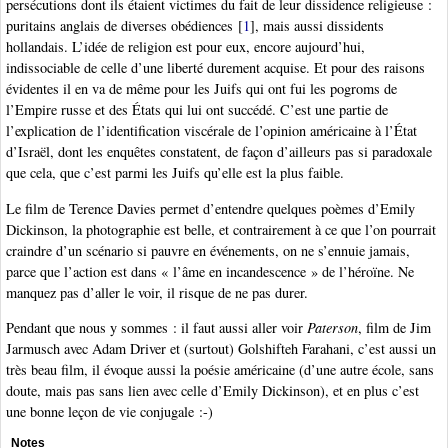
persécutions dont ils étaient victimes du fait de leur dissidence religieuse :
puritains anglais de diverses obédiences
[
1
]
, mais aussi dissidents
hollandais. L’idée de religion est pour eux, encore aujourd’hui,
indissociable de celle d’une liberté durement acquise. Et pour des raisons
évidentes il en va de même pour les Juifs qui ont fui les pogroms de
l’Empire russe et des États qui lui ont succédé. C’est une partie de
l’explication de l’identification viscérale de l’opinion américaine à l’État
d’Israël, dont les enquêtes constatent, de façon d’ailleurs pas si paradoxale
que cela, que c’est parmi les Juifs qu’elle est la plus faible.
Le film de Terence Davies permet d’entendre quelques poèmes d’Emily
Dickinson, la photographie est belle, et contrairement à ce que l’on pourrait
craindre d’un scénario si pauvre en événements, on ne s’ennuie jamais,
parce que l’action est dans « l’âme en incandescence » de l’héroïne. Ne
manquez pas d’aller le voir, il risque de ne pas durer.
Pendant que nous y sommes : il faut aussi aller voir
Paterson
, film de Jim
Jarmusch avec Adam Driver et (surtout) Golshifteh Farahani, c’est aussi un
très beau film, il évoque aussi la poésie américaine (d’une autre école, sans
doute, mais pas sans lien avec celle d’Emily Dickinson), et en plus c’est
une bonne leçon de vie conjugale :-)
Notes